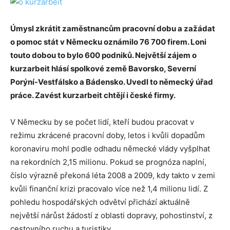
Úmysl zkrátit zaměstnancům pracovní dobu a zažádat
o pomoc stát v Německu oznámilo 76 700 firem. Loni
touto dobou to bylo 600 podniků. Největší zájem o
kurzarbeit hlásí spolkové země Bavorsko, Severní
Porýní-Vestfálsko a Bádensko. Uvedl to německý úřad
práce. Zavést kurzarbeit chtějí i české firmy.
V Německu by se počet lidí, kteří budou pracovat v
režimu zkrácené pracovní doby, letos i kvůli dopadům
koronaviru mohl podle odhadu německé vlády vyšplhat
na rekordních 2,15 milionu. Pokud se prognóza naplní,
číslo výrazně překoná léta 2008 a 2009, kdy takto v zemi
kvůli finanční krizi pracovalo více než 1,4 milionu lidí. Z
pohledu hospodářských odvětví přichází aktuálně
největší nárůst žádostí z oblasti dopravy, pohostinství, z
cestovního ruchu a turistiky.