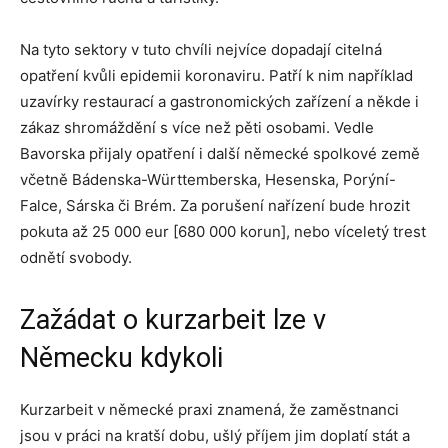
Na tyto sektory v tuto chvíli nejvíce dopadají citelná
opatření kvůli epidemii koronaviru. Patří k nim například
uzavírky restaurací a gastronomických zařízení a někde i
zákaz shromáždění s více než pěti osobami. Vedle
Bavorska přijaly opatření i další německé spolkové země
včetně Bádenska-Württemberska, Hesenska, Porýní-
Falce, Sárska či Brém. Za porušení nařízení bude hrozit
pokuta až 25 000 eur [680 000 korun], nebo víceletý trest
odnětí svobody.
Zažádat o kurzarbeit lze v
Německu kdykoli
Kurzarbeit v německé praxi znamená, že zaměstnanci
jsou v práci na kratší dobu, ušlý příjem jim doplatí stát a