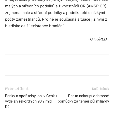
malých a středních podniků a živnostníků ČR [AMSP ČR]
zejména malé a střední podniky a podnikatelé s nízkými
počty zaměstnanců. Pro ně je současná situace již nyní z
hlediska další existence hraniční.
–ČTK/RED–
Předchozí článek
Další článek
Banky a spořitelny loni v Česku
Penta nakoupí ochranné
vydělaly rekordních 90,9 mld.
pomůcky za téměř půl miliardy
Kč