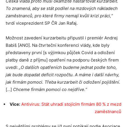
Česká vláda proto musí okamžitě nastartovat kurzarbeit.
To znamená, aby se stát podílel na mzdových nákladech
zaměstnanců, pro které firmy nemají kvůli krizi práci,“
tvrdí viceprezident SP ČR Jan Rafaj.
Možnost zavedení kurzarbeitu připustil i premiér Andrej
Babiš [ANO]. Na čtvrteční konferenci vlády, kde byly
představeny první [s výjimkou půjček Covid a odložení
platby daně z příjmu] opatření na podporu českých firem
uvedl:
„O dalších opatřeních budeme jednat podle toho,
jak bude dopadat deficit rozpočtu. A máme i další návrhy,
jak firmám pomoci. Třeba kurzarbeit či odložení pojištění.
[…]
Chceme firmám pomoci co nejdříve.“
Více:
Antivirus: Stát uhradí stojícím firmám 80 % z mezd
zaměstnanců
S největšími problémy se již nyní potýkají podle
Asociace