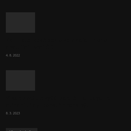
Za místenkové peklo ve vlacích mohou
cestující, tvrdí ČD
4. 8. 2022
Vláda zvažuje vyšší zdanění chudých a
střední třídy. Bohaté nechá být
8. 3. 2023