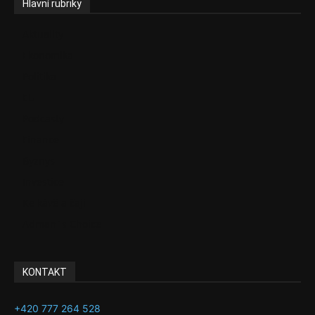
Hlavní rubriky
Aktuality
Ekonomika
Politika
EU
Podcasty
Finance
Byznys
Investice
Ke kávě a čaji
Adman´s Choice
KONTAKT
+420 777 264 528