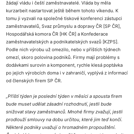
žádají vládu i čeští zaměstnavatelé. Vláda by měla
kurzarbeit nastartovat ještě během tohoto víkendu. K
tomu ji vyzvali na společné tiskové konferenci zástupci
zaměstnavatelů, Svaz průmyslu a dopravy ČR [SP ČR],
Hospodářská komora ČR [HK ČR] a Konfederace
zaměstnavatelských a podnikatelských svazů [KZPS].
Podle nich výrobu už omezilo, nebo v příštích týdnech
omezí, skoro polovina podniků. Firmy mají problémy s
dodávkami surovin a komponent, rychle klesá poptávka
po jejich výrobcích doma i v zahraničí, vyplývá z informací
od členských firem SP ČR.
„Příští týden je poslední týden v měsíci a spousta firem
bude muset udělat zásadní rozhodnutí, jestli bude
snižovat stavy zaměstnanců. Mnohé firmy zvažují, jestli
prodlouží smlouvy na dobu určitou, které jim teď končí.
Některé podniky uvažují o hromadném propouštění.