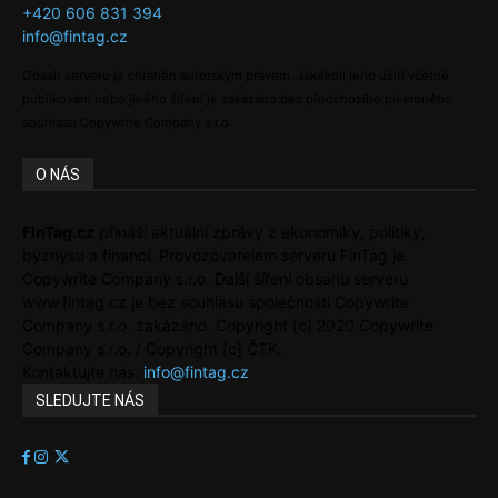
+420 606 831 394
info@fintag.cz
Obsah serveru je chráněn autorským právem. Jakékoli jeho užití včetně
publikování nebo jiného šíření je zakázáno bez předchozího písemného
souhlasu Copywrite Company s.r.o.
O NÁS
FinTag.cz
přináší aktuální zprávy z ekonomiky, politiky,
byznysu a financí. Provozovatelem serveru FinTag je
Copywrite Company s.r.o. Další šíření obsahu serveru
www.fintag.cz je bez souhlasu společnosti Copywrite
Company s.r.o. zakázáno. Copyright [c] 2020 Copywrite
Company s.r.o. / Copyright [c] ČTK.
Kontaktujte nás:
info@fintag.cz
SLEDUJTE NÁS