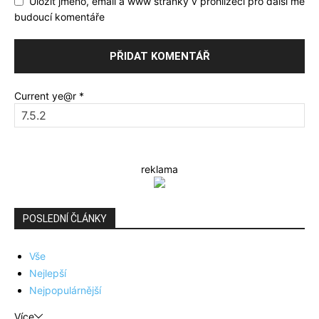
Uložit jméno, email a www stránky v prohlížeči pro další mé
budoucí komentáře
Current ye@r
*
reklama
POSLEDNÍ ČLÁNKY
Vše
Nejlepší
Nejpopulárnější
Více