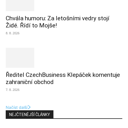
Chvála humoru: Za letošními vedry stojí
Židé. Řídí to Mojše!
8. 8. 2026
Ředitel CzechBusiness Klepáček komentuje
zahraniční obchod
7. 8. 2026
Načíst další
NEJČTENĚJŠÍ ČLÁNKY