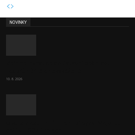
NOVINKY
Veřejné investice do ústavní péče jsou
nadprůměrné a nevyvážené
10. 8. 2026
Obcí s vlastními firmami přibývá. Majoritu
drží v 1 037 firmách