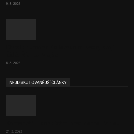
9. 8. 2026
Chvála humoru: Za letošními vedry stojí
Židé. Řídí to Mojše!
8. 8. 2026
NEJDISKUTOVANĚJŠÍ ČLÁNKY
Komentář: Hanba Vám, prezidente Pavle…
21. 3. 2023