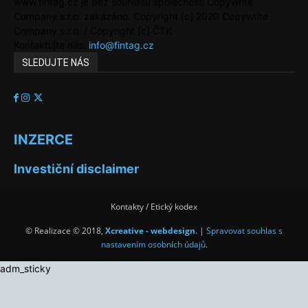
www.fintag.cz je bez souhlasu společnosti Copywrite
Company s.r.o. zakázáno. Copyright [c] 2020 Copywrite
Company s.r.o. / Copyright [c] ČTK.
Kontaktujte nás:
info@fintag.cz
SLEDUJTE NÁS
INZERCE
Investiční disclaimer
Kontakty / Etický kodex
© Realizace © 2018,
Xcreative - webdesign
. |
Spravovat souhlas s
nastavením osobních údajů
.
adm_sticky