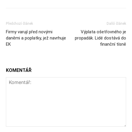
Předchozí článek
Další článek
Firmy varují před novými
Výplata ošetřovného je
daněmi a poplatky, jež navrhuje
propadák. Lidé dostává do
EK
finanční tísně
KOMENTÁŘ