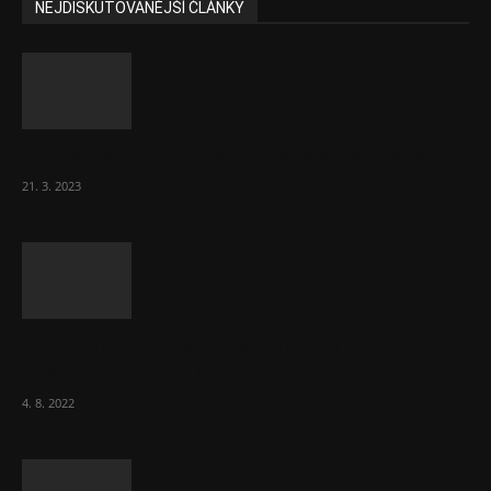
NEJDISKUTOVANĚJŠÍ ČLÁNKY
Komentář: Hanba Vám, prezidente Pavle…
21. 3. 2023
Za místenkové peklo ve vlacích mohou
cestující, tvrdí ČD
4. 8. 2022