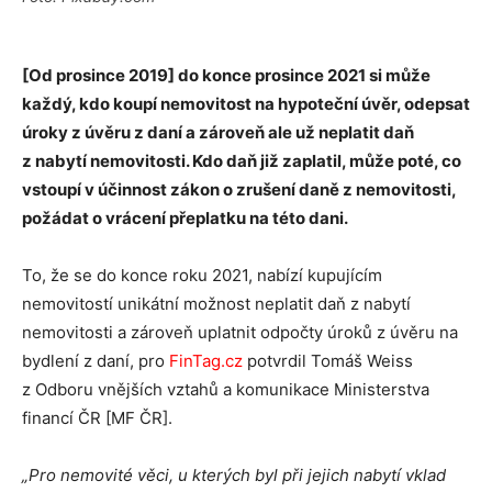
[Od prosince 2019] do konce prosince 2021 si může
každý, kdo koupí nemovitost na hypoteční úvěr, odepsat
úroky z úvěru z daní a zároveň ale už neplatit daň
z nabytí nemovitosti. Kdo daň již zaplatil, může poté, co
vstoupí v účinnost zákon o zrušení daně z nemovitosti,
požádat o vrácení přeplatku na této dani.
To, že se do konce roku 2021, nabízí kupujícím
nemovitostí unikátní možnost neplatit daň z nabytí
nemovitosti a zároveň uplatnit odpočty úroků z úvěru na
bydlení z daní, pro
FinTag.cz
potvrdil Tomáš Weiss
z Odboru vnějších vztahů a komunikace Ministerstva
financí ČR [MF ČR].
„Pro nemovité věci, u kterých byl při jejich nabytí vklad