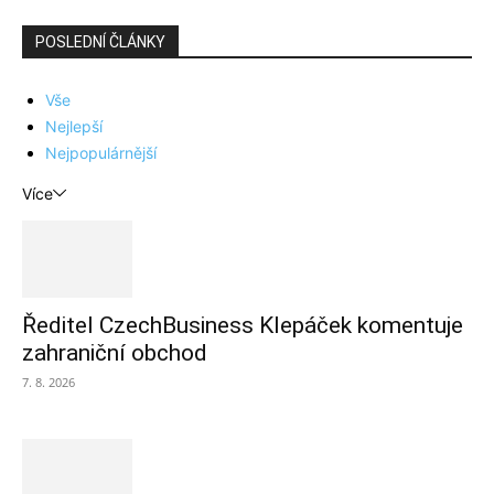
POSLEDNÍ ČLÁNKY
Vše
Nejlepší
Nejpopulárnější
Více
Ředitel CzechBusiness Klepáček komentuje
zahraniční obchod
7. 8. 2026