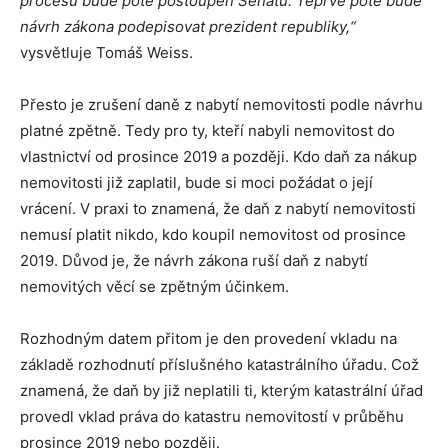
procesu bude poté postoupen Senátu.
Teprve poté bude
návrh zákona podepisovat prezident republiky,“
vysvětluje Tomáš Weiss.
Přesto je zrušení daně z nabytí nemovitosti podle návrhu
platné zpětně. Tedy pro ty, kteří nabyli nemovitost do
vlastnictví od prosince 2019 a později. Kdo daň za nákup
nemovitosti již zaplatil, bude si moci požádat o její
vrácení. V praxi to znamená, že daň z nabytí nemovitosti
nemusí platit nikdo, kdo koupil nemovitost od prosince
2019. Důvod je, že návrh zákona ruší daň z nabytí
nemovitých věcí se zpětným účinkem.
Rozhodným datem přitom je den provedení vkladu na
základě rozhodnutí příslušného katastrálního úřadu. Což
znamená, že daň by již neplatili ti, kterým katastrální úřad
provedl vklad práva do katastru nemovitostí v průběhu
prosince 2019 nebo později.