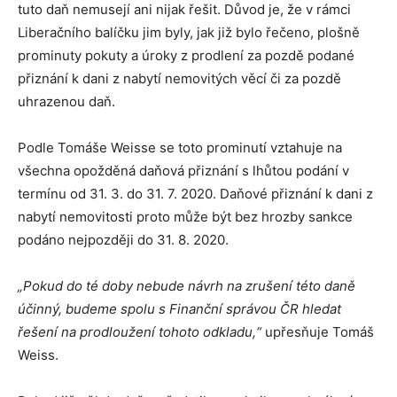
tuto daň nemusejí ani nijak řešit. Důvod je, že v rámci
Liberačního balíčku jim byly, jak již bylo řečeno, plošně
prominuty pokuty a úroky z prodlení za pozdě podané
přiznání k dani z nabytí nemovitých věcí či za pozdě
uhrazenou daň.
Podle Tomáše Weisse se toto prominutí vztahuje na
všechna opožděná daňová přiznání s lhůtou podání v
termínu od 31. 3. do 31. 7. 2020. Daňové přiznání k dani z
nabytí nemovitosti proto může být bez hrozby sankce
podáno nejpozději do 31. 8. 2020.
„Pokud do té doby nebude návrh na zrušení této daně
účinný, budeme spolu s Finanční správou ČR hledat
řešení na prodloužení tohoto odkladu,“
upřesňuje Tomáš
Weiss.