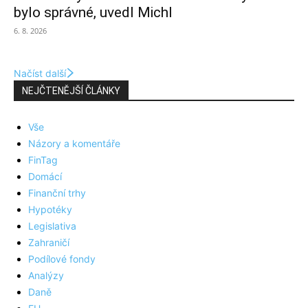
bylo správné, uvedl Michl
6. 8. 2026
Načíst další
NEJČTENĚJŠÍ ČLÁNKY
Vše
Názory a komentáře
FinTag
Domácí
Finanční trhy
Hypotéky
Legislativa
Zahraničí
Podílové fondy
Analýzy
Daně