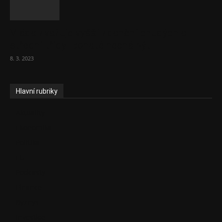
Vláda zvažuje vyšší zdanění chudých a
střední třídy. Bohaté nechá být
8. 3. 2023
Hlavní rubriky
Aktuality
Ekonomika
Politika
EU
Podcasty
Finance
Byznys
Investice