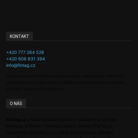
Ke kávě a čaji
Adman´s Choice
KONTAKT
+420 777 264 528
+420 606 831 394
info@fintag.cz
Obsah serveru je chráněn autorským právem. Jakékoli jeho užití včetně
publikování nebo jiného šíření je zakázáno bez předchozího písemného
souhlasu Copywrite Company s.r.o.
O NÁS
FinTag.cz
přináší aktuální zprávy z ekonomiky, politiky,
byznysu a financí. Provozovatelem serveru FinTag je
Copywrite Company s.r.o. Další šíření obsahu serveru