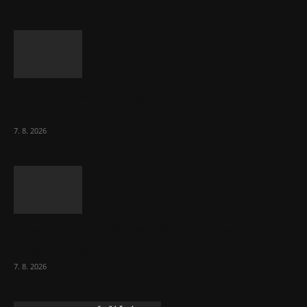
Eurokomisař pro migraci zjistil, co v EU ví
většina lidí už...
7. 8. 2026
Musk vyjevil další ze svých vizí. Je to
raketový růst tržeb...
7. 8. 2026