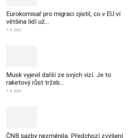
Eurokomisař pro migraci zjistil, co v EU ví
většina lidí už...
7. 8. 2026
Musk vyjevil další ze svých vizí. Je to
raketový růst tržeb...
7. 8. 2026
ČNB sazby nezměnila. Předchozí zvýšení