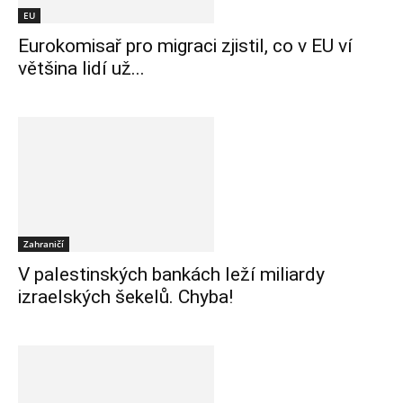
EU
Eurokomisař pro migraci zjistil, co v EU ví
většina lidí už...
Zahraničí
V palestinských bankách leží miliardy
izraelských šekelů. Chyba!