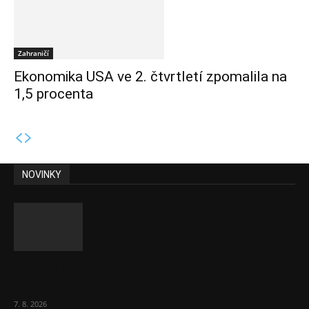
Zahraničí
Ekonomika USA ve 2. čtvrtletí zpomalila na
1,5 procenta
NOVINKY
Ředitel CzechBusiness Klepáček komentuje
zahraniční obchod
7. 8. 2026