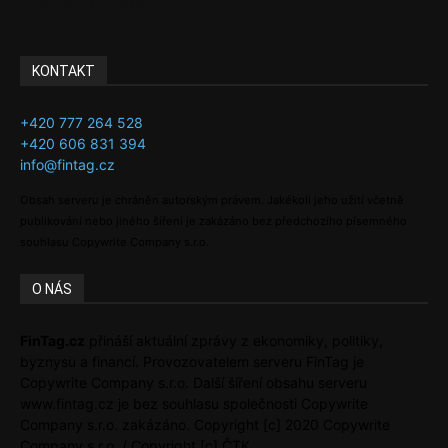
Adman´s Choice
KONTAKT
+420 777 264 528
+420 606 831 394
info@fintag.cz
Obsah serveru je chráněn autorským právem. Jakékoli jeho užití včetně
publikování nebo jiného šíření je zakázáno bez předchozího písemného
souhlasu Copywrite Company s.r.o.
O NÁS
FinTag.cz
přináší aktuální zprávy z ekonomiky, politiky,
byznysu a financí. Provozovatelem serveru FinTag je
Copywrite Company s.r.o. Další šíření obsahu serveru
www.fintag.cz je bez souhlasu společnosti Copywrite
Company s.r.o. zakázáno. Copyright [c] 2020 Copywrite
Company s.r.o. / Copyright [c] ČTK.