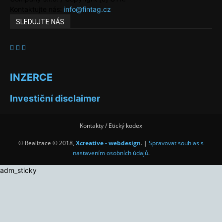
Kontaktujte nás:
info@fintag.cz
SLEDUJTE NÁS
INZERCE
Investiční disclaimer
Kontakty / Etický kodex
© Realizace © 2018,
Xcreative - webdesign
. |
Spravovat souhlas s
nastavením osobních údajů
.
adm_sticky