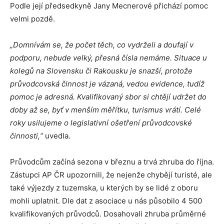
Podle její předsedkyně Jany Mecnerové přichází pomoc
velmi pozdě.
„Domnívám se, že počet těch, co vydrželi a doufají v
podporu, nebude velký, přesná čísla nemáme. Situace u
kolegů na Slovensku či Rakousku je snazší, protože
průvodcovská činnost je vázaná, vedou evidence, tudíž
pomoc je adresná. Kvalifikovaný sbor si chtějí udržet do
doby až se, byť v menším měřítku, turismus vrátí. Celé
roky usilujeme o legislativní ošetření průvodcovské
činnosti,“
uvedla.
Průvodcům začíná sezona v březnu a trvá zhruba do října.
Zástupci AP ČR upozornili, že nejenže chybějí turisté, ale
také výjezdy z tuzemska, u kterých by se lidé z oboru
mohli uplatnit. Dle dat z asociace u nás působilo 4 500
kvalifikovaných průvodců. Dosahovali zhruba průměrné