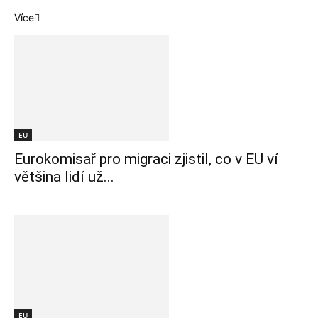
Více
EU
Eurokomisař pro migraci zjistil, co v EU ví
většina lidí už...
EU