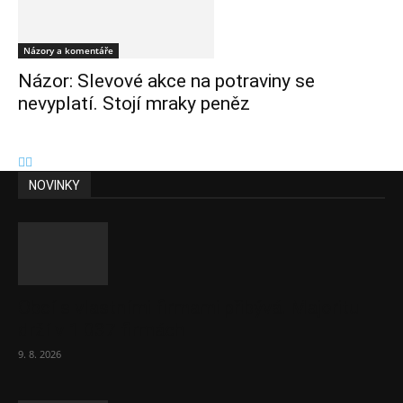
Názory a komentáře
Názor: Slevové akce na potraviny se
nevyplatí. Stojí mraky peněz
NOVINKY
Obcí s vlastními firmami přibývá. Majoritu
drží v 1 037 firmách
9. 8. 2026