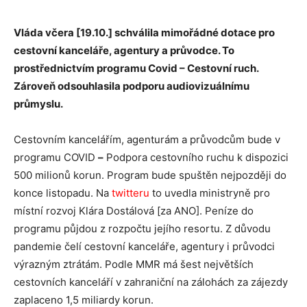
Vláda včera [19.10.] schválila mimořádné dotace pro
cestovní kanceláře, agentury a průvodce. To
prostřednictvím programu Covid – Cestovní ruch.
Zároveň odsouhlasila podporu audiovizuálnímu
průmyslu.
Cestovním kancelářím, agenturám a průvodcům bude v
programu COVID
–
Podpora cestovního ruchu k dispozici
500 milionů korun. Program bude spuštěn nejpozději do
konce listopadu. Na
twitteru
to uvedla ministryně pro
místní rozvoj Klára Dostálová [za ANO]. Peníze do
programu půjdou z rozpočtu jejího resortu. Z důvodu
pandemie čelí cestovní kanceláře, agentury i průvodci
výrazným ztrátám. Podle MMR má šest největších
cestovních kanceláří v zahraniční na zálohách za zájezdy
zaplaceno 1,5 miliardy korun.