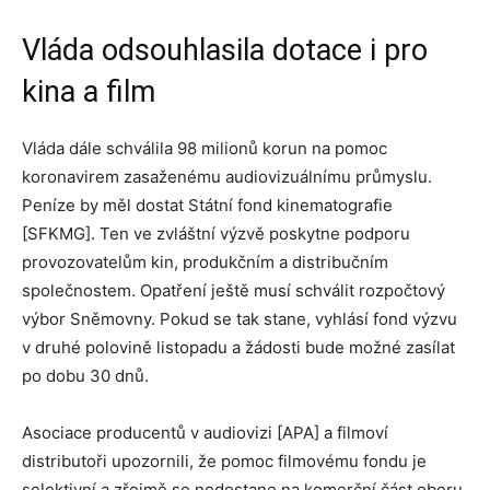
Vláda odsouhlasila dotace i pro
kina a film
Vláda dále schválila 98 milionů korun na pomoc
koronavirem zasaženému audiovizuálnímu průmyslu.
Peníze by měl dostat Státní fond kinematografie
[SFKMG]. Ten ve zvláštní výzvě poskytne podporu
provozovatelům kin, produkčním a distribučním
společnostem. Opatření ještě musí schválit rozpočtový
výbor Sněmovny. Pokud se tak stane, vyhlásí fond výzvu
v druhé polovině listopadu a žádosti bude možné zasílat
po dobu 30 dnů.
Asociace producentů v audiovizi [APA] a filmoví
distributoři upozornili, že pomoc filmovému fondu je
selektivní a zřejmě se nedostane na komerční část oboru.