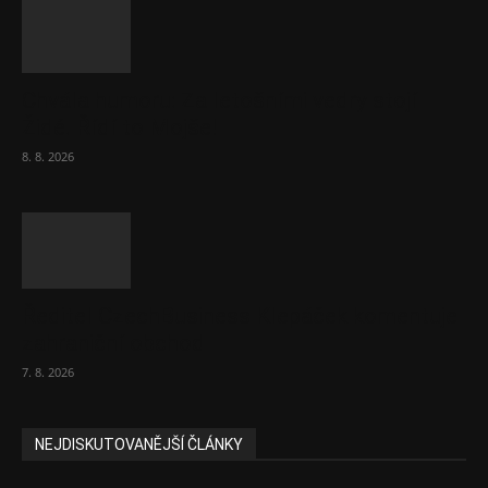
Chvála humoru: Za letošními vedry stojí
Židé. Řídí to Mojše!
8. 8. 2026
Ředitel CzechBusiness Klepáček komentuje
zahraniční obchod
7. 8. 2026
NEJDISKUTOVANĚJŠÍ ČLÁNKY