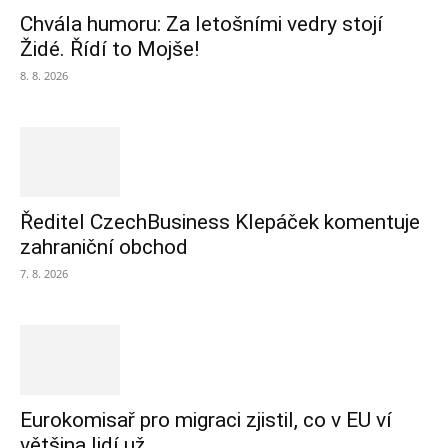
Chvála humoru: Za letošními vedry stojí
Židé. Řídí to Mojše!
8. 8. 2026
Ředitel CzechBusiness Klepáček komentuje
zahraniční obchod
7. 8. 2026
Eurokomisař pro migraci zjistil, co v EU ví
většina lidí už...