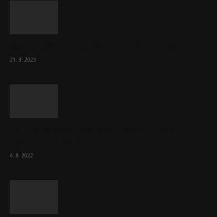
Komentář: Hanba Vám, prezidente Pavle…
21. 3. 2023
Za místenkové peklo ve vlacích mohou
cestující, tvrdí ČD
4. 8. 2022