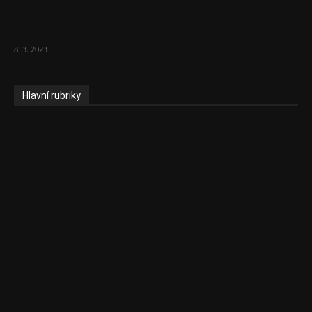
Vláda zvažuje vyšší zdanění chudých a
střední třídy. Bohaté nechá být
8. 3. 2023
Hlavní rubriky
Aktuality
Ekonomika
Politika
EU
Podcasty
Finance
Byznys
Investice
Ke kávě a čaji