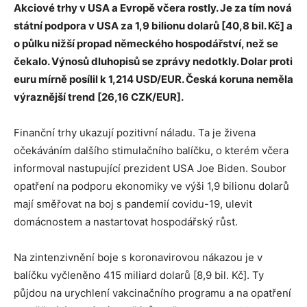
Akciové trhy v USA a Evropě včera rostly. Je za tím nová
státní podpora v USA za 1,9 bilionu dolarů [
40,8 bil. Kč] a
o půlku nižší propad německého hospodářství, než se
čekalo. Výnosů dluhopisů se zprávy nedotkly. Dolar proti
euru mírně posílil k 1,214 USD/EUR. Česká koruna neměla
výraznější trend [26,16 CZK/EUR].
Finanční trhy ukazují pozitivní náladu. Ta je živena
očekáváním dalšího stimulačního balíčku, o kterém včera
informoval nastupující prezident USA Joe Biden. Soubor
opatření na podporu ekonomiky ve výši 1,9 bilionu dolarů
mají směřovat na boj s pandemií covidu-19, ulevit
domácnostem a nastartovat hospodářský růst.
Na zintenzivnění boje s koronavirovou nákazou je v
balíčku vyčleněno 415 miliard dolarů [8,9 bil. Kč]. Ty
půjdou na urychlení vakcinačního programu a na opatření