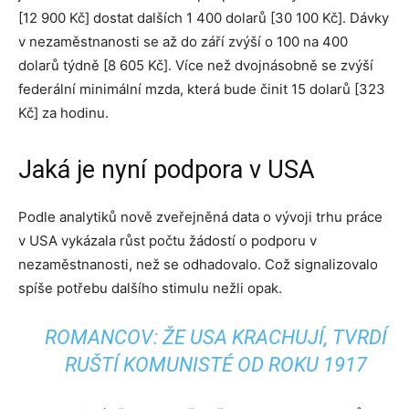
[12 900 Kč] dostat dalších 1 400 dolarů [30 100 Kč]. Dávky
v nezaměstnanosti se až do září zvýší o 100 na 400
dolarů týdně [8 605 Kč]. Více než dvojnásobně se zvýší
federální minimální mzda, která bude činit 15 dolarů [323
Kč] za hodinu.
Jaká je nyní podpora v USA
Podle analytiků nově zveřejněná data o vývoji trhu práce
v USA vykázala růst počtu žádostí o podporu v
nezaměstnanosti, než se odhadovalo. Což signalizovalo
spíše potřebu dalšího stimulu nežli opak.
ROMANCOV: ŽE USA KRACHUJÍ, TVRDÍ
RUŠTÍ KOMUNISTÉ OD ROKU 1917