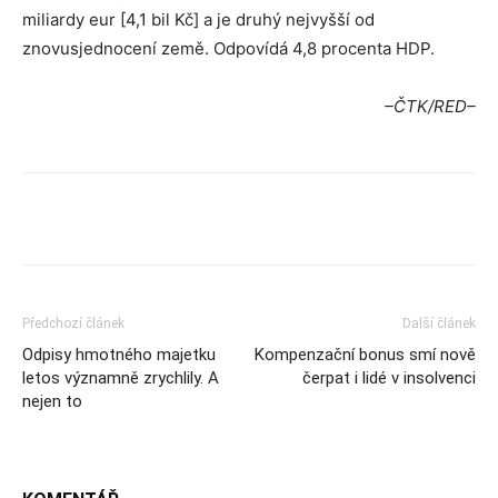
miliardy eur [4,1 bil Kč] a je druhý nejvyšší od
znovusjednocení země. Odpovídá 4,8 procenta HDP.
–ČTK/RED–
Předchozí článek
Další článek
Odpisy hmotného majetku
Kompenzační bonus smí nově
letos významně zrychlily. A
čerpat i lidé v insolvenci
nejen to