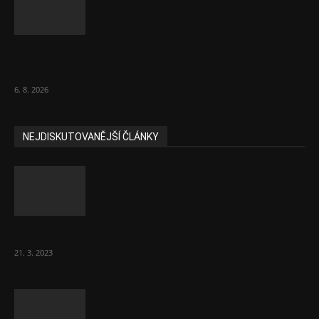
Názor: Slevové akce na potraviny se
nevyplatí. Stojí mraky peněz
6. 8. 2026
NEJDISKUTOVANĚJŠÍ ČLÁNKY
Komentář: Hanba Vám, prezidente Pavle…
21. 3. 2023