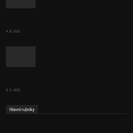
Za místenkové peklo ve vlacích mohou
cestující, tvrdí ČD
4. 8. 2022
Vláda zvažuje vyšší zdanění chudých a
střední třídy. Bohaté nechá být
8. 3. 2023
Hlavní rubriky
Aktuality
Ekonomika