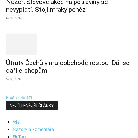
Názor: Slevové akce na potraviny se
nevyplatí. Stojí mraky peněz
6. 8. 2026
Útraty Čechů v maloobchodě rostou. Dál se
daří e-shopům
5. 8. 2026
Načíst další
NEJČTENĚJŠÍ ČLÁNKY
Vše
Názory a komentáře
FinTag