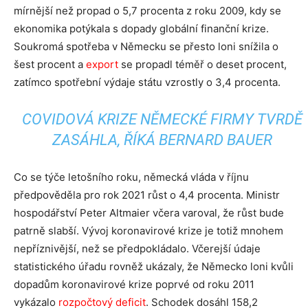
mírnější než propad o 5,7 procenta z roku 2009, kdy se
ekonomika potýkala s dopady globální finanční krize.
Soukromá spotřeba v Německu se přesto loni snížila o
šest procent a
export
se propadl téměř o deset procent,
zatímco spotřební výdaje státu vzrostly o 3,4 procenta.
COVIDOVÁ KRIZE NĚMECKÉ FIRMY TVRDĚ
ZASÁHLA, ŘÍKÁ BERNARD BAUER
Co se týče letošního roku, německá vláda v říjnu
předpověděla pro rok 2021 růst o 4,4 procenta. Ministr
hospodářství Peter Altmaier včera varoval, že růst bude
patrně slabší. Vývoj koronavirové krize je totiž mnohem
nepříznivější, než se předpokládalo. Včerejší údaje
statistického úřadu rovněž ukázaly, že Německo loni kvůli
dopadům koronavirové krize poprvé od roku 2011
vykázalo
rozpočtový deficit
. Schodek dosáhl 158,2