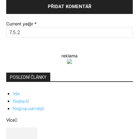
Current ye@r
*
reklama
POSLEDNÍ ČLÁNKY
Vše
Nejlepší
Nejpopulárnější
Více