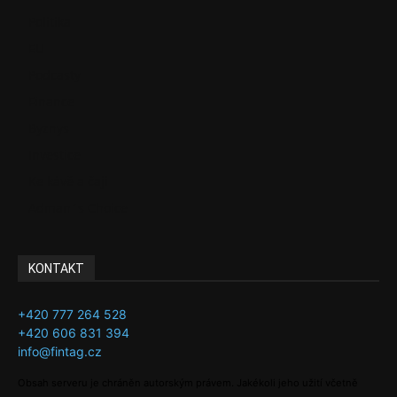
Politika
EU
Podcasty
Finance
Byznys
Investice
Ke kávě a čaji
Adman´s Choice
KONTAKT
+420 777 264 528
+420 606 831 394
info@fintag.cz
Obsah serveru je chráněn autorským právem. Jakékoli jeho užití včetně