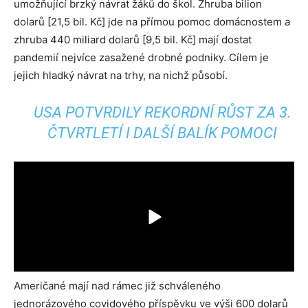
umožňující brzký návrat žáků do škol. Zhruba bilion
dolarů [21,5 bil. Kč] jde na přímou pomoc domácnostem a
zhruba 440 miliard dolarů [9,5 bil. Kč] mají dostat
pandemií nejvíce zasažené drobné podniky. Cílem je
jejich hladký návrat na trhy, na nichž působí.
USA POTVRDILY REKORDNÍ RŮST ZA 3.
ČTVRTLETÍ I DALŠÍ BALÍK POMOCI
Američané mají nad rámec již schváleného
jednorázového covidového příspěvku ve výši 600 dolarů