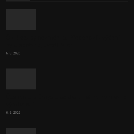
ČNB sazby nezměnila. Předchozí zvýšení
bylo správné, uvedl Michl
6. 8. 2026
Českému průmyslu se daří. Táhne ho hlavně
výroba aut
6. 8. 2026