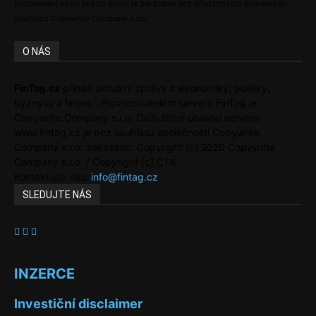
publikování nebo jiného šíření je zakázáno bez předchozího písemného
souhlasu Copywrite Company s.r.o.
O NÁS
FinTag.cz
přináší aktuální zprávy z ekonomiky, politiky,
byznysu a financí. Provozovatelem serveru FinTag je
Copywrite Company s.r.o. Další šíření obsahu serveru
www.fintag.cz je bez souhlasu společnosti Copywrite
Company s.r.o. zakázáno. Copyright [c] 2020 Copywrite
Company s.r.o. / Copyright [c] ČTK.
Kontaktujte nás:
info@fintag.cz
SLEDUJTE NÁS
INZERCE
Investiční disclaimer