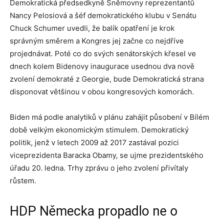
Demokratická předsedkyně Sněmovny reprezentantů
Nancy Pelosiová a šéf demokratického klubu v Senátu
Chuck Schumer uvedli, že balík opatření je krok
správným směrem a Kongres jej začne co nejdříve
projednávat. Poté co do svých senátorských křesel ve
dnech kolem Bidenovy inaugurace usednou dva nově
zvolení demokraté z Georgie, bude Demokratická strana
disponovat většinou v obou kongresových komorách.
Biden má podle analytiků v plánu zahájit působení v Bílém
době velkým ekonomickým stimulem. Demokratický
politik, jenž v letech 2009 až 2017 zastával pozici
viceprezidenta Baracka Obamy, se ujme prezidentského
úřadu 20. ledna. Trhy zprávu o jeho zvolení přivítaly
růstem.
HDP Německa propadlo ne o