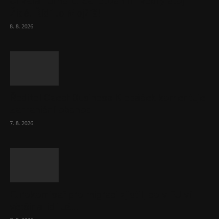
Chvála humoru: Za letošními vedry stojí
Židé. Řídí to Mojžíš!
8. 8. 2026
Ředitel CzechBusiness Klepáček komentuje
zahraniční obchod
7. 8. 2026
Eurokomisař pro migraci zjistil, co v EU ví
většina lidí už...