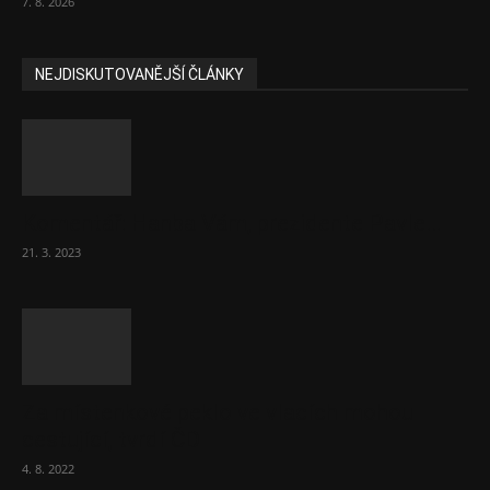
7. 8. 2026
NEJDISKUTOVANĚJŠÍ ČLÁNKY
Komentář: Hanba Vám, prezidente Pavle…
21. 3. 2023
Za místenkové peklo ve vlacích mohou
cestující, tvrdí ČD
4. 8. 2022