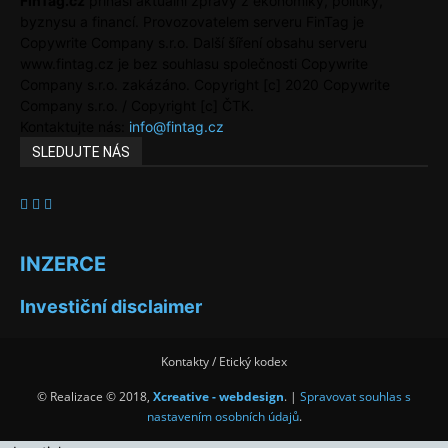
FinTag.cz
přináší aktuální zprávy z ekonomiky, politiky,
byznysu a financí. Provozovatelem serveru FinTag je
Copywrite Company s.r.o. Další šíření obsahu serveru
www.fintag.cz je bez souhlasu společnosti Copywrite
Company s.r.o. zakázáno. Copyright [c] 2020 Copywrite
Company s.r.o. / Copyright [c] ČTK.
Kontaktujte nás:
info@fintag.cz
SLEDUJTE NÁS
INZERCE
Investiční disclaimer
Kontakty / Etický kodex
© Realizace © 2018,
Xcreative - webdesign
. |
Spravovat souhlas s
nastavením osobních údajů
.