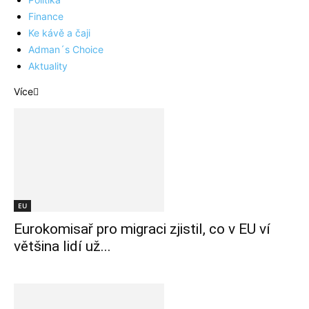
Finance
Ke kávě a čaji
Adman´s Choice
Aktuality
Více
EU
Eurokomisař pro migraci zjistil, co v EU ví
většina lidí už...