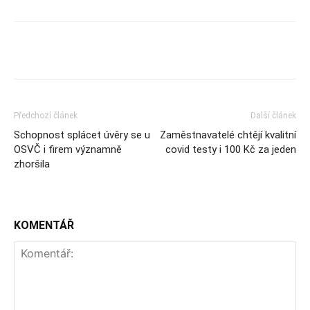
Předchozí článek
Další článek
Schopnost splácet úvěry se u
Zaměstnavatelé chtějí kvalitní
OSVČ i firem významně
covid testy i 100 Kč za jeden
zhoršila
KOMENTÁŘ