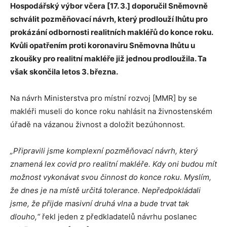
Hospodářský výbor včera [17. 3.] doporučil Sněmovně
schválit pozměňovací návrh, který prodlouží lhůtu pro
prokázání odbornosti realitních makléřů do konce roku.
Kvůli opatřením proti koronaviru Sněmovna lhůtu u
zkoušky pro realitní makléře již jednou prodloužila. Ta
však skončila letos 3. března.
Na návrh Ministerstva pro místní rozvoj [MMR] by se
makléři museli do konce roku nahlásit na živnostenském
úřadě na vázanou živnost a doložit bezúhonnost.
„Připravili jsme komplexní pozměňovací návrh, který
znamená lex covid pro realitní makléře. Kdy oni budou mít
možnost vykonávat svou činnost do konce roku. Myslím,
že dnes je na místě určitá tolerance. Nepředpokládali
jsme, že přijde masivní druhá vlna a bude trvat tak
dlouho,“
řekl jeden z předkladatelů návrhu poslanec