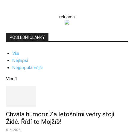
reklama
POSLEDNÍ ČLÁNKY
Vše
Nejlepší
Nejpopulárnější
Více
Chvála humoru: Za letošními vedry stojí
Židé. Řídí to Mojžíš!
8. 8. 2026