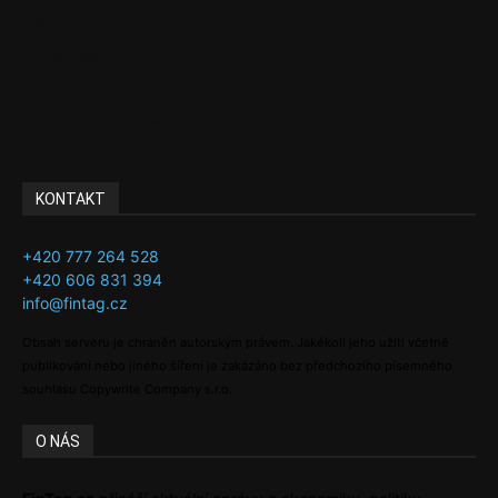
Byznys
Investice
Ke kávě a čaji
Adman´s Choice
KONTAKT
+420 777 264 528
+420 606 831 394
info@fintag.cz
Obsah serveru je chráněn autorským právem. Jakékoli jeho užití včetně
publikování nebo jiného šíření je zakázáno bez předchozího písemného
souhlasu Copywrite Company s.r.o.
O NÁS