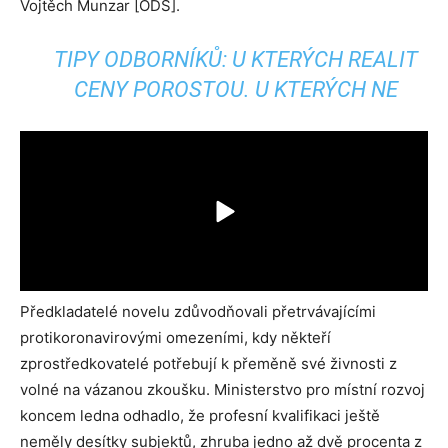
Vojtěch Munzar [ODS].
TIPY ODBORNÍKŮ: U KTERÝCH REALIT
CENY POROSTOU. U KTERÝCH NE
Předkladatelé novelu zdůvodňovali přetrvávajícími
protikoronavirovými omezeními, kdy někteří
zprostředkovatelé potřebují k přeměně své živnosti z
volné na vázanou zkoušku. Ministerstvo pro místní rozvoj
koncem ledna odhadlo, že profesní kvalifikaci ještě
neměly desítky subjektů, zhruba jedno až dvě procenta z