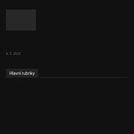
Vláda zvažuje vyšší zdanění chudých a
střední třídy. Bohaté nechá být
8. 3. 2023
Hlavní rubriky
Aktuality
Ekonomika
Politika
EU
Podcasty
Finance