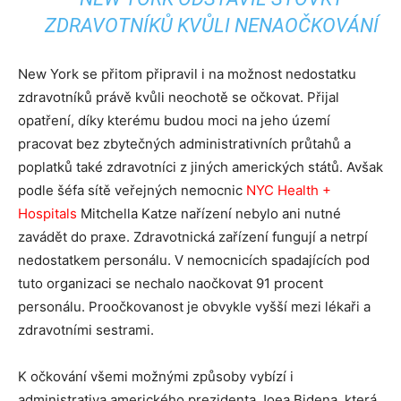
ZDRAVOTNÍKŮ KVŮLI NENAOČKOVÁNÍ
New York se přitom připravil i na možnost nedostatku
zdravotníků právě kvůli neochotě se očkovat. Přijal
opatření, díky kterému budou moci na jeho území
pracovat bez zbytečných administrativních průtahů a
poplatků také zdravotníci z jiných amerických států. Avšak
podle šéfa sítě veřejných nemocnic
NYC Health +
Hospitals
Mitchella Katze nařízení nebylo ani nutné
zavádět do praxe. Zdravotnická zařízení fungují a netrpí
nedostatkem personálu. V nemocnicích spadajících pod
tuto organizaci se nechalo naočkovat 91 procent
personálu. Proočkovanost je obvykle vyšší mezi lékaři a
zdravotními sestrami.
K očkování všemi možnými způsoby vybízí i
administrativa amerického prezidenta Joea Bidena, která