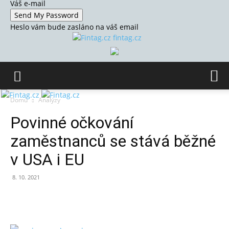
Váš e-mail
Heslo vám bude zasláno na váš email
fintag.cz
Domů
Analýzy
Povinné očkování
zaměstnanců se stává běžné
v USA i EU
8. 10. 2021