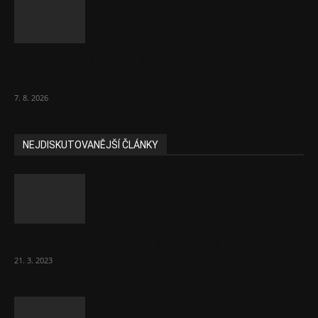
Musk vyjevil další ze svých vizí. Je to
raketový růst tržeb...
7. 8. 2026
NEJDISKUTOVANĚJŠÍ ČLÁNKY
Komentář: Hanba Vám, prezidente Pavle…
21. 3. 2023