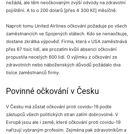
nežádá, ale těm neočkovaným zvýší odvody na zdravotní
pojištění. A to o 200 dolarů [přes 4 300 Kč] měsíčně.
Naproti tomu United Airlines očkování požaduje po všech
zaměstnancích ve Spojených státech. Kdo se nenaočkuje,
dostane zkrátka výpověď. Firma, která v USA zaměstnává
přes 67 tisíc lidí, ale prozatím kvůli absenci očkování
propustila necelých 600 lidí. O výjimku z očkování ze
zdravotních nebo náboženských důvodů požádalo dva
tisíce zaměstnanců firmy.
Povinné očkování v Česku
V Česku má zůstat očkování proti covidu-19 podle
zástupců všech politických stran zatím dobrovolné. V
Evropě jsou ale i země, které očkování proti covidu-19
nařizují vybraným profesím. Zejména pak zdravotníkům a