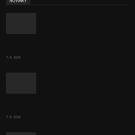
NOVINKY
Ředitel CzechBusiness Klepáček komentuje
zahraniční obchod
7. 8. 2026
Eurokomisař pro migraci zjistil, co v EU ví
většina lidí už...
7. 8. 2026