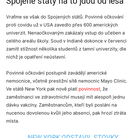
Spojené státy na to jdou od lesa
Vraťme se však do Spojených států. Povinné očkování
proti covidu už v USA zavedlo přes 600 amerických
univerzit. Nenaočkovaným zakázaly vstup do učeben a
celého areálu školy. Soud v Indianě dokonce v červenci
zamítl stížnost několika studentů z tamní univerzity, dle
nichž je opatření neústavní.
Povinné očkování postupně zavádějí americké
nemocnice, včetně prestižní sítě nemocnic Mayo Clinic.
Ve státě New York pak nově platí
povinnost
, že
zaměstnanci ve zdravotnictví musejí mít alespoň jednu
dávku vakcíny. Zaměstnancům, kteří byli posláni na
nucenou dovolenou kvůli jeho absenci, pak hrozí ztráta
místa.
NEW YORK ODSTAVIL STOVKY