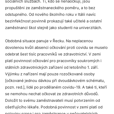
sociálních službách. Ti, kdo se nenaočkují, jsou
propuštěni ze zaměstnaneckého poměru, a to bez
odstupného. Od nového školního roku v Itálii navíc
bezinfekčnost povinně prokazují také učitelé a ostatní
zaměstnanci škol stejně jako studenti na univerzitách.
Obdobná situace panuje v Řecku. Na neplacenou
dovolenou kvůli absenci očkování proti covidu se muselo
odebrat šest tisíc pracovníků ve zdravotnictví. V zemi
platí povinnost očkování pro pracovníky soukromých i
státních zdravotnických zařízení od letošního 1. září.
Výjimku z nařízení mají pouze rozočkované osoby
[očkované jednou dávkou při dvoudávkovém schématu,
pozn. red.], lidé po prodělaném covidu-19. A také ti, kteří
se nemohou nechat očkovat ze zdravotních důvodů.
Doložit to svému zaměstnavateli musí potvrzením od
ošetřujícího lékaře. Podobná povinnost v zemi platí od
poloviny srpna i pro zaměstnance v pečovatelských