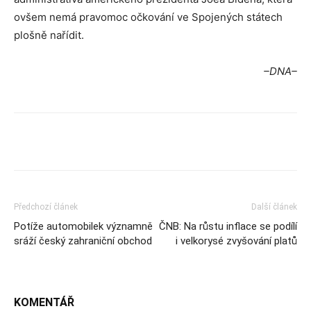
ovšem nemá pravomoc očkování ve Spojených státech
plošně nařídit.
–DNA–
Předchozí článek
Další článek
Potíže automobilek významně
ČNB: Na růstu inflace se podílí
sráží český zahraniční obchod
i velkorysé zvyšování platů
KOMENTÁŘ