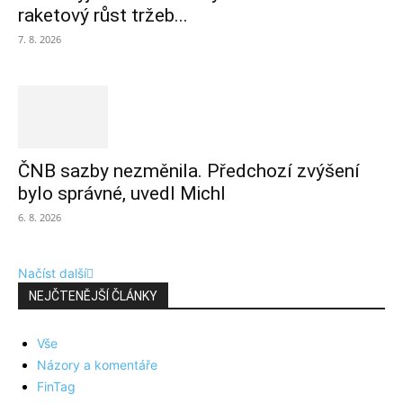
raketový růst tržeb...
7. 8. 2026
ČNB sazby nezměnila. Předchozí zvýšení
bylo správné, uvedl Michl
6. 8. 2026
Načíst další
NEJČTENĚJŠÍ ČLÁNKY
Vše
Názory a komentáře
FinTag