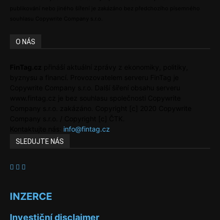
publikování nebo jiného šíření je zakázáno bez předchozího písemného
souhlasu Copywrite Company s.r.o.
O NÁS
FinTag.cz
přináší aktuální zprávy z ekonomiky, politiky,
byznysu a financí. Provozovatelem serveru FinTag je
Copywrite Company s.r.o. Další šíření obsahu serveru
www.fintag.cz je bez souhlasu společnosti Copywrite
Company s.r.o. zakázáno. Copyright [c] 2020 Copywrite
Company s.r.o. / Copyright [c] ČTK.
Kontaktujte nás:
info@fintag.cz
SLEDUJTE NÁS
INZERCE
Investiční disclaimer