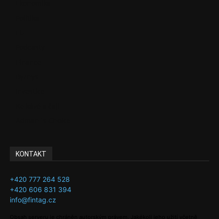
Ekonomika
Politika
EU
Podcasty
Finance
Byznys
Investice
Ke kávě a čaji
Adman´s Choice
KONTAKT
+420 777 264 528
+420 606 831 394
info@fintag.cz
Obsah serveru je chráněn autorským právem. Jakékoli jeho užití včetně