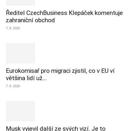
Ředitel CzechBusiness Klepáček komentuje
zahraniční obchod
7. 8. 2026
Eurokomisař pro migraci zjistil, co v EU ví
většina lidí už...
7. 8. 2026
Musk vyjevil další ze svých vizí. Je to