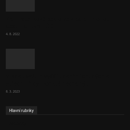
Za místenkové peklo ve vlacích mohou
cestující, tvrdí ČD
4. 8. 2022
Vláda zvažuje vyšší zdanění chudých a
střední třídy. Bohaté nechá být
8. 3. 2023
Hlavní rubriky
Aktuality