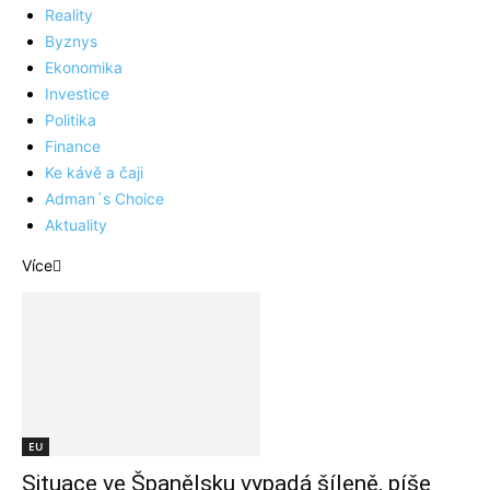
Reality
Byznys
Ekonomika
Investice
Politika
Finance
Ke kávě a čaji
Adman´s Choice
Aktuality
Více
EU
Situace ve Španělsku vypadá šíleně, píše