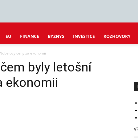
EU
FINANCE
BYZNYS
INVESTICE
ROZHOVORY
í Nobelovy ceny za ekonomii
 čem byly letošní
a ekonomii
Ví