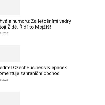
hvála humoru: Za letošními vedry
tojí Židé. Řídí to Mojžíš!
 8. 2026
editel CzechBusiness Klepáček
omentuje zahraniční obchod
 8. 2026