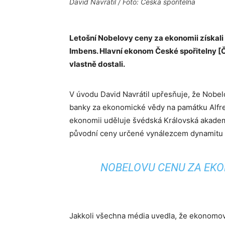
David Navrátil / Foto: Česká spořitelna
Letošní Nobelovy ceny za ekonomii získali
Imbens. Hlavní ekonom České spořitelny [Č
vlastně dostali.
V úvodu David Navrátil upřesňuje, že Nobel
banky za ekonomické vědy na památku Alfre
ekonomii uděluje švédská Královská akadem
původní ceny určené vynálezcem dynamitu A
NOBELOVU CENU ZA EKON
Jakkoli všechna média uvedla, že ekonomov