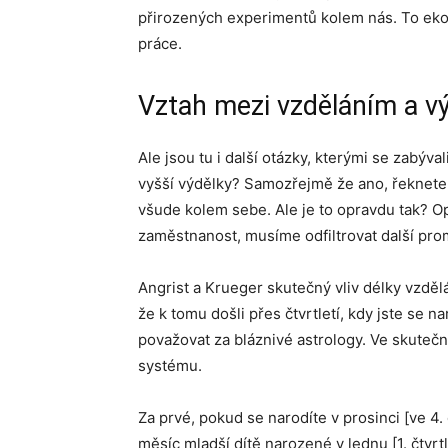
přirozených experimentů kolem nás. To ek
práce.
Vztah mezi vzděláním a v
Ale jsou tu i další otázky, kterými se zabýval
vyšší výdělky? Samozřejmě že ano, řeknete.
všude kolem sebe. Ale je to opravdu tak? O
zaměstnanost, musíme odfiltrovat další pr
Angrist a Krueger skutečný vliv délky vzděl
že k tomu došli přes čtvrtletí, kdy jste se na
považovat za bláznivé astrology. Ve skutečn
systému.
Za prvé, pokud se narodíte v prosinci [ve 4. č
měsíc mladší dítě narozené v lednu [1. čtvrt