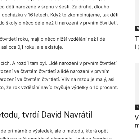
mco děti narozené v srpnu v šesti. Za druhé, dlouho
ní docházku v 16 letech. Když to zkombinujeme, tak děti
o školy o něco déle než ti narození v prvním čtvrtletí.
F
T
 čtvrtletí roku, mají o něco nižší vzdělání než lidé
i
asi cca 0,1 roku, ale existuje.
cích. A rozdíl tam byl. Lidé narození v prvním čtvrtletí
rození ve čtvrtém čtvrtletí a lidé narození v prvním
arození ve čtvrtém čtvrtletí. Vliv na mzdu je malý, asi
 to, že rok vzdělání navíc zvyšuje výdělky o 10 procent.
Z
todu, tvrdí David Navrátil
V
m
de primárně o výsledek, ale o metodu, která opět
lký rozkvět empirické ekonomie. Joshua Angrist a