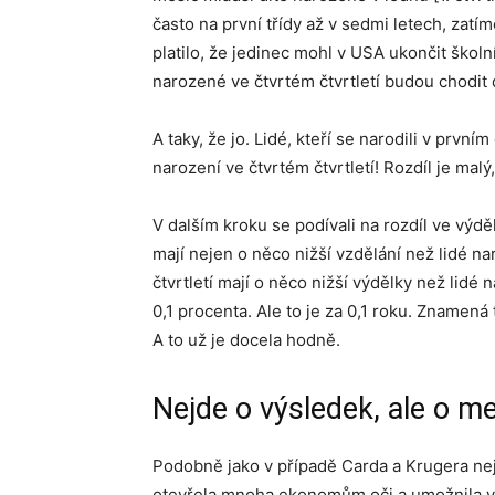
často na první třídy až v sedmi letech, zatí
platilo, že jedinec mohl v USA ukončit škol
narozené ve čtvrtém čtvrtletí budou chodit d
A taky, že jo. Lidé, kteří se narodili v prvním
narození ve čtvrtém čtvrtletí! Rozdíl je malý, 
V dalším kroku se podívali na rozdíl ve výděl
mají nejen o něco nižší vzdělání než lidé na
čtvrtletí mají o něco nižší výdělky než lidé n
0,1 procenta. Ale to je za 0,1 roku. Znamená
A to už je docela hodně.
Nejde o výsledek, ale o me
Podobně jako v případě Carda a Krugera nej
otevřela mnoha ekonomům oči a umožnila ve