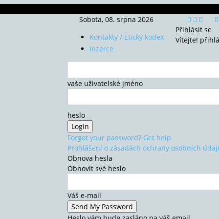
Sobota, 08. srpna 2026
Přihlásit se
Kontakty / Etický kodex
Vítejte! přihl
Inzerce
vaše uživatelské jméno
heslo
Forgot your password? Get help
Prohlášení o zásadách ochrany osobních údaj
Obnova hesla
Obnovit své heslo
Váš e-mail
Heslo vám bude zasláno na váš email