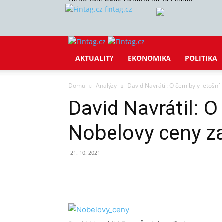
fintag.cz
AKTUALITY
EKONOMIKA
POLITIKA
Domů
Analýzy
David Navrátil: O čem byly letošn
David Navrátil: O
Nobelovy ceny z
21. 10. 2021
Sdílet