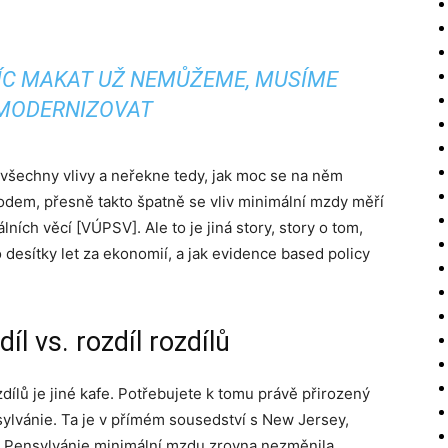
VÍC MAKAT UŽ NEMŮŽEME, MUSÍME
MODERNIZOVAT
 všechny vlivy a neřekne tedy, jak moc se na něm
em, přesně takto špatně se vliv minimální mzdy měří
ch věcí [VÚPSV]. Ale to je jiná story, story o tom,
 desítky let za ekonomií, a jak evidence based policy
íl vs. rozdíl rozdílů
zdílů je jiné kafe. Potřebujete k tomu právě přirozený
lvánie. Ta je v přímém sousedství s New Jersey,
992 Pensylvánie minimální mzdu zrovna nezměnila.