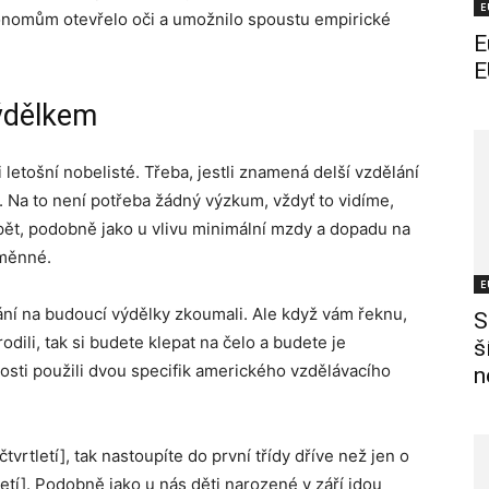
E
onomům otevřelo oči a umožnilo spoustu empirické
E
E
ýdělkem
i letošní nobelisté. Třeba, jestli znamená delší vzdělání
 Na to není potřeba žádný výzkum, vždyť to vidíme,
pět, podobně jako u vlivu minimální mzdy a dopadu na
oměnné.
E
ání na budoucí výdělky zkoumali. Ale když vám řeknu,
S
rodili, tak si budete klepat na čelo a budete je
š
osti použili dvou specifik amerického vzdělávacího
n
tvrtletí], tak nastoupíte do první třídy dříve než jen o
letí]. Podobně jako u nás děti narozené v září jdou