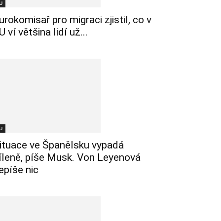
U
urokomisař pro migraci zjistil, co v
U ví většina lidí už...
U
ituace ve Španělsku vypadá
íleně, píše Musk. Von Leyenová
epíše nic