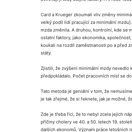
Card a Krueger zkoumali vliv změny minimá
velký podíl lidí pracující za minimální mzdu
mzda změnila. A druhou, kontrolní, kde se 
ostatní faktory, jako ekonomika, společnost
koukali na rozdíl zaměstnanosti po a před z
státy.
Zjistili, že zvýšení minimální mzdy nevedlo 
předpokládalo. Počet pracovních míst se do
Tato metoda je geniální v tom, že nemusíme f
je tak zřejmé, že si řeknete, jak je možné, že
Zde je třeba říci, že to nebyl zcela jejich
příčiny cholery ve 40. a 50. letech 19. stol
dalších ekonomů. Význam práce letošních no