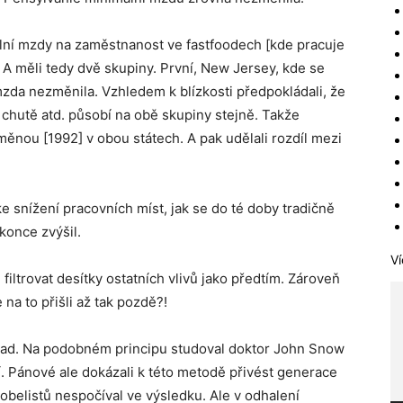
lní mzdy na zaměstnanost ve fastfoodech [kde pracuje
]. A měli tedy dvě skupiny. První, New Jersey, kde se
mzda nezměnila. Vzhledem k blízkosti předpokládali, že
, chutě atd. působí na obě skupiny stejně. Takže
měnou [1992] v obou státech. A pak udělali rozdíl mezi
ke snížení pracovních míst, jak se do té doby tradičně
konce zvýšil.
Ví
iltrovat desítky ostatních vlivů jako předtím. Zároveň
 na to přišli až tak pozdě?!
 nápad. Na podobném principu studoval doktor John Snow
etí. Pánové ale dokázali k této metodě přivést generace
belistů nespočíval ve výsledku. Ale v odhalení