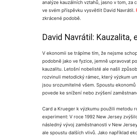
analýze kauzálních vztahů, jasno v tom, za c
ve svém příspěvku vysvětlit David Navrátil.
zkrácené podobě.
David Navrátil: Kauzalita,
V ekonomii se trápíme tím, že nejsme scho
podobně jako ve fyzice, jemně upravovat p
kauzalitu. Letošní nobelisté ale našli způs
rozvinuli metodický rámec, který výzkum umo
jsou srozumitelné všem. Spoustu ekonomů s
povede ke snížení nebo zvýšení zaměstnano
Card a Krueger k výzkumu použili metodu roz
experiment: V roce 1992 New Jersey zvýšilo
následný vývoj zaměstnanosti v New Jersey,
ale spoustu dalších vlivů. Jako například e