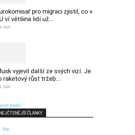
urokomisař pro migraci zjistil, co v
U ví většina lidí už...
 8. 2026
usk vyjevil další ze svých vizí. Je
o raketový růst tržeb...
 8. 2026
číst další
NEJČTENĚJŠÍ ČLÁNKY
Vše