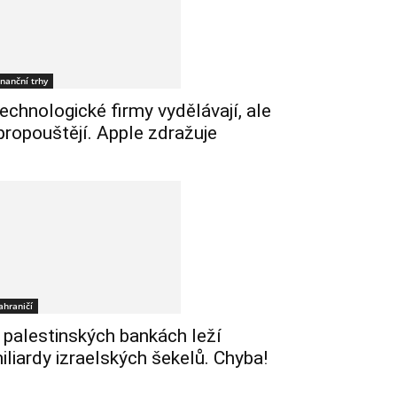
inanční trhy
echnologické firmy vydělávají, ale
 propouštějí. Apple zdražuje
ahraničí
 palestinských bankách leží
iliardy izraelských šekelů. Chyba!