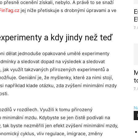
o přesně ocenění získali, nebylo. A právě to se snaží
FinTag.cz
jej níže přetiskuje s drobnými úpravami a ve
E
E
7.
 experimenty a kdy jindy než teď
pni dělat jednoduše opakované umělé experimenty
odmínky a sledovat dopad na výsledek a sledovat
ob, jak využít takzvaných přirozených experimentů a
M
žňuje. Geniální je, že myšlenky, které za nimi stojí,
t
i například klade otázku, zda zvýšení minimální mzdy
7.
sti.
Na
dílů v rozdílech. Využili k tomu přirozený
 minimální mzdu. Kdybyste se jen čistě podívali na
 tak byste nezměřili jen efekt zvýšení minimální mzdy,
konomický cyklus, vliv regulace, imigrace, změny