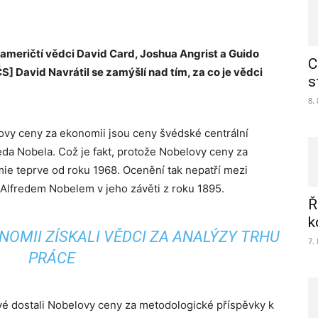
 američtí vědci David Card, Joshua Angrist a Guido
C
S] David Navrátil se
zamýšlí nad tím, za co je vědci
s
8.
ovy ceny za ekonomii jsou ceny švédské centrální
da Nobela. Což je fakt, protože Nobelovy ceny za
ie teprve od roku 1968. Ocenění tak nepatří mezi
lfredem Nobelem v jeho závěti z roku 1895.
Ř
k
OMII ZÍSKALI VĚDCI ZA ANALÝZY TRHU
7.
PRÁCE
é dostali Nobelovy ceny za metodologické příspěvky k