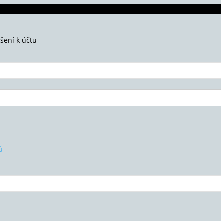
ášení k účtu
ů