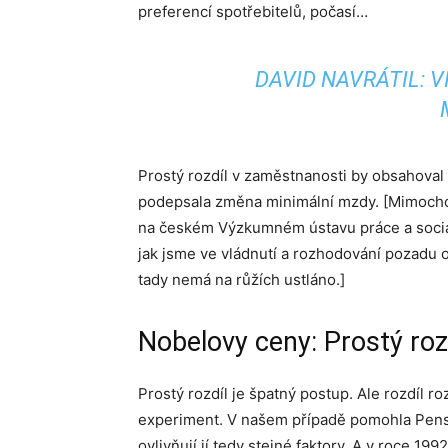
preferencí spotřebitelů, počasí…
DAVID NAVRÁTIL: 
Prostý rozdíl v zaměstnanosti by obsahoval
podepsala změna minimální mzdy. [Mimochod
na českém Výzkumném ústavu práce a sociální
jak jsme ve vládnutí a rozhodování pozadu o
tady nemá na růžích ustláno.]
Nobelovy ceny: Prostý rozd
Prostý rozdíl je špatný postup. Ale rozdíl ro
experiment. V našem případě pomohla Pensy
ovlivňují jí tedy stejné faktory. A v roce 1