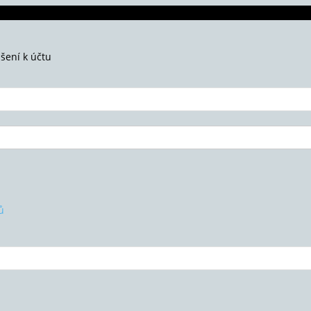
ášení k účtu
ů