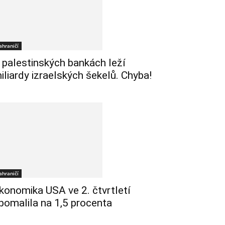
ahraničí
 palestinských bankách leží
iliardy izraelských šekelů. Chyba!
ahraničí
konomika USA ve 2. čtvrtletí
pomalila na 1,5 procenta