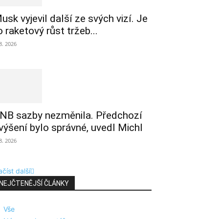
usk vyjevil další ze svých vizí. Je
o raketový růst tržeb...
 8. 2026
NB sazby nezměnila. Předchozí
výšení bylo správné, uvedl Michl
 8. 2026
číst další
NEJČTENĚJŠÍ ČLÁNKY
Vše