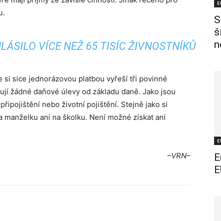
E
u.
S
š
n
HLÁSILO VÍCE NEŽ 65 TISÍC ŽIVNOSTNÍKŮ
 si sice jednorázovou platbou vyřeší tři povinné
ňují žádné daňové úlevy od základu daně. Jako jsou
připojištění nebo životní pojištění. Stejně jako si
a manželku ani na školku. Není možné získat ani
E
–VRN–
E
E