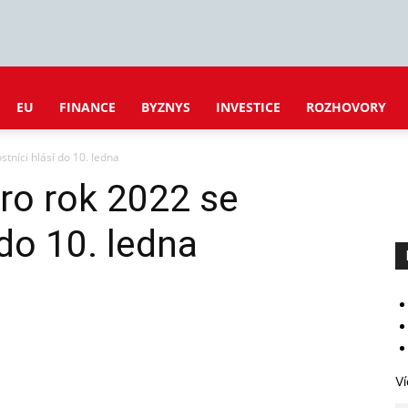
EU
FINANCE
BYZNYS
INVESTICE
ROZHOVORY
stníci hlásí do 10. ledna
pro rok 2022 se
 do 10. ledna
Ví