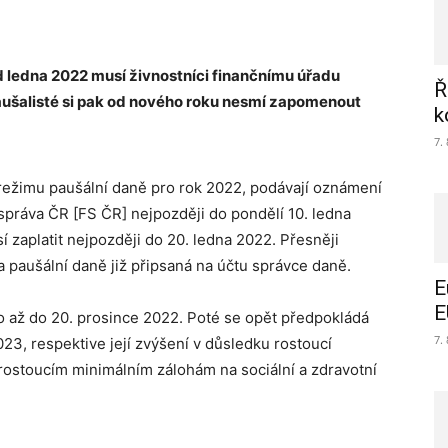
od ledna 2022 musí živnostníci finančnímu úřadu
Ř
 paušalisté si pak od nového roku nesmí zapomenout
k
7.
 režimu paušální daně pro rok 2022, podávají oznámení
práva ČR [FS ČR] nejpozději do pondělí 10. ledna
í zaplatit nejpozději do 20. ledna 2022. Přesněji
a paušální daně již připsaná na účtu správce daně.
E
E
to až do 20. prosince 2022. Poté se opět předpokládá
7.
23, respektive její zvýšení v důsledku rostoucí
ostoucím minimálním zálohám na sociální a zdravotní