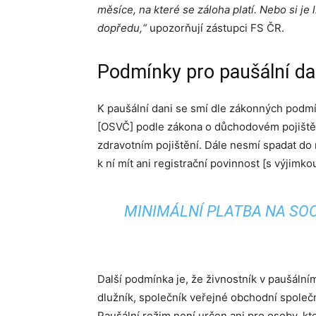
měsíce, na které se záloha platí. Nebo si je
dopředu,“
upozorňují zástupci FS ČR.
Podmínky pro paušální da
K paušální dani se smí dle zákonných podmí
[OSVČ] podle zákona o důchodovém pojištěn
zdravotním pojištění. Dále nesmí spadat do
k ní mít ani registrační povinnost [s výjimko
MINIMÁLNÍ PLATBA NA SOC
Další podmínka je, že živnostník v paušální
dlužník, společník veřejné obchodní spole
Paušální režim není určen ani pro osoby, kte