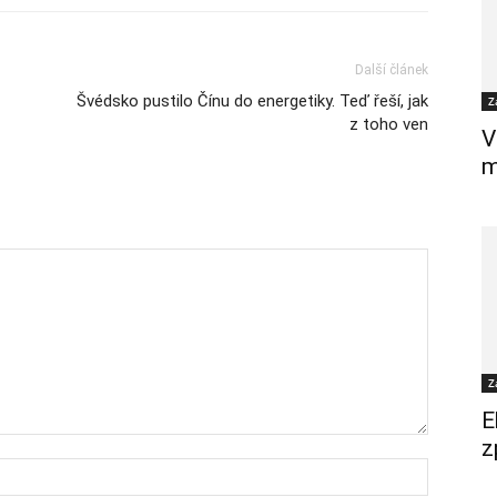
Další článek
Švédsko pustilo Čínu do energetiky. Teď řeší, jak
Z
z toho ven
V
m
Z
E
z