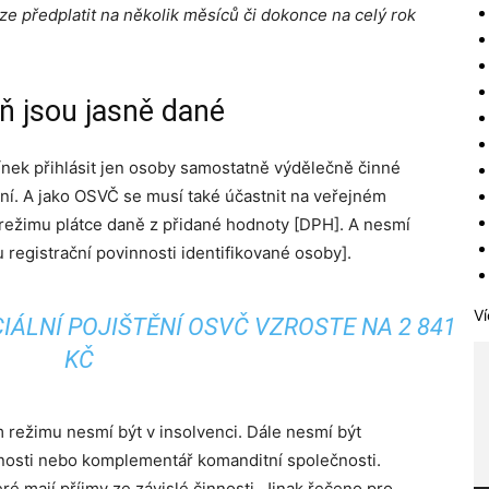
 lze předplatit na několik měsíců či dokonce na celý rok
ň jsou jasně dané
nek přihlásit jen osoby samostatně výdělečně činné
í. A jako OSVČ se musí také účastnit na veřejném
 režimu plátce daně z přidané hodnoty [DPH]. A nesmí
u registrační povinnosti identifikované osoby].
Ví
IÁLNÍ POJIŠTĚNÍ OSVČ VZROSTE NA 2 841
KČ
m režimu nesmí být v insolvenci. Dále nesmí být
čnosti nebo komplementář komanditní společnosti.
ré mají příjmy ze závislé činnosti. Jinak řečeno pro