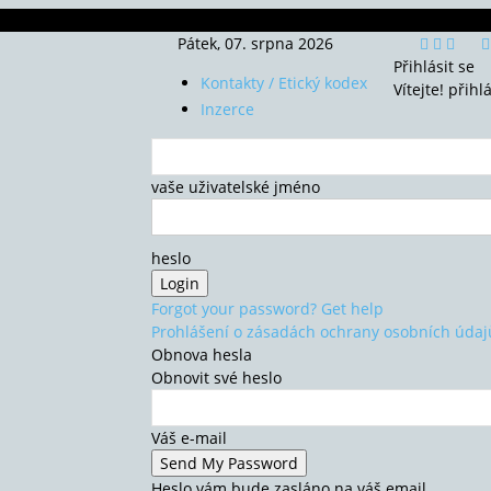
Pátek, 07. srpna 2026
Přihlásit se
Kontakty / Etický kodex
Vítejte! přihl
Inzerce
vaše uživatelské jméno
heslo
Forgot your password? Get help
Prohlášení o zásadách ochrany osobních údaj
Obnova hesla
Obnovit své heslo
Váš e-mail
Heslo vám bude zasláno na váš email