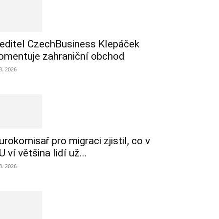
editel CzechBusiness Klepáček
omentuje zahraniční obchod
 8. 2026
urokomisař pro migraci zjistil, co v
U ví většina lidí už...
 8. 2026