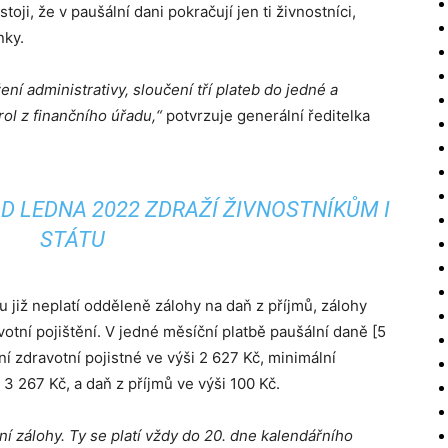
ji, že v paušální dani pokračují jen ti živnostníci,
nky.
ení administrativy, sloučení tří plateb do jedné a
ol z finančního úřadu,“
potvrzuje generální ředitelka
D LEDNA 2022 ZDRAŽÍ ŽIVNOSTNÍKŮM I
STÁTU
u již neplatí odděleně zálohy na daň z příjmů, zálohy
otní pojištění. V jedné měsíční platbě paušální daně [5
í zdravotní pojistné ve výši 2 627 Kč, minimální
i 3 267 Kč, a daň z příjmů ve výši 100 Kč.
lní zálohy. Ty se platí vždy do 20. dne kalendářního