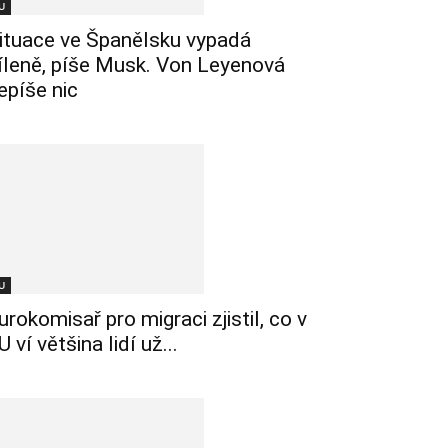
U
ituace ve Španělsku vypadá
íleně, píše Musk. Von Leyenová
epíše nic
U
urokomisař pro migraci zjistil, co v
U ví většina lidí už...