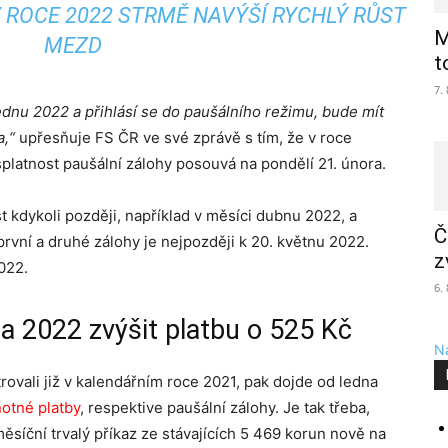
 ROCE 2022 STRMĚ NAVÝŠÍ RYCHLÝ RŮST
M
MEZD
t
7.
lednu 2022 a přihlásí se do paušálního režimu, bude mít
a,“
upřesňuje FS ČR ve své zprávě s tím, že v roce
splatnost paušální zálohy posouvá na pondělí 21. února.
 kdykoli později, například v měsíci dubnu 2022, a
Č
první a druhé zálohy je nejpozději k 20. květnu 2022.
z
022.
6.
na 2022 zvýšit platbu o 525 Kč
Na
trovali již v kalendářním roce 2021, pak dojde od ledna
otné platby
, respektive paušální zálohy. Je tak třeba,
měsíční trvalý příkaz ze stávajících 5 469 korun nově na