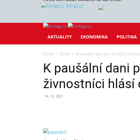
fintag.cz
AKTUALITY
EKONOMIKA
POLITIKA
Domů
Daně
K paušální dani pro rok 2022 se živno
K paušální dani 
živnostníci hlásí
14. 12. 2021
Sdílet