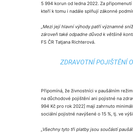
5 994 korun od ledna 2022. Za připomenutí sto
kteří k tomu i nadále splňují zákonné podmí
„Mezi její hlavní výhody patří významné sníž
zároveň také odpadne důvod k většině kontr
FS ČR Tatjana Richterová.
ZDRAVOTNÍ POJIŠTĚNÍ O
Připomíná, že živnostníci v paušálním režim
na důchodové pojištění ani pojistné na zdrav
994 Kč pro rok 2022] mají zahrnuto minimáln
sociální pojistné navýšené o 15 %, tj. ve výš
„Všechny tyto tři platby jsou součástí paušá