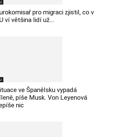
U
urokomisař pro migraci zjistil, co v
U ví většina lidí už...
U
ituace ve Španělsku vypadá
íleně, píše Musk. Von Leyenová
epíše nic