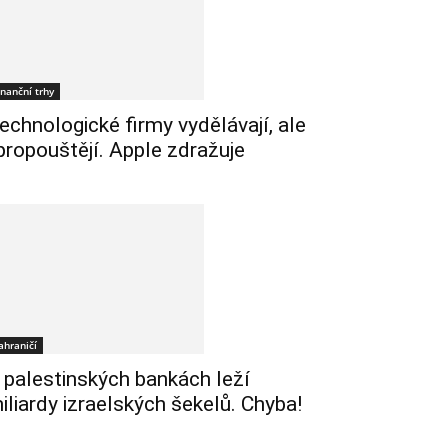
inanční trhy
echnologické firmy vydělávají, ale
 propouštějí. Apple zdražuje
ahraničí
 palestinských bankách leží
iliardy izraelských šekelů. Chyba!