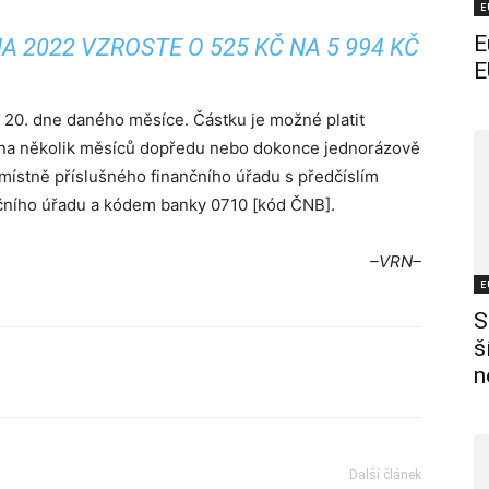
E
E
 2022 VZROSTE O 525 KČ NA 5 994 KČ
E
o 20. dne daného měsíce. Částku je možné platit
tit na několik měsíců dopředu nebo dokonce jednorázově
t místně příslušného finančního úřadu s předčíslím
nčního úřadu a kódem banky 0710 [kód ČNB].
–VRN–
E
S
š
n
Další článek