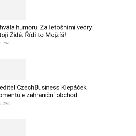
hvála humoru: Za letošními vedry
tojí Židé. Řídí to Mojžíš!
 8. 2026
editel CzechBusiness Klepáček
omentuje zahraniční obchod
 8. 2026