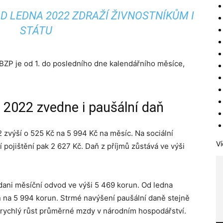
D LEDNA 2022 ZDRAŽÍ ŽIVNOSTNÍKŮM I
STÁTU
BZP je od 1. do posledního dne kalendářního měsíce,
a 2022 zvedne i paušální daň
zvýší o 525 Kč na 5 994 Kč na měsíc. Na sociální
Ví
í pojištění pak 2 627 Kč. Daň z příjmů zůstává ve výši
í dani měsíční odvod ve výši 5 469 korun. Od ledna
n na 5 994 korun. Strmé navýšení paušální daně stejně
 rychlý růst průměrné mzdy v národním hospodářství.