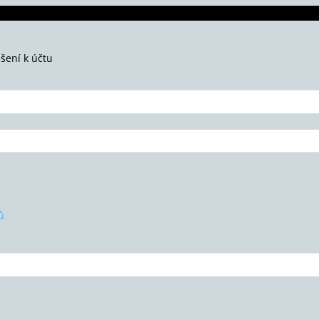
ášení k účtu
ů