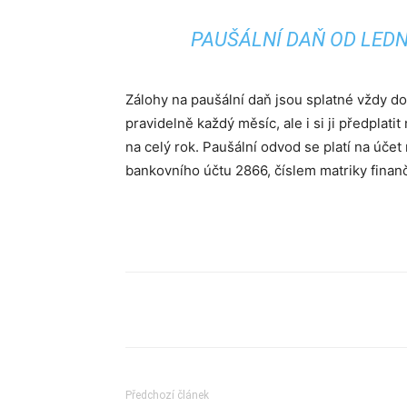
PAUŠÁLNÍ DAŇ OD LEDNA
Zálohy na paušální daň jsou splatné vždy d
pravidelně každý měsíc, ale i si ji předpla
na celý rok. Paušální odvod se platí na úče
bankovního účtu 2866, číslem matriky fina
Sdílet
Předchozí článek