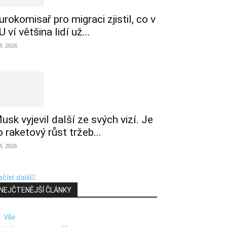
urokomisař pro migraci zjistil, co v
U ví většina lidí už...
 8. 2026
usk vyjevil další ze svých vizí. Je
o raketový růst tržeb...
 8. 2026
číst další
NEJČTENĚJŠÍ ČLÁNKY
Vše