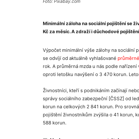
Foto: Pixabay.com
Minimální záloha na sociální pojištění se 
Kč za měsíc. A zdraží i důchodové pojištěn
Výpočet minimální výše zálohy na sociální 
se odvíjí od aktuálně vyhlašované
průměrné
rok. A průměrná mzda u nás podle nařízení 
oproti letošku navýšení o 3 470 korun. Let
Živnostníci, kteří s podnikáním začínají neb
správy sociálního zabezpeční [ČSSZ] od ledn
korun na celkových 2 841 korun. Pro srovnán
pojištění živnostníkům zvýšila o 41 korun,
588 korun.