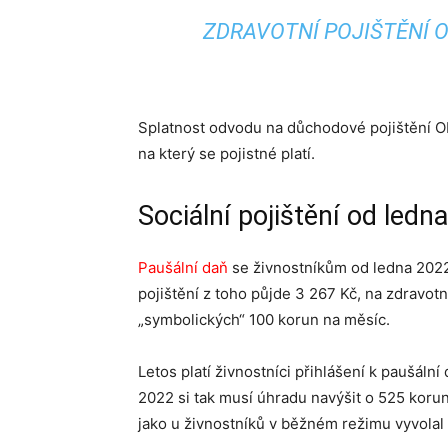
ZDRAVOTNÍ POJIŠTĚNÍ O
Splatnost odvodu na důchodové pojištění O
na který se pojistné platí.
Sociální pojištění od ledn
Paušální daň
se živnostníkům od ledna 2022 
pojištění z toho půjde 3 267 Kč, na zdravotn
„symbolických“ 100 korun na měsíc.
Letos platí živnostníci přihlášení k paušáln
2022 si tak musí úhradu navýšit o 525 koru
jako u živnostníků v běžném režimu vyvolal