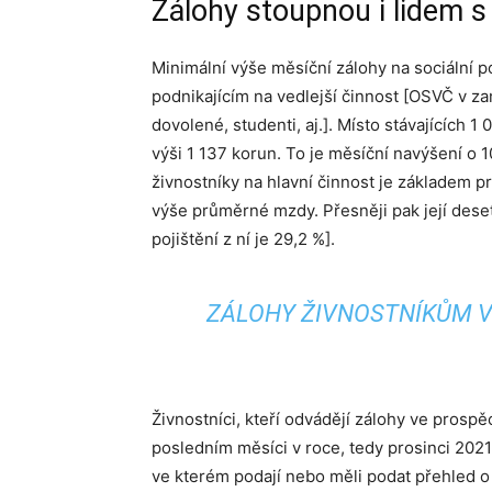
Zálohy stoupnou i lidem s 
Minimální výše měsíční zálohy na sociální po
podnikajícím na vedlejší činnost [OSVČ v 
dovolené, studenti, aj.]. Místo stávajících
výši 1 137 korun. To je měsíční navýšení o 
živnostníky na hlavní činnost je základem pr
výše průměrné mzdy. Přesněji pak její deset
pojištění z ní je 29,2 %].
ZÁLOHY ŽIVNOSTNÍKŮM V
Živnostníci, kteří odvádějí zálohy ve prosp
posledním měsíci v roce, tedy prosinci 2021
ve kterém podají nebo měli podat přehled o 