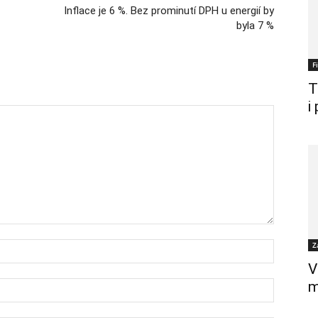
Inflace je 6 %. Bez prominutí DPH u energií by
byla 7 %
F
T
i
Z
V
m