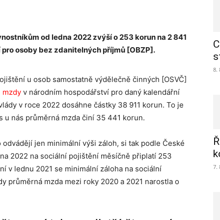
živnostníkům od ledna 2022 zvýší o 253 korun na 2 841
C
í pro osoby bez zdanitelných příjmů [OBZP].
s
8.
pojištění u osob samostatně výdělečně činných [OSVČ]
 mzdy
v národním hospodářství pro daný kalendářní
vlády v roce 2022 dosáhne částky 38 911 korun. To je
os u nás průměrná mzda činí 35 441 korun.
Ř
o odvádějí jen minimální výši záloh, si tak podle České
k
a 2022 na sociální pojištění měsíčně připlatí 253
7.
í v lednu 2021 se minimální záloha na sociální
 kdy průměrná mzda mezi roky 2020 a 2021 narostla o