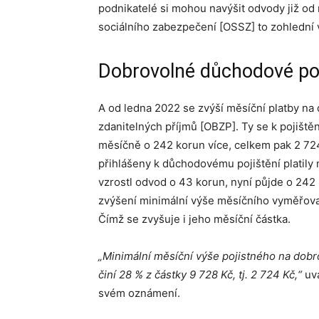
podnikatelé si mohou navýšit odvody již od
sociálního zabezpečení [OSSZ] to zohlední 
Dobrovolné důchodové po
A od ledna 2022 se zvýší měsíční platby n
zdanitelných příjmů [OBZP]. Ty se k pojištěn
měsíčně o 242 korun více, celkem pak 2 72
přihlášeny k důchodovému pojištění platily
vzrostl odvod o 43 korun, nyní půjde o 242 
zvýšení minimální výše měsíčního vyměřova
Čímž se zvyšuje i jeho měsíční částka.
„Minimální měsíční výše pojistného na dob
činí 28 % z částky 9 728 Kč, tj. 2 724 Kč,“
uvá
svém oznámení.