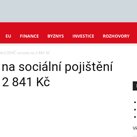
EU
FINANCE
BYZNYS
INVESTICE
ROZHOVORY
štění OSVČ vzroste na 2 841 Kč
na sociální pojištění
 2 841 Kč
Ví