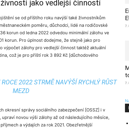
živností jako vedlejší činností
E
E
jištění se od příštího roku navýší také živnostníkům
zaměstnaneckém poměru, důchodci, lidé na rodičovské
7.
 1 036 korun od ledna 2022 odvedou minimální zálohu ve
101 korun. Pro úplnost dodejme, že stejně jako pro
o výpočet zálohy pro vedlejší činnost taktéž aktuální
ina, což je pro příští rok 3 892 Kč [důchodového
M
t
 ROCE 2022 STRMĚ NAVÝŠÍ RYCHLÝ RŮST
7.
MEZD
Na
ěch okresní správy sociálního zabezpečení [OSSZ] i v
, upraví novou výši zálohy až od následujícího měsíce,
příjmech a výdajích za rok 2021. Obezřetnější