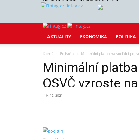
fintag.cz
AKTUALITY
EKONOMIKA
POLITIKA
Domů
Pojištění
Minimální platba na sociální poji
Minimální platba 
OSVČ vzroste na
10. 12. 2021
Sdílet