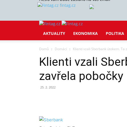
fintag.cz
AKTUALITY
EKONOMIKA
POLITIKA
Domů
Domácí
Klienti vzali Sberbank útokem. Ta
Klienti vzali Sb
zavřela pobočky
25. 2. 2022
Sdílet