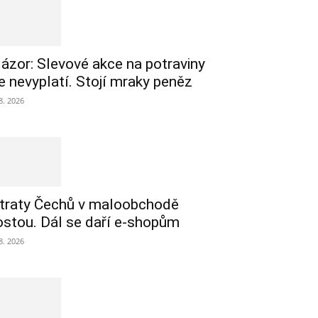
ázor: Slevové akce na potraviny
e nevyplatí. Stojí mraky peněz
 8. 2026
traty Čechů v maloobchodě
ostou. Dál se daří e-shopům
 8. 2026