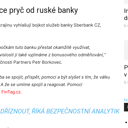
uce pryč od ruské banky
I
d
krajinu vyhlašují bojkot služeb banky Sberbank CZ,
5.
čkám tuto banku přestat okamžitě využívat,
vislosti ji také vyjímáme z bonusového odměňování,“
čnosti Partners Petr Borkovec.
P
v
ba se spojit, přispět, pomoci a být slyšet s tím, že válku
5.
 A že se umíme spojit a reagovat. Pomoci
o
FinTag.cz
.
Na
DŘÍZNOUT, ŘÍKÁ BEZPEČNOSTNÍ ANALYTIK