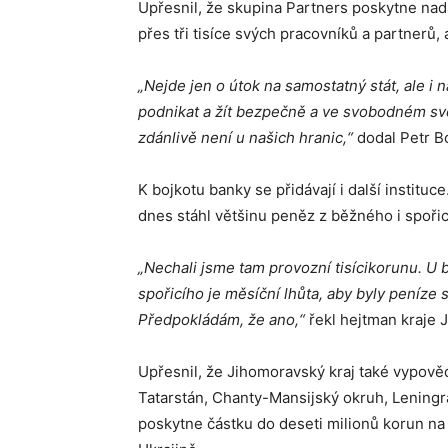
Upřesnil, že skupina Partners poskytne nada
přes tři tisíce svých pracovníků a partnerů, a
„Nejde jen o útok na samostatný stát, ale i
podnikat a žít bezpečně a ve svobodném svě
zdánlivě není u našich hranic,“
dodal Petr B
K bojkotu banky se přidávají i další instituc
dnes stáhl většinu peněz z běžného i spoři
„Nechali jsme tam provozní tisícikorunu. U
spořicího je měsíční lhůta, aby byly peníze
Předpokládám, že ano,“
řekl hejtman kraje 
Upřesnil, že Jihomoravský kraj také vypově
Tatarstán, Chanty-Mansijský okruh, Leningr
poskytne částku do deseti milionů korun na