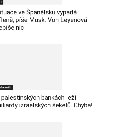
U
ituace ve Španělsku vypadá
íleně, píše Musk. Von Leyenová
epíše nic
ahraničí
 palestinských bankách leží
iliardy izraelských šekelů. Chyba!