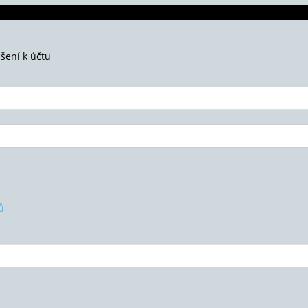
ášení k účtu
ů