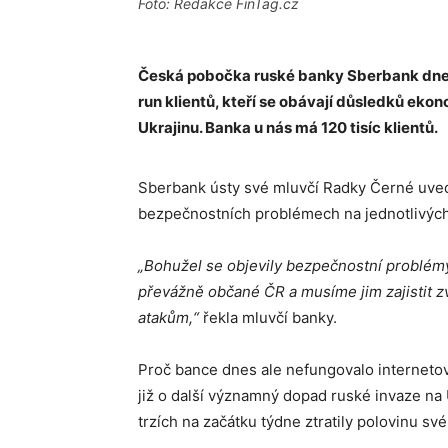
Foto: Redakce FinTag.cz
Česká pobočka ruské banky Sberbank dnes 
run klientů, kteří se obávají důsledků eko
Ukrajinu. Banka u nás má 120 tisíc klientů.
Sberbank ústy své mluvčí Radky Černé uved
bezpečnostních problémech na jednotlivýc
„Bohužel se objevily bezpečnostní problém
převážně občané ČR a musíme jim zajistit z
atakům,“
řekla mluvčí banky.
Proč bance dnes ale nefungovalo internetové
již o další významný dopad ruské invaze na 
trzích na začátku týdne ztratily polovinu sv