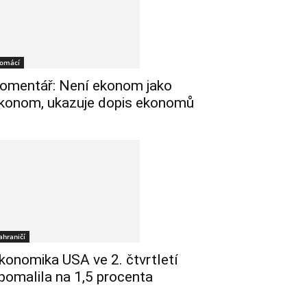
omácí
omentář: Není ekonom jako
konom, ukazuje dopis ekonomů
ahraničí
konomika USA ve 2. čtvrtletí
pomalila na 1,5 procenta