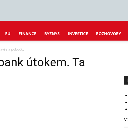
EU
FINANCE
BYZNYS
INVESTICE
ROZHOVORY
 zavřela pobočky
erbank útokem. Ta
Ví