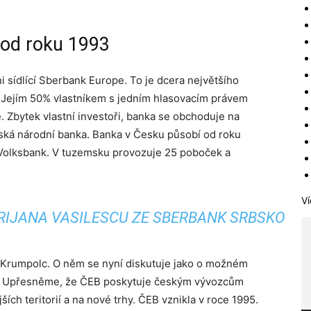
 od roku 1993
 sídlící Sberbank Europe. To je dcera největšího
Jejím 50% vlastníkem s jedním hlasovacím právem
. Zbytek vlastní investoři, banka se obchoduje na
ská národní banka. Banka v Česku působí od roku
Volksbank. V tuzemsku provozuje 25 poboček a
Ví
RIJANA VASILESCU ZE SBERBANK SRBSKO
 Krumpolc. O něm se nyní diskutuje jako o možném
]. Upřesněme, že ČEB poskytuje českým vývozcům
ích teritorií a na nové trhy. ČEB vznikla v roce 1995.