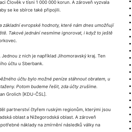
ci Člověk v tísni 1 000 000 korun. A zároveň vyzvala
by se ke sbírce také připojili.
 na základní evropské hodnoty, které nám dnes umožňují
tě. Takové jednání nesmíme ignorovat, i když to ještě
orkovec.
e. Jednou z nich je například Jihomoravský kraj. Ten
cího účtu u Sberbank.
 běžného účtu bylo možné peníze stáhnout obratem, u
 staženy. Potom budeme řešit, zda účty zrušíme.
Jan Grolich [KDU-ČSL].
děl partnerství čtyřem ruským regionům, kterými jsou
adská oblast a Nižegorodská oblast. A zároveň
 potřebné náklady na zmírnění následků války na