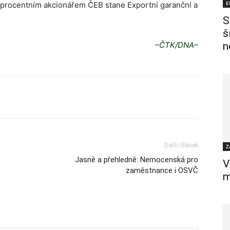
E
toprocentním akcionářem ČEB stane Exportní garanční a
S
š
–ČTK/DNA–
n
Další článek
Z
Jasně a přehledně: Nemocenská pro
V
zaměstnance i OSVČ
m