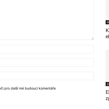
D
K
e
Z
žeči pro další mé budoucí komentáře
E
z