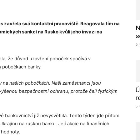
zavřela svá kontaktní pracoviště. Reagovala tím na
N
nomických sankcí na Rusko kvůli jeho invazi na
s
6.
la, že důvod uzavření poboček spočívá v
h pobočkách banky.
y na našich pobočkách. Naši zaměstnanci jsou
Ú
výšenou bezpečnostní ochranu, protože čelí fyzickým
r
5.
 bankovnictví již nevysvětlila. Tento týden jde přitom
Ukrajinu na ruskou banku. Její akcie na finančních
é hodnoty.