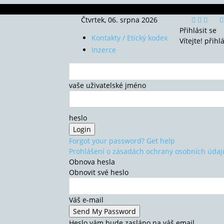
Čtvrtek, 06. srpna 2026
Přihlásit se
Kontakty / Etický kodex
Vítejte! přihl
Inzerce
vaše uživatelské jméno
heslo
Forgot your password? Get help
Prohlášení o zásadách ochrany osobních údaj
Obnova hesla
Obnovit své heslo
Váš e-mail
Heslo vám bude zasláno na váš email