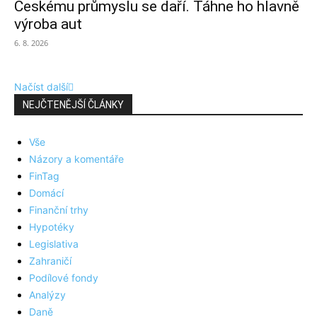
Českému průmyslu se daří. Táhne ho hlavně
výroba aut
6. 8. 2026
Načíst další
NEJČTENĚJŠÍ ČLÁNKY
Vše
Názory a komentáře
FinTag
Domácí
Finanční trhy
Hypotéky
Legislativa
Zahraničí
Podílové fondy
Analýzy
Daně