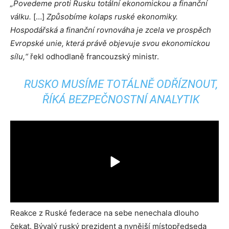
„Povedeme proti Rusku totální ekonomickou a finanční
válku.
[…]
Způsobíme kolaps ruské ekonomiky.
Hospodářská a finanční rovnováha je zcela ve prospěch
Evropské unie, která právě objevuje svou ekonomickou
sílu,“
řekl odhodlaně francouzský ministr.
RUSKO MUSÍME TOTÁLNĚ ODŘÍZNOUT,
ŘÍKÁ BEZPEČNOSTNÍ ANALYTIK
Reakce z Ruské federace na sebe nenechala dlouho
čekat. Bývalý ruský prezident a nynější místopředseda