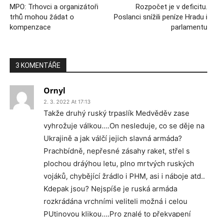
MPO: Trhovci a organizátoři
Rozpočet je v deficitu.
trhů mohou žádat o
Poslanci snížili peníze Hradu i
kompenzace
parlamentu
3 KOMENTÁŘE
Ornyl
2. 3. 2022 At 17:13
Takže druhý ruský trpaslík Medvěděv zase
vyhrožuje válkou….On nesleduje, co se děje na
Ukrajině a jak válčí jejich slavná armáda?
Prachbídně, nepřesné zásahy raket, střel s
plochou dráýhou letu, plno mrtvých ruských
vojáků, chybějící žrádlo i PHM, asi i náboje atd..
Kdepak jsou? Nejspíše je ruská armáda
rozkrádána vrchními veliteli možná i celou
PUtinovou klikou….Pro znalé to překvapení