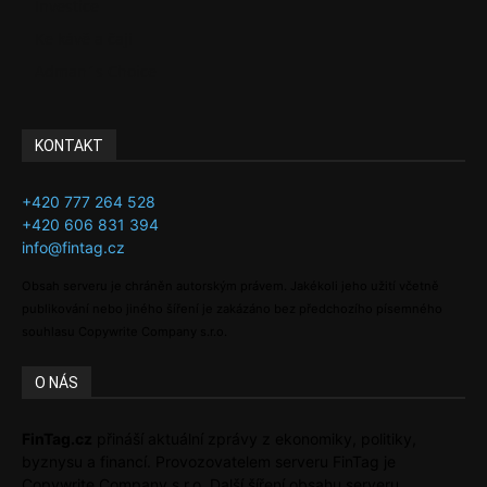
Investice
Ke kávě a čaji
Adman´s Choice
KONTAKT
+420 777 264 528
+420 606 831 394
info@fintag.cz
Obsah serveru je chráněn autorským právem. Jakékoli jeho užití včetně
publikování nebo jiného šíření je zakázáno bez předchozího písemného
souhlasu Copywrite Company s.r.o.
O NÁS
FinTag.cz
přináší aktuální zprávy z ekonomiky, politiky,
byznysu a financí. Provozovatelem serveru FinTag je
Copywrite Company s.r.o. Další šíření obsahu serveru