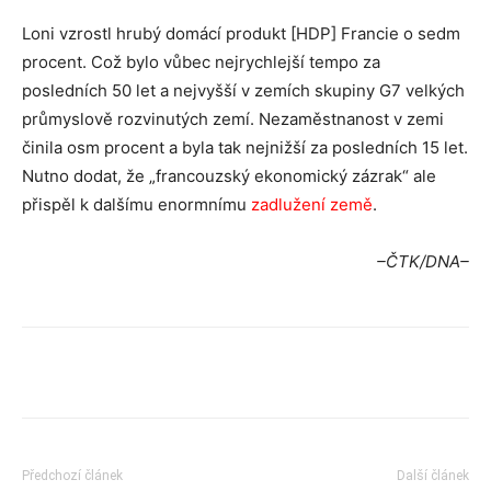
Loni vzrostl hrubý domácí produkt [HDP] Francie o sedm
procent. Což bylo vůbec nejrychlejší tempo za
posledních 50 let a nejvyšší v zemích skupiny G7 velkých
průmyslově rozvinutých zemí. Nezaměstnanost v zemi
činila osm procent a byla tak nejnižší za posledních 15 let.
Nutno dodat, že „francouzský ekonomický zázrak“ ale
přispěl k dalšímu enormnímu
zadlužení země
.
–ČTK/DNA–
Předchozí článek
Další článek