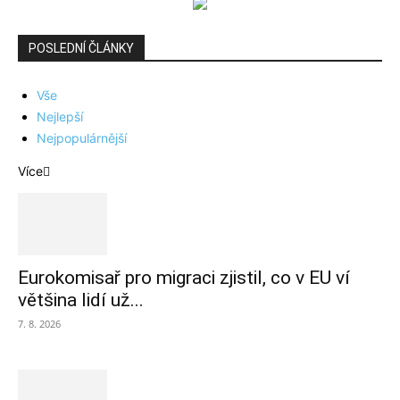
POSLEDNÍ ČLÁNKY
Vše
Nejlepší
Nejpopulárnější
Více
Eurokomisař pro migraci zjistil, co v EU ví
většina lidí už...
7. 8. 2026