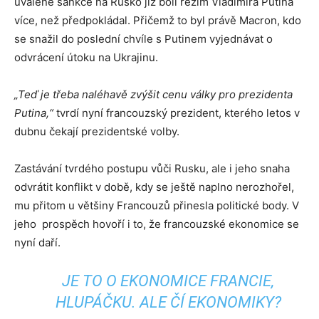
uvalené sankce na Rusko již bolí režim Vladimira Putina
více, než předpokládal. Přičemž to byl právě Macron, kdo
se snažil do poslední chvíle s Putinem vyjednávat o
odvrácení útoku na Ukrajinu.
„Teď je třeba naléhavě zvýšit cenu války pro prezidenta
Putina,“
tvrdí nyní francouzský prezident, kterého letos v
dubnu čekají prezidentské volby.
Zastávání tvrdého postupu vůči Rusku, ale i jeho snaha
odvrátit konflikt v době, kdy se ještě naplno nerozhořel,
mu přitom u většiny Francouzů přinesla politické body. V
jeho prospěch hovoří i to, že francouzské ekonomice se
nyní daří.
JE TO O EKONOMICE FRANCIE,
HLUPÁČKU. ALE ČÍ EKONOMIKY?