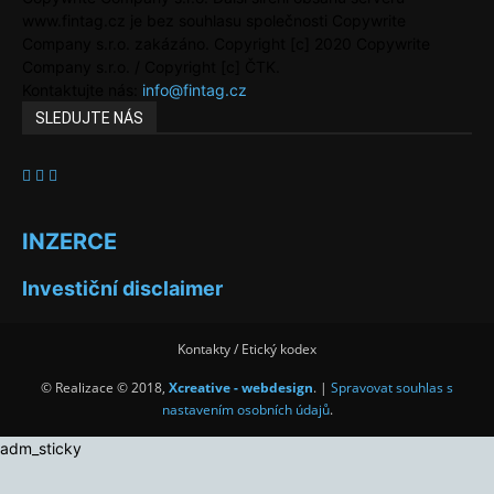
www.fintag.cz je bez souhlasu společnosti Copywrite
Company s.r.o. zakázáno. Copyright [c] 2020 Copywrite
Company s.r.o. / Copyright [c] ČTK.
Kontaktujte nás:
info@fintag.cz
SLEDUJTE NÁS
INZERCE
Investiční disclaimer
Kontakty / Etický kodex
© Realizace © 2018,
Xcreative - webdesign
. |
Spravovat souhlas s
nastavením osobních údajů
.
adm_sticky