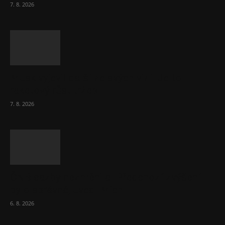
7. 8. 2026
Musk vyjevil další ze svých vizí. Je to
raketový růst tržeb...
7. 8. 2026
ČNB sazby nezměnila. Předchozí zvýšení
bylo správné, uvedl Michl
6. 8. 2026