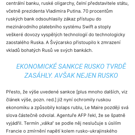
centrální banku, ruské oligarchy, čelní představitele státu,
včetně prezidenta Vladimira Putina. 70 procentům
ruských bank odsouhlasily zákaz přístupu do
mezinárodního platebního systému Swift a stoply
veškeré dovozy vyspělých technologií do technologicky
zaostalého Ruska. A Švýcarsko přistoupilo k zmrazení
vkladů bohatých Rusů ve svých bankách.
EKONOMICKÉ SANKCE RUSKO TVRDĚ
ZASÁHLY. AVŠAK NEJEN RUSKO
Přesto, že výše uvedené sankce [plus mnoho dalších, viz
článek výše, pozn. red.] již nyní ochromily ruskou
ekonomiku a způsobily kolaps rublu, Le Maire později svá
slova částečně odvolal. Agentuře AFP řekl, že se špatně
vyjádřil. Termín „válka“ se podle něj neslučuje s úsilím
Francie o zmírnění napětí kolem rusko-ukrajinského