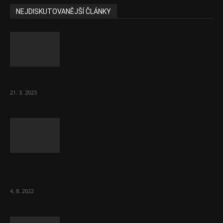
NEJDISKUTOVANĚJŠÍ ČLÁNKY
Komentář: Hanba Vám, prezidente Pavle…
21. 3. 2023
Za místenkové peklo ve vlacích mohou
cestující, tvrdí ČD
4. 8. 2022