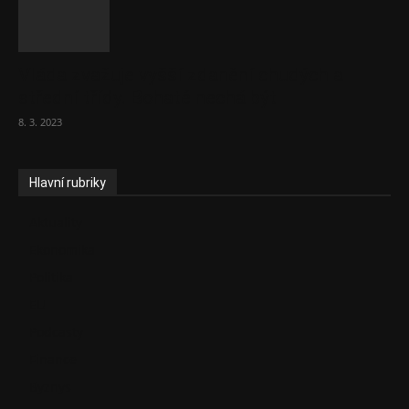
Vláda zvažuje vyšší zdanění chudých a
střední třídy. Bohaté nechá být
8. 3. 2023
Hlavní rubriky
Aktuality
Ekonomika
Politika
EU
Podcasty
Finance
Byznys