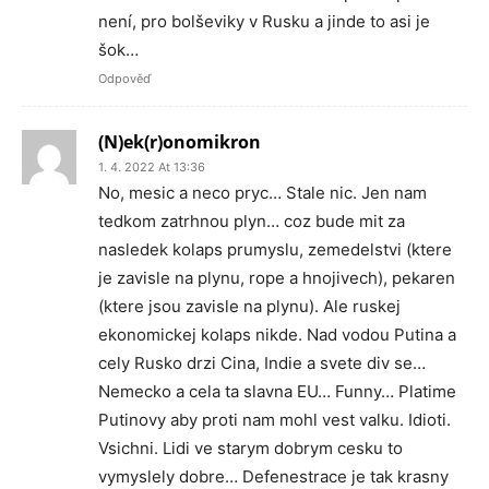
není, pro bolševiky v Rusku a jinde to asi je
šok…
Odpověď
(N)ek(r)onomikron
1. 4. 2022 At 13:36
No, mesic a neco pryc… Stale nic. Jen nam
tedkom zatrhnou plyn… coz bude mit za
nasledek kolaps prumyslu, zemedelstvi (ktere
je zavisle na plynu, rope a hnojivech), pekaren
(ktere jsou zavisle na plynu). Ale ruskej
ekonomickej kolaps nikde. Nad vodou Putina a
cely Rusko drzi Cina, Indie a svete div se…
Nemecko a cela ta slavna EU… Funny… Platime
Putinovy aby proti nam mohl vest valku. Idioti.
Vsichni. Lidi ve starym dobrym cesku to
vymyslely dobre… Defenestrace je tak krasny