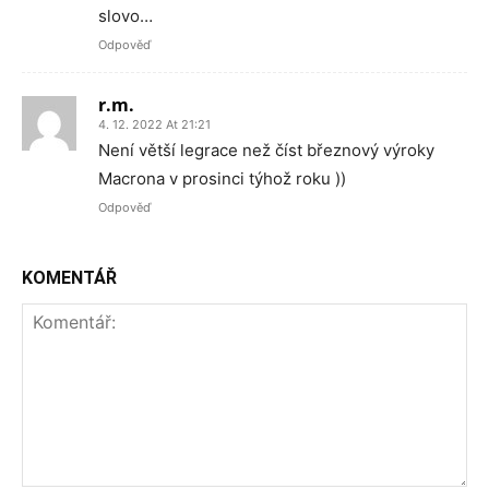
slovo…
Odpověď
r.m.
4. 12. 2022 At 21:21
Není větší legrace než číst březnový výroky
Macrona v prosinci týhož roku ))
Odpověď
KOMENTÁŘ