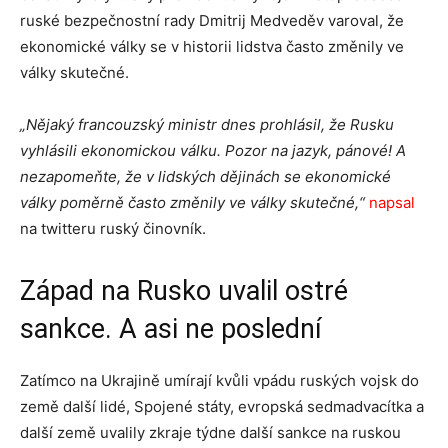
ruské bezpečnostní rady Dmitrij Medveděv varoval, že
ekonomické války se v historii lidstva často změnily ve
války skutečné.
„Nějaký francouzský ministr dnes prohlásil, že Rusku
vyhlásili ekonomickou válku. Pozor na jazyk, pánové! A
nezapomeňte, že v lidských dějinách se ekonomické
války poměrně často změnily ve války skutečné,“
napsal
na twitteru ruský činovník.
Západ na Rusko uvalil ostré
sankce. A asi ne poslední
Zatímco na Ukrajině umírají kvůli vpádu ruských vojsk do
země další lidé, Spojené státy, evropská sedmadvacítka a
další země uvalily zkraje týdne další sankce na ruskou