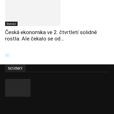
Domácí
Česká ekonomika ve 2. čtvrtletí solidně
rostla. Ale čekalo se od...
NOVINKY
Eurokomisař pro migraci zjistil, co v EU ví
většina lidí už...