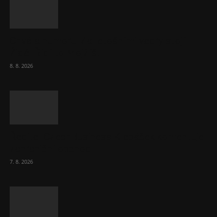
Chvála humoru: Za letošními vedry stojí
Židé. Řídí to Mojžíš!
8. 8. 2026
Ředitel CzechBusiness Klepáček komentuje
zahraniční obchod
7. 8. 2026