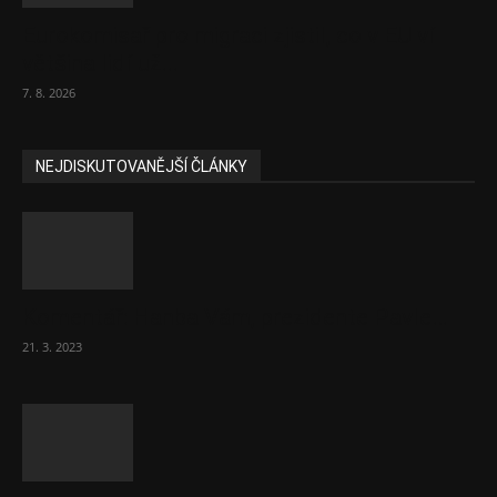
Eurokomisař pro migraci zjistil, co v EU ví
většina lidí už...
7. 8. 2026
NEJDISKUTOVANĚJŠÍ ČLÁNKY
Komentář: Hanba Vám, prezidente Pavle…
21. 3. 2023