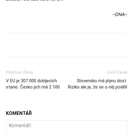
–DNA–
Předchozí článek
Další článek
V EU je 307 000 dobíjecích
Slovensko má plynu dost.
stanic. Česko jich má 2 100
Riziko ale je, že se o něj podělí
KOMENTÁŘ