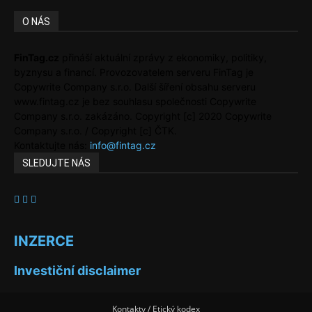
O NÁS
FinTag.cz
přináší aktuální zprávy z ekonomiky, politiky,
byznysu a financí. Provozovatelem serveru FinTag je
Copywrite Company s.r.o. Další šíření obsahu serveru
www.fintag.cz je bez souhlasu společnosti Copywrite
Company s.r.o. zakázáno. Copyright [c] 2020 Copywrite
Company s.r.o. / Copyright [c] ČTK.
Kontaktujte nás:
info@fintag.cz
SLEDUJTE NÁS
INZERCE
Investiční disclaimer
Kontakty / Etický kodex