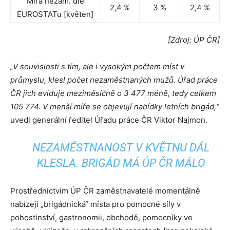
Míra nezam. dle
2,4 %
3 %
2,4 %
EUROSTATu [květen]
[Zdroj: ÚP ČR]
„V souvislosti s tím, ale i vysokým počtem míst v
průmyslu, klesl počet nezaměstnaných mužů.
Úřad práce
ČR jich eviduje meziměsíčně o 3 477 méně, tedy celkem
105 774.
V menší míře se objevují nabídky letních brigád,“
uvedl generální ředitel Úřadu práce ČR Viktor Najmon.
NEZAMĚSTNANOST V KVĚTNU DÁL
KLESLA. BRIGÁD MÁ ÚP ČR MÁLO
Prostřednictvím ÚP ČR zaměstnavatelé momentálně
nabízejí „brigádnická“ místa pro pomocné síly v
pohostinství, gastronomii, obchodě, pomocníky ve