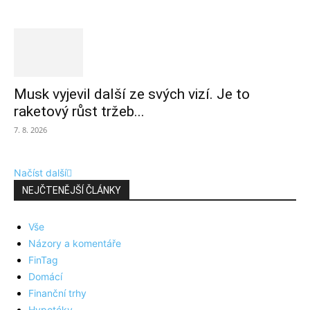
Musk vyjevil další ze svých vizí. Je to
raketový růst tržeb...
7. 8. 2026
Načíst další
NEJČTENĚJŠÍ ČLÁNKY
Vše
Názory a komentáře
FinTag
Domácí
Finanční trhy
Hypotéky