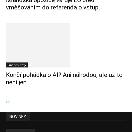
Islandská opozice varuje EU před
vměšováním do referenda o vstupu
Finanční trhy
Končí pohádka o AI? Ani náhodou, ale už to
není jen...
NOVINKY