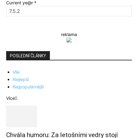
Current ye@r
*
reklama
POSLEDNÍ ČLÁNKY
Vše
Nejlepší
Nejpopulárnější
Více
Chvála humoru: Za letošními vedry stojí