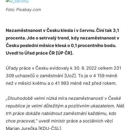
Foto: Pixabay.com
Nezaměstnanost v Česku klesla i v červnu. Činí tak 3,1
procenta. Jde o setrvalý trend, kdy nezaměstnanost v
Česku poslední měsíce klesá o 0,1 procentního bodu.
Uvedl to Úřad práce ČR [ÚP ČR].
Úřady práce v Česku evidovaly k 30. 6. 2022 celkem 231
309 uchazečů o zaměstnání [UoZ]. To je o 4 159 méně
než v měsíci květnu a o 41 993 méně než před rokem.
„Dlouhodobě velmi nízká míra nezaměstnanosti v České
republice je velmi důležitým a pozitivním ukazatelem. Náš
trh práce dokáže nabídnout zaměstnání každému, kdo
chce pracovat,“
uvedl ministr práce a sociálních věcí
Marian Jurečka [KDU-ČSL].