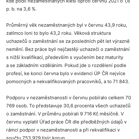
kde podíl nezaměstnaných klesl oproti červnu 2021 o 1,6
p. b. na 3,6 %.
Průměrný věk nezaměstnaných byl v červnu 43,9 roku,
zatímco loni to bylo 43,2 roku. Věková struktura
uchazečů o zaměstnání se za posledních pět let výrazně
nemění. Bez práce byli nejčastěji uchazeči o zaměstnání
s nižší kvalifikací, především s vyučením bez maturity
a se základním vzděláním. Pokud jde o rozdělení podle
profesí, ke konci června bylo v evidenci ÚP ČR nejvíce
pomocných a nekvalifikovaných pracovníků, a to 71 843.
Podporu v nezaměstnanosti v červnu pobíralo celkem 70
769 osob. To představuje 30,6 procenta všech uchazečů
o zaměstnání. V průměru pobírali 9 716 Kč měsíčně. V
červnu vyplatil Úřad práce ČR dle předběžných údajů v
rámci podpor v nezaměstnanosti a při rekvalifikaci v
součtu 753 929 tisíc korun.