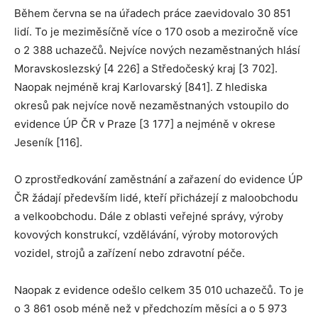
Během června se na úřadech práce zaevidovalo 30 851
lidí. To je meziměsíčně více o 170 osob a meziročně více
o 2 388 uchazečů. Nejvíce nových nezaměstnaných hlásí
Moravskoslezský [4 226] a Středočeský kraj [3 702].
Naopak nejméně kraj Karlovarský [841]. Z hlediska
okresů pak nejvíce nově nezaměstnaných vstoupilo do
evidence ÚP ČR v Praze [3 177] a nejméně v okrese
Jeseník [116].
O zprostředkování zaměstnání a zařazení do evidence ÚP
ČR žádají především lidé, kteří přicházejí z maloobchodu
a velkoobchodu. Dále z oblasti veřejné správy, výroby
kovových konstrukcí, vzdělávání, výroby motorových
vozidel, strojů a zařízení nebo zdravotní péče.
Naopak z evidence odešlo celkem 35 010 uchazečů. To je
o 3 861 osob méně než v předchozím měsíci a o 5 973