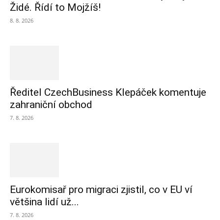
Židé. Řídí to Mojžíš!
8. 8. 2026
Ředitel CzechBusiness Klepáček komentuje
zahraniční obchod
7. 8. 2026
Eurokomisař pro migraci zjistil, co v EU ví
většina lidí už...
7. 8. 2026