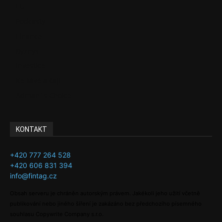
EU
Podcasty
Finance
Byznys
Investice
Ke kávě a čaji
Adman´s Choice
KONTAKT
+420 777 264 528
+420 606 831 394
info@fintag.cz
Obsah serveru je chráněn autorským právem. Jakékoli jeho užití včetně
publikování nebo jiného šíření je zakázáno bez předchozího písemného
souhlasu Copywrite Company s.r.o.