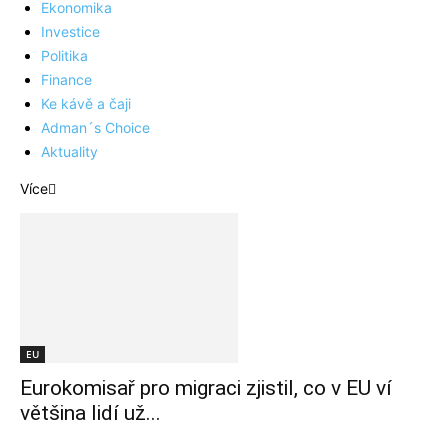
Ekonomika
Investice
Politika
Finance
Ke kávě a čaji
Adman´s Choice
Aktuality
Více
EU
Eurokomisař pro migraci zjistil, co v EU ví
většina lidí už...