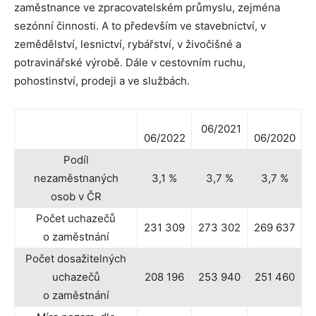
zaměstnance ve zpracovatelském průmyslu, zejména
sezónní činnosti. A to především ve stavebnictví, v
zemědělství, lesnictví, rybářství, v živočišné a
potravinářské výrobě. Dále v cestovním ruchu,
pohostinství, prodeji a ve službách.
06/2021
06/2022
06/2020
Podíl
nezaměstnaných
3,1 %
3,7 %
3,7 %
osob v ČR
Počet uchazečů
231 309
273 302
269 637
o zaměstnání
Počet dosažitelných
uchazečů
208 196
253 940
251 460
o zaměstnání