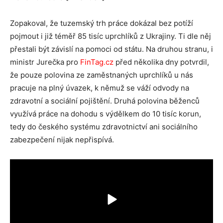
Zopakoval, že tuzemský trh práce dokázal bez potíží
pojmout i již téměř 85 tisíc uprchlíků z Ukrajiny. Ti dle něj
přestali být závislí na pomoci od státu. Na druhou stranu, i
ministr Jurečka pro
FinTag.cz
před několika dny potvrdil,
že pouze polovina ze zaměstnaných uprchlíků u nás
pracuje na plný úvazek, k němuž se váží odvody na
zdravotní a sociální pojištění. Druhá polovina běženců
využívá práce na dohodu s výdělkem do 10 tisíc korun,
tedy do českého systému zdravotnictví ani sociálního
zabezpečení nijak nepřispívá.