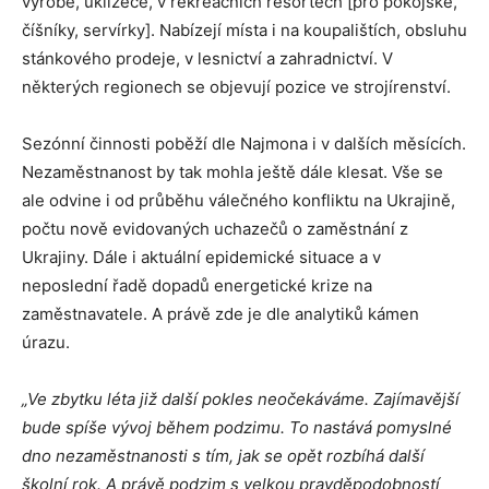
výrobě, uklízeče, v rekreačních resortech [pro pokojské,
číšníky, servírky]. Nabízejí místa i na koupalištích, obsluhu
stánkového prodeje, v lesnictví a zahradnictví. V
některých regionech se objevují pozice ve strojírenství.
Sezónní činnosti poběží dle Najmona i v dalších měsících.
Nezaměstnanost by tak mohla ještě dále klesat. Vše se
ale odvine i od průběhu válečného konfliktu na Ukrajině,
počtu nově evidovaných uchazečů o zaměstnání z
Ukrajiny. Dále i aktuální epidemické situace a v
neposlední řadě dopadů energetické krize na
zaměstnavatele. A právě zde je dle analytiků kámen
úrazu.
„Ve zbytku léta již další pokles neočekáváme. Zajímavější
bude spíše vývoj během podzimu. To nastává pomyslné
dno nezaměstnanosti s tím, jak se opět rozbíhá další
školní rok.
A právě podzim s velkou pravděpodobností