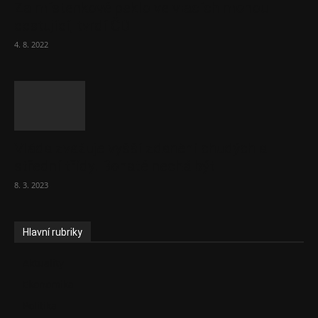
Za místenkové peklo ve vlacích mohou
cestující, tvrdí ČD
4. 8. 2022
Vláda zvažuje vyšší zdanění chudých a
střední třídy. Bohaté nechá být
8. 3. 2023
Hlavní rubriky
Aktuality
Ekonomika
Politika