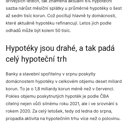
dřívějších letech, tak znamená aktuální 6% hypoteční
sazba nárůst měsíční splátky u průměrné hypotéky o šest
až sedm tisíc korun. Což pociťují hlavně ty domácnosti,
které aktuálně hypotéku refinancují. Letos jich podle
odhadů může být kolem 50 tisíc.
Hypotéky jsou drahé, a tak padá
celý hypoteční trh
Banky a stavební spořitelny v srpnu poskytly
domácnostem hypotéky v celkovém objemu deset miliard
korun. To je o 1,8 miliardy korun méně než v červenci.
Pokles objemu poskytnutých hypoték je podle ČBA
citelný nejen vůči silnému roku 2021, ale i ve srovnání s
rokem 2020. Za celý letošek, tedy od ledna do srpna,
propadla aktivita na hypotečním trhu více než o polovinu.