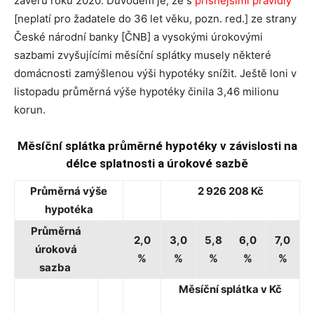
závěru roku 2020. Důvodem je, že s
přísnějšími pravidly
[neplatí pro žadatele do 36 let věku, pozn. red.] ze strany
České národní banky [ČNB] a vysokými úrokovými
sazbami zvyšujícími měsíční splátky musely některé
domácnosti zamýšlenou výši hypotéky snížit. Ještě loni v
listopadu průměrná výše hypotéky činila 3,46 milionu
korun.
Měsíční splátka průměrné hypotéky v závislosti na
délce splatnosti a úrokové sazbě
Průměrná výše
2 926 208 Kč
hypotéka
Průměrná
2,0
3,0
5,8
6,0
7,0
úroková
%
%
%
%
%
sazba
Měsíční splátka v Kč