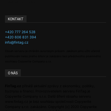
Adman´s Choice
KONTAKT
+420 777 264 528
+420 606 831 394
info@fintag.cz
Obsah serveru je chráněn autorským právem. Jakékoli jeho užití včetně
publikování nebo jiného šíření je zakázáno bez předchozího písemného
souhlasu Copywrite Company s.r.o.
O NÁS
FinTag.cz
přináší aktuální zprávy z ekonomiky, politiky,
byznysu a financí. Provozovatelem serveru FinTag je
Copywrite Company s.r.o. Další šíření obsahu serveru
www.fintag.cz je bez souhlasu společnosti Copywrite
Company s.r.o. zakázáno. Copyright [c] 2020 Copywrite