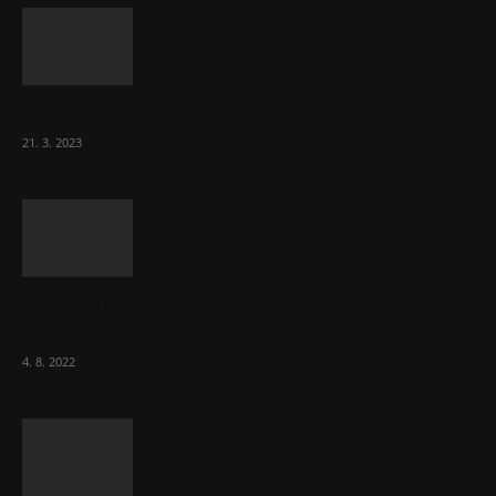
Komentář: Hanba Vám, prezidente Pavle…
21. 3. 2023
Za místenkové peklo ve vlacích mohou
cestující, tvrdí ČD
4. 8. 2022