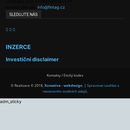
Company s.r.o. / Copyright [c] ČTK.
Kontaktujte nás:
info@fintag.cz
SLEDUJTE NÁS
INZERCE
Investiční disclaimer
Kontakty / Etický kodex
© Realizace © 2018,
Xcreative - webdesign
. |
Spravovat souhlas s
nastavením osobních údajů
.
adm_sticky