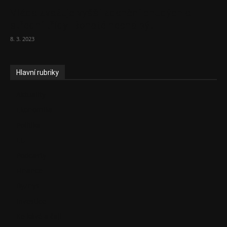
Vláda zvažuje vyšší zdanění chudých a
střední třídy. Bohaté nechá být
8. 3. 2023
Hlavní rubriky
Aktuality
Ekonomika
Politika
EU
Podcasty
Finance
Byznys
Investice
Ke kávě a čaji