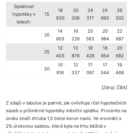
Splatnost
18
20
24
24
26
hypotéky v
15
830
208
317
693
302
letech:
14
16
20
20
22
20
803
229
563
964
687
12
13
18
18
20
25
403
876
428
854
682
10
12
17
17
19
30
816
337
097
544
468
[Zdroj: ČBA]
Z údajů v tabulce je patrné, jak ovlivňuje růst hypotečních
sazeb u průměrné hypotéky měsíční splátku. Procento na
úroku značí zhruba 1,5 tisíce korun navíc. Ve srovnání s
2% úrokovou sazbou, která byla na trhu běžná v