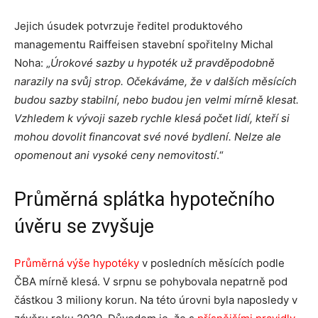
Jejich úsudek potvrzuje ředitel produktového
managementu Raiffeisen stavební spořitelny Michal
Noha: „
Úrokové sazby u hypoték už pravděpodobně
narazily na svůj strop. Očekáváme, že v dalších měsících
budou sazby stabilní, nebo budou jen velmi mírně klesat.
Vzhledem k vývoji sazeb rychle klesá počet lidí, kteří si
mohou dovolit financovat své nové bydlení. Nelze ale
opomenout ani vysoké ceny nemovitostí
.“
Průměrná splátka hypotečního
úvěru se zvyšuje
Průměrná výše hypotéky
v posledních měsících podle
ČBA mírně klesá. V srpnu se pohybovala nepatrně pod
částkou 3 miliony korun. Na této úrovni byla naposledy v