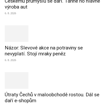
Českému průmyslu se daří. Táhne ho hlavně
výroba aut
6. 8. 2026
Názor: Slevové akce na potraviny se
nevyplatí. Stojí mraky peněz
6. 8. 2026
Útraty Čechů v maloobchodě rostou. Dál se
daří e-shopům