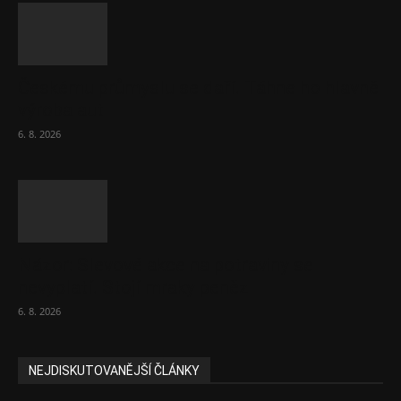
Českému průmyslu se daří. Táhne ho hlavně
výroba aut
6. 8. 2026
Názor: Slevové akce na potraviny se
nevyplatí. Stojí mraky peněz
6. 8. 2026
NEJDISKUTOVANĚJŠÍ ČLÁNKY