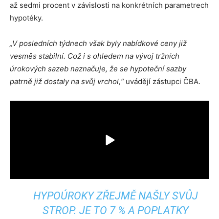
až sedmi procent v závislosti na konkrétních parametrech
hypotéky.
„V posledních týdnech však byly nabídkové ceny již
vesměs stabilní. Což i s ohledem na vývoj tržních
úrokových sazeb naznačuje, že se hypoteční sazby
patrně již dostaly na svůj vrchol,“
uvádějí zástupci ČBA.
HYPOÚROKY ZŘEJMĚ NAŠLY SVŮJ
STROP. JE TO 7 % A POPLATKY