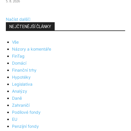
5. 8. 2026
Načíst další
NEJČTENĚJŠÍ ČLÁNKY
Vše
Názory a komentáře
FinTag
Domácí
Finanční trhy
Hypotéky
Legislativa
Analýzy
Daně
Zahraničí
Podílové fondy
EU
Penzijní fondy