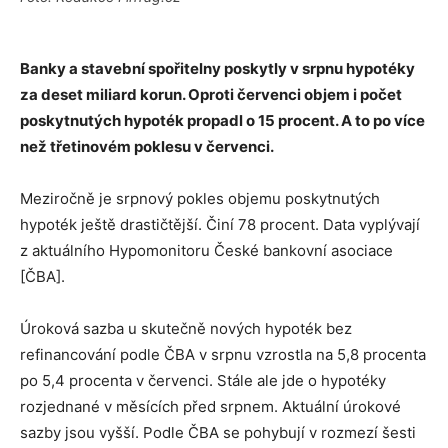
Banky a stavební spořitelny poskytly v srpnu hypotéky
za
deset miliard korun.
Oproti červenci objem i počet
poskytnutých hypoték propadl o 15 procent. A to po více
než třetinovém poklesu v červenci.
Meziročně je srpnový pokles objemu poskytnutých
hypoték ještě drastičtější. Činí 78 procent. Data vyplývají
z aktuálního Hypomonitoru České bankovní asociace
[ČBA].
Úroková sazba u skutečně nových hypoték bez
refinancování podle ČBA v srpnu vzrostla na 5,8 procenta
po 5,4 procenta v červenci. Stále ale jde o hypotéky
rozjednané v měsících před srpnem. Aktuální úrokové
sazby jsou vyšší. Podle ČBA se pohybují v rozmezí šesti