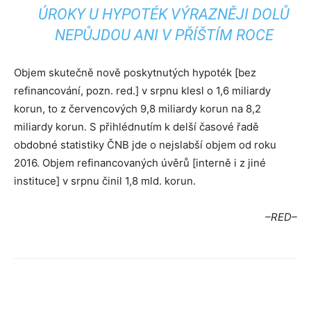
ÚROKY U HYPOTÉK VÝRAZNĚJI DOLŮ
NEPŮJDOU ANI V PŘÍŠTÍM ROCE
Objem skutečně nově poskytnutých hypoték [bez
refinancování, pozn. red.] v srpnu klesl o 1,6 miliardy
korun, to z červencových 9,8 miliardy korun na 8,2
miliardy korun. S přihlédnutím k delší časové řadě
obdobné statistiky ČNB jde o nejslabší objem od roku
2016. Objem refinancovaných úvěrů [interně i z jiné
instituce] v srpnu činil 1,8 mld. korun.
–RED–