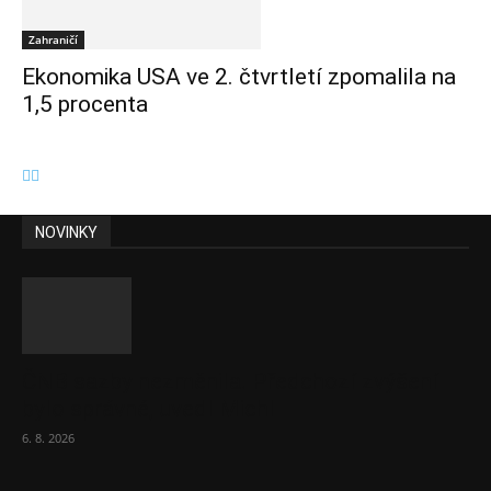
Zahraničí
Ekonomika USA ve 2. čtvrtletí zpomalila na
1,5 procenta
NOVINKY
ČNB sazby nezměnila. Předchozí zvýšení
bylo správné, uvedl Michl
6. 8. 2026