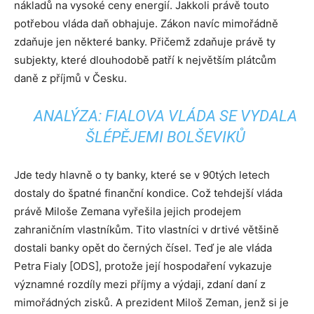
nákladů na vysoké ceny energií. Jakkoli právě touto
potřebou vláda daň obhajuje. Zákon navíc mimořádně
zdaňuje jen některé banky. Přičemž zdaňuje právě ty
subjekty, které dlouhodobě patří k největším plátcům
daně z příjmů v Česku.
ANALÝZA: FIALOVA VLÁDA SE VYDALA
ŠLÉPĚJEMI BOLŠEVIKŮ
Jde tedy hlavně o ty banky, které se v 90tých letech
dostaly do špatné finanční kondice. Což tehdejší vláda
právě Miloše Zemana vyřešila jejich prodejem
zahraničním vlastníkům. Tito vlastníci v drtivé většině
dostali banky opět do černých čísel. Teď je ale vláda
Petra Fialy [ODS], protože její hospodaření vykazuje
významné rozdíly mezi příjmy a výdaji, zdaní daní z
mimořádných zisků. A prezident Miloš Zeman, jenž si je