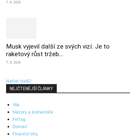
7. 8. 2026
Musk vyjevil další ze svých vizí. Je to
raketový růst tržeb...
7. 8. 2026
Načíst další
NEJČTENĚJŠÍ ČLÁNKY
Vše
Názory a komentáře
FinTag
Domácí
Finanční trhy