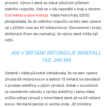
procent. Výnos z daně se stává výlučným příjmem
státního rozpočtu. Stát se o něj nepodělí s kraji a obcemi.
Což města a obce kritizují.
Vláda Petra Fialy [ODS]
předpokládá, že do státního rozpočtu na této dani vybere
už v příštím roce asi 45 miliard korun. Ekonomové i kroky
dotčených firem ale naznačují, že výnos daně může být
nižší.
ANI V BRITÁNII NEFUNGUJE WINDFALL
TAX, JAK MÁ
Ostatně i vláda původně odhadovala, že na dani vybere
zhruba 85 miliard korun a dalších 15 miliard na odvodech
z prodeje elektřiny u jejích výrobců. Avšak v souvislosti
se zavedením odvodu z výroby elektřiny i sama vláda
snížila odhad výnosů z mimořádné daně až na 45 miliard
korun. Nicméně peníze si vezme jinde. Již zmíněný