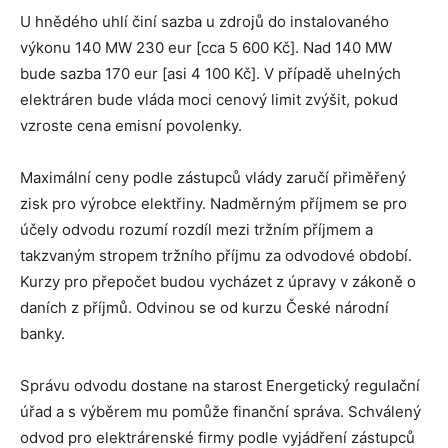
U hnědého uhlí činí sazba u zdrojů do instalovaného
výkonu 140 MW 230 eur [cca 5 600 Kč]. Nad 140 MW
bude sazba 170 eur [asi 4 100 Kč]. V případě uhelných
elektráren bude vláda moci cenový limit zvýšit, pokud
vzroste cena emisní povolenky.
Maximální ceny podle zástupců vlády zaručí přiměřený
zisk pro výrobce elektřiny. Nadměrným příjmem se pro
účely odvodu rozumí rozdíl mezi tržním příjmem a
takzvaným stropem tržního příjmu za odvodové období.
Kurzy pro přepočet budou vycházet z úpravy v zákoně o
daních z příjmů. Odvinou se od kurzu České národní
banky.
Správu odvodu dostane na starost Energetický regulační
úřad a s výběrem mu pomůže finanční správa. Schválený
odvod pro elektrárenské firmy podle vyjádření zástupců