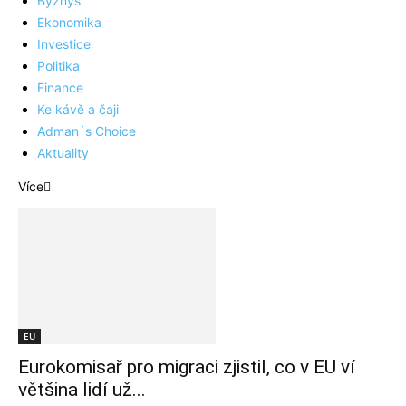
Byznys
Ekonomika
Investice
Politika
Finance
Ke kávě a čaji
Adman´s Choice
Aktuality
Více
EU
Eurokomisař pro migraci zjistil, co v EU ví
většina lidí už...