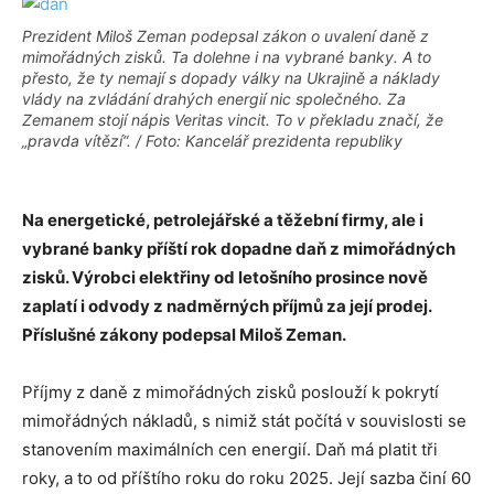
Prezident Miloš Zeman podepsal zákon o uvalení daně z
mimořádných zisků. Ta dolehne i na vybrané banky. A to
přesto, že ty nemají s dopady války na Ukrajině a náklady
vlády na zvládání drahých energií nic společného. Za
Zemanem stojí nápis Veritas vincit. To v překladu značí, že
„pravda vítězí“. / Foto: Kancelář prezidenta republiky
Na energetické, petrolejářské a těžební firmy, ale i
vybrané banky příští rok dopadne daň z mimořádných
zisků. V
ýrobci elektřiny od letošního prosince nově
zaplatí i odvody z nadměrných příjmů za její prodej.
Příslušné zákony podepsal Miloš Zeman.
Příjmy z daně z mimořádných zisků poslouží k pokrytí
mimořádných nákladů, s nimiž stát počítá v souvislosti se
stanovením maximálních cen energií. Daň má platit tři
roky, a to od příštího roku do roku 2025. Její sazba činí 60