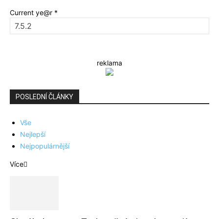
Current ye@r
*
reklama
POSLEDNÍ ČLÁNKY
Vše
Nejlepší
Nejpopulárnější
Více