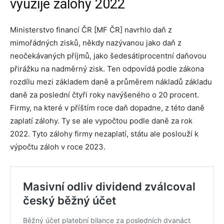
využije zálohy 2022
Ministerstvo financí ČR [MF ČR] navrhlo daň z
mimořádných zisků, někdy nazývanou jako daň z
neočekávaných příjmů, jako šedesátiprocentní daňovou
přirážku na nadměrný zisk. Ten odpovídá podle zákona
rozdílu mezi základem daně a průměrem nákladů základu
daně za poslední čtyři roky navýšeného o 20 procent.
Firmy, na které v příštím roce daň dopadne, z této daně
zaplatí zálohy. Ty se ale vypočtou podle daně za rok
2022. Tyto zálohy firmy nezaplatí, státu ale poslouží k
výpočtu záloh v roce 2023.