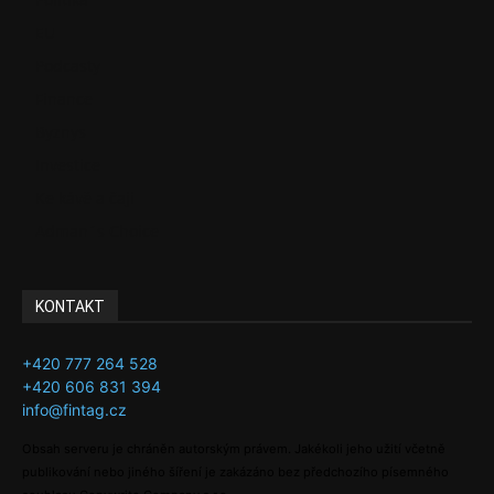
EU
Podcasty
Finance
Byznys
Investice
Ke kávě a čaji
Adman´s Choice
KONTAKT
+420 777 264 528
+420 606 831 394
info@fintag.cz
Obsah serveru je chráněn autorským právem. Jakékoli jeho užití včetně
publikování nebo jiného šíření je zakázáno bez předchozího písemného