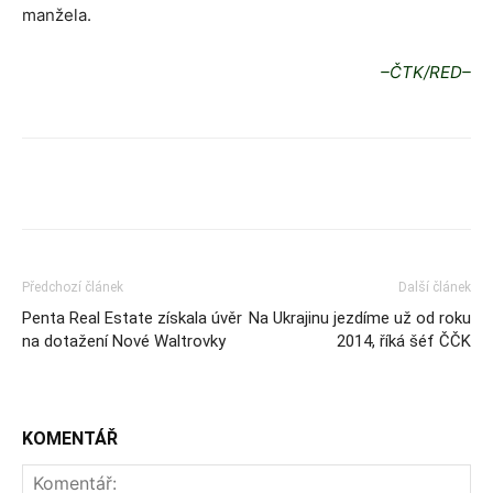
manžela.
–ČTK/RED–
Předchozí článek
Další článek
Penta Real Estate získala úvěr
Na Ukrajinu jezdíme už od roku
na dotažení Nové Waltrovky
2014, říká šéf ČČK
KOMENTÁŘ