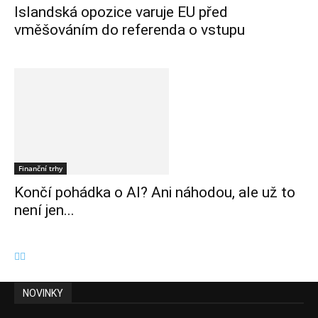
Islandská opozice varuje EU před
vměšováním do referenda o vstupu
Finanční trhy
Končí pohádka o AI? Ani náhodou, ale už to
není jen...
NOVINKY