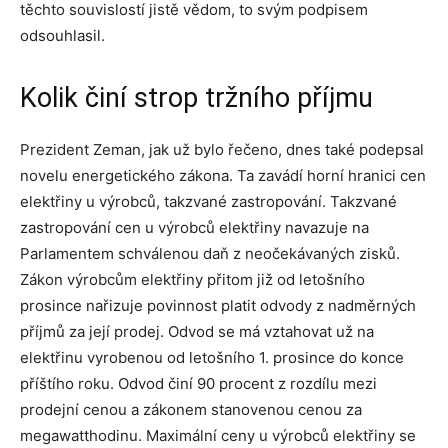
těchto souvislostí jistě vědom, to svým podpisem
odsouhlasil.
Kolik činí strop tržního příjmu
Prezident Zeman, jak už bylo řečeno, dnes také podepsal
novelu energetického zákona. Ta zavádí horní hranici cen
elektřiny u výrobců, takzvané zastropování. Takzvané
zastropování cen u výrobců elektřiny navazuje na
Parlamentem schválenou daň z neočekávaných zisků.
Zákon výrobcům elektřiny přitom již od letošního
prosince nařizuje povinnost platit odvody z nadměrných
příjmů za její prodej. Odvod se má vztahovat už na
elektřinu vyrobenou od letošního 1. prosince do konce
příštího roku. Odvod činí 90 procent z rozdílu mezi
prodejní cenou a zákonem stanovenou cenou za
megawatthodinu. Maximální ceny u výrobců elektřiny se