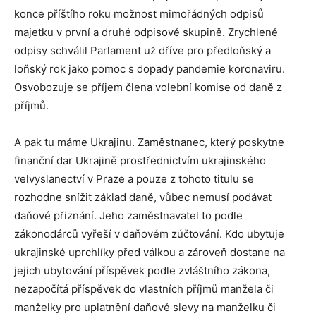
konce příštího roku možnost mimořádných odpisů
majetku v první a druhé odpisové skupině. Zrychlené
odpisy schválil Parlament už dříve pro předloňský a
loňský rok jako pomoc s dopady pandemie koronaviru.
Osvobozuje se příjem člena volební komise od daně z
příjmů.
A pak tu máme Ukrajinu. Zaměstnanec, který poskytne
finanční dar Ukrajině prostřednictvím ukrajinského
velvyslanectví v Praze a pouze z tohoto titulu se
rozhodne snížit základ daně, vůbec nemusí podávat
daňové přiznání. Jeho zaměstnavatel to podle
zákonodárců vyřeší v daňovém zúčtování. Kdo ubytuje
ukrajinské uprchlíky před válkou a zároveň dostane na
jejich ubytování příspěvek podle zvláštního zákona,
nezapočítá příspěvek do vlastních příjmů manžela či
manželky pro uplatnění daňové slevy na manželku či