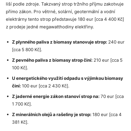
liší podle zdroje. Takzvaný strop tržního příjmu zakotvuje
přímo zákon. Pro větrné, solární, geotermální a vodní
elektrárny tento strop představuje 180 eur [cca 4 400 Kč]
z prodeje jedné megawatthodiny elektřiny.
Z plynného paliva z biomasy stanovuje strop:
240 eur
[cca 5 800 Kč].
Z pevného paliva z biomasy strop činí:
210 eur [cca 5
100 Kč].
U energetického využití odpadu s výjimkou biomasy
činí:
100 eur [cca 2 430 Kč].
Z jaderné energie zákon stanoví strop na:
70 eur [cca
1 700 Kč].
Z minerálních olejů a rašeliny je strop:
180 eur [cca 4
381 Kč].