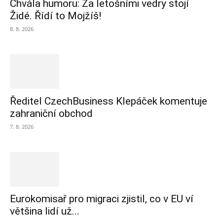
Chvála humoru: Za letošními vedry stojí
Židé. Řídí to Mojžíš!
8. 8. 2026
Ředitel CzechBusiness Klepáček komentuje
zahraniční obchod
7. 8. 2026
Eurokomisař pro migraci zjistil, co v EU ví
většina lidí už...