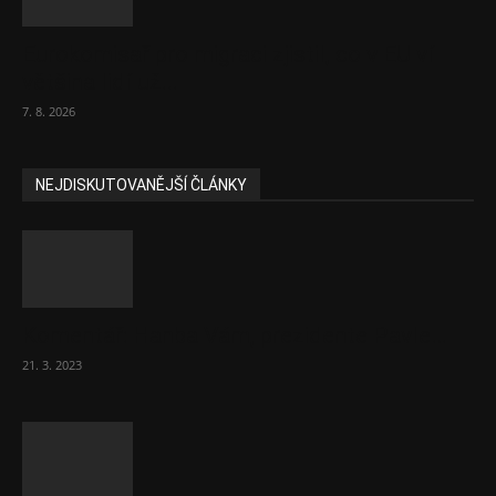
Eurokomisař pro migraci zjistil, co v EU ví
většina lidí už...
7. 8. 2026
NEJDISKUTOVANĚJŠÍ ČLÁNKY
Komentář: Hanba Vám, prezidente Pavle…
21. 3. 2023