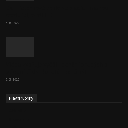
Za místenkové peklo ve vlacích mohou
cestující, tvrdí ČD
4. 8. 2022
Vláda zvažuje vyšší zdanění chudých a
střední třídy. Bohaté nechá být
8. 3. 2023
Hlavní rubriky
Aktuality
Ekonomika
Politika