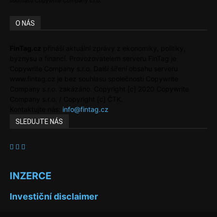
souhlasu Copywrite Company s.r.o.
O NÁS
FinTag.cz
přináší aktuální zprávy z ekonomiky, politiky,
byznysu a financí. Provozovatelem serveru FinTag je
Copywrite Company s.r.o. Další šíření obsahu serveru
www.fintag.cz je bez souhlasu společnosti Copywrite
Company s.r.o. zakázáno. Copyright [c] 2020 Copywrite
Company s.r.o. / Copyright [c] ČTK.
Kontaktujte nás:
info@fintag.cz
SLEDUJTE NÁS
INZERCE
Investiční disclaimer