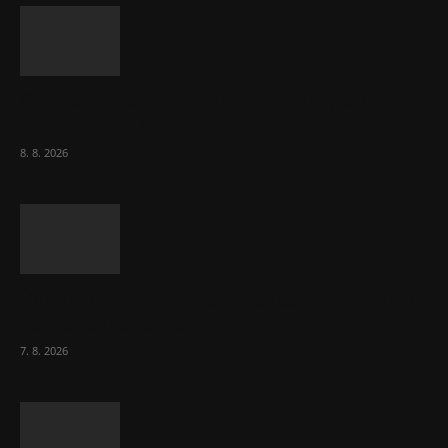
Chvála humoru: Za letošními vedry stojí
Židé. Řídí to Mojžíš!
8. 8. 2026
Ředitel CzechBusiness Klepáček komentuje
zahraniční obchod
7. 8. 2026