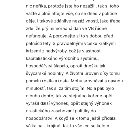
nic neříká, protože jste ho nezažili, tak si toho
važte a plně hltejte vše, co se dnes v politice
děje. I takové zdánlivé nezáživnosti, jako třeba
zde, že prý mimořádná daň ve VB řádně
nefunguje. A porovnejte si to s dobou před
patnácti lety. S pravidelnými vcelku krátkými
krizemi z nadvýroby, což je vlastnost
kapitalistického výrobního systému,
hospodářství šlapalo, oproti dnešku jak
švýcarské hodinky. A životní úroveň díky tomu
pomalu rostla a rosta. Mohu srovnávat s dávnou
minulostí, tak si za tím stojím. No a pak bylo
dlouho dobře, tak ze stejného kořene opět
vyrašil další výhonek, opět stejný výhonek
drastického zasahování politiky do
hospodářství. A když se k tomu ještě přidala
válka na Ukrajině, tak to vše, co se kolem