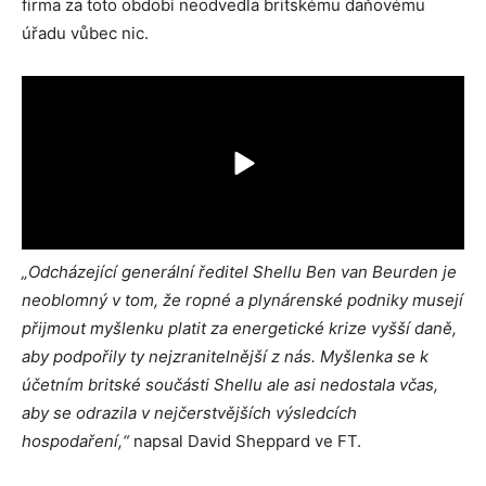
firma za toto období neodvedla britskému daňovému
úřadu vůbec nic.
„Odcházející generální ředitel
Shellu
Ben van Beurden je
neoblomný v tom, že ropné a plynárenské podniky musejí
přijmout myšlenku platit za energetické krize vyšší daně,
aby podpořily ty nejzranitelnější z nás. Myšlenka se k
účetním britské součásti
Shellu
ale asi nedostala včas,
aby se odrazila v nejčerstvějších výsledcích
hospodaření,“
napsal David Sheppard ve FT.