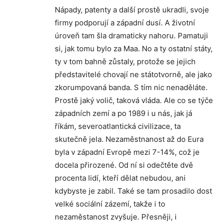
Nápady, patenty a další prostě ukradli, svoje
firmy podporují a západní dusí. A životní
úroveň tam šla dramaticky nahoru. Pamatuji
si, jak tomu bylo za Maa. No a ty ostatní státy,
ty v tom bahně zůstaly, protože se jejich
představitelé chovají ne státotvorně, ale jako
zkorumpovaná banda. S tím nic nenaděláte.
Prostě jaký volič, taková vláda. Ale co se týče
západních zemí a po 1989 i u nás, jak já
říkám, severoatlantická civilizace, ta
skutečně jela. Nezaměstnanost až do Eura
byla v západní Evropě mezi 7-14%, což je
docela přirozené. Od ní si odečtěte dvě
procenta lidí, kteří dělat nebudou, ani
kdybyste je zabil. Také se tam prosadilo dost
velké sociální zázemí, takže i to
nezaměstanost zvyšuje. Přesněji, i