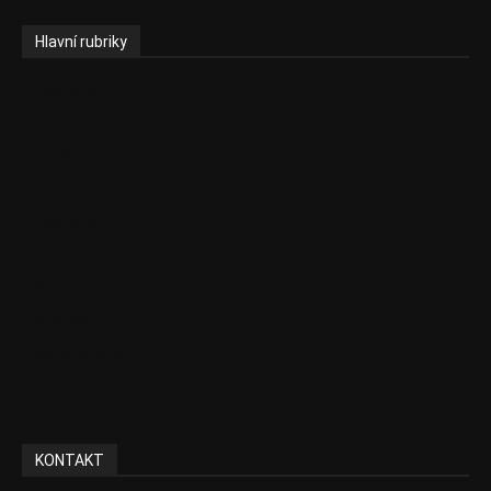
Hlavní rubriky
Aktuality
Ekonomika
Politika
EU
Podcasty
Finance
Byznys
Investice
Ke kávě a čaji
Adman´s Choice
KONTAKT