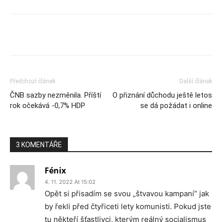
Předchozí článek
Další článek
ČNB sazby nezměnila. Příští
O přiznání důchodu ještě letos
rok očekává -0,7% HDP
se dá požádat i online
3 KOMENTÁŘE
Fénix
4. 11. 2022 At 15:02
Opět si přisadím se svou „štvavou kampaní“ jak
by řekli před čtyřiceti lety komunisti. Pokud jste
tu někteří šťastlivci, kterým reálný socialismus