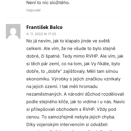
Není to nic složitého.
Odpověď
František Balco
4. 11. 2022 At 17:25
No já nevím, jak to klapalo jinde ve světě
celkem. Ale vím, že ne všude to bylo stejně
dobré, či špatné. Tedy mimo RVHP. Ale vím, jak
si těch pár zemí, co na tom, jak Vy říkáte, bylo
dobře, to „dobře“ zajišťovaly. Měli tam silnou
ekonomiku. Výrobky s jejich značkou vznikaly
na jejich území. I tak měli hromadu
nezaměstnaných. A národní důchod rozdělovali
podle stejného klíče, jak to vidíme i u nás. Navíc
si přilepšovali obchodem s RVHP. Vždy pod
cenou. To samozřejmě nebyla jejich chyba.
Díky vojenským intervencím si odváželi