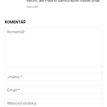
válčím, ale Fiala to samozřejmě myslel jinak.
Odpověď
KOMENTÁŘ