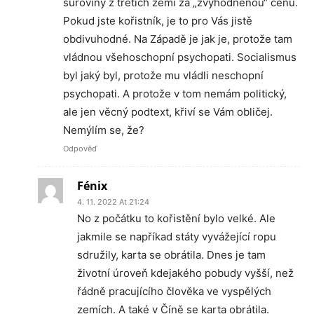
suroviny z třetích zemí za „zvýhodněnou“ cenu.
Pokud jste kořistník, je to pro Vás jistě
obdivuhodné. Na Západě je jak je, protože tam
vládnou všehoschopní psychopati. Socialismus
byl jaký byl, protože mu vládli neschopní
psychopati. A protože v tom nemám politický,
ale jen věcný podtext, křiví se Vám obličej.
Nemýlím se, že?
Odpověď
Fénix
4. 11. 2022 At 21:24
No z počátku to kořistění bylo velké. Ale
jakmile se napříkad státy vyvážející ropu
sdružily, karta se obrátila. Dnes je tam
životní úroveň kdejakého pobudy vyšší, než
řádně pracujícího člověka ve vyspělých
zemích. A také v Číně se karta obrátila.