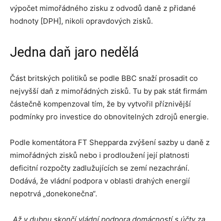
výpočet mimořádného zisku z odvodů daně z přidané
hodnoty [DPH], nikoli opravdových zisků.
Jedna daň jaro nedělá
Část britských politiků se podle BBC snaží prosadit co
nejvyšší daň z mimořádných zisků. Tu by pak stát firmám
částečně kompenzoval tím, že by vytvořil příznivější
podmínky pro investice do obnovitelných zdrojů energie.
Podle komentátora FT Shepparda zvýšení sazby u daně z
mimořádných zisků nebo i prodloužení její platnosti
deficitní rozpočty zadlužujících se zemí nezachrání.
Dodává, že vládní podpora v oblasti drahých energií
nepotrvá „donekonečna“.
„Až v dubnu skončí vládní podpora domácností s účty za