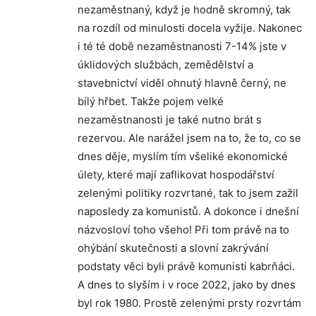
nezaměstnaný, když je hodně skromný, tak
na rozdíl od minulosti docela vyžije. Nakonec
i té té době nezaměstnanosti 7-14% jste v
úklidových službách, zemědělství a
stavebnictví viděl ohnutý hlavně černý, ne
bílý hřbet. Takže pojem velké
nezaměstnanosti je také nutno brát s
rezervou. Ale narážel jsem na to, že to, co se
dnes děje, myslím tím všeliké ekonomické
úlety, které mají zaflikovat hospodářství
zelenými politiky rozvrtané, tak to jsem zažil
naposledy za komunistů. A dokonce i dnešní
názvosloví toho všeho! Při tom právě na to
ohýbání skutečnosti a slovní zakrývání
podstaty věci byli právě komunisti kabrňáci.
A dnes to slyším i v roce 2022, jako by dnes
byl rok 1980. Prostě zelenými prsty rozvrtám