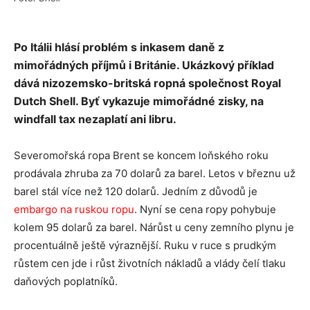
Po Itálii hlásí problém s inkasem daně z
mimořádných příjmů i Británie. Ukázkový příklad
dává nizozemsko-britská ropná společnost
Royal
Dutch Shell. Byť vykazuje
mimořádné zisky, na
windfall tax nezaplatí ani libru.
Severomořská ropa Brent se koncem loňského roku
prodávala zhruba za 70 dolarů za barel. Letos v březnu už
barel stál více než 120 dolarů. Jedním z důvodů je
embargo na ruskou ropu
. Nyní se cena ropy pohybuje
kolem 95 dolarů za barel. Nárůst u ceny zemního plynu je
procentuálně ještě výraznější. Ruku v ruce s prudkým
růstem cen jde i růst životních nákladů a vlády čelí tlaku
daňových poplatníků.