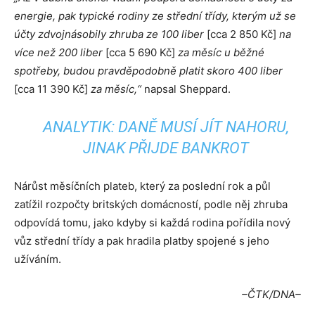
energie, pak typické rodiny ze střední třídy, kterým už se
účty zdvojnásobily zhruba ze 100 liber
[cca 2 850 Kč]
na
více než 200 liber
[cca 5 690 Kč]
za měsíc u běžné
spotřeby, budou pravděpodobně platit skoro 400 liber
[cca 11 390 Kč]
za měsíc,“
napsal Sheppard.
ANALYTIK: DANĚ MUSÍ JÍT NAHORU,
JINAK PŘIJDE BANKROT
Nárůst měsíčních plateb, který za poslední rok a půl
zatížil rozpočty britských domácností, podle něj zhruba
odpovídá tomu, jako kdyby si každá rodina pořídila nový
vůz střední třídy a pak hradila platby spojené s jeho
užíváním.
–ČTK/DNA–