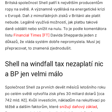
Britská společnost
Shell
patří k největším producentům
ropy na světě. A významně vydělává na energetické krizi
v Evropě. Daň z mimořádných zisků v Británii ale platit
nebude. Legálně využívá možností, jak platbu takové
daně oddálit nebo snížit na nulu. To je podle komentátora
listu
Financial Times [FT]
Davida Shepparda jeden z
důkazů, že vláda systém dobře nepromyslela. Musí jej
přepracovat, to znamená zjednodušit.
Shell na windfall tax nezaplatí nic
a BP jen velmi málo
Společnost Shell
za prvních devět měsíců letošního roku
po celém světě vytvořila zisk přes 30 miliard dolarů [cca
742 mld. Kč]. Kvůli investicím, nákladům na rekultivaci po
těžbě a dalším faktorům, které
snižují daňový základ
,