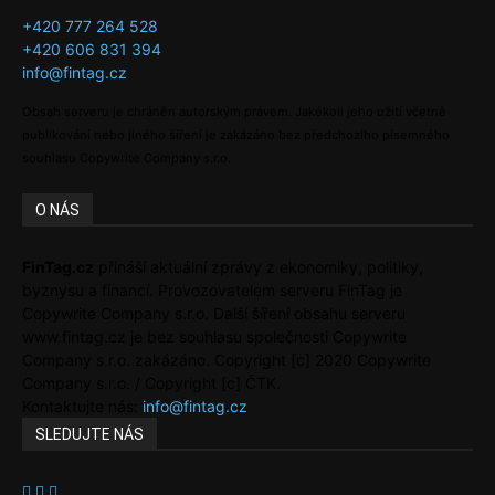
+420 777 264 528
+420 606 831 394
info@fintag.cz
Obsah serveru je chráněn autorským právem. Jakékoli jeho užití včetně
publikování nebo jiného šíření je zakázáno bez předchozího písemného
souhlasu Copywrite Company s.r.o.
O NÁS
FinTag.cz
přináší aktuální zprávy z ekonomiky, politiky,
byznysu a financí. Provozovatelem serveru FinTag je
Copywrite Company s.r.o. Další šíření obsahu serveru
www.fintag.cz je bez souhlasu společnosti Copywrite
Company s.r.o. zakázáno. Copyright [c] 2020 Copywrite
Company s.r.o. / Copyright [c] ČTK.
Kontaktujte nás:
info@fintag.cz
SLEDUJTE NÁS