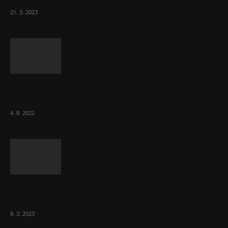
21. 3. 2023
Za místenkové peklo ve vlacích mohou
cestující, tvrdí ČD
4. 8. 2022
Vláda zvažuje vyšší zdanění chudých a
střední třídy. Bohaté nechá být
8. 3. 2023