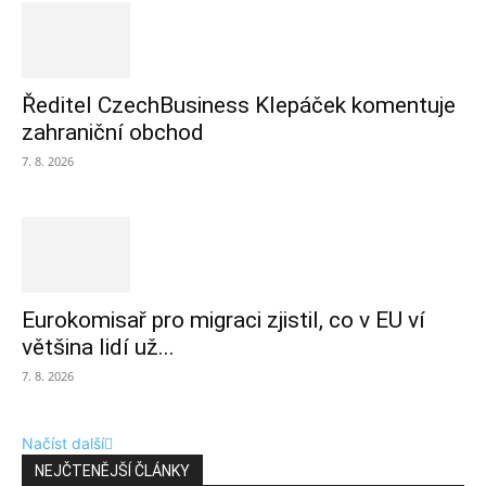
Ředitel CzechBusiness Klepáček komentuje
zahraniční obchod
7. 8. 2026
Eurokomisař pro migraci zjistil, co v EU ví
většina lidí už...
7. 8. 2026
Načíst další
NEJČTENĚJŠÍ ČLÁNKY