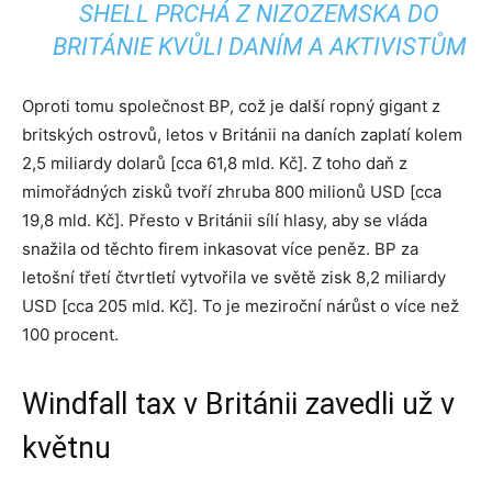
SHELL PRCHÁ Z NIZOZEMSKA DO
BRITÁNIE KVŮLI DANÍM A AKTIVISTŮM
Oproti tomu společnost BP, což je další ropný gigant z
britských ostrovů, letos v Británii na daních zaplatí kolem
2,5 miliardy dolarů [cca 61,8 mld. Kč]. Z toho daň z
mimořádných zisků tvoří zhruba 800 milionů USD [cca
19,8 mld. Kč]. Přesto v Británii sílí hlasy, aby se vláda
snažila od těchto firem inkasovat více peněz. BP za
letošní třetí čtvrtletí vytvořila ve světě zisk 8,2 miliardy
USD [cca 205 mld. Kč]. To je meziroční nárůst o více než
100 procent.
Windfall tax v Británii zavedli už v
květnu