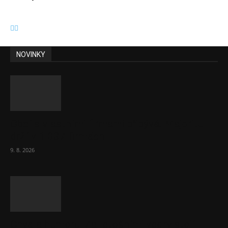
NOVINKY
Obcí s vlastními firmami přibývá. Majoritu
drží v 1 037 firmách
9. 8. 2026
Chvála humoru: Za letošními vedry stojí