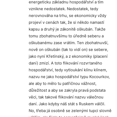
energeticku základnu hospodářství a tím
vznikne nedostatek. Nedostatek, tedy
nerovnováha na trhu, se ekonomicky vždy
projeví v cenách tak, že si někdo namastí
kapsu a druhý je zákonitě oškubán. Takže
tomu zbohatnuvšímu to úředně seberu a
oškubanému zase vrátím. Ten zbohatnuvší,
nově on oškubán (tak to vidí on) se sebere,
jako nyní Křetínský, a z ekonomiky (placení
daní) zmizí. A toto flikování rozvrtaného
hospodářství, tedy vytloukání klínu klínem,
nazvu ne jako hospodářství typu Kocourkov,
ale aby to mělo tu patřičnou vážnost,
důležitost a aby se zakryla pravá podstata
věci, tak takové flikování nazvu válečnou
daní. Jako kdyby náš stát s Ruskem válčil.
No, třeba já osobně se zelenými tupci slovně