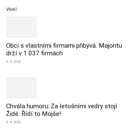
Více
Obcí s vlastními firmami přibývá. Majoritu
drží v 1 037 firmách
9. 8. 2026
Chvála humoru: Za letošními vedry stojí
Židé. Řídí to Mojše!
8. 8. 2026