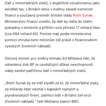
Daň z mimořádných zisků, v angličtině označovanou jako
windfall tax, v Británii letos v květnu zavedl exministr
financí a současný premiér britské vlády
Rishi Sunak
.
Ministerstvo financí uvedlo, že daň by měla do státní
pokladny v letošním a příštím roce přinést 17 miliard liber
[cca 484 miliard Kč]. Peníze mají podle ministerstva
pomoci zhruba osmi milionům lidí právě s financováním
vysokých životních nákladů.
Stínový ministr pro změny klimatu Ed Miliband řekl, že
odvedený zisk BP je usvědčující důkaz neschopnosti
vlády zavést patřičnou daň z mimořádných zisků.
„Rishi Sunak by se měl stydět za to, že mimořádné zisky
za miliardy liber nechal v kapsách ropných a
plynárenských firem, zatímco lidé v Británii čelí krizi
životních nákladů,“
řekl Miliband stanici BBC.