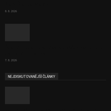
Židé. Řídí to Mojše!
8. 8. 2026
Ředitel CzechBusiness Klepáček komentuje
zahraniční obchod
7. 8. 2026
NEJDISKUTOVANĚJŠÍ ČLÁNKY
Komentář: Hanba Vám, prezidente Pavle…