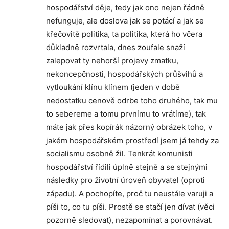
hospodářství děje, tedy jak ono nejen řádně
nefunguje, ale doslova jak se potácí a jak se
křečovitě politika, ta politika, která ho včera
důkladně rozvrtala, dnes zoufale snaží
zalepovat ty nehorší projevy zmatku,
nekoncepčnosti, hospodářských průšvihů a
vytloukání klínu klínem (jeden v době
nedostatku cenově odrbe toho druhého, tak mu
to sebereme a tomu prvnímu to vrátíme), tak
máte jak přes kopírák názorný obrázek toho, v
jakém hospodářském prostředí jsem já tehdy za
socialismu osobně žil. Tenkrát komunisti
hospodářství řídili úplně stejně a se stejnými
následky pro životní úroveň obyvatel (oproti
západu). A pochopíte, proč tu neustále varuji a
píši to, co tu píši. Prostě se stačí jen dívat (věci
pozorně sledovat), nezapomínat a porovnávat.