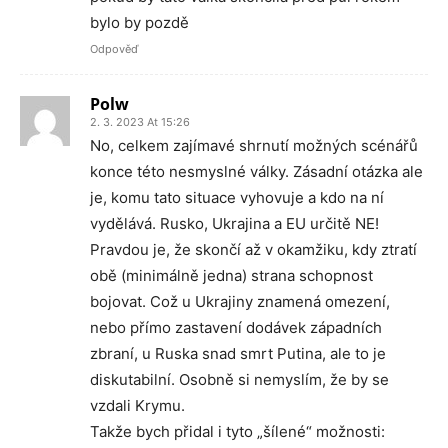
bylo by pozdě
Odpověď
Polw
2. 3. 2023 At 15:26
No, celkem zajímavé shrnutí možných scénářů
konce této nesmyslné války. Zásadní otázka ale
je, komu tato situace vyhovuje a kdo na ní
vydělává. Rusko, Ukrajina a EU určitě NE!
Pravdou je, že skončí až v okamžiku, kdy ztratí
obě (minimálně jedna) strana schopnost
bojovat. Což u Ukrajiny znamená omezení,
nebo přímo zastavení dodávek západních
zbraní, u Ruska snad smrt Putina, ale to je
diskutabilní. Osobně si nemyslím, že by se
vzdali Krymu.
Takže bych přidal i tyto „šílené“ možnosti: