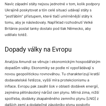
Navíc západní státy nejsou jednotné v tom, kolik podpory
Ukrajině poskytovat a tón celé situaci udávají státy s
“jestřábím” přístupem, které tlačí umírněnější státy k
tomu, aby je následovaly. Například rozhodnutí Velké
Británie poslat tanky dostalo pod tlak Německo, aby
udělalo totéž.
Dopady války na Evropu
Analýza Amundi se věnuje i ekonomickým hospodářským
dopadům války. Ekonomiky se podle ní vypořádávají s
novou geopolitickou rovnováhou. Tu charakterizují kratší
dodavatelské řetězce, vyšší míra protekcionismu a
inflace. Evropu pak zasáhl šok v oblasti dodávek energií,
zejména pětinásobný nárůst cen plynu. Mírná zima, nižší
spotřeba, dodávky zkapalněného zemního plynu [LNG] z
dalších zemí a dodatečné zásobníky plynu poskytly