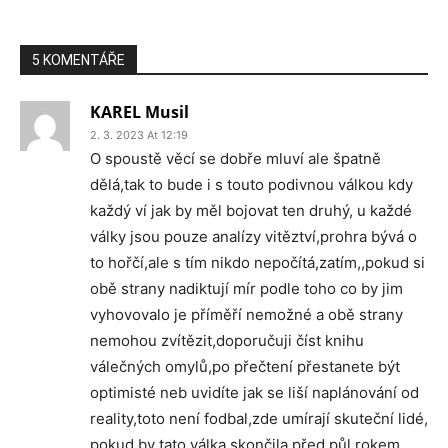
5 KOMENTÁŘE
KAREL Musil
2. 3. 2023 At 12:19
O spoustě věcí se dobře mluví ale špatně
dělá,tak to bude i s touto podivnou válkou kdy
každý ví jak by měl bojovat ten druhý, u každé
války jsou pouze analízy vitěztví,prohra bývá o
to hořčí,ale s tím nikdo nepočítá,zatím,,pokud si
obě strany nadiktují mír podle toho co by jim
vyhovovalo je příměří nemožné a obě strany
nemohou zvítězit,doporučuji číst knihu
válečných omylů,po přečtení přestanete být
optimisté neb uvidíte jak se liší naplánování od
reality,toto není fodbal,zde umírají skuteční lidé,
pokud by tato válka skončila před půl rokem