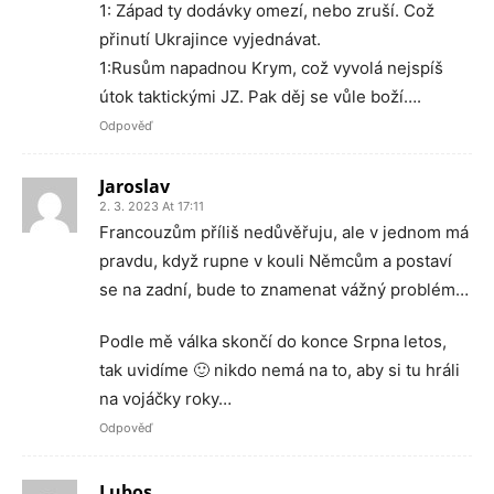
1: Západ ty dodávky omezí, nebo zruší. Což
přinutí Ukrajince vyjednávat.
1:Rusům napadnou Krym, což vyvolá nejspíš
útok taktickými JZ. Pak děj se vůle boží….
Odpověď
Jaroslav
2. 3. 2023 At 17:11
Francouzům příliš nedůvěřuju, ale v jednom má
pravdu, když rupne v kouli Němcům a postaví
se na zadní, bude to znamenat vážný problém…
Podle mě válka skončí do konce Srpna letos,
tak uvidíme 🙂 nikdo nemá na to, aby si tu hráli
na vojáčky roky…
Odpověď
Lubos