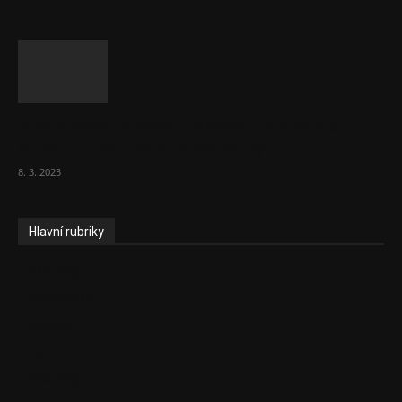
Vláda zvažuje vyšší zdanění chudých a
střední třídy. Bohaté nechá být
8. 3. 2023
Hlavní rubriky
Aktuality
Ekonomika
Politika
EU
Podcasty