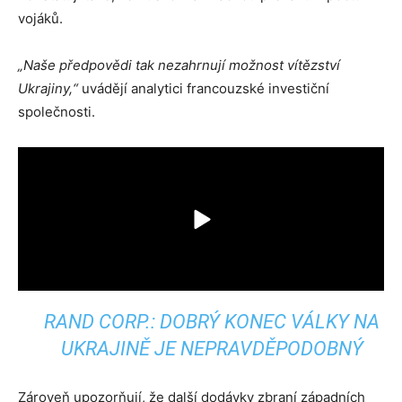
vojáků.
„Naše předpovědi tak nezahrnují možnost vítězství
Ukrajiny,“
uvádějí analytici francouzské investiční
společnosti.
RAND CORP.: DOBRÝ KONEC VÁLKY NA
UKRAJINĚ JE NEPRAVDĚPODOBNÝ
Zároveň upozorňují, že další dodávky zbraní západních