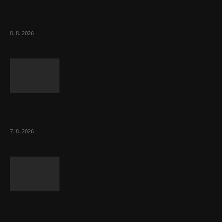
Chvála humoru: Za letošními vedry stojí
Židé. Řídí to Mojžíš!
8. 8. 2026
Ředitel CzechBusiness Klepáček komentuje
zahraniční obchod
7. 8. 2026
Eurokomisař pro migraci zjistil, co v EU ví
většina lidí už...