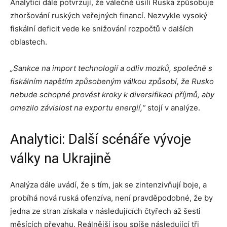
Analytici dále potvrzují, že válečné úsilí Ruska způsobuje
zhoršování ruských veřejných financí. Nezvykle vysoký
fiskální deficit vede ke snižování rozpočtů v dalších
oblastech.
„Sankce na import technologií a odliv mozků, společně s
fiskálním napětím způsobeným válkou způsobí, že Rusko
nebude schopné provést kroky k diversifikaci příjmů, aby
omezilo závislost na exportu energií,“
stojí v analýze.
Analytici: Další scénáře vývoje
války na Ukrajině
Analýza dále uvádí, že s tím, jak se zintenzivňují boje, a
probíhá nová ruská ofenzíva, není pravděpodobné, že by
jedna ze stran získala v následujících čtyřech až šesti
měsících převahu. Reálnější jsou spíše následující tři