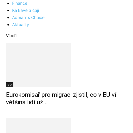
Finance
Ke kávě a čaji
Adman´s Choice
Aktuality
Více
EU
Eurokomisař pro migraci zjistil, co v EU ví
většina lidí už...