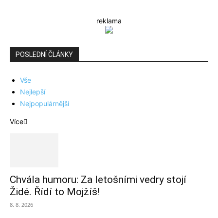
reklama
POSLEDNÍ ČLÁNKY
Vše
Nejlepší
Nejpopulárnější
Více
Chvála humoru: Za letošními vedry stojí
Židé. Řídí to Mojžíš!
8. 8. 2026