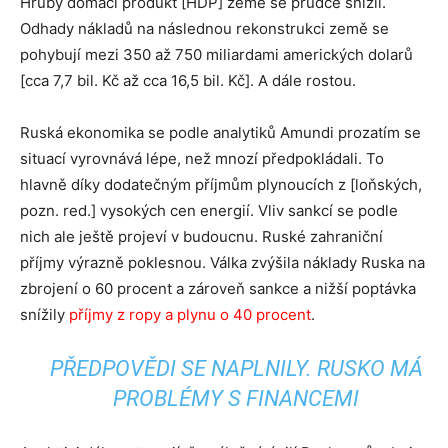
Hrubý domácí produkt [HDP] země se prudce snížil.
Odhady nákladů na následnou rekonstrukci země se
pohybují mezi 350 až 750 miliardami amerických dolarů
[cca 7,7 bil. Kč až cca 16,5 bil. Kč]. A dále rostou.
Ruská ekonomika se podle analytiků Amundi prozatím se
situací vyrovnává lépe, než mnozí předpokládali. To
hlavně díky dodatečným příjmům plynoucích z [loňských,
pozn. red.] vysokých cen energií. Vliv sankcí se podle
nich ale ještě projeví v budoucnu. Ruské zahraniční
příjmy výrazně poklesnou. Válka zvýšila náklady Ruska na
zbrojení o 60 procent a zároveň sankce a nižší poptávka
snížily
příjmy z ropy a plynu o 40 procent
.
PŘEDPOVĚDI SE NAPLNILY. RUSKO MÁ
PROBLÉMY S FINANCEMI