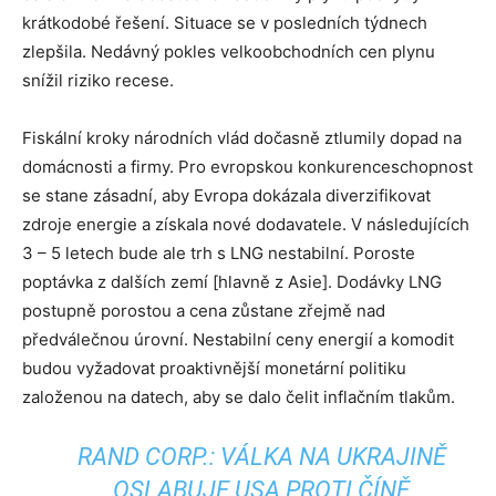
krátkodobé řešení. Situace se v posledních týdnech
zlepšila. Nedávný pokles velkoobchodních cen plynu
snížil riziko recese.
Fiskální kroky národních vlád dočasně ztlumily dopad na
domácnosti a firmy. Pro evropskou konkurenceschopnost
se stane zásadní, aby Evropa dokázala diverzifikovat
zdroje energie a získala nové dodavatele. V následujících
3 – 5 letech bude ale trh s LNG nestabilní. Poroste
poptávka z dalších zemí [hlavně z Asie]. Dodávky LNG
postupně porostou a cena zůstane zřejmě nad
předválečnou úrovní. Nestabilní ceny energií a komodit
budou vyžadovat proaktivnější monetární politiku
založenou na datech, aby se dalo čelit inflačním tlakům.
RAND CORP.: VÁLKA NA UKRAJINĚ
OSLABUJE USA PROTI ČÍNĚ