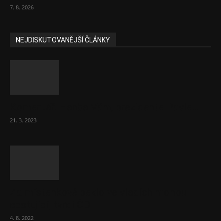
7. 8. 2026
NEJDISKUTOVANĚJŠÍ ČLÁNKY
Komentář: Hanba Vám, prezidente Pavle…
21. 3. 2023
Za místenkové peklo ve vlacích mohou
cestující, tvrdí ČD
4. 8. 2022