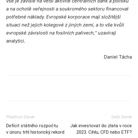
vše je závislé na větší aktivitě centrálních bank a politiků
a na ochotě veřejnosti a soukromého sektoru financovat
potřebné náklady. Evropské korporace mají složitější
situaci než jejich kolegové z jiných zemí, a to vše kvůli
evropské závislosti na fosilních palivech,“
uzavírají
analytici.
Daniel Tácha
Předchozí článek
Další článek
Deficit státního rozpočtu
Jak investovat do zlata v roce
v únoru trhl historický rekord
2023. Cihlu, CFD nebo ETF?