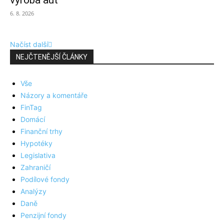
výroba aut
6. 8. 2026
Načíst další
NEJČTENĚJŠÍ ČLÁNKY
Vše
Názory a komentáře
FinTag
Domácí
Finanční trhy
Hypotéky
Legislativa
Zahraničí
Podílové fondy
Analýzy
Daně
Penzijní fondy