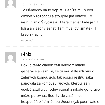
26. 4. 2023 At 13:31
To Německo na to doplatí. Peníze mu budou
chybět v rozpočtu a stoupne jim inflace. To
nemluvím o Švýcarsku, která má ve vládě jen 7
lidí a ani žádný senát. Tam musí být zmatek. Ti
brzo zkrachují.
Odpověď
Fénix
27. 4. 2023 At 0:06
Pokud tento článek četl někdo z mladé
generace a všiml si, že tu neustále mluvím o
zelených komouších, tak popíši realitu, jaká
panovala za komoušů rudých, kterou jsem
osobě zažil a ctihodný čtenář z mladé generace
může porovnat. Rudí tvrdě zasáhli do
hospodářství tím, že buržousty (jak podnikatele