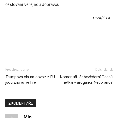
cestování veřejnou dopravou.
–DNA/ČTK–
Předchozí článek
Další článek
Trumpova cla na dovoz z EU
Komentář: Sebevědomí Čechů
jsou znovu ve hře
netkví v aroganci. Nebo ano?
2 KOMENTÁŘE
Mio