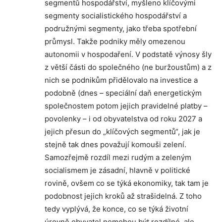
segmentů hospodářství, myšleno klíčovými
segmenty socialistického hospodářství a
podružnými segmenty, jako třeba spotřební
průmysl. Takže podniky měly omezenou
autonomii v hospodaření. V podstatě výnosy šly
z větší části do společného (ne buržoustům) a z
nich se podnikům přidělovalo na investice a
podobně (dnes – speciální daň energetickým
společnostem potom jejich pravidelné platby –
povolenky – i od obyvatelstva od roku 2027 a
jejich přesun do „klíčových segmentů“, jak je
stejně tak dnes považují komouši zelení.
Samozřejmě rozdíl mezi rudým a zeleným
socialismem je zásadní, hlavně v politické
rovině, ovšem co se týká ekonomiky, tak tam je
podobnost jejich kroků až strašidelná. Z toho
tedy vyplývá, že konce, co se týká životní
úrovně obyvatel nemohou být rozdílné, ale