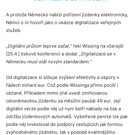
A protože Německo nabízí pořízení jízdenky elektronicky,
Němci o ní hovoří jako o ukázce digitalizace veřejných
služeb.
„Digitální průlom teprve začal,“
řekl Wissing na včerejší
[25.4.] tiskové konferenci a dodal:
„Digitalizace se v
Německu
musí stát novým standardem.“
Od digitalizace si slibuje zvýšení efektivity a úspory v
řádech miliard eur. Což podle Wissinga přímo pocítí i
občané. Příkladem mimo jiné uvedl zmiňovanou
celoněmeckou jízdenku za měsíční paušál 49 eur. Její
digitální verze podle něj už nyní šetří náklady na tisk a
údržbu jízdenkových automatů. Vyšetřené peníze lze pak
podle něj investovat do podpory cestujících jak formou
zvýhodněného jízdného, tak v podobě kvalitnějšího