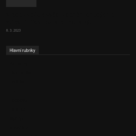
Vláda zvažuje vyšší zdanění chudých a
střední třídy. Bohaté nechá být
8. 3. 2023
Hlavní rubriky
Aktuality
Ekonomika
Politika
EU
Podcasty
Finance
Byznys
Investice