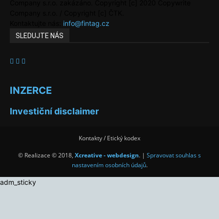
Company s.r.o. zakázáno. Copyright [c] 2020 Copywrite
Company s.r.o. / Copyright [c] ČTK.
Kontaktujte nás:
info@fintag.cz
SLEDUJTE NÁS
INZERCE
Investiční disclaimer
Kontakty / Etický kodex
© Realizace © 2018,
Xcreative - webdesign
. |
Spravovat souhlas s
nastavením osobních údajů
.
adm_sticky