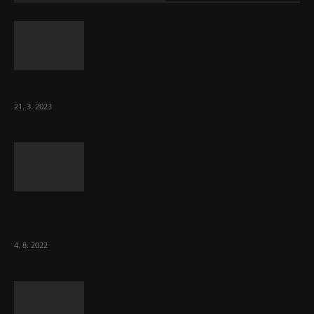
Komentář: Hanba Vám, prezidente Pavle…
21. 3. 2023
Za místenkové peklo ve vlacích mohou
cestující, tvrdí ČD
4. 8. 2022