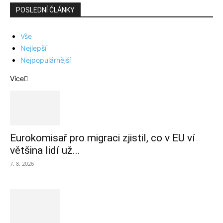
POSLEDNÍ ČLÁNKY
Vše
Nejlepší
Nejpopulárnější
Více
Eurokomisař pro migraci zjistil, co v EU ví
většina lidí už...
7. 8. 2026