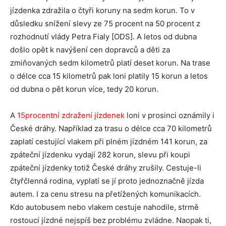
jízdenka zdražila o čtyři koruny na sedm korun. To v
důsledku snížení slevy ze 75 procent na 50 procent z
rozhodnutí vlády Petra Fialy [ODS]. A letos od dubna
došlo opět k navýšení cen dopravců a děti za
zmiňovaných sedm kilometrů platí deset korun. Na trase
o délce cca 15 kilometrů pak loni platily 15 korun a letos
od dubna o pět korun více, tedy 20 korun.
A
15procentní zdražení jízdenek
loni v prosinci oznámily i
České dráhy. Například za trasu o délce cca 70 kilometrů
zaplatí cestující vlakem při plném jízdném 141 korun, za
zpáteční jízdenku vydají 282 korun, slevu při koupi
zpáteční jízdenky totiž České dráhy zrušily. Cestuje-li
čtyřčlenná rodina, vyplatí se jí proto jednoznačně jízda
autem. I za cenu stresu na přetížených komunikacích.
Kdo autobusem nebo vlakem cestuje nahodile, strmě
rostoucí jízdné nejspíš bez problému zvládne. Naopak ti,