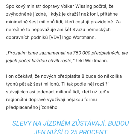
Spolkový ministr dopravy Volker Wissing počítá, že
zvýhodněné jízdné, i když je dražší než loni, přitáhne
minimálně šest milionů lidí, kteří cestují pravidelně. Za
nereálné to nepovažuje ani šéf Svazu německých
dopravních podniků [VDV] Ingo Wortmann.
„Prozatím jsme zaznamenali na 750 000 předplatných, ale
jejich počet každou chvíli roste,“
řekl Wortmann.
I on očekává, že nových předplatitelů bude do několika
týdnů pět až šest milionů. Ti tak podle něj rozšíří
stávajících asi jedenáct milionů lidí, kteří už teď v
regionální dopravě využívají nějakou formu
předplaceného jízdného.
SLEVY NA JÍZDNÉM ZŮSTÁVAJÍ. BUDOU
JEN NIŽŠÍ O 25 PROCENT