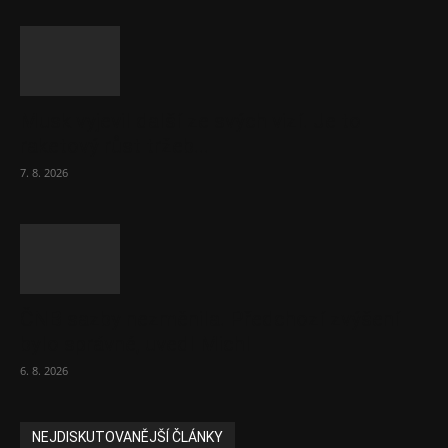
Musk vyjevil další ze svých vizí. Je to
raketový růst tržeb...
7. 8. 2026
ČNB sazby nezměnila. Předchozí zvýšení
bylo správné, uvedl Michl
6. 8. 2026
NEJDISKUTOVANĚJŠÍ ČLÁNKY