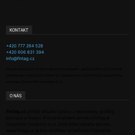
Ke kávě a čaji
Adman´s Choice
KONTAKT
+420 777 264 528
+420 606 831 394
info@fintag.cz
Obsah serveru je chráněn autorským právem. Jakékoli jeho užití včetně
publikování nebo jiného šíření je zakázáno bez předchozího písemného
souhlasu Copywrite Company s.r.o.
O NÁS
FinTag.cz
přináší aktuální zprávy z ekonomiky, politiky,
byznysu a financí. Provozovatelem serveru FinTag je
Copywrite Company s.r.o. Další šíření obsahu serveru
www.fintag.cz je bez souhlasu společnosti Copywrite