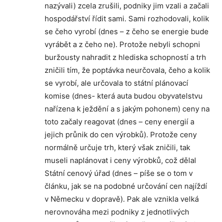
nazývali) zcela zrušili, podniky jim vzali a začali
hospodářství řídit sami. Sami rozhodovali, kolik
se čeho vyrobí (dnes – z čeho se energie bude
vyrábět a z čeho ne). Protože nebyli schopni
buržousty nahradit z hlediska schopností a trh
zničili tím, že poptávka neurčovala, čeho a kolik
se vyrobí, ale určovala to státní plánovací
komise (dnes- která auta budou obyvatelstvu
nařízena k ježdění a s jakým pohonem) ceny na
toto začaly reagovat (dnes – ceny energií a
jejich průnik do cen výrobků). Protože ceny
normálně určuje trh, který však zničili, tak
museli naplánovat i ceny výrobků, což dělal
Státní cenový úřad (dnes – píše se o tom v
článku, jak se na podobné určování cen najíždí
v Německu v dopravě). Pak ale vznikla velká
nerovnováha mezi podniky z jednotlivých