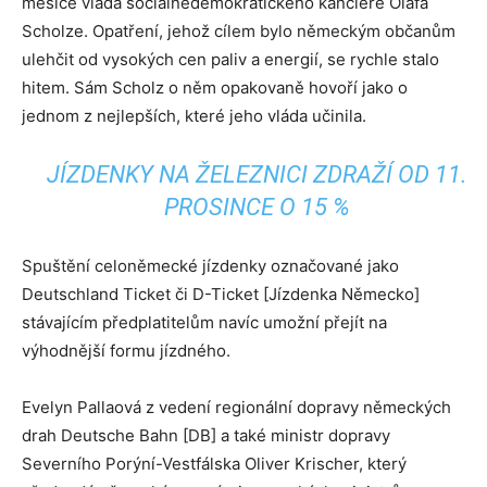
měsíce vláda sociálnědemokratického kancléře Olafa
Scholze. Opatření, jehož cílem bylo německým občanům
ulehčit od vysokých cen paliv a energií, se rychle stalo
hitem. Sám Scholz o něm opakovaně hovoří jako o
jednom z nejlepších, které jeho vláda učinila.
JÍZDENKY NA ŽELEZNICI ZDRAŽÍ OD 11.
PROSINCE O 15 %
Spuštění celoněmecké jízdenky označované jako
Deutschland Ticket či D-Ticket [Jízdenka Německo]
stávajícím předplatitelům navíc umožní přejít na
výhodnější formu jízdného.
Evelyn Pallaová z vedení regionální dopravy německých
drah Deutsche Bahn [DB] a také ministr dopravy
Severního Porýní-Vestfálska Oliver Krischer, který