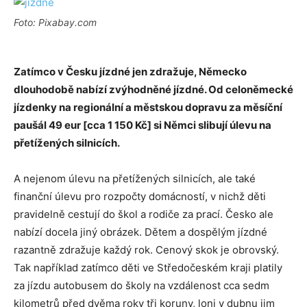
Foto: Pixabay.com
Zatímco v Česku jízdné jen zdražuje, Německo
dlouhodobě nabízí zvýhodněné jízdné. Od
celoněmecké
jízdenky na regionální a městskou dopravu za měsíční
paušál 49 eur [cca 1 150 Kč] si Němci slibují úlevu na
přetížených silnicích.
A nejenom úlevu na přetížených silnicích, ale také
finanční úlevu pro rozpočty domácností, v nichž děti
pravidelně cestují do škol a rodiče za prací. Česko ale
nabízí docela jiný obrázek. Dětem a dospělým jízdné
razantně zdražuje každý rok. Cenový skok je obrovský.
Tak například zatímco děti ve Středočeském kraji platily
za jízdu autobusem do školy na vzdálenost cca sedm
kilometrů před dvěma roky tři koruny, loni v dubnu jim