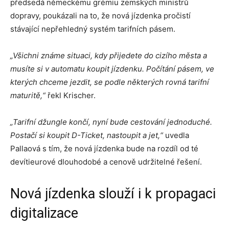
předsedá německému grémiu zemských ministrů
dopravy, poukázali na to, že nová jízdenka pročistí
stávající nepřehledný systém tarifních pásem.
„Všichni známe situaci, kdy přijedete do cizího města a
musíte si v automatu koupit jízdenku. Počítání pásem, ve
kterých chceme jezdit, se podle některých rovná tarifní
maturitě,“
řekl Krischer.
„Tarifní džungle končí, nyní bude cestování jednoduché.
Postačí si koupit D-Ticket, nastoupit a jet,“
uvedla
Pallaová s tím, že nová jízdenka bude na rozdíl od té
devítieurové dlouhodobé a cenově udržitelné řešení.
Nová jízdenka slouží i k propagaci
digitalizace