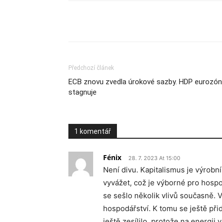
Sdílet
Předchozí článek
ECB znovu zvedla úrokové sazby. HDP eurozón
stagnuje
1 komentář
Fénix
28. 7. 2023 At 15:00
Není divu. Kapitalismus je výrobn
vyvážet, což je výborné pro hospod
se sešlo několik vlivů současně. 
hospodářství. K tomu se ještě při
ještě zesílilo, protože na energii 