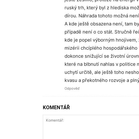
ruský trh, který byl z hlediska m
dírou. Náhrada tohoto možná není
A kde ještě obsazena není, tam by
případě není o co stát. Stručně řeč
kde je popel výborným hnojivem, z
mizérii chcíplého hospodářského 
dokonce snižující se životní úrovn
které na blbnutí nahlas v politice
uchytí určitě, ale ještě toho nes
kvasu a překotného rozvoje a plný
Odpověď
KOMENTÁŘ