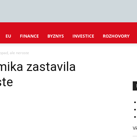
EU
FINANCE
BYZNYS
INVESTICE
ROZHOVORY
pad, ale neroste
ka zastavila
ste
Ví