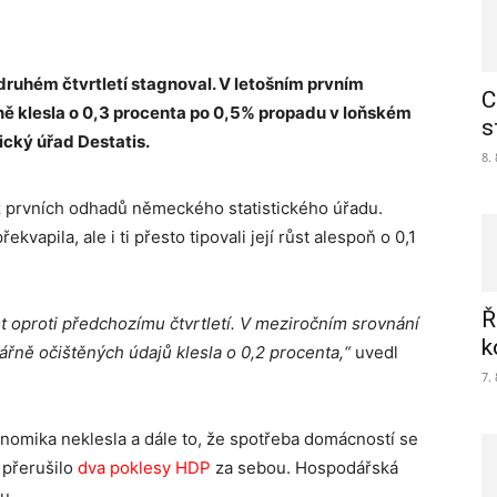
uhém čtvrtletí stagnoval. V letošním prvním
C
ě klesla o 0,3 procenta po 0,5% propadu v loňském
s
ický úřad Destatis.
8.
 z prvních odhadů německého statistického úřadu.
apila, ale i ti přesto tipovali její růst alespoň o 0,1
Ř
t oproti předchozímu čtvrtletí.
V meziročním srovnání
k
ně očištěných údajů klesla o 0,2 procenta,“
uvedl
7.
onomika neklesla a dále to, že spotřeba domácností se
 přerušilo
dva poklesy HDP
za sebou. Hospodářská
u.