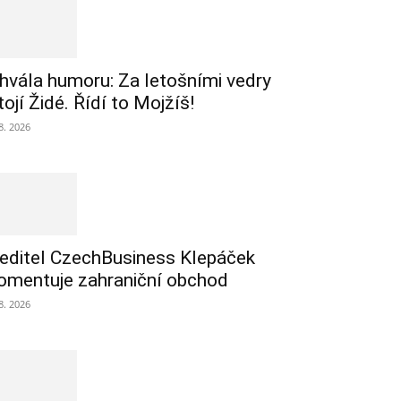
hvála humoru: Za letošními vedry
tojí Židé. Řídí to Mojžíš!
 8. 2026
editel CzechBusiness Klepáček
omentuje zahraniční obchod
 8. 2026