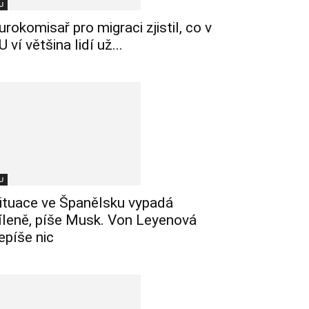
U
urokomisař pro migraci zjistil, co v
U ví většina lidí už...
U
ituace ve Španělsku vypadá
íleně, píše Musk. Von Leyenová
epíše nic