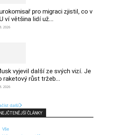
urokomisař pro migraci zjistil, co v
U ví většina lidí už...
 8. 2026
usk vyjevil další ze svých vizí. Je
o raketový růst tržeb...
 8. 2026
číst další
NEJČTENĚJŠÍ ČLÁNKY
Vše