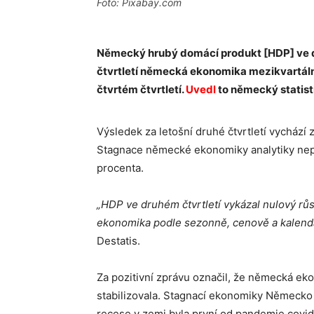
Foto: Pixabay.com
Německý hrubý domácí produkt [HDP] ve dr
čtvrtletí německá ekonomika mezikvartáln
čtvrtém čtvrtletí.
Uvedl
to německý statist
Výsledek za letošní druhé čtvrtletí vychází
Stagnace německé ekonomiky analytiky nepřekv
procenta.
„HDP ve druhém čtvrtletí vykázal nulový růs
ekonomika podle sezonně, cenově a kalendář
Destatis.
Za pozitivní zprávu označil, že německá ek
stabilizovala. Stagnací ekonomiky Německo
recese v zemi byla první od pandemie covid