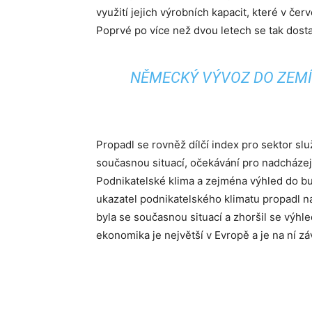
využití jejich výrobních kapacit, které v če
Poprvé po více než dvou letech se tak dos
NĚMECKÝ VÝVOZ DO ZEMÍ 
Propadl se rovněž dílčí index pro sektor sl
současnou situací, očekávání pro nadcházej
Podnikatelské klima a zejména výhled do bu
ukazatel podnikatelského klimatu propadl n
byla se současnou situací a zhoršil se výhl
ekonomika je největší v Evropě a je na ní zá