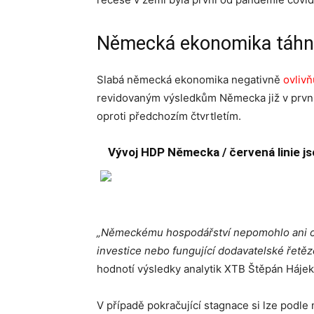
Německá ekonomika táhne
Slabá německá ekonomika negativně
ovliv
revidovaným výsledkům Německa již v prvním
oproti předchozím čtvrtletím.
Vývoj HDP Německa / červená linie j
„Německému hospodářství nepomohlo ani ot
investice nebo fungující dodavatelské řetě
hodnotí výsledky analytik XTB Štěpán Hájek
V případě pokračující stagnace si lze podle 