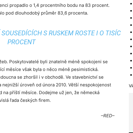
rvenci propadlo o 1,4 procentního bodu na 83 procent.
talo pod dlouhodobý průměr 83,6 procenta.
SOUSEDÍCÍCH S RUSKEM ROSTE I O TISÍC
PROCENT
užeb. Poskytovatelé byli znatelně méně spokojeni se
ící měsíce však byla o něco méně pesimistická.
doucna se zhoršil i v obchodě. Ve stavebnictví se
a nejnižší úroveň od února 2010. Větší nespokojenost
Ví
ed na příští měsíce. Dodejme už jen, že německá
vislá řada českých firem.
–RED–