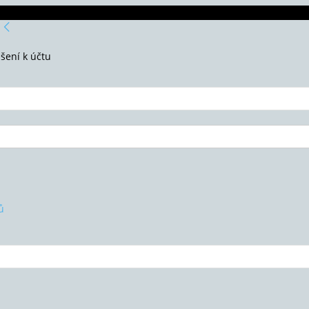
ášení k účtu
ů