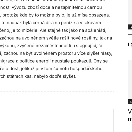
ožnosti vývozu zboží docela nezaplnitelnou černou
, protože kde by to možné bylo, je už mísa obsazena.
 to naopak byla černá díra na peníze a v takovém
F
eno, je to mizérie. Ale stejně tak jako na spáleništi,
T
ačnou na uvolněném světle rašit nové rostliny, tak na
i
výkonu, zvýšené nezaměstnanosti a stagnující, či
i, začnou na být uvolněném prostoru více slyšet hlasy,
 migrace a politice energií neustále poukazují. Ony se
hořelo dost, jelikož je v tom šumotu hospodářského
ch státních kas, nebylo dobře slyšet.
Z
V
m