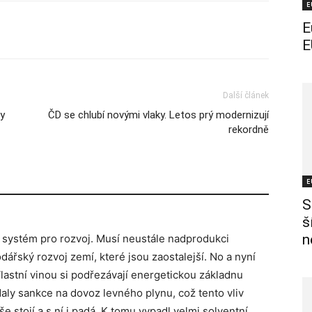
E
E
E
Další článek
y
ČD se chlubí novými vlaky. Letos prý modernizují
rekordně
E
S
š
n
í systém pro rozvoj. Musí neustále nadprodukci
ářský rozvoj zemí, které jsou zaostalejší. No a nyní
Vlastní vinou si podřezávají energetickou základnu
daly sankce na dovoz levného plynu, což tento vliv
vše stojí a s ní i padá. K tomu vypadl velmi solventní