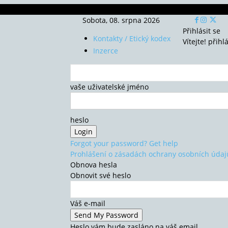
Sobota, 08. srpna 2026
Přihlásit se
Kontakty / Etický kodex
Vítejte! přihl
Inzerce
vaše uživatelské jméno
heslo
Forgot your password? Get help
Prohlášení o zásadách ochrany osobních údaj
Obnova hesla
Obnovit své heslo
Váš e-mail
Heslo vám bude zasláno na váš email