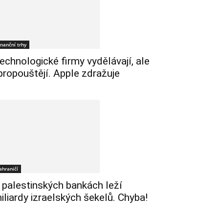
inanční trhy
echnologické firmy vydělávají, ale
 propouštějí. Apple zdražuje
ahraničí
 palestinských bankách leží
iliardy izraelských šekelů. Chyba!