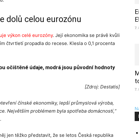
E
 dolů celou eurozónu
E
7.
ňuje výkon celé eurozóny
. Její ekonomika se právě kvůli
 čtvrtletí propadla do recese. Klesla o 0,1 procenta
sou očištěné údaje, modrá jsou původní hodnoty
M
t
[Zdroj: Destatis]
7.
evření čínské ekonomiky, lepší průmyslová výroba,
Na
zce. Největším problémem byla spotřeba domácností,“
.
něj jen těžko představit, že se letos Česká republika