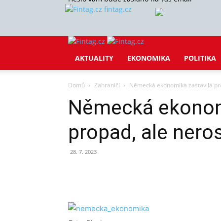
fintag.cz
AKTUALITY
EKONOMIKA
POLITIKA
Domů
Zahraničí
Německá ekonomika zastavila pro
Německá ekonomi
propad, ale nero
28. 7. 2023
Sdílet