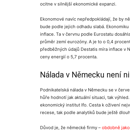
ocitne v silnější ekonomické expanzi.
Ekonomové navíc nepředpokládají, že by ně
bude podle jejich odhadu slabá. Ekonomiku t
inflace. Ta v červnu podle Eurostatu dosáhla
průměr zemí eurozóny. A je to o 0,4 procent
předběžných údajů Destatis míra inflace v N
ceny energií o 5,7 procenta.
Nálada v Německu není nik
Podnikatelská nálada v Německu se v červen
hůře hodnotí jak aktuální situaci, tak výhled
ekonomický institut Ifo. Cesta k oživení ne
recese, tak podle analytiků bude ještě dlouh
Důvod je, že německé firmy –
obdobně jako