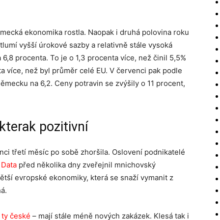
mecká ekonomika rostla. Naopak i druhá polovina roku
lumí vyšší úrokové sazby a relativně stále vysoká
 6,8 procenta. To je o 1,3 procenta více, než činil 5,5%
a více, než byl průměr celé EU. V červenci pak podle
ěmecku na 6,2. Ceny potravin se zvýšily o 11 procent,
terak pozitivní
ci třetí měsíc po sobě zhoršila. Oslovení podnikatelé
.
Data
před několika dny zveřejnil mnichovský
jvětší evropské ekonomiky, která se snaží vymanit z
á.
 ty české
– mají stále méně nových zakázek. Klesá tak i