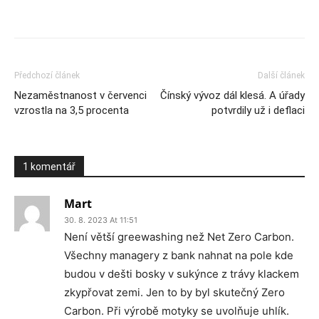
Předchozí článek
Další článek
Nezaměstnanost v červenci
Čínský vývoz dál klesá. A úřady
vzrostla na 3,5 procenta
potvrdily už i deflaci
1 komentář
Mart
30. 8. 2023 At 11:51
Není větší greewashing než Net Zero Carbon.
Všechny managery z bank nahnat na pole kde
budou v dešti bosky v sukýnce z trávy klackem
zkypřovat zemi. Jen to by byl skutečný Zero
Carbon. Při výrobě motyky se uvolňuje uhlík.