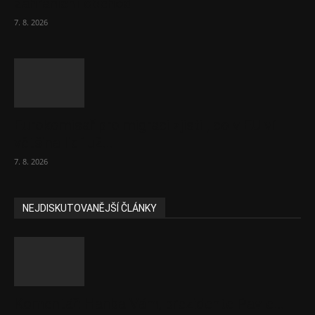
zahraniční obchod
7. 8. 2026
Eurokomisař pro migraci zjistil, co v EU ví
většina lidí už...
7. 8. 2026
NEJDISKUTOVANĚJŠÍ ČLÁNKY
Komentář: Hanba Vám, prezidente Pavle…