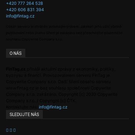
+420 777 264 528
+420 606 831 394
info@fintag.cz
Obsah serveru je chráněn autorským právem. Jakékoli jeho užití včetně
publikování nebo jiného šíření je zakázáno bez předchozího písemného
souhlasu Copywrite Company s.r.o.
O NÁS
FinTag.cz
přináší aktuální zprávy z ekonomiky, politiky,
byznysu a financí. Provozovatelem serveru FinTag je
Copywrite Company s.r.o. Další šíření obsahu serveru
www.fintag.cz je bez souhlasu společnosti Copywrite
Company s.r.o. zakázáno. Copyright [c] 2020 Copywrite
Company s.r.o. / Copyright [c] ČTK.
Kontaktujte nás:
info@fintag.cz
SLEDUJTE NÁS