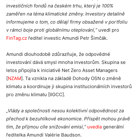
investičních fondů na českém trhu, který je 100%
zaměřen na téma klimatické změny. Investory detailně
informujeme o tom, co dělají firmy obsažené v portfoliu
v rámci boje proti globálnímu oteplování,“
uvedl pro
FinTag.cz
ředitel investic Amundi Petr Šimčák.
Amundi dlouhodobě zdůrazňuje, že odpovědné
investování dává smysl mnoha investorům. Skupina se
letos připojila k iniciativě Net Zero Asset Managers
[
NZAM
]. Ta vznikla na základě Dohody OSN o změně
klimatu a koordinuje ji skupina institucionálních investorů
pro změnu klimatu [IIGCC].
„Vlády a společnosti nesou kolektivní odpovědnost za
přechod k bezuhlíkové ekonomice. Přispět mohou právě
tím, že přijmou cíle snižování emisí,“
uvedla
generální
ředitelka Amundi Valérie Baudson.