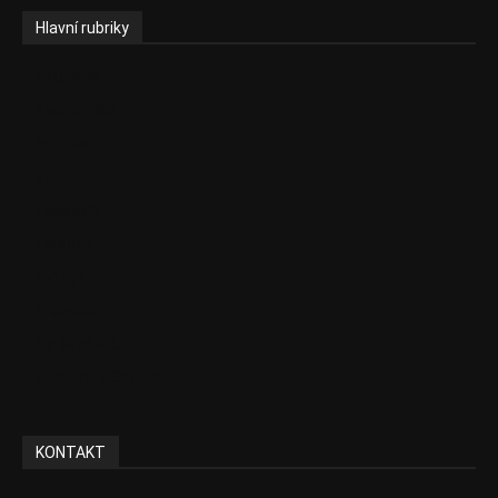
Hlavní rubriky
Aktuality
Ekonomika
Politika
EU
Podcasty
Finance
Byznys
Investice
Ke kávě a čaji
Adman´s Choice
KONTAKT