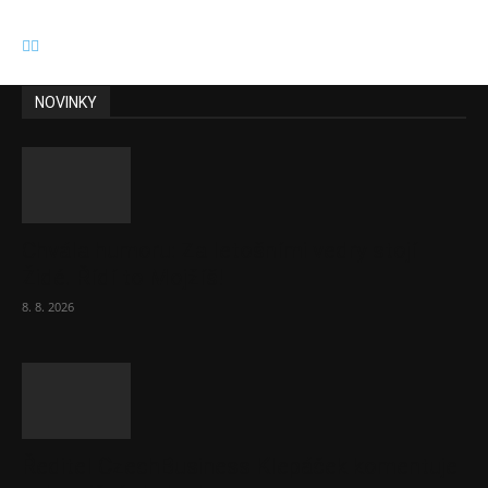
NOVINKY
Chvála humoru: Za letošními vedry stojí
Židé. Řídí to Mojžíš!
8. 8. 2026
Ředitel CzechBusiness Klepáček komentuje