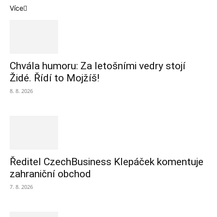
Více
Chvála humoru: Za letošními vedry stojí
Židé. Řídí to Mojžíš!
8. 8. 2026
Ředitel CzechBusiness Klepáček komentuje
zahraniční obchod
7. 8. 2026