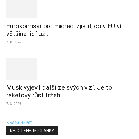
Eurokomisař pro migraci zjistil, co v EU ví
většina lidí už...
7. 8. 2026
Musk vyjevil další ze svých vizí. Je to
raketový růst tržeb...
7. 8. 2026
Načíst další
NEJČTENĚJŠÍ ČLÁNKY