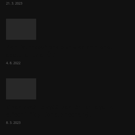
21. 3. 2023
Za místenkové peklo ve vlacích mohou
cestující, tvrdí ČD
4. 8. 2022
Vláda zvažuje vyšší zdanění chudých a
střední třídy. Bohaté nechá být
8. 3. 2023