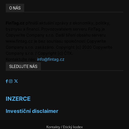
O NÁS
FinTag.cz
přináší aktuální zprávy z ekonomiky, politiky,
byznysu a financí. Provozovatelem serveru FinTag je
Copywrite Company s.r.o. Další šíření obsahu serveru
www.fintag.cz je bez souhlasu společnosti Copywrite
Company s.r.o. zakázáno. Copyright [c] 2020 Copywrite
Company s.r.o. / Copyright [c] ČTK.
Kontaktujte nás:
info@fintag.cz
SLEDUJTE NÁS
INZERCE
Investiční disclaimer
Kontakty / Etický kodex