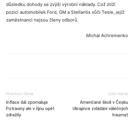
důsledku dohody se zvýší výrobní náklady. Což ztíží
pozici automobilek Ford, GM a Stellantis vůči Tesle, jejíž
zaměstnanci nejsou členy odborů.
Michal Achremenko
Předchozí článek
Další článek
Inflace dál zpomaluje.
Američané školí v Česku
Potraviny ale v říjnu opět
Ukrajince zvládání válečných
zdražily
traumat