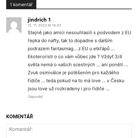
1 komentář
jindrich 1
12. 11. 2023 At 14:33
Stejně jako amíci nesouhlasili s podvodem z EU
řepka do nafty, tak to dopadne s dalším
podrazem fantasmag… z EU u elkřápů …
Ekoteroristi o co vám vůbec jde ? Vždyť 3/4
světa nemá o vašich scestných … ani ponětí …
Zvuk osmiválce je potěšením pro každého
řidiče … teda pokud na to má love … v Česku
jsou love už rozkradeny i pro řidiče …
Odpověď
KOMENTÁŘ