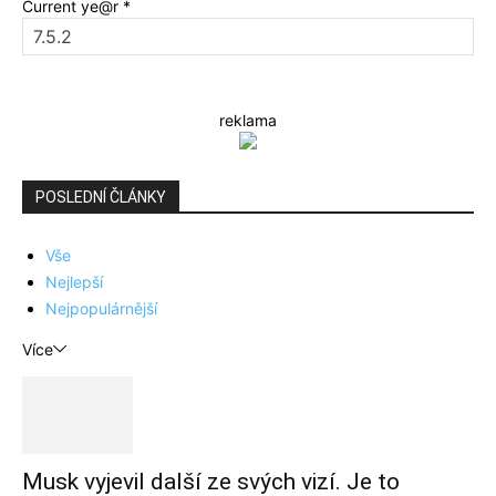
Current ye@r
*
reklama
POSLEDNÍ ČLÁNKY
Vše
Nejlepší
Nejpopulárnější
Více
Musk vyjevil další ze svých vizí. Je to