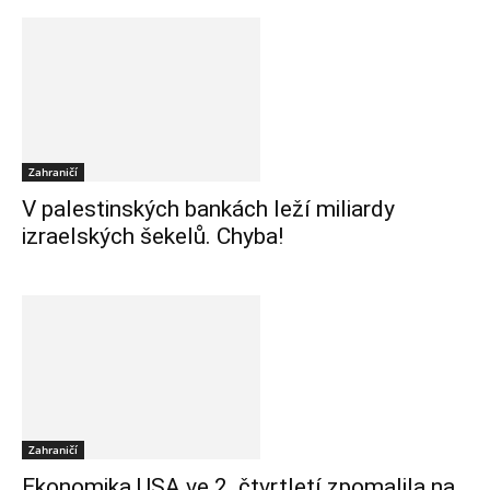
Zahraničí
V palestinských bankách leží miliardy
izraelských šekelů. Chyba!
Zahraničí
Ekonomika USA ve 2. čtvrtletí zpomalila na