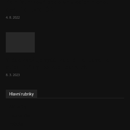
Za místenkové peklo ve vlacích mohou
cestující, tvrdí ČD
4. 8. 2022
Vláda zvažuje vyšší zdanění chudých a
střední třídy. Bohaté nechá být
8. 3. 2023
Hlavní rubriky
Aktuality
Ekonomika
Politika