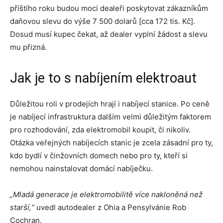
příštího roku budou moci dealeři poskytovat zákazníkům
daňovou slevu do výše 7 500 dolarů [cca 172 tis. Kč].
Dosud musí kupec čekat, až dealer vyplní žádost a slevu
mu přizná.
Jak je to s nabíjením elektroaut
Důležitou roli v prodejích hrají i nabíjecí stanice. Po ceně
je nabíjecí infrastruktura dalším velmi důležitým faktorem
pro rozhodování, zda elektromobil koupit, či nikoliv.
Otázka veřejných nabíjecích stanic je zcela zásadní pro ty,
kdo bydlí v činžovních domech nebo pro ty, kteří si
nemohou nainstalovat domácí nabíječku.
„Mladá generace je elektromobilitě více nakloněná než
starší,“
uvedl autodealer z Ohia a Pensylvánie Rob
Cochran.