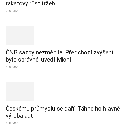
raketový růst tržeb...
7. 8. 2026
ČNB sazby nezměnila. Předchozí zvýšení
bylo správné, uvedl Michl
6. 8. 2026
Českému průmyslu se daří. Táhne ho hlavně
výroba aut
6. 8. 2026