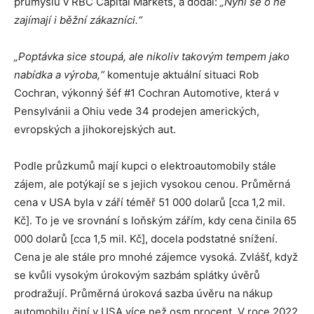
průmyslu v RBC Capital Markets, a dodal:
„Nyní se o ně
zajímají i běžní zákazníci.“
„Poptávka sice stoupá, ale nikoliv takovým tempem jako
nabídka a výroba,“
komentuje aktuální situaci Rob
Cochran, výkonný šéf #1 Cochran Automotive, která v
Pensylvánii a Ohiu vede 34 prodejen amerických,
evropských a jihokorejských aut.
Podle průzkumů mají kupci o elektroautomobily stále
zájem, ale potýkají se s jejich vysokou cenou. Průměrná
cena v USA byla v září téměř 51 000 dolarů [cca 1,2 mil.
Kč]. To je ve srovnání s loňským zářím, kdy cena činila 65
000 dolarů [cca 1,5 mil. Kč], docela podstatné snížení.
Cena je ale stále pro mnohé zájemce vysoká. Zvlášť, když
se kvůli vysokým úrokovým sazbám splátky úvěrů
prodražují. Průměrná úroková sazba úvěru na nákup
automobilu činí v USA více než osm procent. V roce 2022