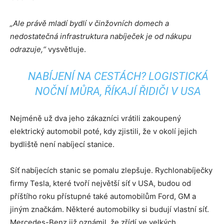
„Ale právě mladí bydlí v činžovních domech a
nedostatečná infrastruktura nabíječek je od nákupu
odrazuje,“
vysvětluje.
NABÍJENÍ NA CESTÁCH? LOGISTICKÁ
NOČNÍ MŮRA, ŘÍKAJÍ ŘIDIČI V USA
Nejméně už dva jeho zákazníci vrátili zakoupený
elektrický automobil poté, kdy zjistili, že v okolí jejich
bydliště není nabíjecí stanice.
Síť nabíjecích stanic se pomalu zlepšuje. Rychlonabíječky
firmy Tesla, které tvoří největší síť v USA, budou od
příštího roku přístupné také automobilům Ford, GM a
jiným značkám. Některé automobilky si budují vlastní síť.
Mercedes-Benz již oznámil, že zřídí ve velkých