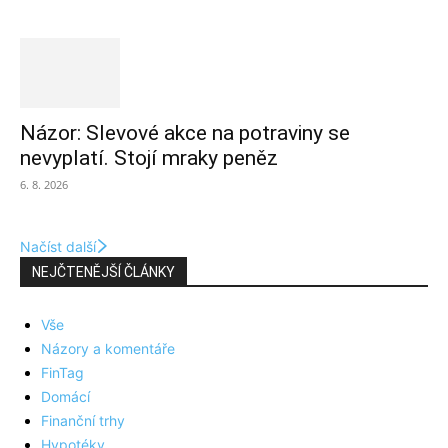
Názor: Slevové akce na potraviny se
nevyplatí. Stojí mraky peněz
6. 8. 2026
Načíst další
NEJČTENĚJŠÍ ČLÁNKY
Vše
Názory a komentáře
FinTag
Domácí
Finanční trhy
Hypotéky