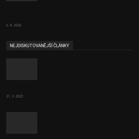
Českému průmyslu se daří. Táhne ho hlavně
výroba aut
6. 8. 2026
NEJDISKUTOVANĚJŠÍ ČLÁNKY
Komentář: Hanba Vám, prezidente Pavle…
21. 3. 2023