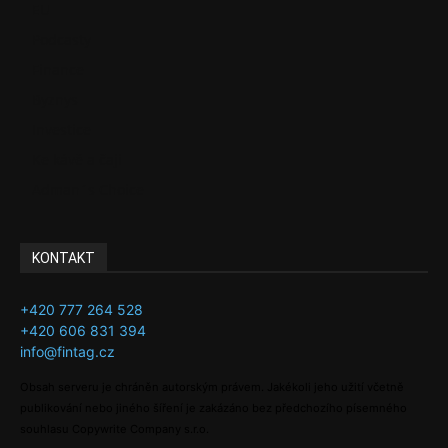
EU
Podcasty
Finance
Byznys
Investice
Ke kávě a čaji
Adman´s Choice
KONTAKT
+420 777 264 528
+420 606 831 394
info@fintag.cz
Obsah serveru je chráněn autorským právem. Jakékoli jeho užití včetně
publikování nebo jiného šíření je zakázáno bez předchozího písemného
souhlasu Copywrite Company s.r.o.