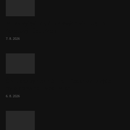
Musk vyjevil další ze svých vizí. Je to
raketový růst tržeb...
7. 8. 2026
ČNB sazby nezměnila. Předchozí zvýšení
bylo správné, uvedl Michl
6. 8. 2026