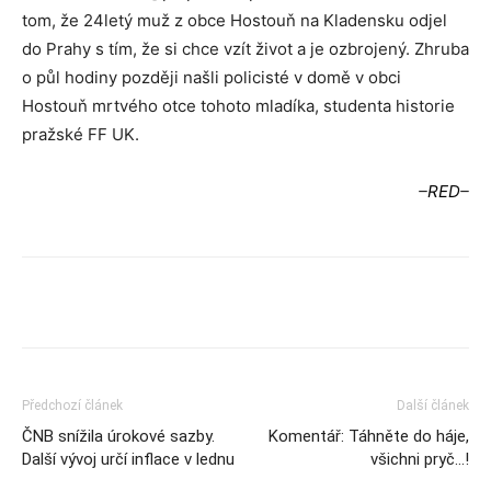
tom, že 24letý muž z obce Hostouň na Kladensku odjel
do Prahy s tím, že si chce vzít život a je ozbrojený. Zhruba
o půl hodiny později našli policisté v domě v obci
Hostouň mrtvého otce tohoto mladíka, studenta historie
pražské FF UK.
–
RED
–
Předchozí článek
Další článek
ČNB snížila úrokové sazby.
Komentář: Táhněte do háje,
Další vývoj určí inflace v lednu
všichni pryč…!