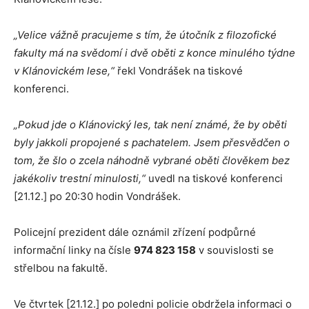
„Velice vážně pracujeme s tím, že útočník z filozofické
fakulty má na svědomí i dvě oběti z konce minulého týdne
v Klánovickém lese,“
řekl Vondrášek na tiskové
konferenci.
„Pokud jde o Klánovický les, tak není známé, že by oběti
byly jakkoli propojené s pachatelem. Jsem přesvědčen o
tom, že šlo o zcela náhodně vybrané oběti člověkem bez
jakékoliv trestní minulosti,“
uvedl na tiskové konferenci
[21.12.] po 20:30 hodin Vondrášek.
Policejní prezident dále oznámil zřízení podpůrné
informační linky na čísle
974 823 158
v souvislosti se
střelbou na fakultě.
Ve čtvrtek [21.12.] po poledni policie obdržela informaci o