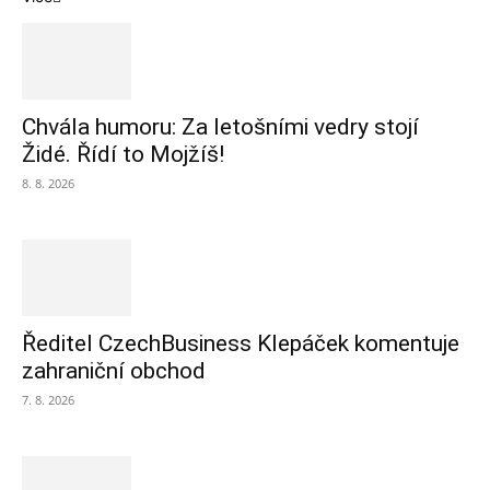
Chvála humoru: Za letošními vedry stojí
Židé. Řídí to Mojžíš!
8. 8. 2026
Ředitel CzechBusiness Klepáček komentuje
zahraniční obchod
7. 8. 2026