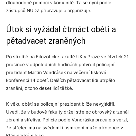
dlouhodobé pomoci v komunitě. Ta se nyní podle
zástupců NUDZ připravuje a organizuje.
Útok si vyžádal čtrnáct obětí a
pětadvacet zraněných
Po střelbě na Filozofické fakultě UK v Praze ve čtvrtek 21.
prosince v odpoledních hodinách potvrdil policejní
prezident Martin Vondrášek na večerní tiskové
konferenci 14 obětí. Dalších pětadvacet lidí utrpělo
zranění, z toho deset lidí těžké.
K věku obětí se policejní prezident blíže nevyjádřil.
Uvedl, že v budově fakulty držel střelec obrovský arzenál
zbraní a střeliva. Policie podle Vondráška pracuje s verzí,
že střelec má na svědomí i usmrcení muže a kojence v
Klánovickém lese.