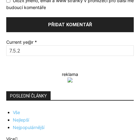
Uložit jméno, email a www stránky v prohlížeči pro další mé
budoucí komentáře
Current ye@r
*
reklama
POSLEDNÍ ČLÁNKY
Vše
Nejlepší
Nejpopulárnější
Více