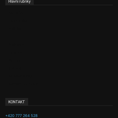
Hlavní rubriky
Aktuality
Ekonomika
Politika
EU
Podcasty
Finance
Byznys
Investice
Ke kávě a čaji
Adman´s Choice
KONTAKT
+420 777 264 528