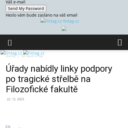
Váš e-mail
Heslo vám bude zasláno na váš email
fintag.cz
Domů
Ke kávě a čaji
Úřady nabídly linky podpory
po tragické střelbě na
Filozofické fakultě
22. 12. 2023