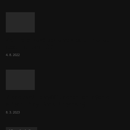
Za místenkové peklo ve vlacích mohou
cestující, tvrdí ČD
4. 8. 2022
Vláda zvažuje vyšší zdanění chudých a
střední třídy. Bohaté nechá být
8. 3. 2023