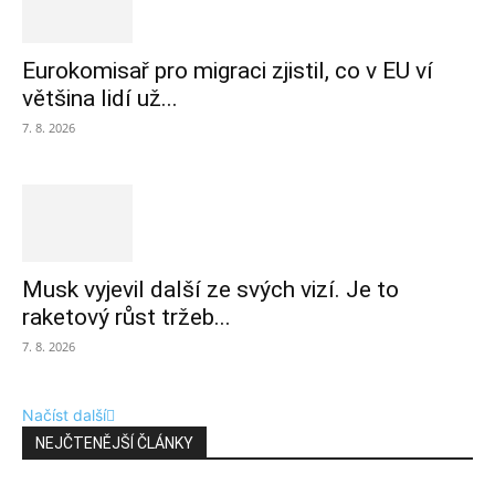
Eurokomisař pro migraci zjistil, co v EU ví
většina lidí už...
7. 8. 2026
Musk vyjevil další ze svých vizí. Je to
raketový růst tržeb...
7. 8. 2026
Načíst další
NEJČTENĚJŠÍ ČLÁNKY