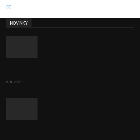
NOVINKY
Chvála humoru: Za letošními vedry stojí
Židé. Řídí to Mojžíš!
8. 8. 2026
Ředitel CzechBusiness Klepáček komentuje
zahraniční obchod