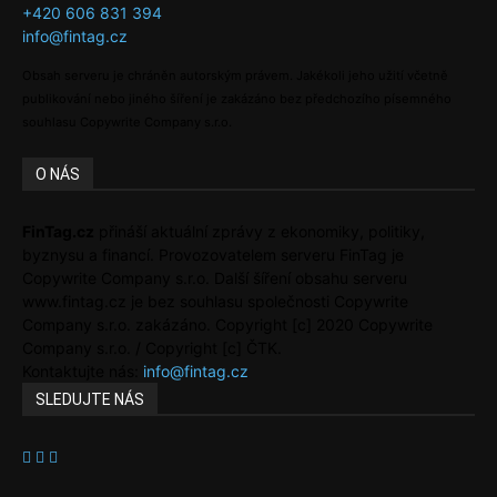
+420 606 831 394
info@fintag.cz
Obsah serveru je chráněn autorským právem. Jakékoli jeho užití včetně
publikování nebo jiného šíření je zakázáno bez předchozího písemného
souhlasu Copywrite Company s.r.o.
O NÁS
FinTag.cz
přináší aktuální zprávy z ekonomiky, politiky,
byznysu a financí. Provozovatelem serveru FinTag je
Copywrite Company s.r.o. Další šíření obsahu serveru
www.fintag.cz je bez souhlasu společnosti Copywrite
Company s.r.o. zakázáno. Copyright [c] 2020 Copywrite
Company s.r.o. / Copyright [c] ČTK.
Kontaktujte nás:
info@fintag.cz
SLEDUJTE NÁS