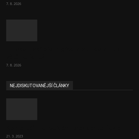
7. 8. 2026
Eurokomisař pro migraci zjistil, co v EU ví
většina lidí už...
7. 8. 2026
NEJDISKUTOVANĚJŠÍ ČLÁNKY
Komentář: Hanba Vám, prezidente Pavle…
21. 3. 2023