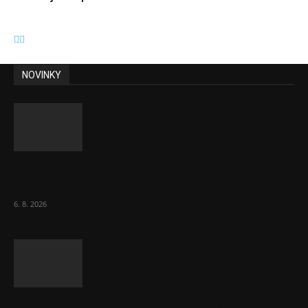
NOVINKY
ČNB sazby nezměnila. Předchozí zvýšení
bylo správné, uvedl Michl
6. 8. 2026
Českému průmyslu se daří. Táhne ho hlavně