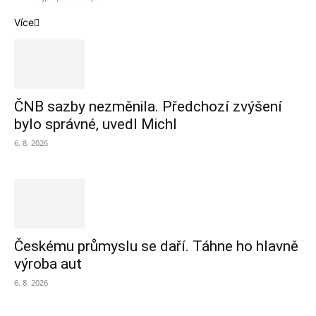
Více
ČNB sazby nezměnila. Předchozí zvýšení
bylo správné, uvedl Michl
6. 8. 2026
Českému průmyslu se daří. Táhne ho hlavně
výroba aut
6. 8. 2026