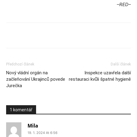
–RED–
Předchozí článek
Další článek
Nový vládní orgán na
Inspekce uzavřela další
začleňování Ukrajinců povede
restauraci kvůli špatné hygieně
Jurečka
1 komentář
Mila
19. 1. 2024 At 6:56