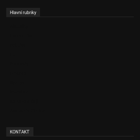
Hlavní rubriky
Aktuality
Ekonomika
Politika
EU
Podcasty
Finance
Byznys
Investice
Ke kávě a čaji
Adman´s Choice
KONTAKT