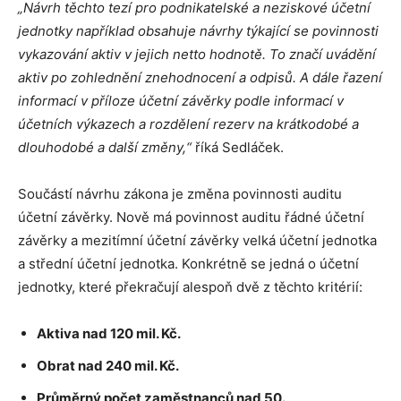
„Návrh těchto tezí pro podnikatelské a neziskové účetní
jednotky například obsahuje návrhy týkající se povinnosti
vykazování aktiv v jejich netto hodnotě. To značí uvádění
aktiv po zohlednění znehodnocení a odpisů. A dále řazení
informací v příloze účetní závěrky podle informací v
účetních výkazech a rozdělení rezerv na krátkodobé a
dlouhodobé a další změny,“
říká Sedláček.
Součástí návrhu zákona je změna povinnosti auditu
účetní závěrky. Nově má povinnost auditu řádné účetní
závěrky a mezitímní účetní závěrky velká účetní jednotka
a střední účetní jednotka. Konkrétně se jedná o účetní
jednotky, které překračují alespoň dvě z těchto kritérií:
Aktiva nad 120 mil. Kč.
Obrat nad 240 mil. Kč.
Průměrný počet zaměstnanců nad 50.