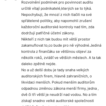
Rozvolnění podmínek pro povinnost auditu
určitě vítají podnikatelé,kterých se to týká.
Nepochybuji, že mnozí z nich tlačili na své
spřátelené politiky, aby napomohli zrušení
každoroční auditorské kontroly nad tím, zda
dodržují patřičné účetní zákony.
Někteří z nich tak budou mít větší prostor
zakamuflovat to,co bude pro ně výhodné.Jediná
kontrola z finančáku se většinou objeví za
několik roků, zvlášť ve větších městech. A ta tak
daleko zpětně nejde.
No a už delší dobu je tady snaha velkých
auditorských firem, hlavně zahraničních, o
likvidaci menších. Pokud menším auditorům
odpadnou změnou zákona menší firmy, jedna ,
dvě či tři větší je neudrží nad vodou. No a tím
získají snadno velké auditorské společnosti