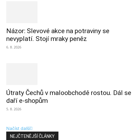
Názor: Slevové akce na potraviny se
nevyplatí. Stojí mraky peněz
6. 8. 2026
Útraty Čechů v maloobchodě rostou. Dál se
daří e-shopům
5. 8. 2026
Načíst další
NEJČTENĚJŠÍ ČLÁNKY