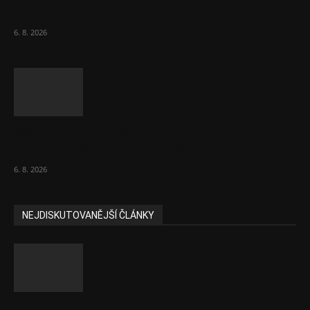
výroba aut
6. 8. 2026
Názor: Slevové akce na potraviny se
nevyplatí. Stojí mraky peněz
6. 8. 2026
NEJDISKUTOVANĚJŠÍ ČLÁNKY
Komentář: Hanba Vám, prezidente Pavle…