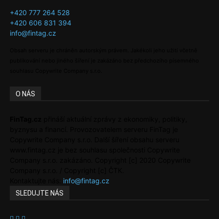
+420 777 264 528
+420 606 831 394
info@fintag.cz
Obsah serveru je chráněn autorským právem. Jakékoli jeho užití včetně
publikování nebo jiného šíření je zakázáno bez předchozího písemného
souhlasu Copywrite Company s.r.o.
O NÁS
FinTag.cz
přináší aktuální zprávy z ekonomiky, politiky,
byznysu a financí. Provozovatelem serveru FinTag je
Copywrite Company s.r.o. Další šíření obsahu serveru
www.fintag.cz je bez souhlasu společnosti Copywrite
Company s.r.o. zakázáno. Copyright [c] 2020 Copywrite
Company s.r.o. / Copyright [c] ČTK.
Kontaktujte nás:
info@fintag.cz
SLEDUJTE NÁS