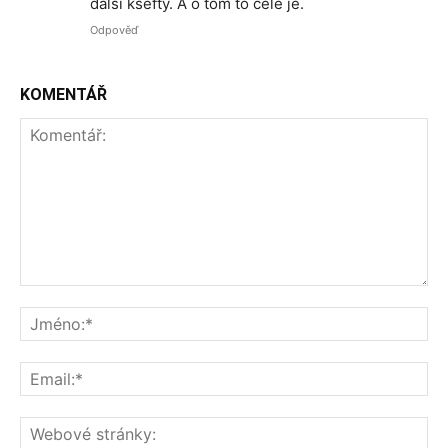
další kšefty. A o tom to celé je.
Odpověď
KOMENTÁŘ