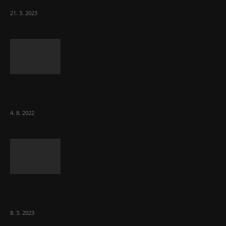
21. 3. 2023
Za místenkové peklo ve vlacích mohou
cestující, tvrdí ČD
4. 8. 2022
Vláda zvažuje vyšší zdanění chudých a
střední třídy. Bohaté nechá být
8. 3. 2023