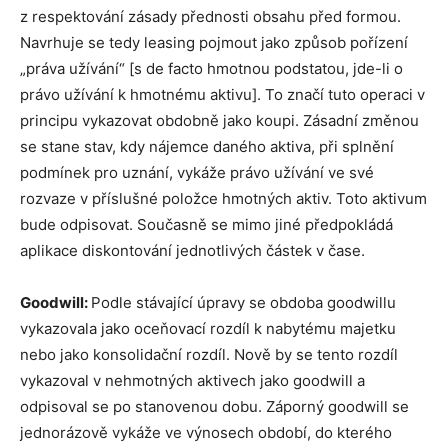
z respektování zásady přednosti obsahu před formou.
Navrhuje se tedy leasing pojmout jako způsob pořízení
„práva užívání“ [s de facto hmotnou podstatou, jde-li o
právo užívání k hmotnému aktivu]. To značí tuto operaci v
principu vykazovat obdobně jako koupi. Zásadní změnou
se stane stav, kdy nájemce daného aktiva, při splnění
podmínek pro uznání, vykáže právo užívání ve své
rozvaze v příslušné položce hmotných aktiv. Toto aktivum
bude odpisovat. Současně se mimo jiné předpokládá
aplikace diskontování jednotlivých částek v čase.
Goodwill:
Podle stávající úpravy se obdoba goodwillu
vykazovala jako oceňovací rozdíl k nabytému majetku
nebo jako konsolidační rozdíl. Nově by se tento rozdíl
vykazoval v nehmotných aktivech jako goodwill a
odpisoval se po stanovenou dobu. Záporný goodwill se
jednorázově vykáže ve výnosech období, do kterého