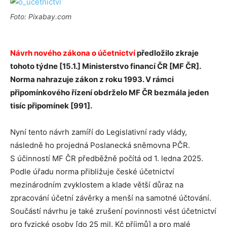
Foto: Pixabay.com
Návrh nového zákona o účetnictví
předložilo zkraje
tohoto týdne [15.1.] Ministerstvo financí ČR [MF ČR].
Norma nahrazuje zákon z roku 1993. V rámci
připomínkového řízení obdrželo MF ČR bezmála jeden
tisíc připomínek [991].
Nyní tento návrh zamíří do Legislativní rady vlády,
následně ho projedná Poslanecká sněmovna PČR.
S účinností MF ČR předběžně počítá od 1. ledna 2025.
Podle úřadu norma přibližuje české účetnictví
mezinárodním zvyklostem a klade větší důraz na
zpracování účetní závěrky a menší na samotné účtování.
Součástí návrhu je také zrušení povinnosti vést účetnictví
pro fyzické osoby [do 25 mil. Kč příjmů] a pro malé