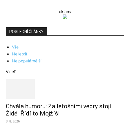
reklama
POSLEDNÍ ČLÁNKY
Vše
Nejlepší
Nejpopulárnější
Více
Chvála humoru: Za letošními vedry stojí
Židé. Řídí to Mojžíš!
8. 8. 2026