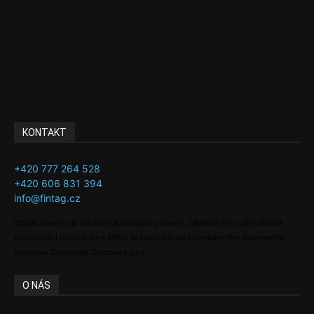
Finance
Byznys
Investice
Ke kávě a čaji
Adman´s Choice
KONTAKT
+420 777 264 528
+420 606 831 394
info@fintag.cz
Obsah serveru je chráněn autorským právem. Jakékoli jeho užití včetně
publikování nebo jiného šíření je zakázáno bez předchozího písemného
souhlasu Copywrite Company s.r.o.
O NÁS