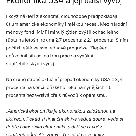
Ekonomika USA a její další vývoj
I když někteří z ekonomů dlouhodobě předpokládají
útlum americké ekonomiky i mělkou recesi, Mezinárodní
měnový fond [MMF] minulý týden zvýšil odhad jejího
růstu na letošní rok na 2,7 procenta z 2,1 procenta. S ním
počítal ještě ve své lednové prognóze. Zlepšení
odůvodnil situací na trhu práce a vyššími
spotřebitelskými výdaji.
Na druhé straně aktuální propad ekonomiky USA z 3,4
procenta na konci loňského roku na nynějších 1,6
procenta nezavdává příliš důvodů k optimismu.
„Americká ekonomika je ekonomikou založenou na
aktivech. Pokud si finanční aktiva vedou dobře, vede si
dobře i americká ekonomika a daří se rovněž
spotřebitelům. Ale znovu: Teď vidíme známky