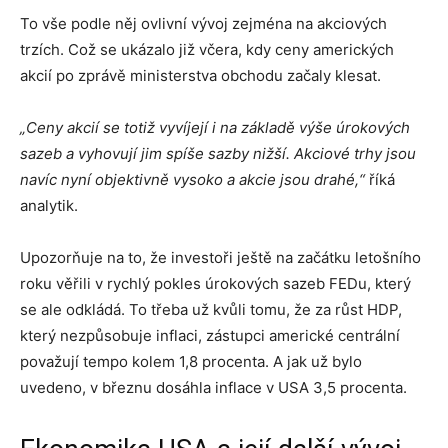
To vše podle něj ovlivní vývoj zejména na akciových
trzích. Což se ukázalo již včera, kdy ceny amerických
akcií po zprávě ministerstva obchodu začaly klesat.
„Ceny akcií se totiž vyvíjejí i na základě výše úrokových
sazeb a vyhovují jim spíše sazby nižší. Akciové trhy jsou
navíc nyní objektivně vysoko a akcie jsou drahé,“
říká
analytik.
Upozorňuje na to, že investoři ještě na začátku letošního
roku věřili v rychlý pokles úrokových sazeb FEDu, který
se ale odkládá. To třeba už kvůli tomu, že za růst HDP,
který nezpůsobuje inflaci, zástupci americké centrální
považují tempo kolem 1,8 procenta. A jak už bylo
uvedeno, v březnu dosáhla inflace v USA 3,5 procenta.