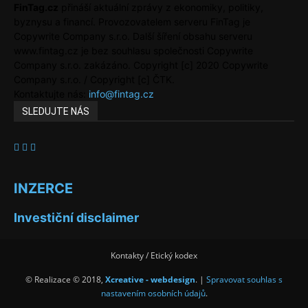
FinTag.cz
přináší aktuální zprávy z ekonomiky, politiky,
byznysu a financí. Provozovatelem serveru FinTag je
Copywrite Company s.r.o. Další šíření obsahu serveru
www.fintag.cz je bez souhlasu společnosti Copywrite
Company s.r.o. zakázáno. Copyright [c] 2020 Copywrite
Company s.r.o. / Copyright [c] ČTK.
Kontaktujte nás:
info@fintag.cz
SLEDUJTE NÁS
INZERCE
Investiční disclaimer
Kontakty / Etický kodex
© Realizace © 2018,
Xcreative - webdesign
. |
Spravovat souhlas s
nastavením osobních údajů
.