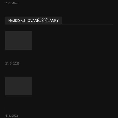
7. 8. 2026
NEJDISKUTOVANĚJŠÍ ČLÁNKY
Komentář: Hanba Vám, prezidente Pavle…
21. 3. 2023
Za místenkové peklo ve vlacích mohou
cestující, tvrdí ČD
4. 8. 2022