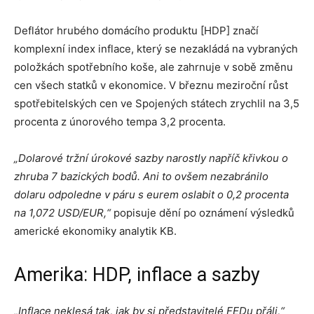
Deflátor hrubého domácího produktu [HDP] značí
komplexní index inflace, který se nezakládá na vybraných
položkách spotřebního koše, ale zahrnuje v sobě změnu
cen všech statků v ekonomice. V březnu meziroční růst
spotřebitelských cen ve Spojených státech zrychlil na 3,5
procenta z únorového tempa 3,2 procenta.
„Dolarové tržní úrokové sazby narostly napříč křivkou o
zhruba 7 bazických bodů. Ani to ovšem nezabránilo
dolaru odpoledne v páru s eurem oslabit o 0,2 procenta
na 1,072 USD/EUR,“
popisuje dění po oznámení výsledků
americké ekonomiky analytik KB.
Amerika: HDP, inflace a sazby
„Inflace neklesá tak, jak by si představitelé FEDu přáli,“