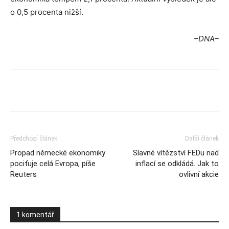
o 0,5 procenta nižší.
–DNA–
Předchozí článek
Další článek
Propad německé ekonomiky
Slavné vítězství FEDu nad
pociťuje celá Evropa, píše
inflací se odkládá. Jak to
Reuters
ovlivní akcie
1 komentář