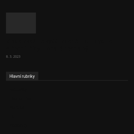
Vláda zvažuje vyšší zdanění chudých a
střední třídy. Bohaté nechá být
8. 3. 2023
Hlavní rubriky
Aktuality
Ekonomika
Politika
EU
Podcasty