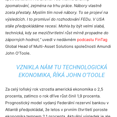
zpomalování, zejména na trhu práce. Nábory vlastně
zcela přestaly. Myslím tím nové nábory. To se projeví na
výsledcích. I to promluví do rozhodování FEDu. V USA
stále předpokládáme recesi. Mohla by být velmi slabá,
technická, kdy se mezičtvrtletní růst mírně propadne do
záporných hodnot,“
uvedl v nedávném
podcastu FinTag
Global Head of Multi-Asset Solutions společnosti Amundi
John O’Toole.
VZNIKLA NÁM TU TECHNOLOGICKÁ
EKONOMIKA, ŘÍKÁ JOHN O’TOOLE
Za celý loňský rok vzrostla americká ekonomika o 2,5
procenta, zatímco o rok dříve růst činil 1,9 procenta.
Prognostický model vydaný Federální rezervní bankou v
Atlantě předpokládal, že letos v prvním čtvrtletí poroste
ekonomika tempem 2,1 procenta. Aktuální výsledek je ale