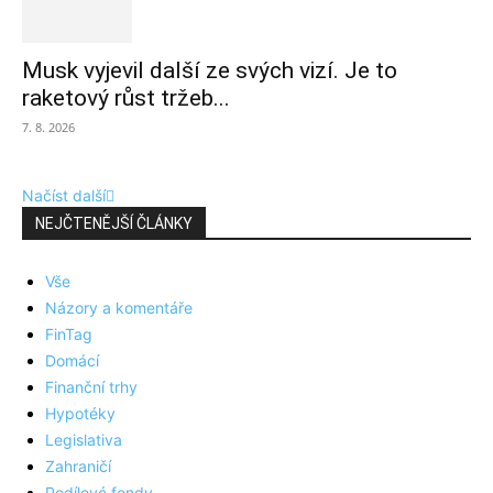
Musk vyjevil další ze svých vizí. Je to
raketový růst tržeb...
7. 8. 2026
Načíst další
NEJČTENĚJŠÍ ČLÁNKY
Vše
Názory a komentáře
FinTag
Domácí
Finanční trhy
Hypotéky
Legislativa
Zahraničí
Podílové fondy