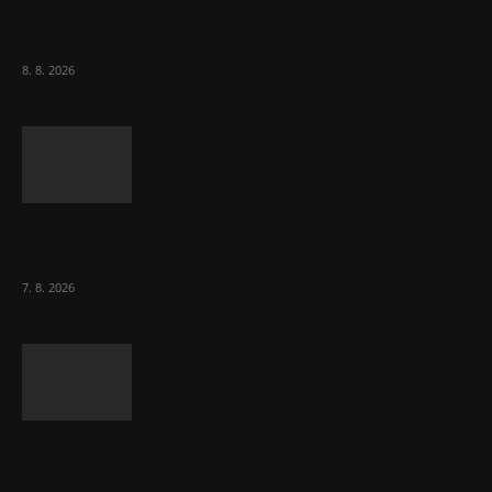
Chvála humoru: Za letošními vedry stojí
Židé. Řídí to Mojžíš!
8. 8. 2026
Ředitel CzechBusiness Klepáček komentuje
zahraniční obchod
7. 8. 2026
Eurokomisař pro migraci zjistil, co v EU ví
většina lidí už...