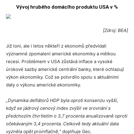
Vývoj hrubého domácího produktu USA v %
[Zdroj: BEA]
Již loni, ale i letos někteří z ekonomů předvídali
významné zpomalení americké ekonomiky a mělkou
recesi. Problémem v USA zůstává inflace a vysoké
úrokové sazby americké centrální banky, které ochlazují
výkon ekonomiky. Což se potvrdilo spolu s aktuálními
daty o výkonu americké ekonomiky.
„Dynamika deflátorů HDP byla oproti konsenzu vyšší,
když se jádrový cenový index zvýšil ve srovnání s
předchozím čtvrtletím o 3,7 procenta anualizovaně oproti
očekávaným 3,4 procenta. Celkově tedy aktuální data
vyzněla opět proinflačně,“
doplňuje Gec.