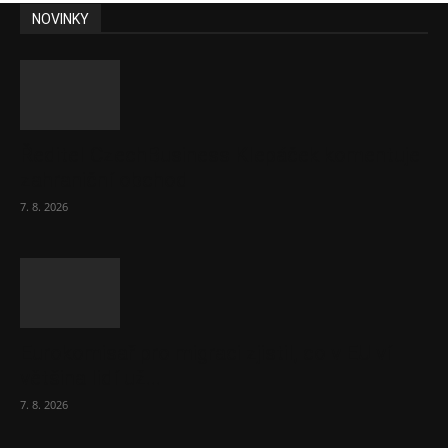
NOVINKY
Ředitel CzechBusiness Klepáček komentuje
zahraniční obchod
7. 8. 2026
Eurokomisař pro migraci zjistil, co v EU ví
většina lidí už...
7. 8. 2026