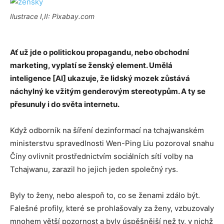
Ilustrace I,II: Pixabay.com
Ať už jde o politickou propagandu, nebo obchodní
marketing, vyplatí se ženský element. Umělá
inteligence [AI] ukazuje, že lidský mozek zůstává
náchylný ke vžitým genderovým stereotypům. A ty se
přesunuly i do světa internetu.
Když odborník na šíření dezinformací na tchajwanském
ministerstvu spravedlnosti Wen-Ping Liu pozoroval snahu
Číny ovlivnit prostřednictvím sociálních sítí volby na
Tchajwanu, zarazil ho jejich jeden společný rys.
Byly to ženy, nebo alespoň to, co se ženami zdálo být.
Falešné profily, které se prohlašovaly za ženy, vzbuzovaly
mnohem větší pozornost a byly úspěšnější než ty, v nichž