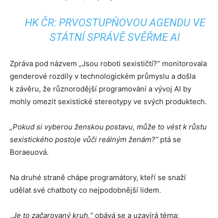
HK ČR: PRVOSTUPŇOVOU AGENDU VE
STÁTNÍ SPRÁVĚ SVĚŘME AI
Zpráva pod názvem „Jsou roboti sexističtí?“ monitorovala
genderové rozdíly v technologickém průmyslu a došla
k závěru, že různorodější programování a vývoj AI by
mohly omezit sexistické stereotypy ve svých produktech.
„Pokud si vyberou ženskou postavu, může to vést k růstu
sexistického postoje vůči reálným ženám?“
ptá se
Boraeuová.
Na druhé straně chápe programátory, kteří se snaží
udělat své chatboty co nejpodobnější lidem.
„Je to začarovaný kruh,“
obává se a uzavírá téma: