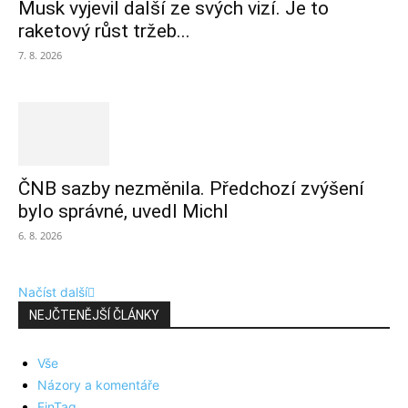
Musk vyjevil další ze svých vizí. Je to
raketový růst tržeb...
7. 8. 2026
ČNB sazby nezměnila. Předchozí zvýšení
bylo správné, uvedl Michl
6. 8. 2026
Načíst další
NEJČTENĚJŠÍ ČLÁNKY
Vše
Názory a komentáře
FinTag