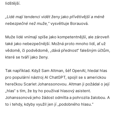
lidštější.
„Lidé mají tendenci vidět ženy jako přívětivější a méně
nebezpečné než muže,“
vysvětluje Borauová.
Muže lidé vnímají spíše jako kompetentnější, ale zároveň
také jako nebezpečnější. Možná proto mnoho lidí, ať už
vědomě, či podvědomě, „dává přednost“ falešným účtům,
které se tváří jako ženy.
Tak například. Když Sam Altman, šéf OpenAI, hledal hlas
pro populární nástroj AI ChatGPT, spojil se s americkou
herečkou Scarlet Johanssonovou. Altman ji požádal o její
„hlas“ s tím, že by ho používal hlasový asistent.
Johanssonová jeho žádost odmítla a pohrozila žalobou. A
to i tehdy, kdyby využil jen jí „podobného hlasu.“