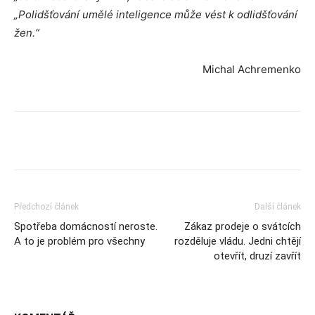
„Polidšťování umělé inteligence může vést k odlidšťování
žen.“
Michal Achremenko
Předchozí článek
Další článek
Spotřeba domácností neroste.
Zákaz prodeje o svátcích
A to je problém pro všechny
rozděluje vládu. Jedni chtějí
otevřít, druzí zavřít