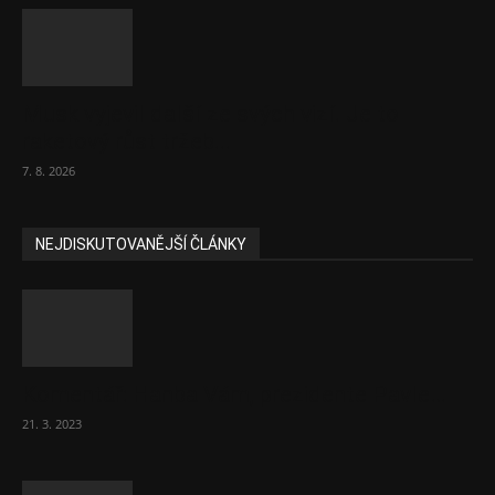
Musk vyjevil další ze svých vizí. Je to
raketový růst tržeb...
7. 8. 2026
NEJDISKUTOVANĚJŠÍ ČLÁNKY
Komentář: Hanba Vám, prezidente Pavle…
21. 3. 2023