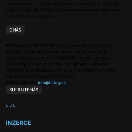
Obsah serveru je chráněn autorským právem. Jakékoli jeho užití včetně
publikování nebo jiného šíření je zakázáno bez předchozího písemného
souhlasu Copywrite Company s.r.o.
O NÁS
FinTag.cz
přináší aktuální zprávy z ekonomiky, politiky,
byznysu a financí. Provozovatelem serveru FinTag je
Copywrite Company s.r.o. Další šíření obsahu serveru
www.fintag.cz je bez souhlasu společnosti Copywrite
Company s.r.o. zakázáno. Copyright [c] 2020 Copywrite
Company s.r.o. / Copyright [c] ČTK.
Kontaktujte nás:
info@fintag.cz
SLEDUJTE NÁS
INZERCE