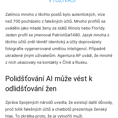
VYUŽÍVAJÍ
Zatímco mnoho z těchto postů bylo autentických, více
než 700 pocházelo z falešných účtů. Mnoho profilů se
uvádělo jako mladé ženy ze států Illinois nebo Floridy.
Jeden profil se jmenoval PatriotGal1480. Jazyk mnoha z
těchto účtů zněl téměř identický a účty doprovázely
fotografie vygenerované umělou inteligencí. Případně
ukradené jiným uživatelům. Agentura AP uvádí, že mnohé
z nich ukazovaly na kontakty v Číně a Rusku.
Polidšťování AI může vést k
odlidšťování žen
Zpráva Spojených národů uvedla, že existují další důvody,
proč tolik falešných účtů a chatbotů prezentuje ženský
hlas. To zkrátka proto, že je vytvořili muži.