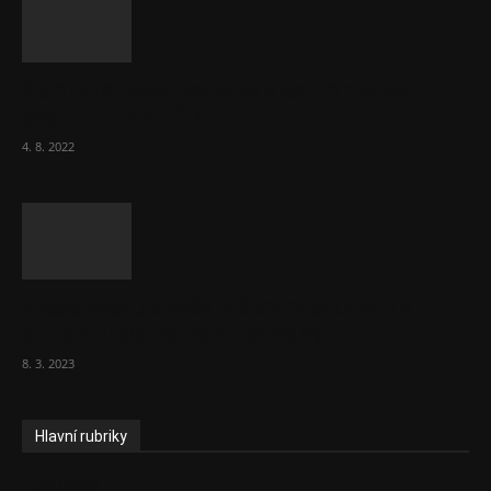
Za místenkové peklo ve vlacích mohou
cestující, tvrdí ČD
4. 8. 2022
Vláda zvažuje vyšší zdanění chudých a
střední třídy. Bohaté nechá být
8. 3. 2023
Hlavní rubriky
Aktuality