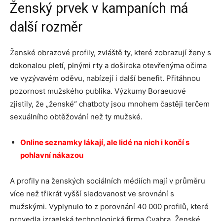
Ženský prvek v kampaních má
další rozměr
Ženské obrazové profily, zvláště ty, které zobrazují ženy s
dokonalou pletí, plnými rty a doširoka otevřenýma očima
ve vyzývavém oděvu, nabízejí i další benefit. Přitáhnou
pozornost mužského publika. Výzkumy Boraeuové
zjistily, že „ženské“ chatboty jsou mnohem častěji terčem
sexuálního obtěžování než ty mužské.
Online seznamky lákají, ale lidé na nich i končí s
pohlavní nákazou
A profily na ženských sociálních médiích mají v průměru
více než třikrát vyšší sledovanost ve srovnání s
mužskými. Vyplynulo to z porovnání 40 000 profilů, které
provedla izraelská technologická firma Cyabra. Ženské