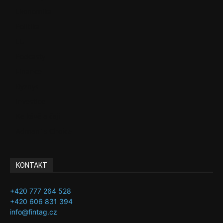
Ekonomika
Politika
EU
Podcasty
Finance
Byznys
Investice
Ke kávě a čaji
Adman´s Choice
KONTAKT
+420 777 264 528
+420 606 831 394
info@fintag.cz