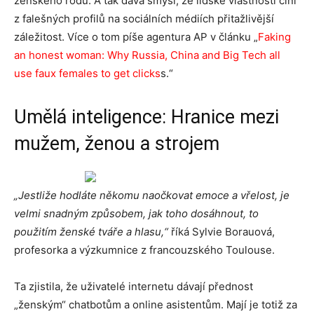
ženského rodu. A tak dává smysl, že lidské vlastnosti činí
z falešných profilů na sociálních médiích přitažlivější
záležitost. Více o tom píše agentura AP v článku „
Faking
an honest woman: Why Russia, China and Big Tech all
use faux females to get clicks
s.“
Umělá inteligence: Hranice mezi
mužem, ženou a strojem
„Jestliže hodláte někomu naočkovat emoce a vřelost, je
velmi snadným způsobem, jak toho dosáhnout, to
použitím ženské tváře a hlasu,“
říká Sylvie Borauová,
profesorka a výzkumnice z francouzského Toulouse.
Ta zjistila, že uživatelé internetu dávají přednost
„ženským“ chatbotům a online asistentům. Mají je totiž za