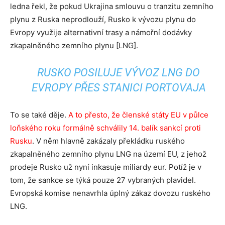
ledna řekl, že pokud Ukrajina smlouvu o tranzitu zemního
plynu z Ruska neprodlouží, Rusko k vývozu plynu do
Evropy využije alternativní trasy a námořní dodávky
zkapalněného zemního plynu [LNG].
RUSKO POSILUJE VÝVOZ LNG DO
EVROPY PŘES STANICI PORTOVAJA
To se také děje.
A to přesto, že členské státy EU v půlce
loňského roku formálně schválily 14. balík sankcí proti
Rusku
. V něm hlavně zakázaly překládku ruského
zkapalněného zemního plynu LNG na území EU, z jehož
prodeje Rusko už nyní inkasuje miliardy eur. Potíž je v
tom, že sankce se týká pouze 27 vybraných plavidel.
Evropská komise nenavrhla úplný zákaz dovozu ruského
LNG.