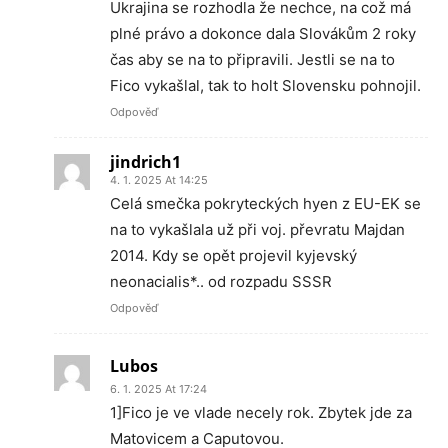
Ukrajina se rozhodla že nechce, na což má
plné právo a dokonce dala Slovákům 2 roky
čas aby se na to připravili. Jestli se na to
Fico vykašlal, tak to holt Slovensku pohnojil.
Odpověď
jindrich1
4. 1. 2025 At 14:25
Celá smečka pokryteckých hyen z EU-EK se
na to vykašlala už při voj. převratu Majdan
2014. Kdy se opět projevil kyjevský
neonacialis*.. od rozpadu SSSR
Odpověď
Lubos
6. 1. 2025 At 17:24
1]Fico je ve vlade necely rok. Zbytek jde za
Matovicem a Caputovou.