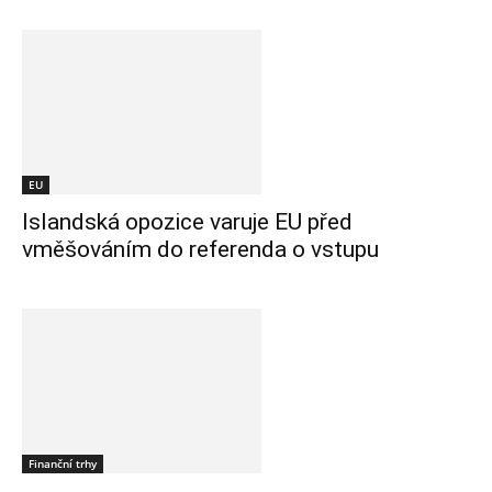
EU
Islandská opozice varuje EU před
vměšováním do referenda o vstupu
Finanční trhy