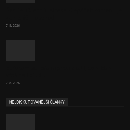
Ředitel CzechBusiness Klepáček komentuje
zahraniční obchod
7. 8. 2026
Eurokomisař pro migraci zjistil, co v EU ví
většina lidí už...
7. 8. 2026
NEJDISKUTOVANĚJŠÍ ČLÁNKY