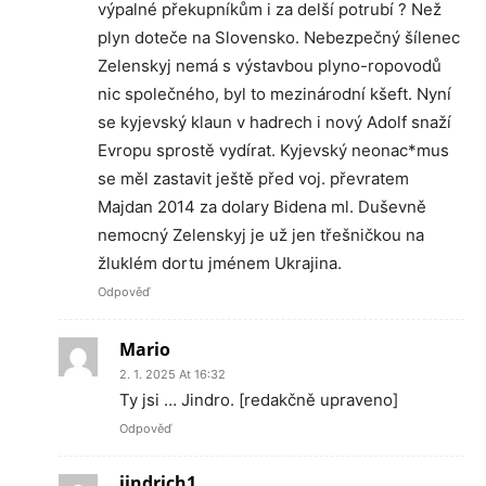
výpalné překupníkům i za delší potrubí ? Než
plyn doteče na Slovensko. Nebezpečný šílenec
Zelenskyj nemá s výstavbou plyno-ropovodů
nic společného, byl to mezinárodní kšeft. Nyní
se kyjevský klaun v hadrech i nový Adolf snaží
Evropu sprostě vydírat. Kyjevský neonac*mus
se měl zastavit ještě před voj. převratem
Majdan 2014 za dolary Bidena ml. Duševně
nemocný Zelenskyj je už jen třešničkou na
žluklém dortu jménem Ukrajina.
Odpověď
Mario
2. 1. 2025 At 16:32
Ty jsi … Jindro. [redakčně upraveno]
Odpověď
jindrich1