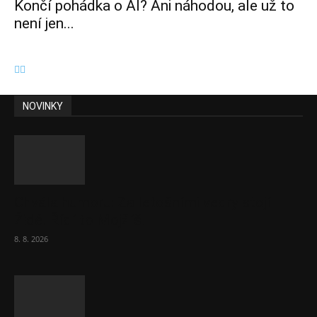
Končí pohádka o AI? Ani náhodou, ale už to
není jen...
NOVINKY
Chvála humoru: Za letošními vedry stojí
Židé. Řídí to Mojžíš!
8. 8. 2026