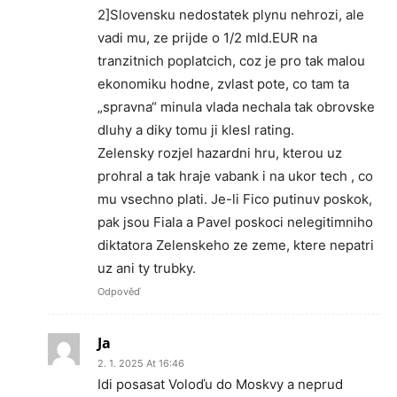
2]Slovensku nedostatek plynu nehrozi, ale
vadi mu, ze prijde o 1/2 mld.EUR na
tranzitnich poplatcich, coz je pro tak malou
ekonomiku hodne, zvlast pote, co tam ta
„spravna“ minula vlada nechala tak obrovske
dluhy a diky tomu ji klesl rating.
Zelensky rozjel hazardni hru, kterou uz
prohral a tak hraje vabank i na ukor tech , co
mu vsechno plati. Je-li Fico putinuv poskok,
pak jsou Fiala a Pavel poskoci nelegitimniho
diktatora Zelenskeho ze zeme, ktere nepatri
uz ani ty trubky.
Odpověď
Ja
2. 1. 2025 At 16:46
Idi posasat Voloďu do Moskvy a neprud