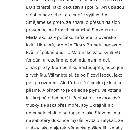
EU alpinisté, jako Rakušan a spol (STAN), budou
stěstím bez sebe, této snaže vyjít vstříc.
Smějeme se proto, že snahu o přesun dalších
pravomocí na Brusel minimálně Slovensko a
Maďarsko už v počátku zaříznou. Slovensko
kvůli Ukrajině, protože Fica v Bruselu nedávno
kvůli ní pěkně dusili a Maďarsko zase kvůli EU
fondům a rozdílného pohledu na migraci.
Jinak pro ty, kteří politiku nesledujete, nebo jen
z rychlíku. Všimněte si, že po Ficovi jedou, jako
pes po uzeném. Ale třeba o Německu je klid po
pěšině. A přitom to je ohledně plynu ve vztahu
k Ukrajině o řád horší. Postavilo si rovnou dvě
trubky z Ruska přes moře, aby Ukrajině nic
nemuselo platit a nedopadlo jako Slovensko a
na sabotéry dokonce myslím vydalo zatykač, že
trubky jako majetek Německa poškodili. Ne aby