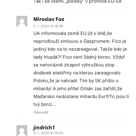
Tak i se všemi „politiky“ v prohnilé EU-EK
Miroslav Fox
2. 1. 2025 At 18:36
UA informovala země EU již v létě,že
neprodlouží smlouvu s Gazpromem. Fico je
jediný kdo na to nezareagoval. Takže kdo je
tady hlupák?! Fico není žádný borec. Vždyť
se nehorázně ztrapnil výhružkou stop
dodávek elektřiny na kterou zareagovalo
Polsko,že je nahradí. Tím by SK přišlo o
miliardy! A jeho přítel Orbán zas zařídil,že
Maďarsko nedostane miliardu Eur!!!To jsou ti
tvý borci…
Odpověď
jindrich1
3. 1. 2025 At 10:03