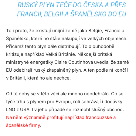
RUSKÝ PLYN TEČE DO ČESKA A PŘES
FRANCII, BELGII A ŠPANĚLSKO DO EU
To i proto, že existují unijní země jako Belgie, Francie a
Španělsko, které ho stále nakupují ve velkých objemech.
Přičemž tento plyn dále distribuují. To dlouhodobě
kritizuje například Velká Británie. Někdejší britská
ministryně energetiky Claire Coutinhová uvedla, že země
EU odebírají ruský zkapalněný plyn. A ten podle ní končí i
v Británii, která ho ale nechce.
Od té doby se v této věci ale mnoho neodehrálo. Co se
týče trhu s plynem pro Evropu, roli sehrávají i dodávky
LNG z USA. I v jeho případě se rozmohl slušný obchod.
Na něm významně profitují například francouzské a
španělské firmy
.