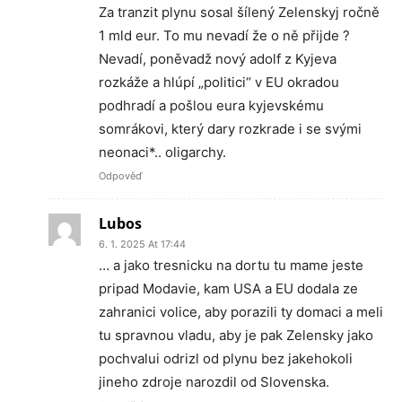
Za tranzit plynu sosal šílený Zelenskyj ročně
1 mld eur. To mu nevadí že o ně přijde ?
Nevadí, poněvadž nový adolf z Kyjeva
rozkáže a hlúpí „politici“ v EU okradou
podhradí a pošlou eura kyjevskému
somrákovi, který dary rozkrade i se svými
neonaci*.. oligarchy.
Odpověď
Lubos
6. 1. 2025 At 17:44
… a jako tresnicku na dortu tu mame jeste
pripad Modavie, kam USA a EU dodala ze
zahranici volice, aby porazili ty domaci a meli
tu spravnou vladu, aby je pak Zelensky jako
pochvalui odrizl od plynu bez jakehokoli
jineho zdroje narozdil od Slovenska.