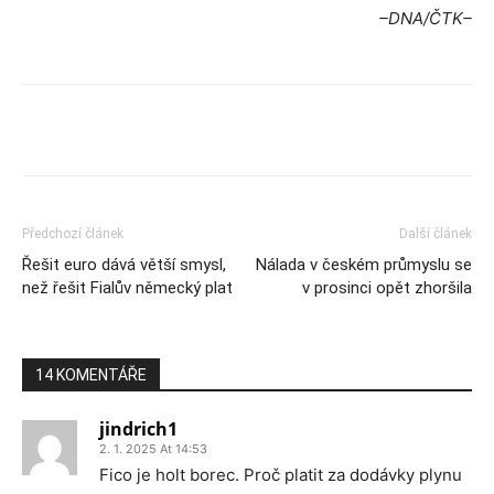
–DNA/ČTK–
Předchozí článek
Další článek
Řešit euro dává větší smysl,
Nálada v českém průmyslu se
než řešit Fialův německý plat
v prosinci opět zhoršila
14 KOMENTÁŘE
jindrich1
2. 1. 2025 At 14:53
Fico je holt borec. Proč platit za dodávky plynu