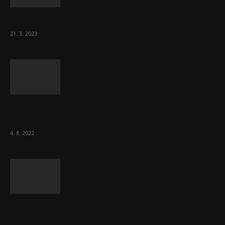
Komentář: Hanba Vám, prezidente Pavle…
21. 3. 2023
Za místenkové peklo ve vlacích mohou
cestující, tvrdí ČD
4. 8. 2022
Vláda zvažuje vyšší zdanění chudých a
střední třídy. Bohaté nechá být