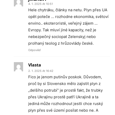
4. 1. 2025 At 10:51
Hele chytráku, články na netu. Plyn přes UA
opět poteče … rozhodne ekonomika, světoví
envino.. ekoteroristé, veřejný zájem …
Evropy. Tak mluví jiné kapacity, než je
nebezpečný sociopat Zelenskyj nebo
prolhaný teolog z hrůzovlády české.
Odpověď
Vlasta
2. 1. 2025 At 16:42
Fico je jenom putinův poskok. Důvodem,
proč by si Slovensko mělo zajistit plyn z
„delšího potrubí“ je prostě fakt, že trubky
přes Ukrajinu prostě patří Ukrajině a ta
jediná může rozhodnout jestli chce ruský
plyn přes své území posílat nebo ne. A