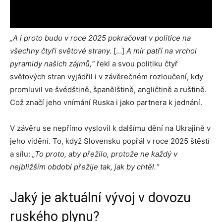
„A i proto budu v roce 2025 pokračovat v politice na
všechny čtyři světové strany.
[…]
A mír patří na vrchol
pyramidy našich zájmů,“
řekl a svou politiku čtyř
světových stran vyjádřil i v závěrečném rozloučení, kdy
promluvil ve švédštině, španělštině, angličtině a ruštině.
Což značí jeho vnímání Ruska i jako partnera k jednání.
V závěru se nepřímo vyslovil k dalšímu dění na Ukrajině v
jeho vidění. To, když Slovensku popřál v roce 2025 štěstí
a sílu:
„To proto, aby přežilo, protože ne každý v
nejbližším období přežije tak, jak by chtěl.“
Jaký je aktuální vývoj v dovozu
ruského plynu?