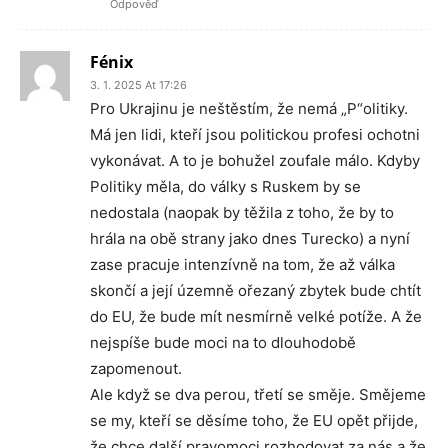
Odpověď
Fénix
3. 1. 2025 At 17:26
Pro Ukrajinu je neštěstím, že nemá „P“olitiky.
Má jen lidi, kteří jsou politickou profesi ochotni
vykonávat. A to je bohužel zoufale málo. Kdyby
Politiky měla, do války s Ruskem by se
nedostala (naopak by těžila z toho, že by to
hrála na obě strany jako dnes Turecko) a nyní
zase pracuje intenzívně na tom, že až válka
skončí a její územně ořezaný zbytek bude chtít
do EU, že bude mít nesmírně velké potíže. A že
nejspíše bude moci na to dlouhodobě
zapomenout.
Ale když se dva perou, třetí se směje. Smějeme
se my, kteří se děsíme toho, že EU opět přijde,
že chce další pravomoci rozhodovat za nás a že