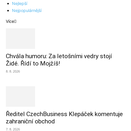
Nejlepší
Nejpopulárnější
Více
Chvála humoru: Za letošními vedry stojí
Židé. Řídí to Mojžíš!
8. 8. 2026
Ředitel CzechBusiness Klepáček komentuje
zahraniční obchod
7. 8. 2026