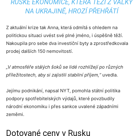
RUSKÉ EKONOMICE, KTERÁ TĚŽÍ Z VÁLKY
NA UKRAJINĚ, HROZÍ PŘEHŘÁTÍ
Z aktuální krize tak Anna, která odmítá s ohledem na
politickou situaci uvést své plné jméno, i úspěšně těží.
Nakoupila pro sebe dva investiční byty a zprostředkovala
prodej dalších 150 nemovitostí.
„V atmosféře stálých šoků se lidé rozhlížejí po různých
příležitostech, aby si zajistili stabilní příjem,“
uvedla.
Jejímu podnikání, napsal NYT, pomohla státní politika
podpory spotřebitelských výdajů, které povzbudily
národní ekonomiku i přes sankce uvalené západními
zeměmi.
Dotované ceny v Rusku