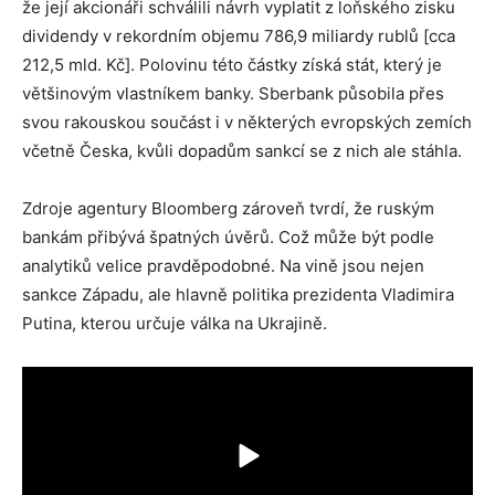
že její akcionáři schválili návrh vyplatit z loňského zisku
dividendy v rekordním objemu 786,9 miliardy rublů [cca
212,5 mld. Kč]. Polovinu této částky získá stát, který je
většinovým vlastníkem banky. Sberbank působila přes
svou rakouskou součást i v některých evropských zemích
včetně Česka, kvůli dopadům sankcí se z nich ale stáhla.
Zdroje agentury Bloomberg zároveň tvrdí, že ruským
bankám přibývá špatných úvěrů. Což může být podle
analytiků velice pravděpodobné. Na vině jsou nejen
sankce Západu, ale hlavně politika prezidenta Vladimira
Putina, kterou určuje válka na Ukrajině.