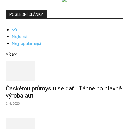
POSLEDNÍ ČLÁNKY
Vše
Nejlepší
Nejpopulárnější
Více
Českému průmyslu se daří. Táhne ho hlavně
výroba aut
6. 8. 2026