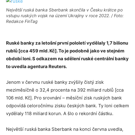
Největší ruská banka Sberbank skončila v Česku krátce po
vstupu ruských vojsk na území Ukrajiny v roce 2022. / Foto:
Redakce FinTag
Ruské banky za letošní první pololetí vydělaly 1,7 bilionu
rublů [cca 459 mld. Kč]. To je podobně jako ve stejném
období loni. S odkazem na sdělení ruské centrální banky
to uvedla agentura Reuters.
Jenom v červnu ruské banky zvýšily čistý zisk
meziměsíčně o 32,4 procenta na 392 miliard rublů [cca
106 mld. Kč]. Pro srovnání – měsíční zisk ruských bank
odpovídá celoročnímu zisku českých bank. Ty loni celkem
vydělaly 118 miliard korun. A šlo o rekordní částku.
Největší ruská banka Sberbank na konci června uvedla,