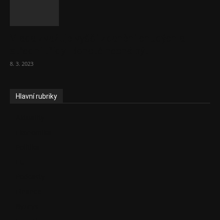
Vláda zvažuje vyšší zdanění chudých a
střední třídy. Bohaté nechá být
8. 3. 2023
Hlavní rubriky
Aktuality
Ekonomika
Politika
EU
Podcasty
Finance
Byznys