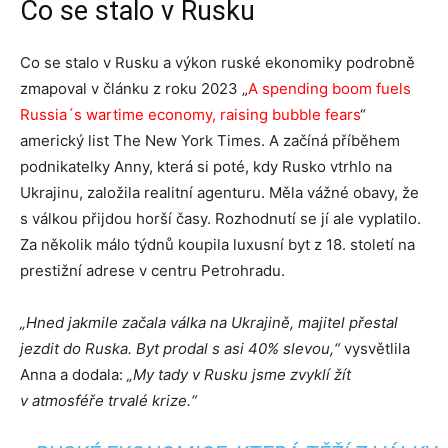
Co se stalo v Rusku
Co se stalo v Rusku a výkon ruské ekonomiky podrobně
zmapoval v článku z roku 2023 „
A spending boom fuels
Russia´s wartime economy, raising bubble fears
“
americký list The New York Times. A začíná příběhem
podnikatelky Anny, která si poté, kdy Rusko vtrhlo na
Ukrajinu, založila realitní agenturu. Měla vážné obavy, že
s válkou přijdou horší časy. Rozhodnutí se jí ale vyplatilo.
Za několik málo týdnů koupila luxusní byt z 18. století na
prestižní adrese v centru Petrohradu.
„Hned jakmile začala válka na Ukrajině, majitel přestal
jezdit do Ruska. Byt prodal s asi 40% slevou,“
vysvětlila
Anna a dodala:
„My tady v Rusku jsme zvyklí žít
v atmosféře trvalé krize.“