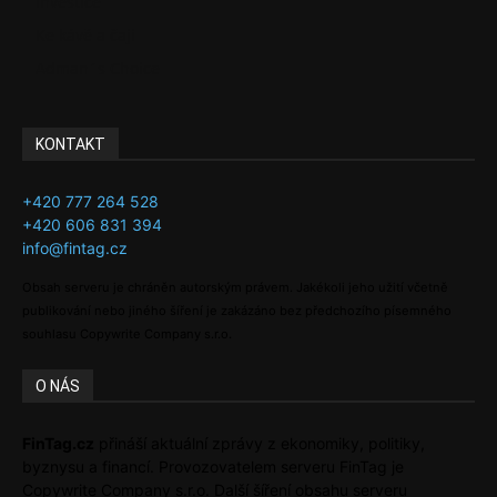
Investice
Ke kávě a čaji
Adman´s Choice
KONTAKT
+420 777 264 528
+420 606 831 394
info@fintag.cz
Obsah serveru je chráněn autorským právem. Jakékoli jeho užití včetně
publikování nebo jiného šíření je zakázáno bez předchozího písemného
souhlasu Copywrite Company s.r.o.
O NÁS
FinTag.cz
přináší aktuální zprávy z ekonomiky, politiky,
byznysu a financí. Provozovatelem serveru FinTag je
Copywrite Company s.r.o. Další šíření obsahu serveru