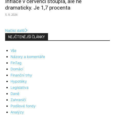
Inflace v červenci stoupla, ale ne
dramaticky. Je 1,7 procenta
5. 8. 2026
Načíst další
NEJČTENĚJŠÍ ČLÁNKY
Vše
Názory a komentáře
FinTag
Domácí
Finanční trhy
Hypotéky
Legislativa
Daně
Zahraničí
Podílové fondy
Analýzy