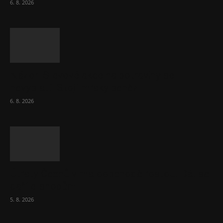
6. 8. 2026
Názor: Slevové akce na potraviny se
nevyplatí. Stojí mraky peněz
6. 8. 2026
Útraty Čechů v maloobchodě rostou. Dál se
daří e-shopům
5. 8. 2026