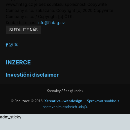
www.fintag.cz je bez souhlasu společnosti Copywrite
Company s.r.o. zakázáno. Copyright [c] 2020 Copywrite
Company s.r.o. / Copyright [c] ČTK.
Kontaktujte nás:
info@fintag.cz
SLEDUJTE NÁS
INZERCE
Investiční disclaimer
Kontakty / Etický kodex
© Realizace © 2018,
Xcreative - webdesign
. |
Spravovat souhlas s
nastavením osobních údajů
.
adm_sticky