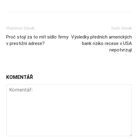
Předchozí článek
Další článek
Proč stojí za to mít sídlo firmy
Výsledky předních amerických
v prestižní adrese?
bank riziko recese v USA
nepotvrzují
KOMENTÁŘ