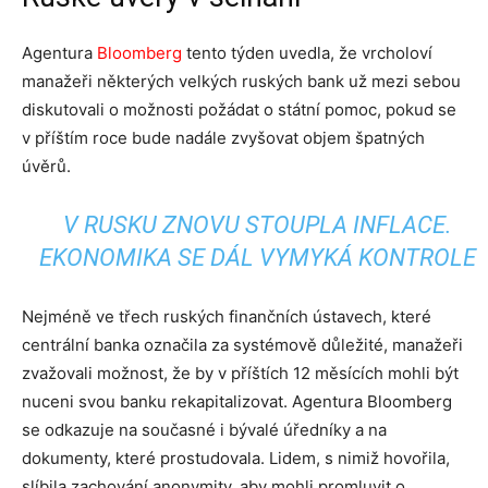
Agentura
Bloomberg
tento týden uvedla, že vrcholoví
manažeři některých velkých ruských bank už mezi sebou
diskutovali o možnosti požádat o státní pomoc, pokud se
v příštím roce bude nadále zvyšovat objem špatných
úvěrů.
V RUSKU ZNOVU STOUPLA INFLACE.
EKONOMIKA SE DÁL VYMYKÁ KONTROLE
Nejméně ve třech ruských finančních ústavech, které
centrální banka označila za systémově důležité, manažeři
zvažovali možnost, že by v příštích 12 měsících mohli být
nuceni svou banku rekapitalizovat. Agentura Bloomberg
se odkazuje na současné i bývalé úředníky a na
dokumenty, které prostudovala. Lidem, s nimiž hovořila,
slíbila zachování anonymity, aby mohli promluvit o