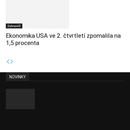
Zahraničí
Ekonomika USA ve 2. čtvrtletí zpomalila na
1,5 procenta
NOVINKY
Českému průmyslu se daří. Táhne ho hlavně
výroba aut