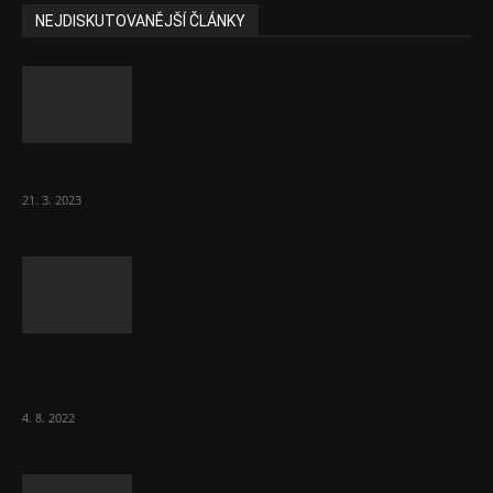
NEJDISKUTOVANĚJŠÍ ČLÁNKY
Komentář: Hanba Vám, prezidente Pavle…
21. 3. 2023
Za místenkové peklo ve vlacích mohou
cestující, tvrdí ČD
4. 8. 2022