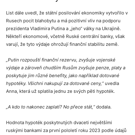
List dále uvedl, že státní posilování ekonomiky vytvořilo v
Rusech pocit blahobytu a má pozitivní vliv na podporu
prezidenta Vladimira Putina a „jeho“ války na Ukrajině.
Někteří ekonomové, včetně Ruské centrální banky, však
varují, že tyto výdaje ohrožují finanční stabilitu země.
„Putin rozpouští finanční rezervu, zvyšuje vojenské
výdaje a zároveň chudším Rusům zvyšuje penze, platy a
poskytuje jim různé benefity, jako například dotované
hypotéky.
Všichni nakupují za dotované ceny,“
uvedla
Anna, která už splatila jednu ze svých pěti hypoték.
„A kdo to nakonec zaplatí? No přece stát,“
dodala.
Hodnota hypoték poskytnutých dvaceti největšími
ruskými bankami za první pololetí roku 2023 podle údajů