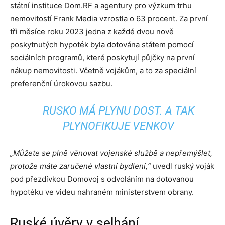
státní instituce Dom.RF a agentury pro výzkum trhu
nemovitostí Frank Media vzrostla o 63 procent. Za první
tři měsíce roku 2023 jedna z každé dvou nově
poskytnutých hypoték byla dotována státem pomocí
sociálních programů, které poskytují půjčky na první
nákup nemovitosti. Včetně vojákům, a to za speciální
preferenční úrokovou sazbu.
RUSKO MÁ PLYNU DOST. A TAK
PLYNOFIKUJE VENKOV
„Můžete se plně věnovat vojenské službě a nepřemýšlet,
protože máte zaručené vlastní bydlení,“
uvedl ruský voják
pod přezdívkou Domovoj s odvoláním na dotovanou
hypotéku ve videu nahraném ministerstvem obrany.
Ruské úvěry v selhání