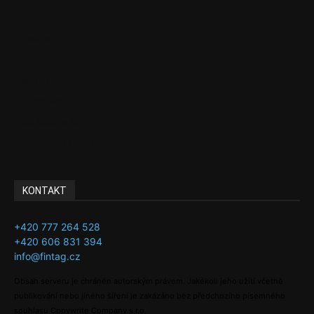
EU
Podcasty
Finance
Byznys
Investice
Ke kávě a čaji
Adman´s Choice
KONTAKT
+420 777 264 528
+420 606 831 394
info@fintag.cz
Obsah serveru je chráněn autorským právem. Jakékoli jeho užití včetně
publikování nebo jiného šíření je zakázáno bez předchozího písemného
souhlasu Copywrite Company s.r.o.