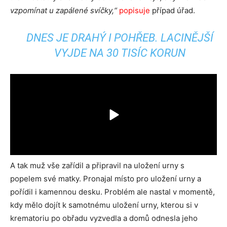
vzpomínat u zapálené svíčky,“
popisuje
případ úřad.
DNES JE DRAHÝ I POHŘEB. LACINĚJŠÍ
VYJDE NA 30 TISÍC KORUN
A tak muž vše zařídil a připravil na uložení urny s
popelem své matky. Pronajal místo pro uložení urny a
pořídil i kamennou desku. Problém ale nastal v momentě,
kdy mělo dojít k samotnému uložení urny, kterou si v
krematoriu po obřadu vyzvedla a domů odnesla jeho