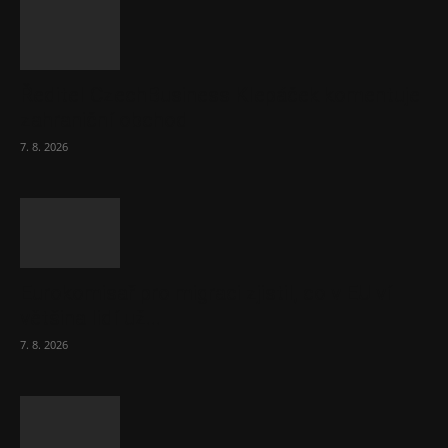
Ředitel CzechBusiness Klepáček komentuje
zahraniční obchod
7. 8. 2026
Eurokomisař pro migraci zjistil, co v EU ví
většina lidí už...
7. 8. 2026