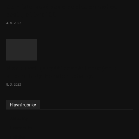
Za místenkové peklo ve vlacích mohou
cestující, tvrdí ČD
4. 8. 2022
Vláda zvažuje vyšší zdanění chudých a
střední třídy. Bohaté nechá být
8. 3. 2023
Hlavní rubriky
Aktuality
Ekonomika
Politika