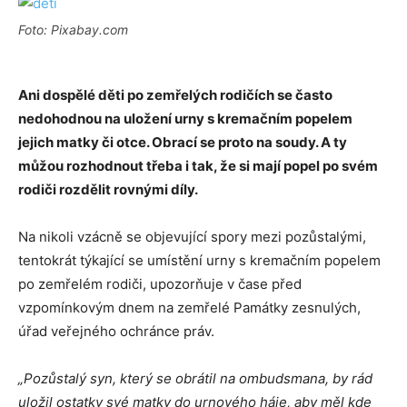
Foto: Pixabay.com
Ani dospělé děti po zemřelých rodičích se často
nedohodnou na uložení urny s kremačním popelem
jejich matky či otce. Obrací se proto na soudy. A ty
můžou rozhodnout třeba i tak, že si mají popel po svém
rodiči rozdělit rovnými díly.
Na nikoli vzácně se objevující spory mezi pozůstalými,
tentokrát týkající se umístění urny s kremačním popelem
po zemřelém rodiči, upozorňuje v čase před
vzpomínkovým dnem na zemřelé Památky zesnulých,
úřad veřejného ochránce práv.
„Pozůstalý syn, který se obrátil na ombudsmana, by rád
uložil ostatky své matky do urnového háje, aby měl kde