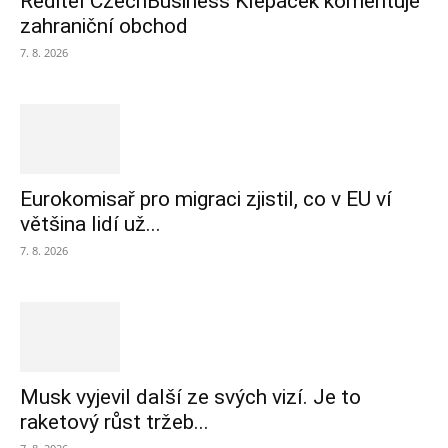
Ředitel CzechBusiness Klepáček komentuje
zahraniční obchod
7. 8. 2026
Eurokomisař pro migraci zjistil, co v EU ví
většina lidí už...
7. 8. 2026
Musk vyjevil další ze svých vizí. Je to
raketový růst tržeb...