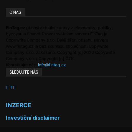
O NÁS
FinTag.cz
přináší aktuální zprávy z ekonomiky, politiky,
byznysu a financí. Provozovatelem serveru FinTag je
Copywrite Company s.r.o. Další šíření obsahu serveru
www.fintag.cz je bez souhlasu společnosti Copywrite
Company s.r.o. zakázáno. Copyright [c] 2020 Copywrite
Company s.r.o. / Copyright [c] ČTK.
Kontaktujte nás:
info@fintag.cz
SLEDUJTE NÁS
INZERCE
Investiční disclaimer