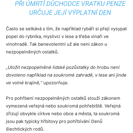
PŘI ÚMRTÍ DŮCHODCE VRATKU PENZE
URČUJE JEJÍ VÝPLATNÍ DEN
Často se setkává s tím, že například rybáři si přejí vysypat
popel do rybníka, myslivci v lese a třeba vinaři ve
vinohradě. Tak benevolentní už ale není zákon u
nezpopelněných ostatků.
„Uložit nezpopelněné lidské pozůstatky do hrobu není
dovoleno například na soukromé zahradě, v lese ani jinde
ve volné krajině,“
upozorňuje.
Pro pohřbení nezpopelněných ostatků slouží zákonem
vymezená veřejná nebo soukromá pohřebiště. Veřejná
zřizují obvykle církve nebo obce a města, ta soukromá
jsou pak typicky hřbitovy pro pohřbívání členů
šlechtických rodů.