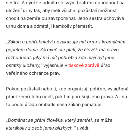
sestra. A nyní se odmítá se svým bratrem dohodnout na
uložení urny tak, aby měli všichni pozůstalí možnost
chodit na zemřelou zavzpomínat. Jeho sestra uchovává
urnu doma a odmítá ji kamkoliv přemístit.
„Zákon o pohřebnictví nezakazuje mít urnu s kremačním
popelem doma. Zároveň ale platí, že člověk má právo
rozhodnout, jaký má mít pohřeb a kde mají být jeho
ostatky uloženy,“
vyjasňuje v
tiskové zprávě
úřad
veřejného ochránce práv.
Pokud pozůstalí nebo ti, kdo organizují pohřeb, vyjádřená
přání zemřelého nectí, pak tím porušují jeho práva. A i na
to podle úřadu ombudsmana zákon pamatuje.
„Domáhat se přání člověka, který zemřel, se může
kterákoliv z osob jemu blízkých,“
uvádí.