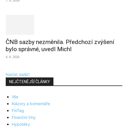
7. 8. 2026
ČNB sazby nezměnila. Předchozí zvýšení
bylo správné, uvedl Michl
6. 8. 2026
Načíst další
NEJČTENĚJŠÍ ČLÁNKY
Vše
Názory a komentáře
FinTag
Finanční trhy
Hypotéky