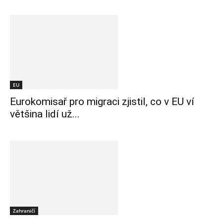
EU
Eurokomisař pro migraci zjistil, co v EU ví
většina lidí už...
Zahraničí