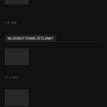
Musk vyjevil další ze svých vizí. Je to
raketový růst tržeb...
7. 8. 2026
NEJDISKUTOVANĚJŠÍ ČLÁNKY
Komentář: Hanba Vám, prezidente Pavle…
21. 3. 2023