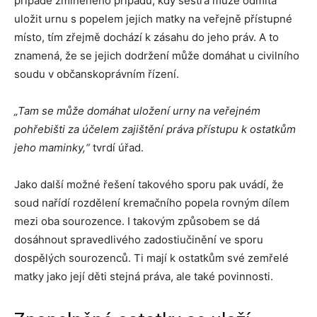
případě zmíněného případu, kdy sestra muže odmítá
uložit urnu s popelem jejich matky na veřejně přístupné
místo, tím zřejmě dochází k zásahu do jeho práv. A to
znamená, že se jejich dodržení může domáhat u civilního
soudu v občanskoprávním řízení.
„Tam se může domáhat uložení urny na veřejném
pohřebišti za účelem zajištění práva přístupu k ostatkům
jeho maminky,“
tvrdí úřad.
Jako další možné řešení takového sporu pak uvádí, že
soud nařídí rozdělení kremačního popela rovným dílem
mezi oba sourozence. I takovým způsobem se dá
dosáhnout spravedlivého zadostiučinění ve sporu
dospělých sourozenců. Ti mají k ostatkům své zemřelé
matky jako její děti stejná práva, ale také povinnosti.