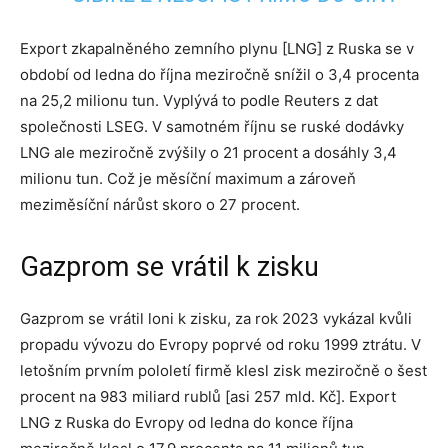
Export zkapalněného zemního plynu [LNG] z Ruska se v
období od ledna do října meziročně snížil o 3,4 procenta
na 25,2 milionu tun. Vyplývá to podle Reuters z dat
společnosti LSEG. V samotném říjnu se ruské dodávky
LNG ale meziročně zvýšily o 21 procent a dosáhly 3,4
milionu tun. Což je měsíční maximum a zároveň
meziměsíční nárůst skoro o 27 procent.
Gazprom se vrátil k zisku
Gazprom se vrátil loni k zisku, za rok 2023 vykázal kvůli
propadu vývozu do Evropy poprvé od roku 1999 ztrátu. V
letošním prvním pololetí firmě klesl zisk meziročně o šest
procent na 983 miliard rublů [asi 257 mld. Kč]. Export
LNG z Ruska do Evropy od ledna do konce října