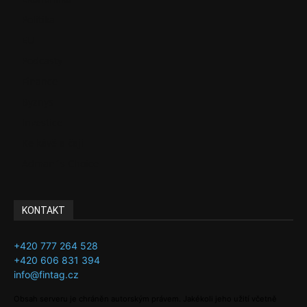
Politika
EU
Podcasty
Finance
Byznys
Investice
Ke kávě a čaji
Adman´s Choice
KONTAKT
+420 777 264 528
+420 606 831 394
info@fintag.cz
Obsah serveru je chráněn autorským právem. Jakékoli jeho užití včetně