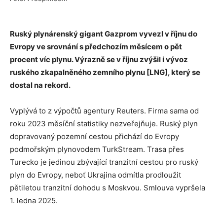
Ruský plynárenský gigant Gazprom vyvezl v říjnu do
Evropy ve srovnání s předchozím měsícem o pět
procent víc plynu. Výrazně se v říjnu zvýšil i vývoz
ruského zkapalněného zemního plynu [LNG], který se
dostal na rekord.
Vyplývá to z výpočtů agentury Reuters. Firma sama od
roku 2023 měsíční statistiky nezveřejňuje. Ruský plyn
dopravovaný pozemní cestou přichází do Evropy
podmořským plynovodem TurkStream. Trasa přes
Turecko je jedinou zbývající tranzitní cestou pro ruský
plyn do Evropy, neboť Ukrajina odmítla prodloužit
pětiletou tranzitní dohodu s Moskvou. Smlouva vypršela
1. ledna 2025.