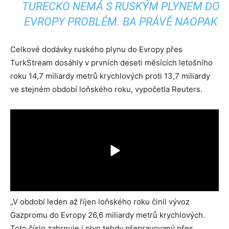
TURECKO NEMÁ S RUSKÝM PLYNEM DO
EVROPY PROBLÉM. BA PRÁVĚ NAOPAK
Celkové dodávky ruského plynu do Evropy přes
TurkStream dosáhly v prvních deseti měsících letošního
roku 14,7 miliardy metrů krychlových proti 13,7 miliardy
ve stejném období loňského roku, vypočetla Reuters.
„V období leden až říjen loňského roku činil vývoz
Gazpromu do Evropy 26,6 miliardy metrů krychlových.
Toto číslo zahrnuje i plyn tehdy přepravovaný přes