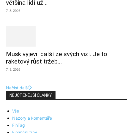
většina lidí už...
7. 8. 2026
Musk vyjevil další ze svých vizí. Je to
raketový růst tržeb...
7. 8. 2026
Načíst další
NEJČTENĚJŠÍ ČLÁNKY
Vše
Názory a komentáře
FinTag
Finanční trhy