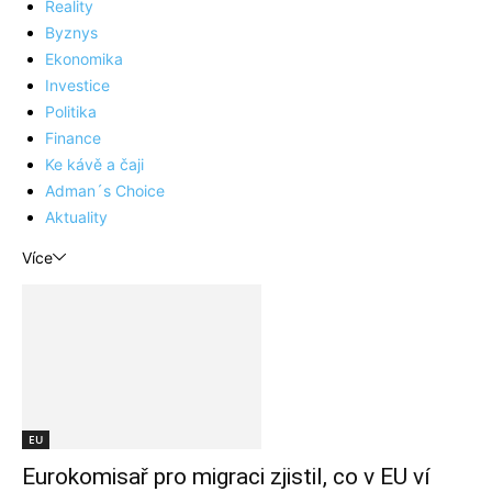
Reality
Byznys
Ekonomika
Investice
Politika
Finance
Ke kávě a čaji
Adman´s Choice
Aktuality
Více
EU
Eurokomisař pro migraci zjistil, co v EU ví