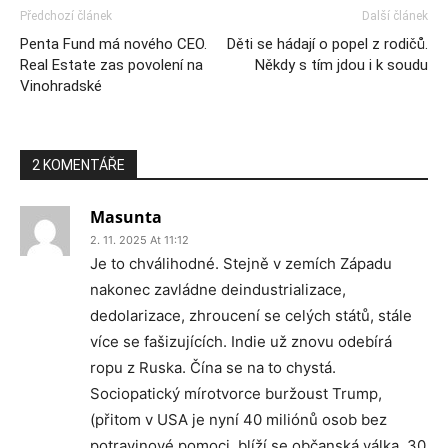
Předchozí článek
Další článek
Penta Fund má nového CEO.
Děti se hádají o popel z rodičů.
Real Estate zas povolení na
Někdy s tím jdou i k soudu
Vinohradské
2 KOMENTÁŘE
Masunta
2. 11. 2025 At 11:12
Je to chválihodné. Stejně v zemích Západu
nakonec zavládne deindustrializace,
dedolarizace, zhroucení se celých států, stále
více se fašizujících. Indie už znovu odebírá
ropu z Ruska. Čína se na to chystá.
Sociopatický mírotvorce buržoust Trump,
(přitom v USA je nyní 40 miliónů osob bez
potravinové pomoci, blíží se občanská válka, 30