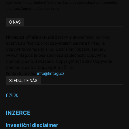
publikování nebo jiného šíření je zakázáno bez předchozího písemného
souhlasu Copywrite Company s.r.o.
O NÁS
FinTag.cz
přináší aktuální zprávy z ekonomiky, politiky,
byznysu a financí. Provozovatelem serveru FinTag je
Copywrite Company s.r.o. Další šíření obsahu serveru
www.fintag.cz je bez souhlasu společnosti Copywrite
Company s.r.o. zakázáno. Copyright [c] 2020 Copywrite
Company s.r.o. / Copyright [c] ČTK.
Kontaktujte nás:
info@fintag.cz
SLEDUJTE NÁS
INZERCE
Investiční disclaimer