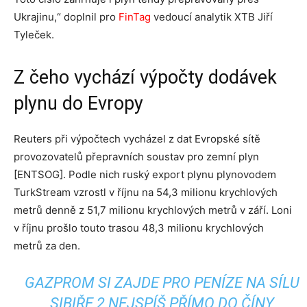
Ukrajinu,“ doplnil pro
FinTag
vedoucí analytik XTB Jiří
Tyleček.
Z čeho vychází výpočty dodávek
plynu do Evropy
Reuters při výpočtech vycházel z dat Evropské sítě
provozovatelů přepravních soustav pro zemní plyn
[ENTSOG]. Podle nich ruský export plynu plynovodem
TurkStream vzrostl v říjnu na 54,3 milionu krychlových
metrů denně z 51,7 milionu krychlových metrů v září. Loni
v říjnu prošlo touto trasou 48,3 milionu krychlových
metrů za den.
GAZPROM SI ZAJDE PRO PENÍZE NA SÍLU
SIBIŘE 2 NEJSPÍŠ PŘÍMO DO ČÍNY