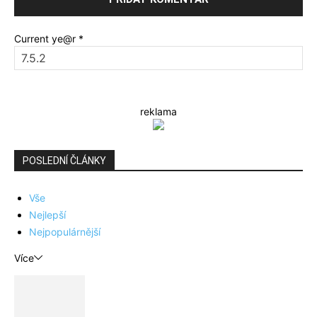
Current ye@r
*
reklama
POSLEDNÍ ČLÁNKY
Vše
Nejlepší
Nejpopulárnější
Více