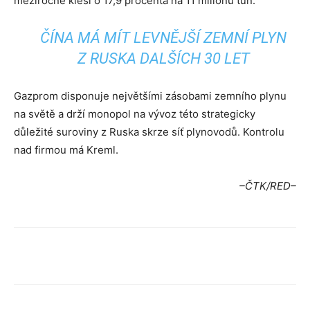
meziročně klesl o 17,9 procenta na 11 milionů tun.
ČÍNA MÁ MÍT LEVNĚJŠÍ ZEMNÍ PLYN
Z RUSKA DALŠÍCH 30 LET
Gazprom disponuje největšími zásobami zemního plynu
na světě a drží monopol na vývoz této strategicky
důležité suroviny z Ruska skrze síť plynovodů. Kontrolu
nad firmou má Kreml.
–ČTK/RED–