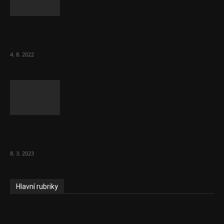
Za místenkové peklo ve vlacích mohou
cestující, tvrdí ČD
4. 8. 2022
Vláda zvažuje vyšší zdanění chudých a
střední třídy. Bohaté nechá být
8. 3. 2023
Hlavní rubriky
Aktuality
Ekonomika