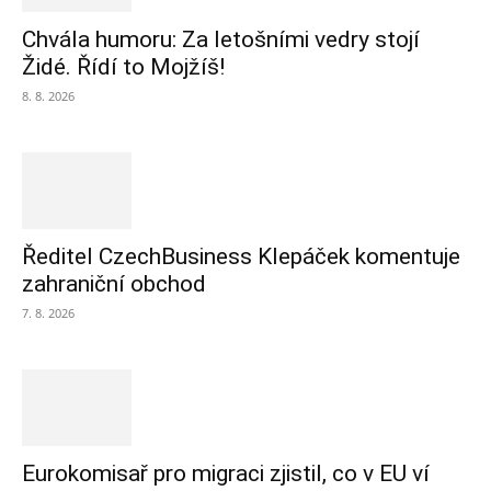
Chvála humoru: Za letošními vedry stojí
Židé. Řídí to Mojžíš!
8. 8. 2026
Ředitel CzechBusiness Klepáček komentuje
zahraniční obchod
7. 8. 2026
Eurokomisař pro migraci zjistil, co v EU ví