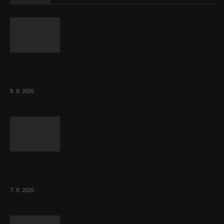
Chvála humoru: Za letošními vedry stojí
Židé. Řídí to Mojžíš!
8. 8. 2026
Ředitel CzechBusiness Klepáček komentuje
zahraniční obchod
7. 8. 2026