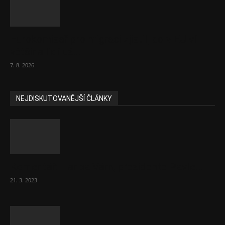
Eurokomisař pro migraci zjistil, co v EU ví
většina lidí už...
7. 8. 2026
NEJDISKUTOVANĚJŠÍ ČLÁNKY
Komentář: Hanba Vám, prezidente Pavle…
21. 3. 2023