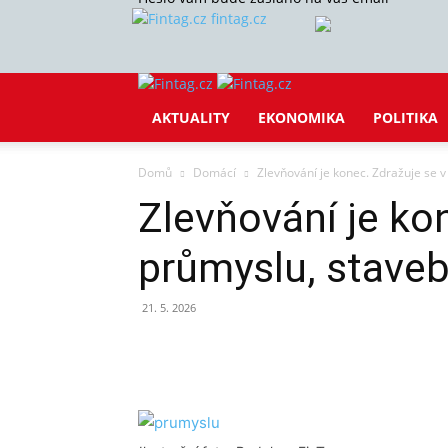
fintag.cz
AKTUALITY
EKONOMIKA
POLITIKA
Domů
Domácí
Zlevňování je konec. Zdražuje se v
Zlevňování je ko
průmyslu, staveb
21. 5. 2026
Sdílet