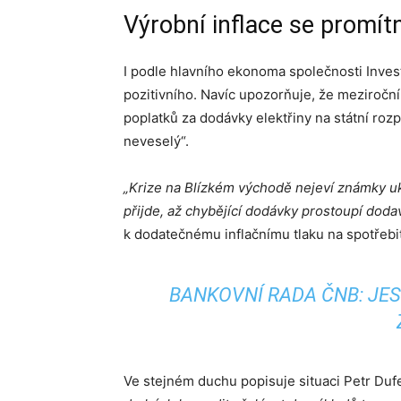
Výrobní inflace se promítn
I podle hlavního ekonoma společnosti Investi
pozitivního. Navíc upozorňuje, že meziročn
poplatků za dodávky elektřiny na státní roz
neveselý“.
„Krize na Blízkém východě nejeví známky uk
přijde, až chybějící dodávky prostoupí dod
k dodatečnému inflačnímu tlaku na spotřebi
BANKOVNÍ RADA ČNB: JEST
Ve stejném duchu popisuje situaci Petr Duf