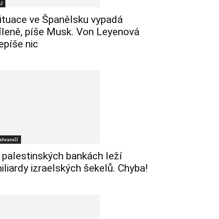
U
ituace ve Španělsku vypadá
íleně, píše Musk. Von Leyenová
epíše nic
ahraničí
 palestinských bankách leží
iliardy izraelských šekelů. Chyba!