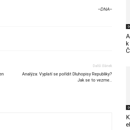
–DNA–
D
A
k
Č
Další článek
en
Analýza: Vyplatí se pořídit Dluhopisy Republiky?
Jak se to vezme…
D
K
e