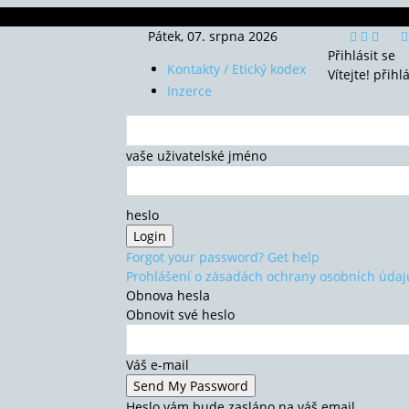
Pátek, 07. srpna 2026
Přihlásit se
Kontakty / Etický kodex
Vítejte! přihl
Inzerce
vaše uživatelské jméno
heslo
Forgot your password? Get help
Prohlášení o zásadách ochrany osobních údaj
Obnova hesla
Obnovit své heslo
Váš e-mail
Heslo vám bude zasláno na váš email