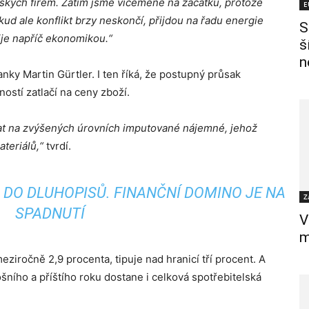
ských firem. Zatím jsme víceméně na začátku, protože
E
ud ale konflikt brzy neskončí, přijdou na řadu energie
S
lije napříč ekonomikou.“
š
n
y Martin Gürtler. I ten říká, že postupný průsak
ostí zatlačí na ceny zboží.
at na zvýšených úrovních imputované nájemné, jehož
teriálů,“
tvrdí.
A DO DLUHOPISŮ. FINANČNÍ DOMINO JE NA
Z
SPADNUTÍ
V
m
eziročně 2,9 procenta, tipuje nad hranicí tří procent. A
šního a příštího roku dostane i celková spotřebitelská