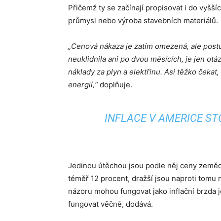
Přičemž ty se začínají propisovat i do vyšš
průmysl nebo výroba stavebních materiálů.
„Cenová nákaza je zatím omezená, ale postu
neuklidnila ani po dvou měsících, je jen otá
náklady za plyn a elektřinu. Asi těžko čekat
energií,“
doplňuje.
INFLACE V AMERICE STO
Jedinou útěchou jsou podle něj ceny zemědě
téměř 12 procent, dražší jsou naproti tomu 
názoru mohou fungovat jako inflační brzda j
fungovat věčně, dodává.