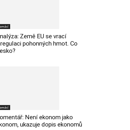
omácí
nalýza: Země EU se vrací
 regulaci pohonných hmot. Co
esko?
omácí
omentář: Není ekonom jako
konom, ukazuje dopis ekonomů