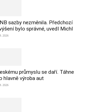
NB sazby nezměnila. Předchozí
výšení bylo správné, uvedl Michl
 8. 2026
eskému průmyslu se daří. Táhne
o hlavně výroba aut
 8. 2026