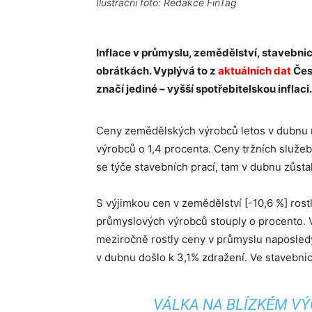
Ilustrační foto: Redakce FinTag
Inflace v průmyslu, zemědělství, stavebni
obrátkách. Vyplývá to z
aktuálních dat
Čes
značí jediné – vyšší spotřebitelskou inflaci.
Ceny zemědělských výrobců letos v dubnu m
výrobců o 1,4 procenta. Ceny tržních služe
se týče stavebních prací, tam v dubnu zůst
S výjimkou cen v zemědělství [-10,6 %] ros
průmyslových výrobců stouply o procento. 
meziročně rostly ceny v průmyslu naposled
v dubnu došlo k 3,1% zdražení. Ve stavebnic
VÁLKA NA BLÍZKÉM V