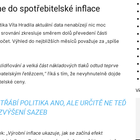
e do spotřebitelské inflace
ka Víta Hradila aktuální data nenabízejí nic moc
í srovnání zkresluje směrem dolů převedení části
počet. Výhled do nejbližších měsíců považuje za „spíše
lidňování a velká část nákladových tlaků odtud teprve
avatelským řetězcem,“
říká s tím, že nevyhnutelně dojde
telské ceny.
Ví
ŘÁBÍ POLITIKA ANO, ALE URČITĚ NE TEĎ
ZVÝŠENÍ SAZEB
ek:
„Výrobní inflace ukazuje, jak se začíná efekt