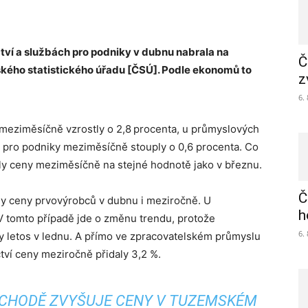
ctví a službách pro podniky v dubnu nabrala na
Č
kého statistického úřadu [ČSÚ]. Podle ekonomů to
z
6.
eziměsíčně vzrostly o 2,8 procenta, u průmyslových
b pro podniky meziměsíčně stouply o 0,6 procenta. Co
aly ceny meziměsíčně na stejné hodnotě jako v březnu.
Č
tly ceny prvovýrobců v dubnu i meziročně. U
h
V tomto případě jde o změnu trendu, protože
6.
y letos v lednu. A přímo ve zpracovatelském průmyslu
tví ceny meziročně přidaly 3,2 %.
ÝCHODĚ ZVYŠUJE CENY V TUZEMSKÉM