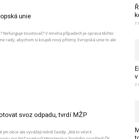
Ř
k
ropská unie
7.
u? Nefunguje toustovač? V mnoha případech je oprava těchto
e rady, abychom si koupili nový přístroj. Evropská unie to ale
E
v
7.
dotovat svoz odpadu, tvrdí MŽP
M
 jim obce ale vyvážejí méně častěji. „Má to vést k
t
voru pro FinTag mluvčí Ministerstva životního prostředí ČR