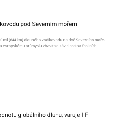
odíkovodu pod Severním mořem
400 mil [644 km] dlouhého vodíkovodu na dně Severního moře.
 evropskému průmyslu zbavit se závislosti na fosilních
notu globálního dluhu, varuje IIF