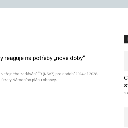
y reaguje na potřeby „nové doby“
gii veřejného zadávání ČR [NSVZ] pro období 2024 až 2028.
C
 na útraty Národního plánu obnovy.
s
8.