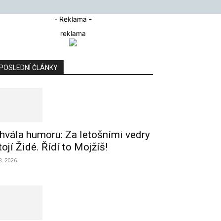
- Reklama -
reklama
POSLEDNÍ ČLÁNKY
hvála humoru: Za letošními vedry
tojí Židé. Řídí to Mojžíš!
 8. 2026