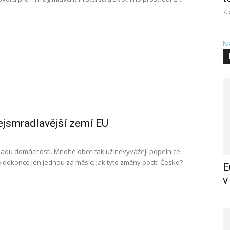
7.
Na
nejsmradlavější zemí EU
padu domácností. Mnohé obce tak už nevyvážejí popelnice
 dokonce jen jednou za měsíc. Jak tyto změny pocítí Česko?
E
v