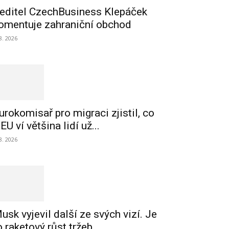
editel CzechBusiness Klepáček
omentuje zahraniční obchod
 8. 2026
urokomisař pro migraci zjistil, co
 EU ví většina lidí už...
 8. 2026
usk vyjevil další ze svých vizí. Je
o raketový růst tržeb...