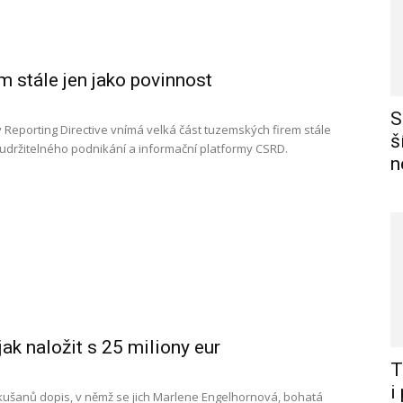
 stále jen jako povinnost
S
 Reporting Directive vnímá velká část tuzemských firem stále
š
 udržitelného podnikání a informační platformy CSRD.
n
ak naložit s 25 miliony eur
T
i
kušanů dopis, v němž se jich Marlene Engelhornová, bohatá