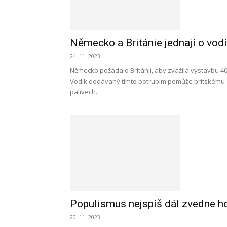
Německo a Británie jednají o v
24. 11. 2023
Německo požádalo Británii, aby zvážila výstavbu 
Vodík dodávaný tímto potrubím pomůže britskému a
palivech.
Populismus nejspíš dál zvedne hod
20. 11. 2023