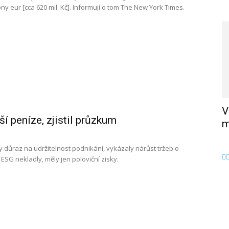
ny eur [cca 620 mil. Kč]. Informují o tom The New York Times.
V
ší peníze, zjistil průzkum
m
ly důraz na udržitelnost podnikání, vykázaly nárůst tržeb o
ESG nekladly, měly jen poloviční zisky.