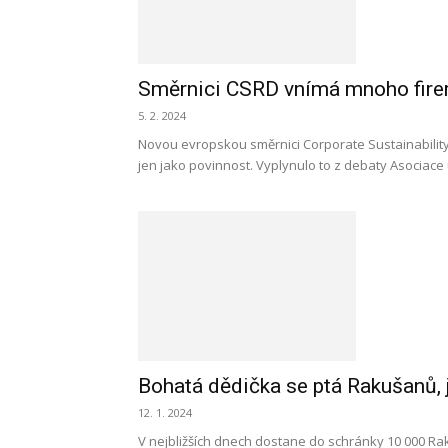
Směrnici CSRD vnímá mnoho firem
5. 2. 2024
Novou evropskou směrnici Corporate Sustainability
jen jako povinnost. Vyplynulo to z debaty Asociace
Bohatá dědička se ptá Rakušanů, j
12. 1. 2024
V nejbližších dnech dostane do schránky 10 000 Ra