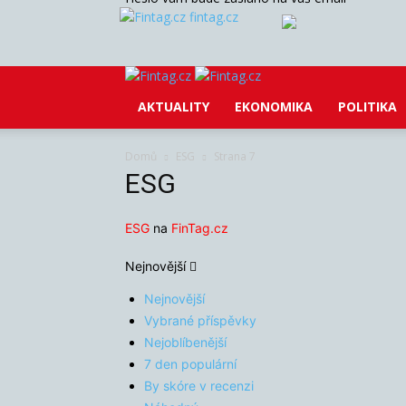
fintag.cz
AKTUALITY
EKONOMIKA
POLITIKA
Domů
ESG
Strana 7
ESG
ESG
na
FinTag.cz
Nejnovější
Nejnovější
Vybrané příspěvky
Nejoblíbenější
7 den populární
By skóre v recenzi