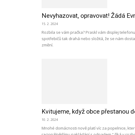
Nevyhazovat, opravovat! Žádá Ev
15. 2. 2024
Rozbila se vám pračka? Praskl vám displej telefon
spotřebičů tak drahá nebo složitá, že se nám dostan
změní.
Kvitujeme, když obce přestanou 
10. 2. 2024
Mnohé domácnosti nově platí víc za popelnice, které
racionálnějšímu nakládání s odpadem,“ říká v rozho