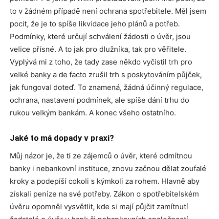
to v žádném případě není ochrana spotřebitele. Měl jsem
pocit, že je to spíše likvidace jeho plánů a potřeb.
Podmínky, které určují schválení žádosti o úvěr, jsou
velice přísné. A to jak pro dlužníka, tak pro věřitele.
Vyplývá mi z toho, že tady zase někdo vyčistil trh pro
velké banky a de facto zrušil trh s poskytováním půjček,
jak fungoval doteď. To znamená, žádná účinný regulace,
ochrana, nastavení podmínek, ale spíše dání trhu do
rukou velkým bankám. A konec všeho ostatního.
Jaké to má dopady v praxi?
Můj názor je, že ti ze zájemců o úvěr, které odmítnou
banky i nebankovní instituce, znovu začnou dělat zoufalé
kroky a podepíší cokoli s kýmkoli za rohem. Hlavně aby
získali peníze na své potřeby. Zákon o spotřebitelském
úvěru opomněl vysvětlit, kde si mají půjčit zamítnutí