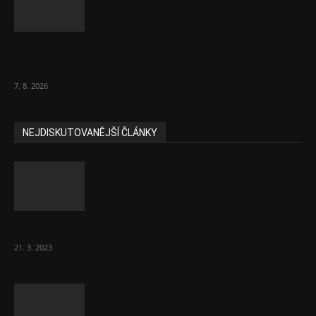
Eurokomisař pro migraci zjistil, co v EU ví
většina lidí už...
7. 8. 2026
NEJDISKUTOVANĚJŠÍ ČLÁNKY
Komentář: Hanba Vám, prezidente Pavle…
21. 3. 2023