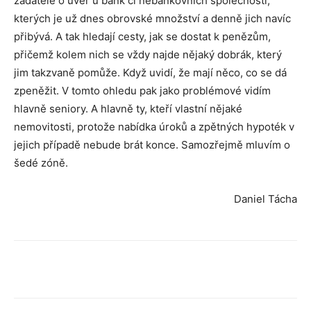
žadatelé o úvěr u bank či nebankovních společností,
kterých je už dnes obrovské množství a denně jich navíc
přibývá. A tak hledají cesty, jak se dostat k penězům,
přičemž kolem nich se vždy najde nějaký dobrák, který
jim takzvaně pomůže. Když uvidí, že mají něco, co se dá
zpeněžit. V tomto ohledu pak jako problémové vidím
hlavně seniory. A hlavně ty, kteří vlastní nějaké
nemovitosti, protože nabídka úroků a zpětných hypoték v
jejich případě nebude brát konce. Samozřejmě mluvím o
šedé zóně.
Daniel Tácha