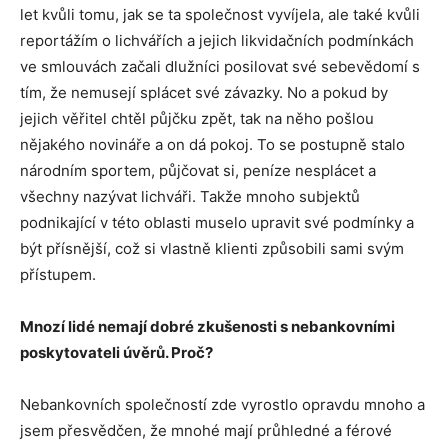
let kvůli tomu, jak se ta společnost vyvíjela, ale také kvůli
reportážím o lichvářích a jejich likvidačních podmínkách
ve smlouvách začali dlužníci posilovat své sebevědomí s
tím, že nemusejí splácet své závazky. No a pokud by
jejich věřitel chtěl půjčku zpět, tak na něho pošlou
nějakého novináře a on dá pokoj. To se postupně stalo
národním sportem, půjčovat si, peníze nesplácet a
všechny nazývat lichváři. Takže mnoho subjektů
podnikající v této oblasti muselo upravit své podmínky a
být přísnější, což si vlastně klienti způsobili sami svým
přístupem.
Mnozí lidé nemají dobré zkušenosti s nebankovními
poskytovateli úvěrů. Proč?
Nebankovních společností zde vyrostlo opravdu mnoho a
jsem přesvědčen, že mnohé mají průhledné a férové