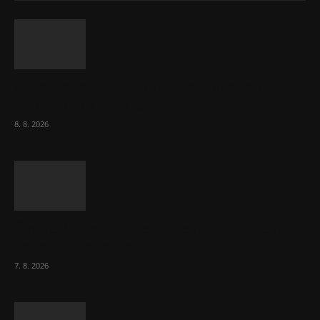
Chvála humoru: Za letošními vedry stojí
Židé. Řídí to Mojžíš!
8. 8. 2026
Ředitel CzechBusiness Klepáček komentuje
zahraniční obchod
7. 8. 2026