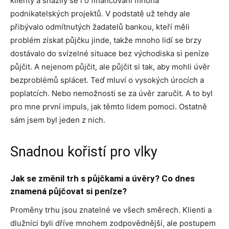
klienty a snažily se i o financování mnoha
podnikatelských projektů. V podstatě už tehdy ale
přibývalo odmítnutých žadatelů bankou, kteří měli
problém získat půjčku jinde, takže mnoho lidí se brzy
dostávalo do svízelné situace bez východiska si peníze
půjčit. A nejenom půjčit, ale půjčit si tak, aby mohli úvěr
bezproblémů splácet. Teď mluví o vysokých úrocích a
poplatcích. Nebo nemožnosti se za úvěr zaručit. A to byl
pro mne první impuls, jak těmto lidem pomoci. Ostatně
sám jsem byl jeden z nich.
Snadnou kořistí pro vlky
Jak se změnil trh s půjčkami a úvěry? Co dnes
znamená půjčovat si peníze?
Proměny trhu jsou znatelné ve všech směrech. Klienti a
dlužníci byli dříve mnohem zodpovědnější, ale postupem