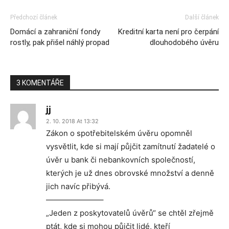
Předchozí článek
Další článek
Domácí a zahraniční fondy
Kreditní karta není pro čerpání
rostly, pak přišel náhlý propad
dlouhodobého úvěru
3 KOMENTÁŘE
jj
2. 10. 2018 At 13:32
Zákon o spotřebitelském úvěru opomněl
vysvětlit, kde si mají půjčit zamítnutí žadatelé o
úvěr u bank či nebankovních společností,
kterých je už dnes obrovské množství a denně
jich navíc přibývá.
———————–
„Jeden z poskytovatelů úvěrů“ se chtěl zřejmě
ptát, kde si mohou půjčit lidé, kteří