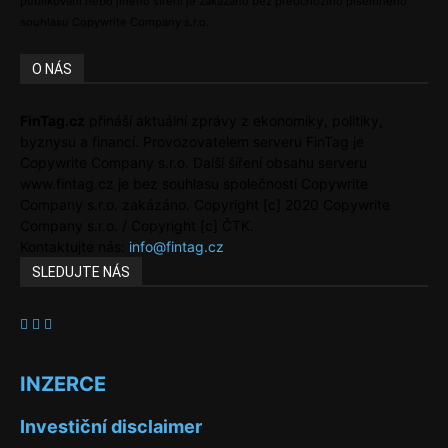
publikování nebo jiného šíření je zakázáno bez předchozího písemného
souhlasu Copywrite Company s.r.o.
O NÁS
FinTag.cz
přináší aktuální zprávy z ekonomiky, politiky,
byznysu a financí. Provozovatelem serveru FinTag je
Copywrite Company s.r.o. Další šíření obsahu serveru
www.fintag.cz je bez souhlasu společnosti Copywrite
Company s.r.o. zakázáno. Copyright [c] 2020 Copywrite
Company s.r.o. / Copyright [c] ČTK.
Kontaktujte nás:
info@fintag.cz
SLEDUJTE NÁS
INZERCE
Investiční disclaimer