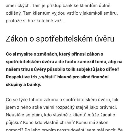
amerických. Tam je přístup bank ke klientům úplně
odlišný. Tam klientům vyjdou vstříc v jakémkoli směru,
protože si ho skutečně váží.
Zákon o spotřebitelském úvěru
Co si myslíte o změnách, který přinesl zákon o
spotřebitelském úvěru a de facto zamezil tomu, aby na
našem trhu s úvěry působilo tolik subjektů jako dříve?
Respektive trh „vyčistil“ hlavně pro silné finanční
skupiny a banky.
Co se týče tohoto zákona o spotřebitelském úvěru, tak
jsem z něho stále velmi rozpačitý stejně jako právníci.
Neustále se ptám, kdo vlastně z klientů může žádat o
půjčku? Koho kdo vlastně chrání? Komu má zákon
pomoci? Po jeho prvním prostudování jsem měl pocit, že