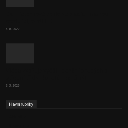
Za místenkové peklo ve vlacích mohou
cestující, tvrdí ČD
4. 8. 2022
Vláda zvažuje vyšší zdanění chudých a
střední třídy. Bohaté nechá být
8. 3. 2023
Hlavní rubriky
Aktuality
Ekonomika