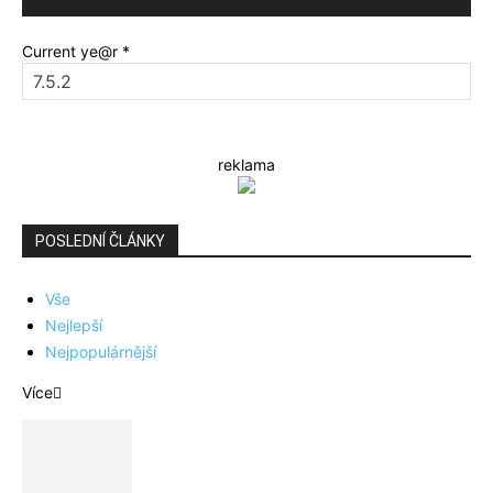
Current ye@r
*
reklama
POSLEDNÍ ČLÁNKY
Vše
Nejlepší
Nejpopulárnější
Více