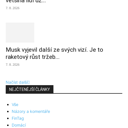
většina lidí už...
7. 8. 2026
Musk vyjevil další ze svých vizí. Je to
raketový růst tržeb...
7. 8. 2026
Načíst další
NEJČTENĚJŠÍ ČLÁNKY
Vše
Názory a komentáře
FinTag
Domácí