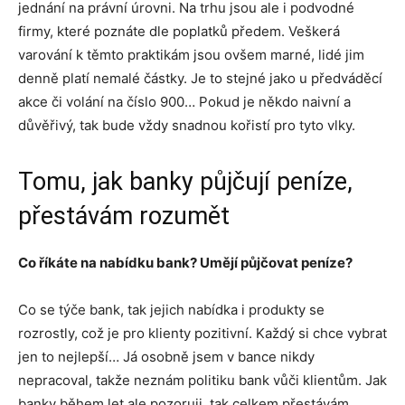
jednání na právní úrovni. Na trhu jsou ale i podvodné
firmy, které poznáte dle poplatků předem. Veškerá
varování k těmto praktikám jsou ovšem marné, lidé jim
denně platí nemalé částky. Je to stejné jako u předváděcí
akce či volání na číslo 900… Pokud je někdo naivní a
důvěřivý, tak bude vždy snadnou kořistí pro tyto vlky.
Tomu, jak banky půjčují peníze,
přestávám rozumět
Co říkáte na nabídku bank? Umějí půjčovat peníze?
Co se týče bank, tak jejich nabídka i produkty se
rozrostly, což je pro klienty pozitivní. Každý si chce vybrat
jen to nejlepší… Já osobně jsem v bance nikdy
nepracoval, takže neznám politiku bank vůči klientům. Jak
banky během let ale pozoruji, tak celkem přestávám