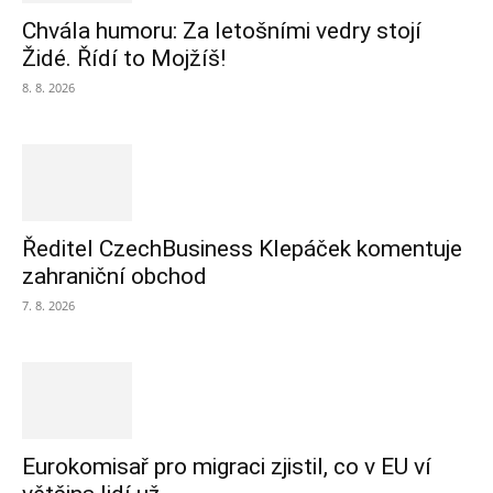
Chvála humoru: Za letošními vedry stojí
Židé. Řídí to Mojžíš!
8. 8. 2026
Ředitel CzechBusiness Klepáček komentuje
zahraniční obchod
7. 8. 2026
Eurokomisař pro migraci zjistil, co v EU ví