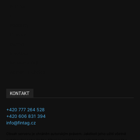
Politika
EU
Podcasty
Finance
Byznys
Investice
Ke kávě a čaji
Adman´s Choice
KONTAKT
+420 777 264 528
+420 606 831 394
info@fintag.cz
Obsah serveru je chráněn autorským právem. Jakékoli jeho užití včetně