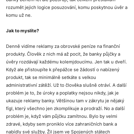
rozumět jejich logice posuzování, komu poskytnou úvěr a
komu už ne.
Jak to myslíte?
Denně vidíme reklamy za obrovské peníze na finanční
produkty. Člověk z nich má až pocit, že banky půjčky a
úvěry rozdávají každému kolemjdoucímu. Jen tak u dveří.
Když ale přistoupíte k přepážce se žádostí o nabízený
produkt, tak se minimálně setkáte s velkou
administrativní zátěží. Už to člověka slušně otráví. A další
problém je to, že úroky a poplatky nejsou nikdy, jak je
ukazuje reklamy banky. Většinou tam v zákrytu je nějaký
fígl, který všechno jen zkomplikuje a prodraží. No a další
problém je, když vám půjčku zamítnou. Bylo by velmi
zdravé, kdyby sem proniklo více zahraničních bank a
nabídly své služby. Žil jsem ve Spojených státech