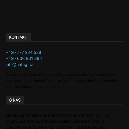
Investice
Ke kávě a čaji
Adman´s Choice
KONTAKT
+420 777 264 528
+420 606 831 394
info@fintag.cz
Obsah serveru je chráněn autorským právem. Jakékoli jeho užití včetně
publikování nebo jiného šíření je zakázáno bez předchozího písemného
souhlasu Copywrite Company s.r.o.
O NÁS
FinTag.cz
přináší aktuální zprávy z ekonomiky, politiky,
byznysu a financí. Provozovatelem serveru FinTag je
Copywrite Company s.r.o. Další šíření obsahu serveru