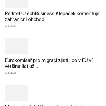
Ředitel CzechBusiness Klepáček komentuje
zahraniční obchod
7. 8. 2026
Eurokomisař pro migraci zjistil, co v EU ví
většina lidí už...
7. 8. 2026