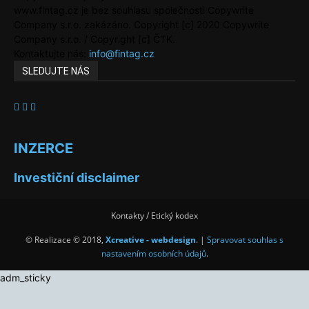
www.fintag.cz je bez souhlasu společnosti Copywrite
Company s.r.o. zakázáno. Copyright [c] 2020 Copywrite
Company s.r.o. / Copyright [c] ČTK.
Kontaktujte nás:
info@fintag.cz
SLEDUJTE NÁS
INZERCE
Investiční disclaimer
Kontakty / Etický kodex
© Realizace © 2018,
Xcreative - webdesign
. |
Spravovat souhlas s
nastavením osobních údajů
.
adm_sticky