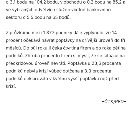
o 3,1 bodu na 104,2 bodu, v obchodu o 0,2 bodu na 85,2 a
ve vybraných odvětvích služeb včetně bankovního
sektoru o 5,5 bodu na 65 bodů.
Z průzkumu mezi 1 377 podniky dále vyplynulo, že 14
procent očekává návrat poptávky na dřívější úroveň do tří
měsíců. Do půl roku ji čeká čtvrtina firem a do roka pětina
podniků. Zhruba procento firem si myslí, že se situace na
předkrizovou úroveň nevrátí. Poptávka u 23,6 procenta
podniků nebyla krizí vůbec dotčena a 3,3 procenta
podniků deklarovalo v květnu vyšší poptávku než před
krizí.
–ČTK/RED–