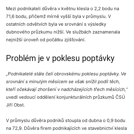
Mezi podnikateli důvěra v květnu klesla o 2,2 bodu na
71,6 bodu, přičemž mírně vyšší byla v průmyslu. V
ostatních odvětvích byla ve srovnání s výsledky
dubnového průzkumu nižší. Ve službách zaznamenala
nejnižší úroveň od počátku zjišťování.
Problém je v poklesu poptávky
„Podnikatelé stále čelí obrovskému poklesu poptávky. Ve
srovnání s minulým měsícem se však snížil podíl těch,
kteří očekávají zhoršení v nadcházejících třech měsících,“
uvedl vedoucí oddělení konjunkturálních průzkumů ČSÚ
Jiří Obst.
V průmyslu důvěra podniků stoupla od dubna o 0,9 bodu
na 72,9. Důvěra firem podnikajících ve stavebnictví klesla