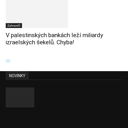
Zahraničí
V palestinských bankách leží miliardy
izraelských šekelů. Chyba!
NOVINKY
Chvála humoru: Za letošními vedry stojí
Židé. Řídí to Mojžíš!