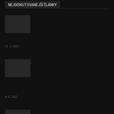
NEJDISKUTOVANĚJŠÍ ČLÁNKY
Komentář: Hanba Vám, prezidente Pavle…
21. 3. 2023
Za místenkové peklo ve vlacích mohou
cestující, tvrdí ČD
4. 8. 2022