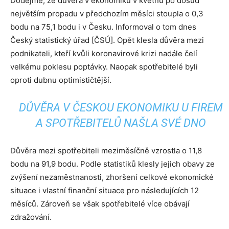
Dodejme, že důvěra v ekonomiku v květnu po dosud
největším propadu v předchozím měsíci stoupla o 0,3
bodu na 75,1 bodu i v Česku. Informoval o tom dnes
Český statistický úřad [ČSÚ]. Opět klesla důvěra mezi
podnikateli, kteří kvůli koronavirové krizi nadále čelí
velkému poklesu poptávky. Naopak spotřebitelé byli
oproti dubnu optimističtější.
DŮVĚRA V ČESKOU EKONOMIKU U FIREM
A SPOTŘEBITELŮ NAŠLA SVÉ DNO
Důvěra mezi spotřebiteli meziměsíčně vzrostla o 11,8
bodu na 91,9 bodu. Podle statistiků klesly jejich obavy ze
zvýšení nezaměstnanosti, zhoršení celkové ekonomické
situace i vlastní finanční situace pro následujících 12
měsíců. Zároveň se však spotřebitelé více obávají
zdražování.