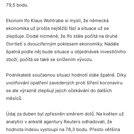
79,5 bodu.
Ekonom Ifo Klaus Wohlrabe si myslí, že německá
ekonomika už prošla nejtěžší fází a situace už se
zlepšuje. Dodal nicméně, že Ifo stále počítá na druhé
čtvrtletí s dvouciferným poklesem ekonomiky. Nadále
špatná podle něj bude situace u objednávek investičního
zboží, počítá se také se snížením vývozu.
Podnikatelé současnou situaci hodnotí stále špatně. Díky
uvolňování opatření zavedených proti šíření koronaviru
se ale výrazně zlepšují jejich očekávání do dalších
měsíců.
Údaj za duben byl zpřesněn směrem dolů. Na květen už
analytici v anketě agentury Reuters odhadovali, že
hodnota indexu vystoupí na 78,3 bodu. Přesto většina