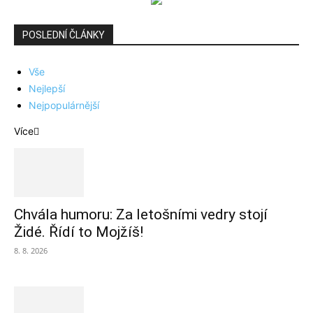
POSLEDNÍ ČLÁNKY
Vše
Nejlepší
Nejpopulárnější
Více
Chvála humoru: Za letošními vedry stojí
Židé. Řídí to Mojžíš!
8. 8. 2026