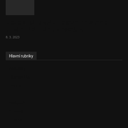
Vláda zvažuje vyšší zdanění chudých a
střední třídy. Bohaté nechá být
8. 3. 2023
Hlavní rubriky
Aktuality
Ekonomika
Politika
EU
Podcasty
Finance
Byznys