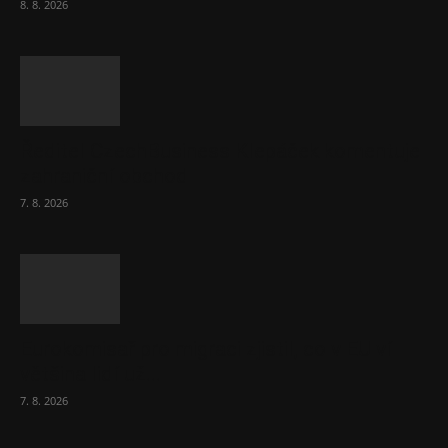
8. 8. 2026
Ředitel CzechBusiness Klepáček komentuje
zahraniční obchod
7. 8. 2026
Eurokomisař pro migraci zjistil, co v EU ví
většina lidí už...
7. 8. 2026