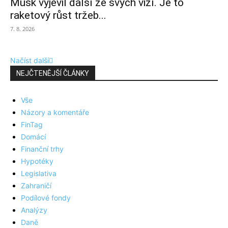
Musk vyjevil další ze svých vizí. Je to
raketový růst tržeb...
7. 8. 2026
Načíst další
NEJČTENĚJŠÍ ČLÁNKY
Vše
Názory a komentáře
FinTag
Domácí
Finanční trhy
Hypotéky
Legislativa
Zahraničí
Podílové fondy
Analýzy
Daně