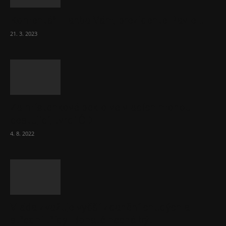
Komentář: Hanba Vám, prezidente Pavle…
21. 3. 2023
Za místenkové peklo ve vlacích mohou
cestující, tvrdí ČD
4. 8. 2022
Vláda zvažuje vyšší zdanění chudých a
střední třídy. Bohaté nechá být