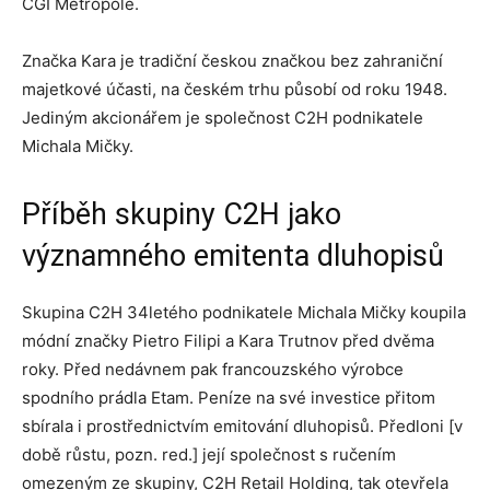
CGI Metropole.
Značka Kara je tradiční českou značkou bez zahraniční
majetkové účasti, na českém trhu působí od roku 1948.
Jediným akcionářem je společnost C2H podnikatele
Michala Mičky.
Příběh skupiny C2H jako
významného emitenta dluhopisů
Skupina C2H 34letého podnikatele Michala Mičky koupila
módní značky Pietro Filipi a Kara Trutnov před dvěma
roky. Před nedávnem pak francouzského výrobce
spodního prádla Etam. Peníze na své investice přitom
sbírala i prostřednictvím emitování dluhopisů. Předloni [v
době růstu, pozn. red.] její společnost s ručením
omezeným ze skupiny, C2H Retail Holding, tak otevřela