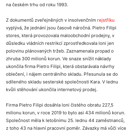
na českém trhu od roku 1993.
Z dokumentů zveřejněných v insolvenčním
rejstříku
vyplývá, že jednání jsou časově náročná.
Pietro
Filipi
stores, která provozovala maloobchodní prodejny, v
důsledku vládních restrikcí zprostředkovala loni jen
polovinu plánovaných tržeb. Zaznamenala propad o
zhruba 300 milionů korun. Ve snaze snížit náklady
ukončila firma
Pietro
Filipi, která obstarávala návrhy
oblečení, i nájem centrálního skladu. Přesunula se do
sdíleného skladu sesterské společnosti Kara. V lednu
kvůli stěhování ukončila internetový prodej.
Firma
Pietro
Filipi dosáhla loni čistého obratu 227,5
milionu korun, v roce 2019 to bylo asi 434 milionů korun.
Společnost měla k letošnímu 25. lednu 44 zaměstnanců,
z toho 43 na hlavní pracovní poměr. Závazky má vůči více