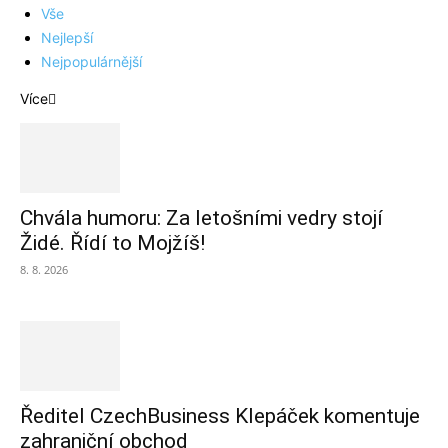
Vše
Nejlepší
Nejpopulárnější
Více
Chvála humoru: Za letošními vedry stojí
Židé. Řídí to Mojžíš!
8. 8. 2026
Ředitel CzechBusiness Klepáček komentuje
zahraniční obchod