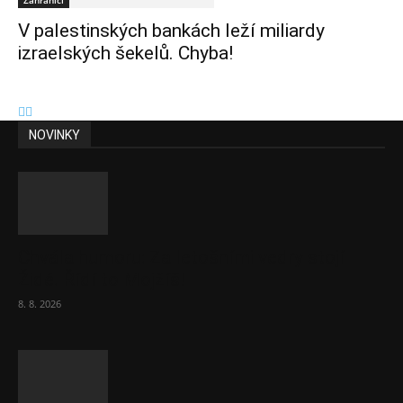
Zahraničí
V palestinských bankách leží miliardy
izraelských šekelů. Chyba!
NOVINKY
Chvála humoru: Za letošními vedry stojí
Židé. Řídí to Mojžíš!
8. 8. 2026