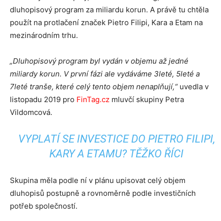
dluhopisový program za miliardu korun. A právě tu chtěla
použít na protlačení značek Pietro Filipi, Kara a Etam na
mezinárodním trhu.
„Dluhopisový program byl vydán v objemu až jedné
miliardy korun. V první fázi ale vydáváme 3leté, 5leté a
7leté tranše, které celý tento objem nenaplňují,“
uvedla v
listopadu 2019 pro
FinTag.cz
mluvčí skupiny Petra
Vildomcová.
VYPLATÍ SE INVESTICE DO PIETRO FILIPI,
KARY A ETAMU? TĚŽKO ŘÍCI
Skupina měla podle ní v plánu upisovat celý objem
dluhopisů postupně a rovnoměrně podle investičních
potřeb společností.