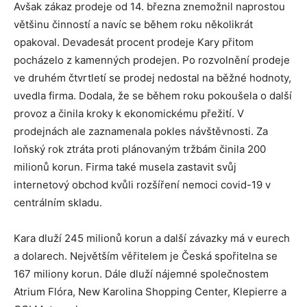
Avšak zákaz prodeje od 14. března znemožnil naprostou
většinu činností a navíc se během roku několikrát
opakoval. Devadesát procent prodeje Kary přitom
pocházelo z kamenných prodejen. Po rozvolnění prodeje
ve druhém čtvrtletí se prodej nedostal na běžné hodnoty,
uvedla firma. Dodala, že se během roku pokoušela o další
provoz a činila kroky k ekonomickému přežití. V
prodejnách ale zaznamenala pokles návštěvnosti. Za
loňský rok ztráta proti plánovaným tržbám činila 200
milionů korun. Firma také musela zastavit svůj
internetový obchod kvůli rozšíření nemoci covid-19 v
centrálním skladu.
Kara dluží 245 milionů korun a další závazky má v eurech
a dolarech. Největším věřitelem je Česká spořitelna se
167 miliony korun. Dále dluží nájemné společnostem
Atrium Flóra, New Karolina Shopping Center, Klepierre a