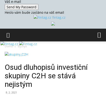
Váš e-mail
Heslo vám bude zasláno na váš email
fintag.cz
Domů
Byznys
Osud dluhopisů investiční
skupiny C2H se stává
nejistým
8. 2. 2021