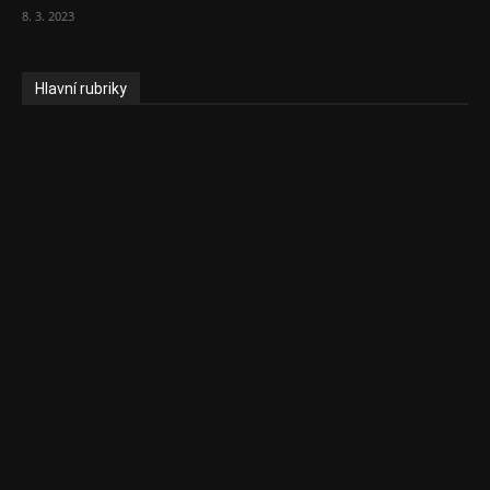
8. 3. 2023
Hlavní rubriky
Aktuality
Ekonomika
Politika
EU
Podcasty
Finance
Byznys
Investice
Ke kávě a čaji
Adman´s Choice