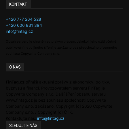
KONTAKT
+420 777 264 528
+420 606 831 394
info@fintag.cz
Obsah serveru je chráněn autorským právem. Jakékoli jeho užití včetně
publikování nebo jiného šíření je zakázáno bez předchozího písemného
souhlasu Copywrite Company s.r.o.
O NÁS
FinTag.cz
přináší aktuální zprávy z ekonomiky, politiky,
byznysu a financí. Provozovatelem serveru FinTag je
Copywrite Company s.r.o. Další šíření obsahu serveru
www.fintag.cz je bez souhlasu společnosti Copywrite
Company s.r.o. zakázáno. Copyright [c] 2020 Copywrite
Company s.r.o. / Copyright [c] ČTK.
Kontaktujte nás:
info@fintag.cz
SLEDUJTE NÁS