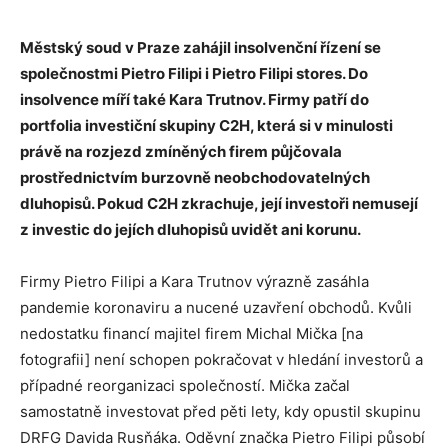
Městský soud v Praze zahájil insolvenční řízení se
společnostmi
Pietro
Filipi i
Pietro
Filipi stores. Do
insolvence míří také Kara Trutnov. Firmy patří do
portfolia investiční skupiny C2H, která si v minulosti
právě na rozjezd zmíněných firem půjčovala
prostřednictvím burzovně neobchodovatelných
dluhopisů. Pokud C2H zkrachuje, její investoři nemusejí
z investic do jejích dluhopisů uvidět ani korunu.
Firmy
Pietro
Filipi a Kara Trutnov výrazně zasáhla
pandemie koronaviru a nucené uzavření obchodů. Kvůli
nedostatku financí majitel firem Michal Mička [na
fotografii] není schopen pokračovat v hledání investorů a
případné reorganizaci společností. Mička začal
samostatně investovat před pěti lety, kdy opustil skupinu
DRFG Davida Rusňáka. Oděvní značka Pietro
Filipi působí