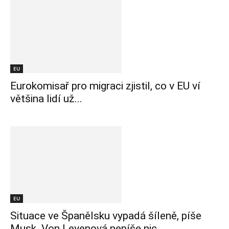
EU
Eurokomisař pro migraci zjistil, co v EU ví
většina lidí už...
EU
Situace ve Španělsku vypadá šíleně, píše
Musk. Von Leyenová nepíše nic