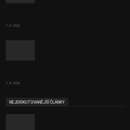
Ředitel CzechBusiness Klepáček komentuje
zahraniční obchod
7. 8. 2026
Eurokomisař pro migraci zjistil, co v EU ví
většina lidí už...
7. 8. 2026
NEJDISKUTOVANĚJŠÍ ČLÁNKY