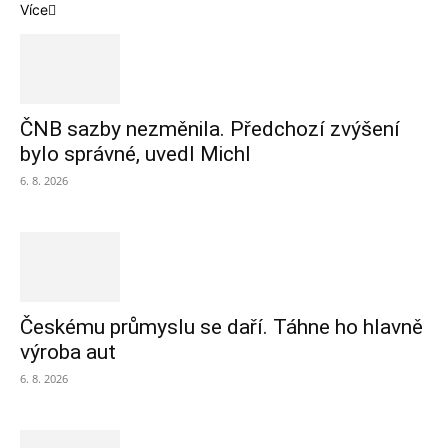
Více
ČNB sazby nezměnila. Předchozí zvýšení
bylo správné, uvedl Michl
6. 8. 2026
Českému průmyslu se daří. Táhne ho hlavně
výroba aut
6. 8. 2026