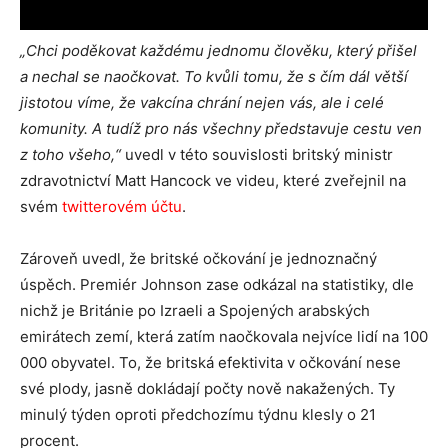
„Chci poděkovat každému jednomu člověku, který přišel
a nechal se naočkovat. To kvůli tomu, že s čím dál větší
jistotou víme, že vakcína chrání nejen vás, ale i celé
komunity. A tudíž pro nás všechny představuje cestu ven
z toho všeho,“
uvedl v této souvislosti britský ministr
zdravotnictví Matt Hancock ve videu, které zveřejnil na
svém
twitterovém účtu
.
Zároveň uvedl, že britské očkování je jednoznačný
úspěch. Premiér Johnson zase odkázal na statistiky, dle
nichž je Británie po Izraeli a Spojených arabských
emirátech zemí, která zatím naočkovala nejvíce lidí na 100
000 obyvatel. To, že britská efektivita v očkování nese
své plody, jasně dokládají počty nově nakažených. Ty
minulý týden oproti předchozímu týdnu klesly o 21
procent.