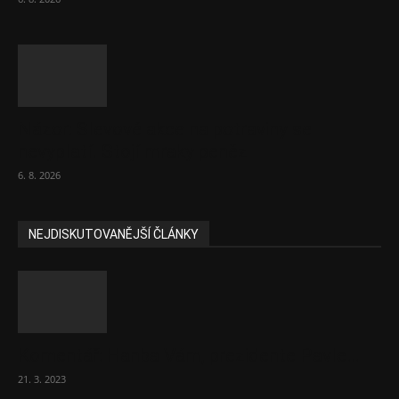
Názor: Slevové akce na potraviny se
nevyplatí. Stojí mraky peněz
6. 8. 2026
NEJDISKUTOVANĚJŠÍ ČLÁNKY
Komentář: Hanba Vám, prezidente Pavle…
21. 3. 2023