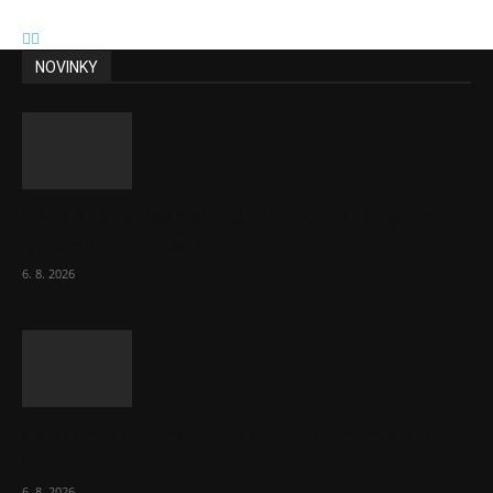
NOVINKY
ČNB sazby nezměnila. Předchozí zvýšení
bylo správné, uvedl Michl
6. 8. 2026
Českému průmyslu se daří. Táhne ho hlavně
výroba aut
6. 8. 2026