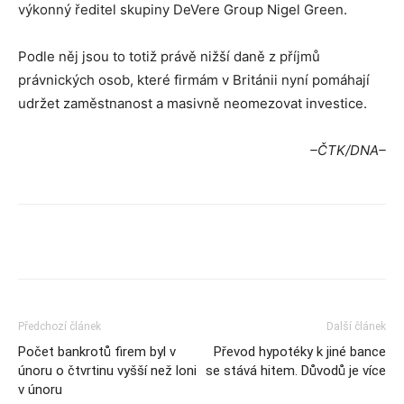
výkonný ředitel skupiny DeVere Group Nigel Green.
Podle něj jsou to totiž právě nižší daně z příjmů
právnických osob, které firmám v Británii nyní pomáhají
udržet zaměstnanost a masivně neomezovat investice.
–ČTK/DNA–
Předchozí článek
Další článek
Počet bankrotů firem byl v
Převod hypotéky k jiné bance
únoru o čtvrtinu vyšší než loni
se stává hitem. Důvodů je více
v únoru