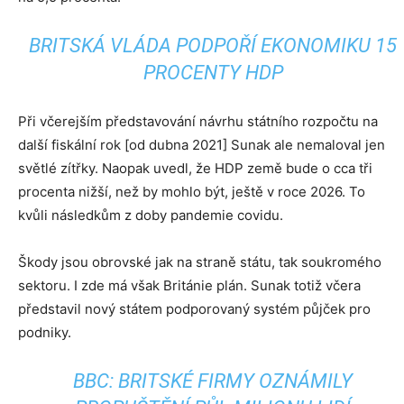
BRITSKÁ VLÁDA PODPOŘÍ EKONOMIKU 15
PROCENTY HDP
Při včerejším představování návrhu státního rozpočtu na
další fiskální rok [od dubna 2021] Sunak ale nemaloval jen
světlé zítřky. Naopak uvedl, že HDP země bude o cca tři
procenta nižší, než by mohlo být, ještě v roce 2026. To
kvůli následkům z doby pandemie covidu.
Škody jsou obrovské jak na straně státu, tak soukromého
sektoru. I zde má však Británie plán. Sunak totiž včera
představil nový státem podporovaný systém půjček pro
podniky.
BBC: BRITSKÉ FIRMY OZNÁMILY