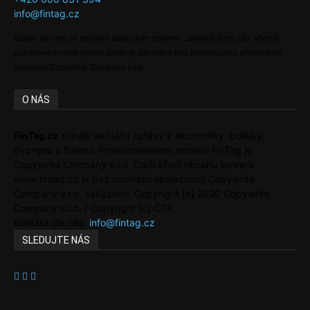
info@fintag.cz
Obsah serveru je chráněn autorským právem. Jakékoli jeho užití včetně
publikování nebo jiného šíření je zakázáno bez předchozího písemného
souhlasu Copywrite Company s.r.o.
O NÁS
FinTag.cz
přináší aktuální zprávy z ekonomiky, politiky,
byznysu a financí. Provozovatelem serveru FinTag je
Copywrite Company s.r.o. Další šíření obsahu serveru
www.fintag.cz je bez souhlasu společnosti Copywrite
Company s.r.o. zakázáno. Copyright [c] 2020 Copywrite
Company s.r.o. / Copyright [c] ČTK.
Kontaktujte nás:
info@fintag.cz
SLEDUJTE NÁS