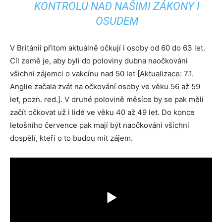
KONTROLU NAD NAŠIMI ZÁKONY I
OSUDEM
V Británii přitom aktuálně očkují i osoby od 60 do 63 let.
Cíl země je, aby byli do poloviny dubna naočkováni
všichni zájemci o vakcínu nad 50 let [Aktualizace: 7.1.
Anglie začala zvát na očkování osoby ve věku 56 až 59
let, pozn. red.]. V druhé polovině měsíce by se pak měli
začít očkovat už i lidé ve věku 40 až 49 let. Do konce
letošního července pak mají být naočkováni všichni
dospělí, kteří o to budou mít zájem.