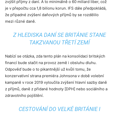
zvýšit příjmy z daní. A to minimálně o 60 miliard liber, což
je v přepočtu cca 1,8 bilionu korun. IFS dále předpokládá,
že případné zvýšení daňových příjmů by se rozdělilo
mezi různé daně.
Z HLEDISKA DANÍ SE BRITÁNIE STANE
TAKZVANOU TŘETÍ ZEMÍ
Nabízí se otázka, zda tento plán na konsolidaci britských
financí bude stačit na provoz země i obsluhu dluhu.
Odpověď bude o to pikantnější už kvůli tomu, že
konzervativní strana premiéra Johnsona v době volební
kampaně v roce 2019 vyloučila zvýšení hlavní sazby daně
z příjmů, daně z přidané hodnoty [DPH] nebo sociálního a
zdravotního pojištění.
CESTOVÁNÍ DO VELKÉ BRITÁNIE I