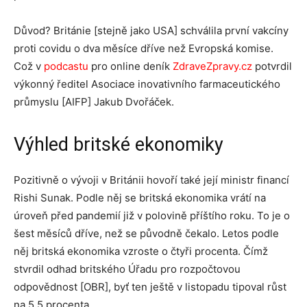
Důvod? Británie [stejně jako USA] schválila první vakcíny
proti covidu o dva měsíce dříve než Evropská komise.
Což v
podcastu
pro online deník
ZdraveZpravy.cz
potvrdil
výkonný ředitel Asociace inovativního farmaceutického
průmyslu [AIFP] Jakub Dvořáček.
Výhled britské ekonomiky
Pozitivně o vývoji v Británii hovoří také její ministr financí
Rishi Sunak. Podle něj se britská ekonomika vrátí na
úroveň před pandemií již v polovině příštího roku. To je o
šest měsíců dříve, než se původně čekalo. Letos podle
něj britská ekonomika vzroste o čtyři procenta. Čímž
stvrdil odhad britského Úřadu pro rozpočtovou
odpovědnost [OBR], byť ten ještě v listopadu tipoval růst
na 5,5 procenta.