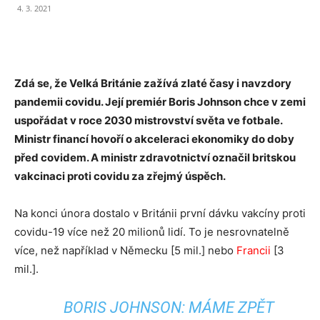
4. 3. 2021
Zdá se, že Velká Británie zažívá zlaté časy i navzdory
pandemii covidu. Její premiér Boris Johnson chce v zemi
uspořádat v roce 2030 mistrovství světa ve fotbale.
Ministr financí
hovoří o akceleraci ekonomiky do doby
před covidem. A
ministr zdravotnictví
označil britskou
vakcinaci proti covidu za zřejmý úspěch.
Na konci února dostalo v Británii první dávku vakcíny proti
covidu-19 více než 20 milionů lidí. To je nesrovnatelně
více, než například v Německu [5 mil.] nebo
Francii
[3
mil.].
BORIS JOHNSON: MÁME ZPĚT