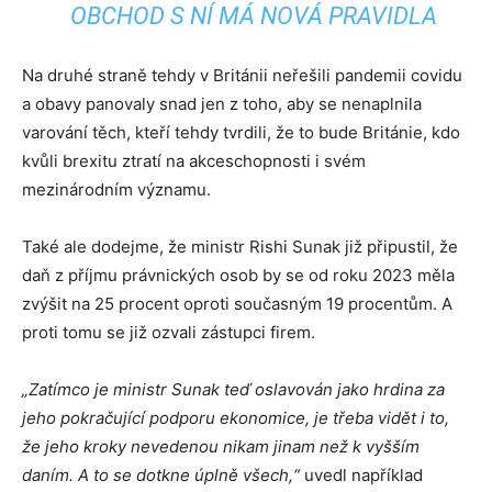
OBCHOD S NÍ MÁ NOVÁ PRAVIDLA
Na druhé straně tehdy v Británii neřešili pandemii covidu
a obavy panovaly snad jen z toho, aby se nenaplnila
varování těch, kteří tehdy tvrdili, že to bude Británie, kdo
kvůli brexitu ztratí na akceschopnosti i svém
mezinárodním významu.
Také ale dodejme, že ministr Rishi Sunak již připustil, že
daň z příjmu právnických osob by se od roku 2023 měla
zvýšit na 25 procent oproti současným 19 procentům. A
proti tomu se již ozvali zástupci firem.
„Zatímco je ministr Sunak teď oslavován jako hrdina za
jeho pokračující podporu ekonomice, je třeba vidět i to,
že jeho kroky nevedenou nikam jinam než k vyšším
daním. A to se dotkne úplně všech,“
uvedl například