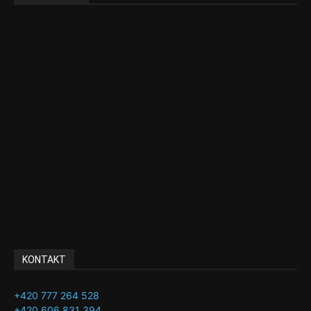
Aktuality
Ekonomika
Politika
EU
Podcasty
Finance
Byznys
Investice
Ke kávě a čaji
Adman´s Choice
KONTAKT
+420 777 264 528
+420 606 831 394