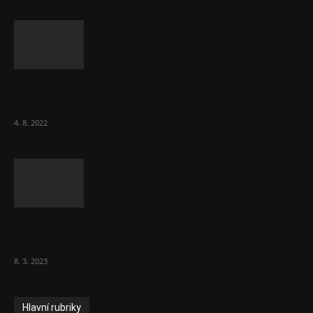
Za místenkové peklo ve vlacích mohou
cestující, tvrdí ČD
4. 8. 2022
Vláda zvažuje vyšší zdanění chudých a
střední třídy. Bohaté nechá být
8. 3. 2023
Hlavní rubriky