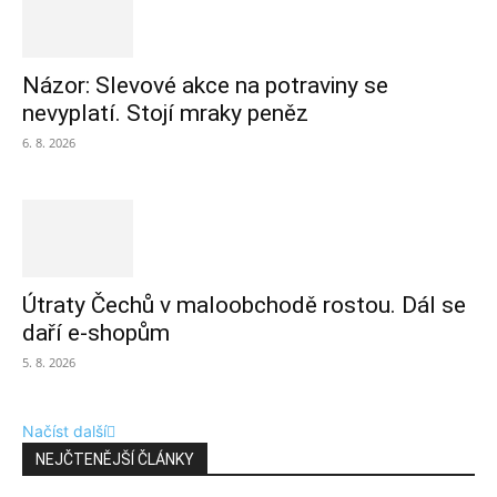
Názor: Slevové akce na potraviny se
nevyplatí. Stojí mraky peněz
6. 8. 2026
Útraty Čechů v maloobchodě rostou. Dál se
daří e-shopům
5. 8. 2026
Načíst další
NEJČTENĚJŠÍ ČLÁNKY