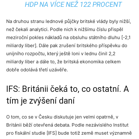
HDP NA VÍCE NEŽ 122 PROCENT
Na druhou stranu lednové půjčky britské vlády byly nižší,
než čekali analytici. Podle nich k nižšímu číslu přispěl
meziroční pokles nákladů na obsluhu státního dluhu [-2,1
miliardy liber]. Dále pak zrušení britského příspěvku do
unijního rozpočtu, který ještě loni v lednu činil 2,2
miliardy liber a dále to, že britská ekonomika celkem
dobře odolává třetí uzávěře.
IFS: Británii čeká to, co ostatní. A
tím je zvýšení daní
O tom, co se v Česku diskutuje jen velmi opatrně, v
Británii běží otevřená debata. Podle nezávislého Institut
pro fiskální studie [IFS] bude totiž země muset významně