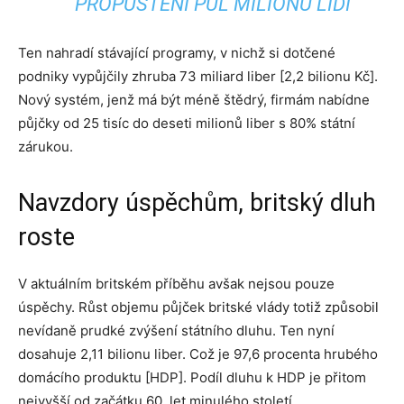
PROPUŠTĚNÍ PŮL MILIONU LIDÍ
Ten nahradí stávající programy, v nichž si dotčené
podniky vypůjčily zhruba 73 miliard liber [2,2 bilionu Kč].
Nový systém, jenž má být méně štědrý, firmám nabídne
půjčky od 25 tisíc do deseti milionů liber s 80% státní
zárukou.
Navzdory úspěchům, britský dluh
roste
V aktuálním britském příběhu avšak nejsou pouze
úspěchy. Růst objemu půjček britské vlády totiž způsobil
nevídaně prudké zvýšení státního dluhu. Ten nyní
dosahuje 2,11 bilionu liber. Což je 97,6 procenta hrubého
domácího produktu [HDP]. Podíl dluhu k HDP je přitom
nejvyšší od začátku 60. let minulého století.