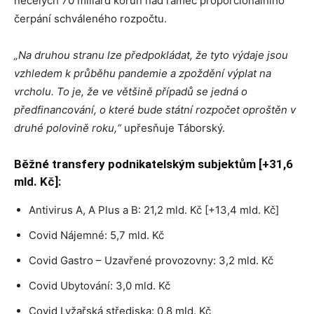
necelých 70 miliard korun nad rámec proporcionálního
čerpání schváleného rozpočtu.
„Na druhou stranu lze předpokládat, že tyto výdaje jsou
vzhledem k průběhu pandemie a zpoždění výplat na
vrcholu. To je, že ve většině případů se jedná o
předfinancování, o které bude státní rozpočet oproštěn v
druhé polovině roku,“
upřesňuje Táborský.
Běžné transfery podnikatelským subjektům [+31,6
mld. Kč]:
Antivirus A, A Plus a B: 21,2 mld. Kč [+13,4 mld. Kč]
Covid Nájemné: 5,7 mld. Kč
Covid Gastro – Uzavřené provozovny: 3,2 mld. Kč
Covid Ubytování: 3,0 mld. Kč
Covid Lyžařská střediska: 0,8 mld. Kč