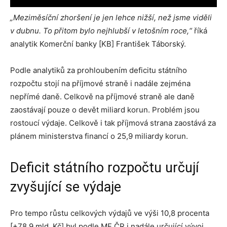
„Meziměsíční zhoršení je jen lehce nižší, než jsme viděli
v dubnu. To přitom bylo nejhlubší v letošním roce,“
říká
analytik Komerční banky [KB] František Táborský.
Podle analytiků za prohloubením deficitu státního
rozpočtu stojí na příjmové straně i nadále zejména
nepřímé daně. Celkově na příjmové straně ale daně
zaostávají pouze o devět miliard korun. Problém jsou
rostoucí výdaje. Celkově i tak příjmová strana zaostává za
plánem ministerstva financí o 25,9 miliardy korun.
Deficit státního rozpočtu určují
zvyšující se výdaje
Pro tempo růstu celkových výdajů ve výši 10,8 procenta
[+78,9 mld. Kč] byl podle MF ČR i nadále určující vývoj