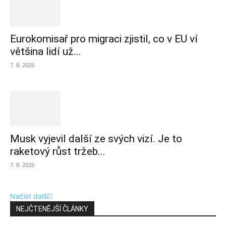
Eurokomisař pro migraci zjistil, co v EU ví
většina lidí už...
7. 8. 2026
Musk vyjevil další ze svých vizí. Je to
raketový růst tržeb...
7. 8. 2026
Načíst další
NEJČTENĚJŠÍ ČLÁNKY