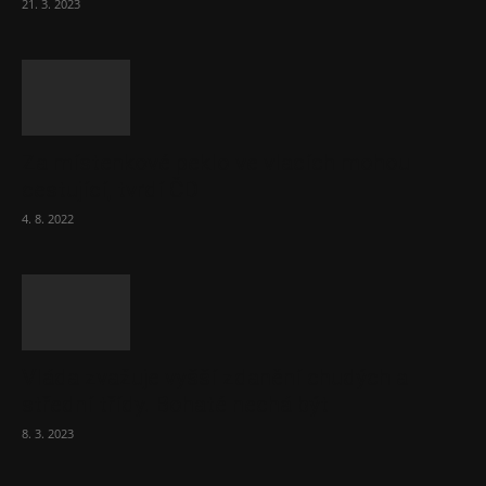
21. 3. 2023
Za místenkové peklo ve vlacích mohou
cestující, tvrdí ČD
4. 8. 2022
Vláda zvažuje vyšší zdanění chudých a
střední třídy. Bohaté nechá být
8. 3. 2023