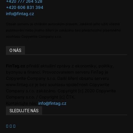
+420 777 264 528
+420 606 831 394
info@fintag.cz
Obsah serveru je chráněn autorským právem. Jakékoli jeho užití včetně
publikování nebo jiného šíření je zakázáno bez předchozího písemného
souhlasu Copywrite Company s.r.o.
O NÁS
FinTag.cz
přináší aktuální zprávy z ekonomiky, politiky,
byznysu a financí. Provozovatelem serveru FinTag je
Copywrite Company s.r.o. Další šíření obsahu serveru
www.fintag.cz je bez souhlasu společnosti Copywrite
Company s.r.o. zakázáno. Copyright [c] 2020 Copywrite
Company s.r.o. / Copyright [c] ČTK.
Kontaktujte nás:
info@fintag.cz
SLEDUJTE NÁS