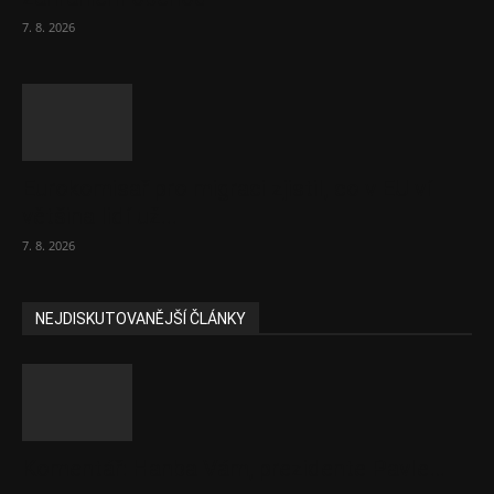
7. 8. 2026
Eurokomisař pro migraci zjistil, co v EU ví
většina lidí už...
7. 8. 2026
NEJDISKUTOVANĚJŠÍ ČLÁNKY
Komentář: Hanba Vám, prezidente Pavle…