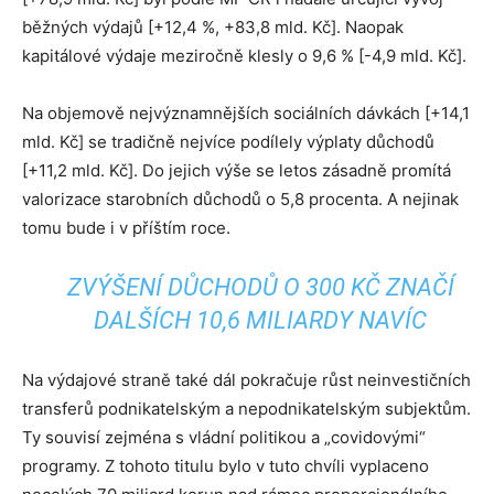
běžných výdajů [+12,4 %, +83,8 mld. Kč]. Naopak
kapitálové výdaje meziročně klesly o 9,6 % [-4,9 mld. Kč].
Na objemově nejvýznamnějších sociálních dávkách [+14,1
mld. Kč] se tradičně nejvíce podílely výplaty důchodů
[+11,2 mld. Kč]. Do jejich výše se letos zásadně promítá
valorizace starobních důchodů o 5,8 procenta. A nejinak
tomu bude i v příštím roce.
ZVÝŠENÍ DŮCHODŮ O 300 KČ ZNAČÍ
DALŠÍCH 10,6 MILIARDY NAVÍC
Na výdajové straně také dál pokračuje růst neinvestičních
transferů podnikatelským a nepodnikatelským subjektům.
Ty souvisí zejména s vládní politikou a „covidovými“
programy. Z tohoto titulu bylo v tuto chvíli vyplaceno