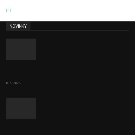
NOVINKY
Chvála humoru: Za letošními vedry stojí
Židé. Řídí to Mojše!
8. 8. 2026
Ředitel CzechBusiness Klepáček komentuje
zahraniční obchod