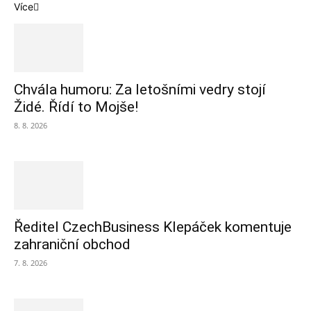
Více
Chvála humoru: Za letošními vedry stojí
Židé. Řídí to Mojše!
8. 8. 2026
Ředitel CzechBusiness Klepáček komentuje
zahraniční obchod
7. 8. 2026