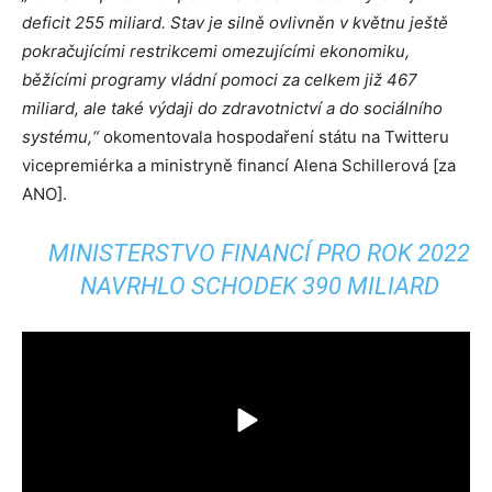
deficit 255 miliard. Stav je silně ovlivněn v květnu ještě
pokračujícími restrikcemi omezujícími ekonomiku,
běžícími programy vládní pomoci za celkem již 467
miliard, ale také výdaji do zdravotnictví a do sociálního
systému,“
okomentovala hospodaření státu na Twitteru
vicepremiérka a ministryně financí Alena Schillerová [za
ANO].
MINISTERSTVO FINANCÍ PRO ROK 2022
NAVRHLO SCHODEK 390 MILIARD