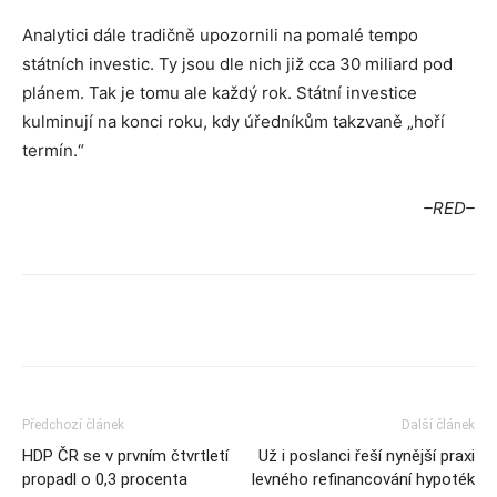
Analytici dále tradičně upozornili na pomalé tempo
státních investic. Ty jsou dle nich již cca 30 miliard pod
plánem. Tak je tomu ale každý rok. Státní investice
kulminují na konci roku, kdy úředníkům takzvaně „hoří
termín.“
–RED–
Předchozí článek
Další článek
HDP ČR se v prvním čtvrtletí
Už i poslanci řeší nynější praxi
propadl o 0,3 procenta
levného refinancování hypoték