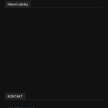
Hlavní rubriky
Aktuality
Ekonomika
Politika
EU
Podcasty
Finance
Byznys
Investice
Ke kávě a čaji
Adman´s Choice
KONTAKT