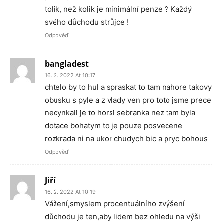
tolik, než kolik je minimální penze ? Každý
svého důchodu strůjce !
Odpověď
bangladest
16. 2. 2022 At 10:17
chtelo by to hul a spraskat to tam nahore takovy
obusku s pyle a z vlady ven pro toto jsme prece
necynkali je to horsi sebranka nez tam byla
dotace bohatym to je pouze posvecene
rozkrada ni na ukor chudych bic a pryc bohous
Odpověď
Jiří
16. 2. 2022 At 10:19
Vážení,smyslem procentuálního zvýšení
důchodu je ten,aby lidem bez ohledu na výši