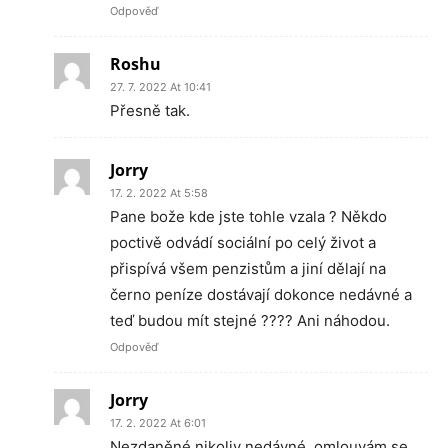
Odpověď
Roshu
27. 7. 2022 At 10:41
Přesně tak.
Jorry
17. 2. 2022 At 5:58
Pane bože kde jste tohle vzala ? Někdo
poctivě odvádí sociální po celý život a
přispívá všem penzistům a jiní dělají na
černo peníze dostávají dokonce nedávné a
teď budou mít stejné ???? Ani náhodou.
Odpověď
Jorry
17. 2. 2022 At 6:01
Nezdaněné nikoliv nedávné, omlouvám se