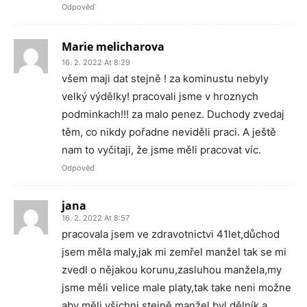
Odpověď
Marie melicharova
16. 2. 2022 At 8:29
všem maji dat stejně ! za kominustu nebyly
velký výdělky! pracovali jsme v hroznych
podminkach!!! za malo penez. Duchody zvedaj
těm, co nikdy pořadne neviděli praci. A ještě
nam to vyčitaji, že jsme měli pracovat víc.
Odpověď
jana
16. 2. 2022 At 8:57
pracovala jsem ve zdravotnictvi 41let,důchod
jsem měla maly,jak mi zemřel manžel tak se mi
zvedl o nějakou korunu,zasluhou manžela,my
jsme měli velice male platy,tak take neni možne
aby měli všichni stejně,manžel byl dělník,a