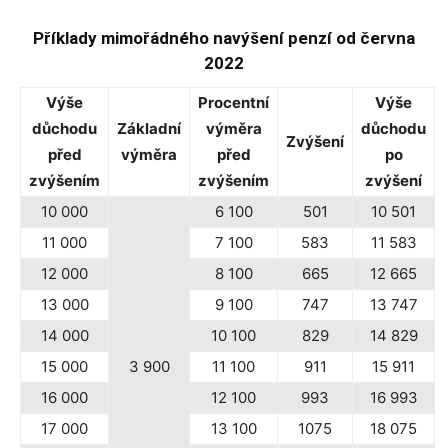
Příklady mimořádného navýšení penzí od června
2022
Výše
Procentní
Výše
důchodu
Základní
výměra
důchodu
Zvýšení
před
výměra
před
po
zvýšením
zvýšením
zvýšení
10 000
6 100
501
10 501
11 000
7 100
583
11 583
12 000
8 100
665
12 665
13 000
9 100
747
13 747
14 000
10 100
829
14 829
15 000
3 900
11 100
911
15 911
16 000
12 100
993
16 993
17 000
13 100
1075
18 075