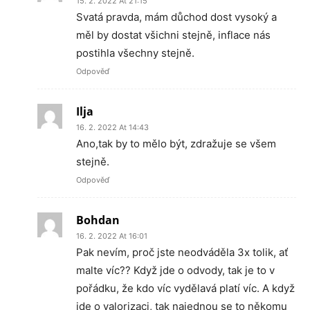
15. 2. 2022 At 21:15
Svatá pravda, mám důchod dost vysoký a
měl by dostat všichni stejně, inflace nás
postihla všechny stejně.
Odpověď
Ilja
16. 2. 2022 At 14:43
Ano,tak by to mělo být, zdražuje se všem
stejně.
Odpověď
Bohdan
16. 2. 2022 At 16:01
Pak nevím, proč jste neodváděla 3x tolik, ať
malte víc?? Když jde o odvody, tak je to v
pořádku, že kdo víc vydělavá platí víc. A když
jde o valorizaci, tak najednou se to někomu