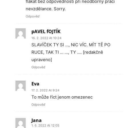
flákat bez odpovědnosti při neodborný práci
nevzdělance. Sorry.
Odpověď
pAVEL fOJTÍK
16. 2. 2022 At 10:24
SLAVÍČEK TY SI …, NIC VÍC. MÍT TĚ PO
RUCE, TAK TI … …, TY …. [redakčně
upraveno]
Odpověď
Eva
17. 2. 2022 At 9:24
To může říct jenom omezenec
Odpověď
Jana
1. 6. 2022 At 12:05