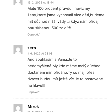
15. 2. 2022 At 18:44
Máte 100 procent pravdu…navíc my
ženy,které jsme vychovali více dětí,budeme
mít důchod nižší vždy ..i když nám přidají
onu slíbenou 500.za dítě ..
Odpověď
zero
1. 6. 2022 At 23:08
Ano souhlasím s Váma.Je to
nedomyšlené.My kdo máme malý důchod
dostanem min.přidáno.Ty co mají přes
dvacet budou mít ještě víc.Je to postavené
na hlavu!!!
Odpověď
Mirek