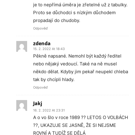
je to nepřímá úměra je zřetelné už z tabulky.
Proto se důchodci s nízkým důchodem
propadají do chudoby.
Odpověď
zdenda
15. 2. 2022 At 18:43
Pěkně napsané. Nemohl být každý ředitel
nebo nějaký vedoucí. Také na ně musel
někdo dělat. Kdyby jim pekař neupekl chleba
tak by chcípli hlady.
Odpověď
Jakj
16. 2. 2022 At 23:31
A o vo šlo v roce 1989 ?? LETOS O VOLBÁCH
??, UKAZUJE SE JASNĚ, ŽE SI NEJSME
ROVNÍ A TUDÍŽ SE DĚLÁ