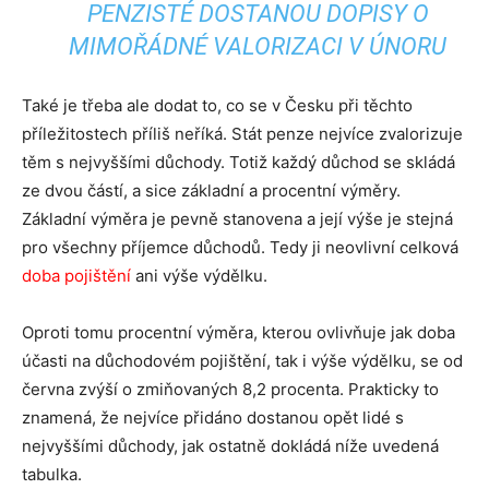
PENZISTÉ DOSTANOU DOPISY O
MIMOŘÁDNÉ VALORIZACI V ÚNORU
Také je třeba ale dodat to, co se v Česku při těchto
příležitostech příliš neříká. Stát penze nejvíce zvalorizuje
těm s nejvyššími důchody. Totiž každý důchod se skládá
ze dvou částí, a sice základní a procentní výměry.
Základní výměra je pevně stanovena a její výše je stejná
pro všechny příjemce důchodů. Tedy ji neovlivní celková
doba pojištění
ani výše výdělku.
Oproti tomu procentní výměra, kterou ovlivňuje jak doba
účasti na důchodovém pojištění, tak i výše výdělku, se od
června zvýší o zmiňovaných 8,2 procenta. Prakticky to
znamená, že nejvíce přidáno dostanou opět lidé s
nejvyššími důchody, jak ostatně dokládá níže uvedená
tabulka.