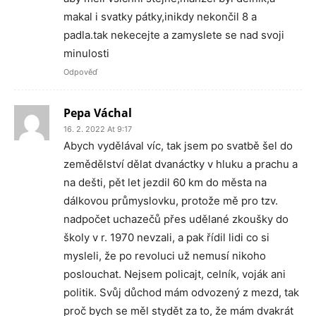
makal i svatky pátky,inikdy nekončil 8 a
padla.tak nekecejte a zamyslete se nad svoji
minulosti
Odpověď
Pepa Váchal
16. 2. 2022 At 9:17
Abych vydělával víc, tak jsem po svatbě šel do
zemědělství dělat dvanáctky v hluku a prachu a
na dešti, pět let jezdil 60 km do města na
dálkovou průmyslovku, protože mě pro tzv.
nadpočet uchazečů přes udělané zkoušky do
školy v r. 1970 nevzali, a pak řídil lidi co si
mysleli, že po revoluci už nemusí nikoho
poslouchat. Nejsem policajt, celník, voják ani
politik. Svůj důchod mám odvozený z mezd, tak
proč bych se měl stydět za to, že mám dvakrát