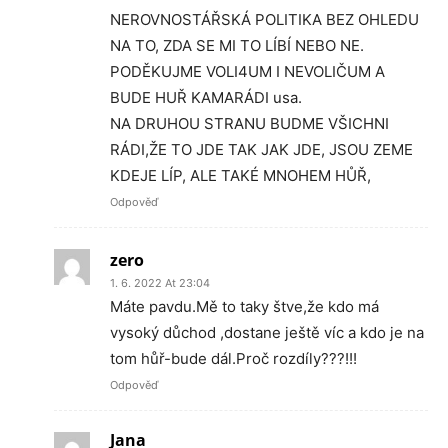
NEROVNOSTÁŘSKÁ POLITIKA BEZ OHLEDU
NA TO, ZDA SE MI TO LÍBÍ NEBO NE.
PODĚKUJME VOLI4UM I NEVOLIČUM A
BUDE HUŘ KAMARÁDI usa.
NA DRUHOU STRANU BUDME VŠICHNI
RÁDI,ŽE TO JDE TAK JAK JDE, JSOU ZEME
KDEJE LÍP, ALE TAKÉ MNOHEM HŮŘ,
Odpověď
zero
1. 6. 2022 At 23:04
Máte pavdu.Mě to taky štve,že kdo má
vysoký důchod ,dostane ještě víc a kdo je na
tom hůř-bude dál.Proč rozdíly???!!!
Odpověď
Jana