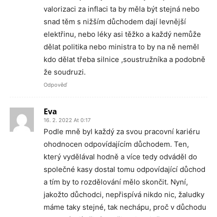
valorizaci za inflaci ta by měla být stejná nebo
snad těm s nižším důchodem dají levnější
elektřinu, nebo léky asi těžko a každý nemůže
dělat politika nebo ministra to by na ně neměl
kdo dělat třeba silnice ,soustružníka a podobně
že soudruzi.
Odpověď
Eva
16. 2. 2022 At 0:17
Podle mně byl každý za svou pracovní kariéru
ohodnocen odpovídajícím důchodem. Ten,
který vydělával hodně a více tedy odváděl do
společné kasy dostal tomu odpovídající důchod
a tím by to rozdělování mělo skončit. Nyní,
jakožto důchodci, nepřispívá nikdo nic, žaludky
máme taky stejné, tak nechápu, proč v důchodu