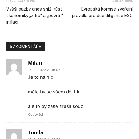
Předchozí článek
Další článek
Vyšší sazby dnes sníží růst
Evropská komise zveřejní
ekonomiky „zítra“ a „pozítří“
pravidla pro due diligence ESG
inflaci
57 KOMENTÁŘE
Milan
15. 2. 2022 At 15:05
Je to na nic
mělo by se všem dát litr
ale to by zase zrušil soud
Odpověď
Tonda