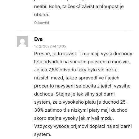
nelíbí. Boha, ta česká závist a hloupost je
ubohá.
Odpověď
Eva
17. 2. 2022 At 10:05
Presne, je to zavist. Ti co maji vyssi duchody
leta odvadeli na socialni pojisteni o moc vic.
Jejich 7,5% odvodu taky bylo vic nez u
nizsich mezd, takze spravedlive i jejich
procento navyseni se pocita z jejich vyssiho
duchodu. Stejne je tak silny solidarni
system, ze z vysokeho platu je duchod 25-
30% zatimco ti s nizkymi platy maji duchod
skoro stejne vysoky jak mivali mzdu.
Vzdycky vysoce prijmovi doplaci na solidarni
system.