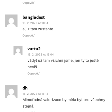
Odpověď
bangladest
16. 2. 2022 At 11:34
a jiz tam zustante
Odpověď
vatta2
16. 2. 2022 At 16:04
vždyť už tam všichni jsme, jen ty to ještě
nevíš
Odpověď
dh
16. 2. 2022 At 16:18
Mimořádná valorizace by měla byt pro všechny
stejná.