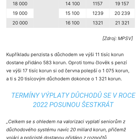
18 000
14 100
1157
19 157
19 000
15 100
1239
20 239
20 000
16 100
1321
21 321
[Zdroj: MPSV]
Kupříkladu penzista s důchodem ve výši 11 tisíc korun
dostane přidáno 583 korun. Oproti tomu člověk s penzí
ve výši 17 tisíc korun si od června polepší o 1 075 korun,
a ti s 20 tisícovým důchodem dokonce o 1 321 korun.
TERMÍNY VÝPLATY DŮCHODŮ SE V ROCE
2022 POSUNOU ŠESTKRÁT
„
Celkem se s ohledem na valorizaci vyplatí seniorům z
důchodového systému navíc 20 miliard korun, přičemž
vojáci a policisté dostanou přidáno z rozpočtů