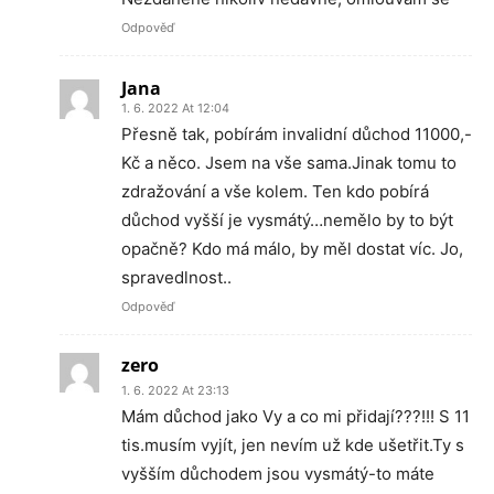
Odpověď
Jana
1. 6. 2022 At 12:04
Přesně tak, pobírám invalidní důchod 11000,-
Kč a něco. Jsem na vše sama.Jinak tomu to
zdražování a vše kolem. Ten kdo pobírá
důchod vyšší je vysmátý…nemělo by to být
opačně? Kdo má málo, by měl dostat víc. Jo,
spravedlnost..
Odpověď
zero
1. 6. 2022 At 23:13
Mám důchod jako Vy a co mi přidají???!!! S 11
tis.musím vyjít, jen nevím už kde ušetřit.Ty s
vyšším důchodem jsou vysmátý-to máte