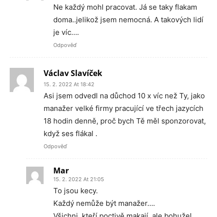
Ne každý mohl pracovat. Já se taky flakam
doma..jelikož jsem nemocná. A takových lidí
je víc….
Odpověď
Václav Slavíček
15. 2. 2022 At 18:42
Asi jsem odvedl na důchod 10 x víc než Ty, jako
manažer velké firmy pracující ve třech jazycích
18 hodin denně, proč bych Tě měl sponzorovat,
když ses flákal .
Odpověď
Mar
15. 2. 2022 At 21:05
To jsou kecy.
Každý nemůže být manažer….
Všichni ,kteří poctivě makají ,ale bohužel