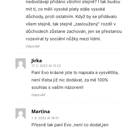
nedostávají přidáno všichni stejně? I tak budou
mít ti, co měli vysoké platy stále vysoké
důchody, proti ostatním. Když by se přidávalo
všem stejně, tak stejně „zasloužený“ rozdíl v
důchodech zůstane zachován, jen se přestanou
rozevírat ty sociální nůžky mezi lidmi.
Odpověď
Jirka
17. 2. 2022 At 13:22
Paní Evo krásné jste to napsala a vysvětlila,
není třeba již nic dodávat, za mě 100%
souhlas s vaším názorem!
Odpověď
Martina
1. 6. 2022 At 16:51
Přesně tak paní Evo ,není co dodat,jen