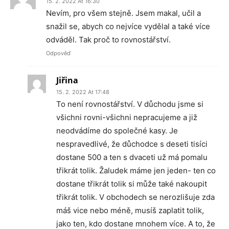
15. 2. 2022 At 16:30
Nevím, pro všem stejně. Jsem makal, učil a
snažil se, abych co nejvíce vydělal a také více
odváděl. Tak proč to rovnostářství.
Odpověď
Jiřina
15. 2. 2022 At 17:48
To není rovnostářství. V důchodu jsme si
všichni rovni-všichni nepracujeme a již
neodvádíme do společné kasy. Je
nespravedlivé, že důchodce s deseti tisíci
dostane 500 a ten s dvaceti už má pomalu
třikrát tolik. Žaludek máme jen jeden- ten co
dostane třikrát tolik si může také nakoupit
třikrát tolik. V obchodech se nerozlišuje zda
máš vice nebo méně, musíš zaplatit tolik,
jako ten, kdo dostane mnohem více. A to, že