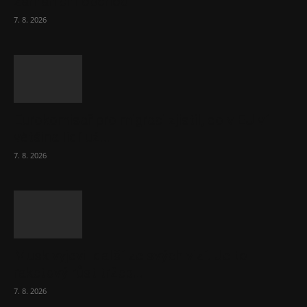
zahraniční obchod
7. 8. 2026
Eurokomisař pro migraci zjistil, co v EU ví
většina lidí už...
7. 8. 2026
Musk vyjevil další ze svých vizí. Je to
raketový růst tržeb...
7. 8. 2026