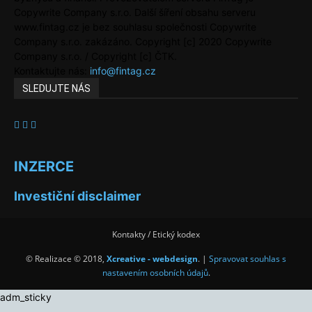
Copywrite Company s.r.o. Další šíření obsahu serveru
www.fintag.cz je bez souhlasu společnosti Copywrite
Company s.r.o. zakázáno. Copyright [c] 2020 Copywrite
Company s.r.o. / Copyright [c] ČTK.
Kontaktujte nás:
info@fintag.cz
SLEDUJTE NÁS
INZERCE
Investiční disclaimer
Kontakty / Etický kodex
© Realizace © 2018,
Xcreative - webdesign
. |
Spravovat souhlas s
nastavením osobních údajů
.
adm_sticky