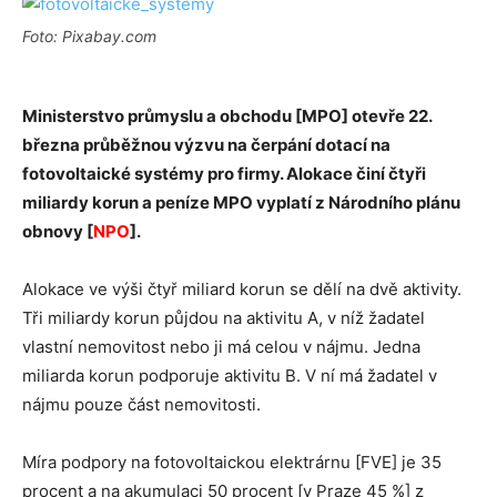
Foto: Pixabay.com
Ministerstvo průmyslu a obchodu [MPO] otevře 22.
března průběžnou výzvu na čerpání dotací na
fotovoltaické systémy pro firmy. Alokace činí čtyři
miliardy korun a peníze MPO vyplatí z Národního plánu
obnovy [
NPO
].
Alokace ve výši čtyř miliard korun se dělí na dvě aktivity.
Tři miliardy korun půjdou na aktivitu A, v níž žadatel
vlastní nemovitost nebo ji má celou v nájmu. Jedna
miliarda korun podporuje aktivitu B. V ní má žadatel v
nájmu pouze část nemovitosti.
Míra podpory na fotovoltaickou elektrárnu [FVE] je 35
procent a na akumulaci 50 procent [v Praze 45 %] z