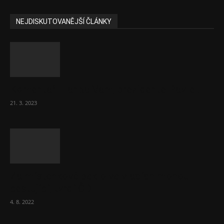
NEJDISKUTOVANĚJŠÍ ČLÁNKY
Komentář: Hanba Vám, prezidente Pavle…
21. 3. 2023
Za místenkové peklo ve vlacích mohou
cestující, tvrdí ČD
4. 8. 2022