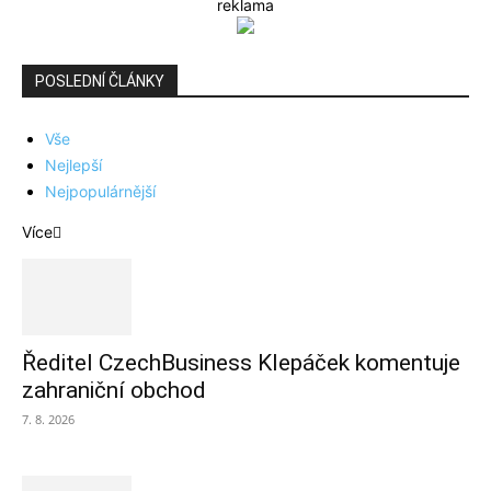
reklama
POSLEDNÍ ČLÁNKY
Vše
Nejlepší
Nejpopulárnější
Více
Ředitel CzechBusiness Klepáček komentuje
zahraniční obchod
7. 8. 2026