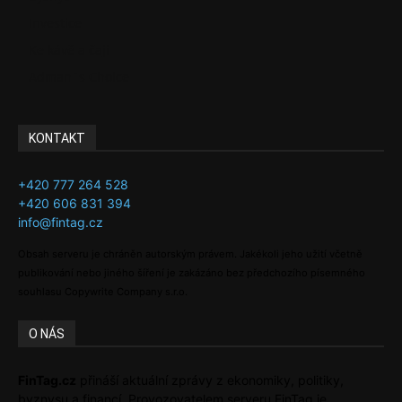
Investice
Ke kávě a čaji
Adman´s Choice
KONTAKT
+420 777 264 528
+420 606 831 394
info@fintag.cz
Obsah serveru je chráněn autorským právem. Jakékoli jeho užití včetně
publikování nebo jiného šíření je zakázáno bez předchozího písemného
souhlasu Copywrite Company s.r.o.
O NÁS
FinTag.cz
přináší aktuální zprávy z ekonomiky, politiky,
byznysu a financí. Provozovatelem serveru FinTag je