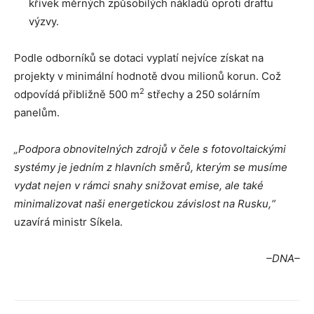
křivek měrných způsobilých nákladů oproti draftu
výzvy.
Podle odborníků se dotaci vyplatí nejvíce získat na
projekty v minimální hodnotě dvou milionů korun. Což
2
odpovídá přibližně 500 m
střechy a 250 solárním
panelům.
„Podpora obnovitelných zdrojů v čele s fotovoltaickými
systémy je jedním z hlavních směrů, kterým se musíme
vydat nejen v rámci snahy snižovat emise, ale také
minimalizovat naši energetickou závislost na Rusku,“
uzavírá ministr Síkela.
–DNA–