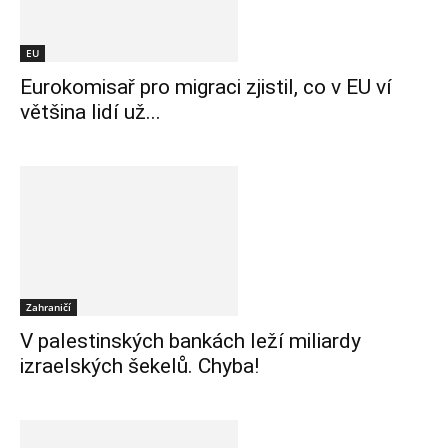
EU
Eurokomisař pro migraci zjistil, co v EU ví
většina lidí už...
Zahraničí
V palestinských bankách leží miliardy
izraelských šekelů. Chyba!