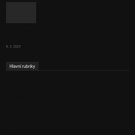
Vláda zvažuje vyšší zdanění chudých a
střední třídy. Bohaté nechá být
8. 3. 2023
Hlavní rubriky
Aktuality
Ekonomika
Politika
EU
Podcasty
Finance
Byznys