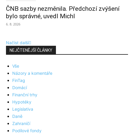
ČNB sazby nezměnila. Předchozí zvýšení
bylo správné, uvedl Michl
6. 8. 2026
Načíst další
NEJČTENĚJŠÍ ČLÁNKY
Vše
Názory a komentáře
FinTag
Domácí
Finanční trhy
Hypotéky
Legislativa
Daně
Zahraničí
Podílové fondy