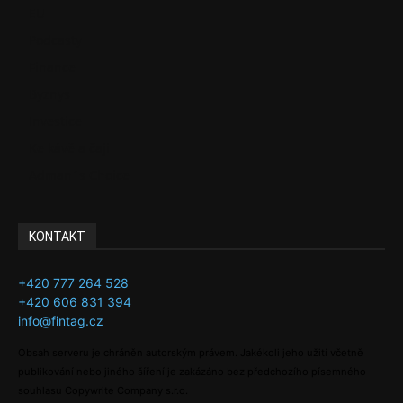
EU
Podcasty
Finance
Byznys
Investice
Ke kávě a čaji
Adman´s Choice
KONTAKT
+420 777 264 528
+420 606 831 394
info@fintag.cz
Obsah serveru je chráněn autorským právem. Jakékoli jeho užití včetně
publikování nebo jiného šíření je zakázáno bez předchozího písemného
souhlasu Copywrite Company s.r.o.