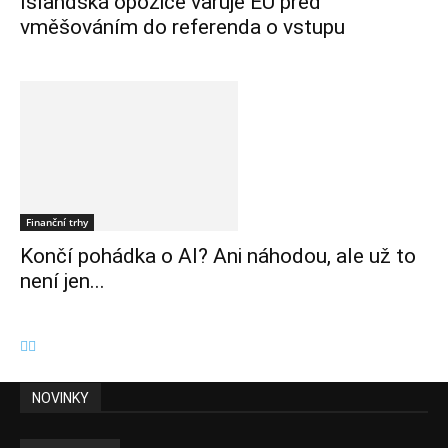
Islandská opozice varuje EU před
vměšováním do referenda o vstupu
Finanční trhy
Končí pohádka o AI? Ani náhodou, ale už to
není jen...
NOVINKY