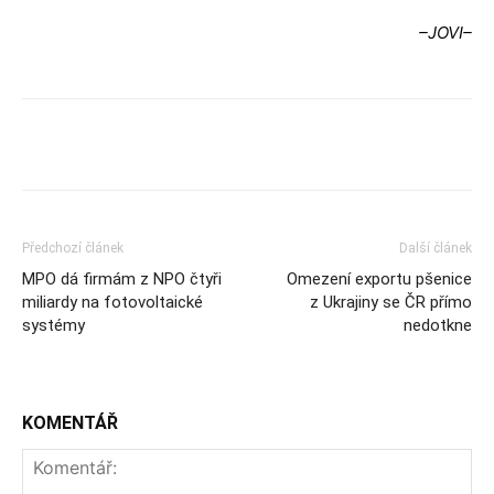
–JOVI–
Předchozí článek
Další článek
MPO dá firmám z NPO čtyři
Omezení exportu pšenice
miliardy na fotovoltaické
z Ukrajiny se ČR přímo
systémy
nedotkne
KOMENTÁŘ