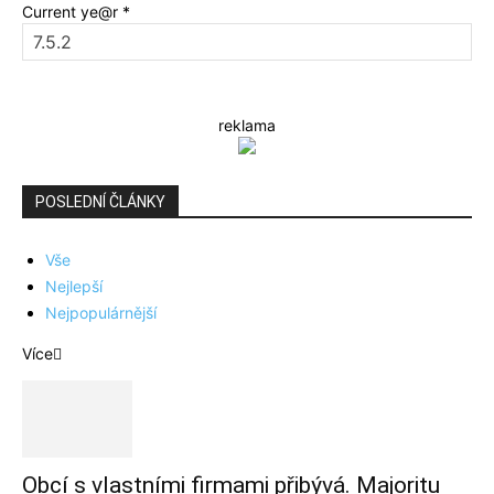
Current ye@r
*
reklama
POSLEDNÍ ČLÁNKY
Vše
Nejlepší
Nejpopulárnější
Více
Obcí s vlastními firmami přibývá. Majoritu