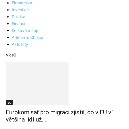
Ekonomika
Investice
Politika
Finance
Ke kávě a čaji
Adman´s Choice
Aktuality
Více
EU
Eurokomisař pro migraci zjistil, co v EU ví
většina lidí už...