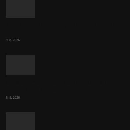
Obcí s vlastními firmami přibývá. Majoritu
drží v 1 037 firmách
9. 8. 2026
Chvála humoru: Za letošními vedry stojí
Židé. Řídí to Mojše!
8. 8. 2026