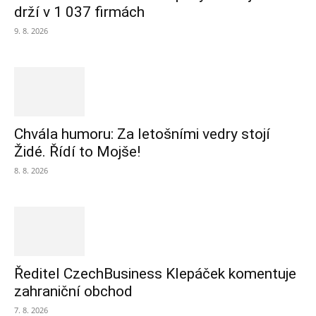
drží v 1 037 firmách
9. 8. 2026
Chvála humoru: Za letošními vedry stojí
Židé. Řídí to Mojše!
8. 8. 2026
Ředitel CzechBusiness Klepáček komentuje
zahraniční obchod
7. 8. 2026