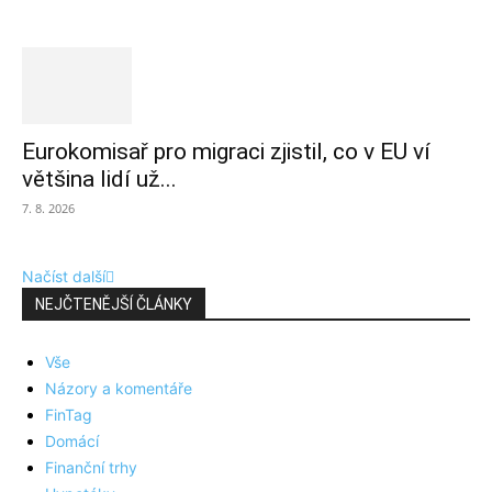
Eurokomisař pro migraci zjistil, co v EU ví
většina lidí už...
7. 8. 2026
Načíst další
NEJČTENĚJŠÍ ČLÁNKY
Vše
Názory a komentáře
FinTag
Domácí
Finanční trhy