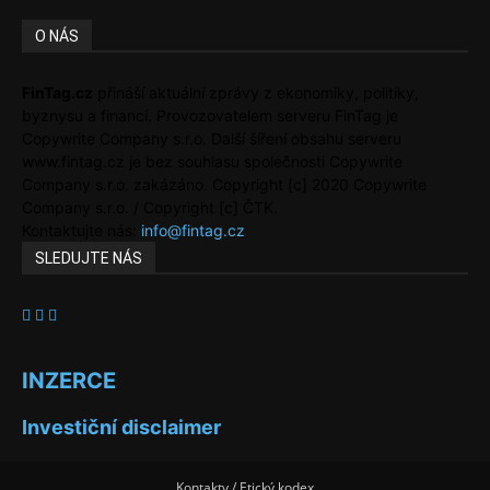
O NÁS
FinTag.cz
přináší aktuální zprávy z ekonomiky, politiky,
byznysu a financí. Provozovatelem serveru FinTag je
Copywrite Company s.r.o. Další šíření obsahu serveru
www.fintag.cz je bez souhlasu společnosti Copywrite
Company s.r.o. zakázáno. Copyright [c] 2020 Copywrite
Company s.r.o. / Copyright [c] ČTK.
Kontaktujte nás:
info@fintag.cz
SLEDUJTE NÁS
INZERCE
Investiční disclaimer
Kontakty / Etický kodex