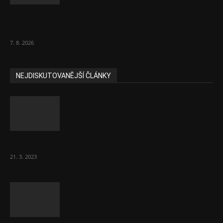
Ředitel CzechBusiness Klepáček komentuje
zahraniční obchod
7. 8. 2026
NEJDISKUTOVANĚJŠÍ ČLÁNKY
Komentář: Hanba Vám, prezidente Pavle…
21. 3. 2023