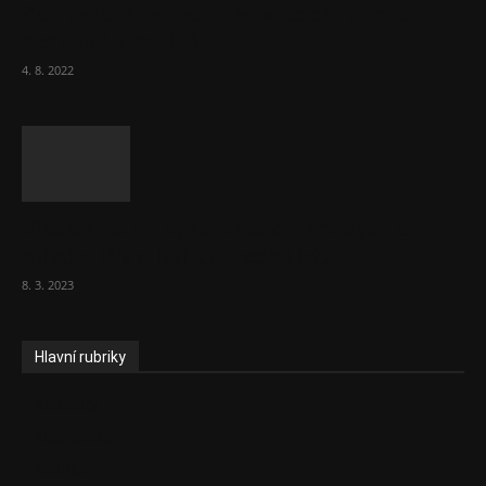
Za místenkové peklo ve vlacích mohou
cestující, tvrdí ČD
4. 8. 2022
Vláda zvažuje vyšší zdanění chudých a
střední třídy. Bohaté nechá být
8. 3. 2023
Hlavní rubriky
Aktuality
Ekonomika
Politika