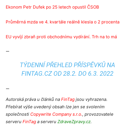
Ekonom Petr Dufek po 25 letech opustil ČSOB
Průměrná mzda ve 4. kvartále reálně klesla o 2 procenta
EU vyvíjí zbraň proti obchodnímu vydírání. Trh na to má
—
TÝDENNÍ PŘEHLED PŘÍSPĚVKŮ NA
FINTAG.CZ OD 28.2. DO 6.3. 2022
—
Autorská práva u článků na
FinTag
jsou vyhrazena.
Přebírat výše uvedený obsah lze jen se svolením
společnosti
Copywrite Company s.r.o.
, provozovatele
serveru
FinTag
a serveru
ZdraveZpravy.cz
.