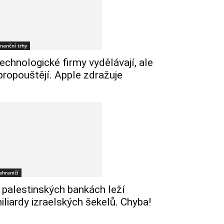
inanční trhy
echnologické firmy vydělávají, ale
 propouštějí. Apple zdražuje
ahraničí
 palestinských bankách leží
iliardy izraelských šekelů. Chyba!