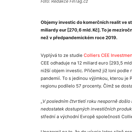
Foto: Redakce FinTag.cz
Objemy investic do komerčních realit ve st
miliardy eur [270,6 mld. Kč]. To je meziroč
než v předpandemickém roce 2019.
Vyplývá to ze studie
Colliers CEE Investme
CEE odhaduje na 12 miliard euro [293,5 mld.
nižší objem investic. Přičemž již loni podl
pandemií. To s jedinou výjimkou, kterou je
regionu podílelo 57 procenty. Čímž se dost
„
V posledním čtvrtletí roku nesporně došlo k 
nedostatek dostupných investičních produk
střední a východní Evropě společnosti Colli
Upozornil na to, že do vývoje letos silně pr