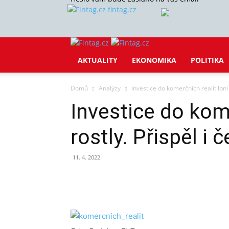
fintag.cz
AKTUALITY
EKONOMIKA
POLITIKA
Domů
Analýzy
Investice do komerčních realit loni 
Investice do kome
rostly. Přispěl i 
11. 4. 2022
Sdílet