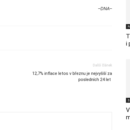
–DNA–
F
T
i
Další článek
12,7% inflace letos v březnu je nejvyšší za
posledních 24 let
Z
V
m