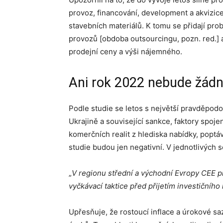
provoz, financování, development a akvizice 
stavebních materiálů. K tomu se přidají pr
provozů [obdoba outsourcingu, pozn. red.] a
prodejní ceny a výši nájemného.
Ani rok 2022 nebude žádn
Podle studie se letos s největší pravděpodo
Ukrajině a související sankce, faktory spoj
komerčních realit z hlediska nabídky, poptá
studie budou jen negativní. V jednotlivých s
„
V regionu střední a východní Evropy CEE p
vyčkávací taktice před přijetím investičního
Upřesňuje, že rostoucí inflace a úrokové sa