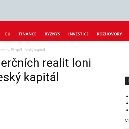
EU
FINANCE
BYZNYS
INVESTICE
ROZHOVORY
rostly. Přispěl i český kapitál
rčních realit loni
český kapitál
Ví