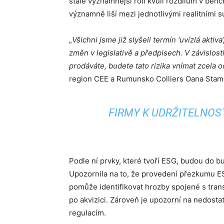
stále významnější roli kvůli rozdílům v be
významně liší mezi jednotlivými realitními s
„
Všichni jsme již slyšeli termín ‘uvízlá akti
změn v legislativě a předpisech. V závislost
prodáváte, budete tato rizika vnímat zcela o
region CEE a Rumunsko Colliers Oana Stama
FIRMY K UDRŽITELNOST
Podle ní prvky, které tvoří ESG, budou do bu
Upozornila na to, že provedení přezkumu E
pomůže identifikovat hrozby spojené s trans
po akvizici. Zároveň je upozorní na nedostat
regulacím.