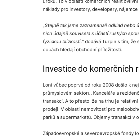
úroků. To v oblasti komerčních realit ovlivn
náklady pro investory, developery, nájemce 
„
Stejně tak jsme zaznamenali odklad nebo ú
nich údajně souvisela s účastí ruských spole
fyzickou blízkostí,“
dodává Turpin s tím, že s
dobách hledají obchodní příležitosti.
Investice do komerčních r
Loni vůbec poprvé od roku 2008 došlo k ne
průmyslovém sektoru. Kanceláře a rezidenč
transakcí. A to přesto, že na trhu je relati
prodeji. V oblasti nemovitostí pro maloobch
parků a supermarketů. Objemy transakcí v o
Západoevropské a severoevropské fondy lon