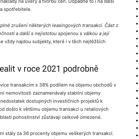
í náklady na úvěry a tvorbu cen. Dopadne to i na další
a spotřebitele.
plné zrušení některých leasingových transakcí. Část z
čností a další s nejistotou spojenou s válkou a její
e vždy najdou subjekty, které i v těch nejtěžších
ealit v roce 2021 podrobně
jvíce transakcím s 38% podílem na objemu obchodů v
ní nemovitosti zaznamenávaly stabilní objemy
vní nedostatek dostupných investičních projektů k
od došlo k většímu objemu transakcí u retailových
blasti pohostinství zůstávají celkově omezené.
i stály za 36 procenty objemu veškerých transakcí.