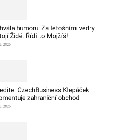
hvála humoru: Za letošními vedry
tojí Židé. Řídí to Mojžíš!
 8. 2026
editel CzechBusiness Klepáček
omentuje zahraniční obchod
 8. 2026