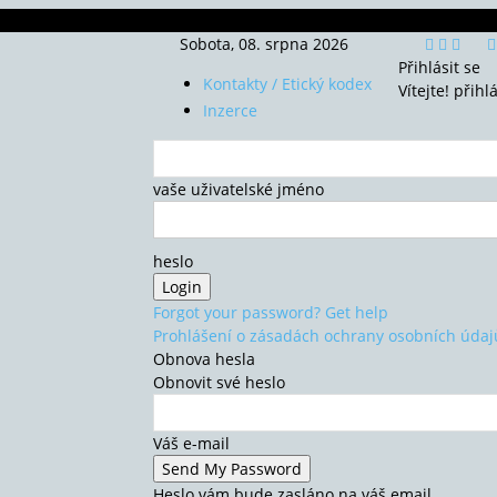
Sobota, 08. srpna 2026
Přihlásit se
Kontakty / Etický kodex
Vítejte! přihl
Inzerce
vaše uživatelské jméno
heslo
Forgot your password? Get help
Prohlášení o zásadách ochrany osobních údaj
Obnova hesla
Obnovit své heslo
Váš e-mail
Heslo vám bude zasláno na váš email