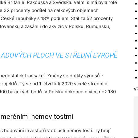
ké Británie, Rakouska a Švédska. Velmi silná byla role
 se 32 procenty podílel na celkových objemech
z České republiky s 18% podílem. Stál za 52 procenty
lovensku a zasáhl i do akvizic v Polsku, Rumunsku,
LADOVÝCH PLOCH VE STŘEDNÍ EVROPĚ
l nedostatek transakcí. Změny se dotkly výnosů z
rojektů. Ty se od 1. čtvrtletí 2020 v celé střední a
Ví
100 bazických bodů. V Polsku dokonce o více než 180
omerčními nemovitostmi
ozhodování investorů v oblasti nemovitostí. Ty hrají