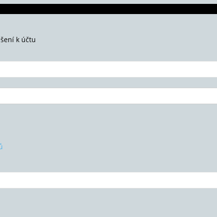
ášení k účtu
ů