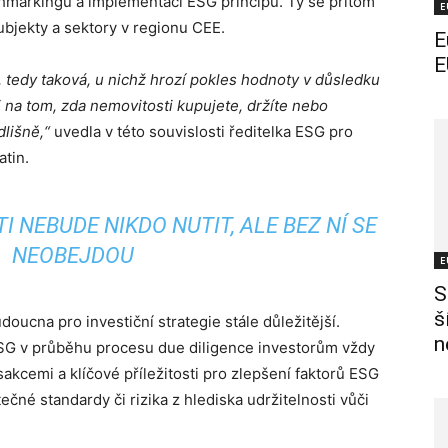
nchmarkingu a implementací ESG principů. Ty se přitom
E
ubjekty a sektory v regionu CEE.
E
E
va‘, tedy taková, u nichž hrozí pokles hodnoty v důsledku
i na tom, zda nemovitosti kupujete, držíte nebo
dlišně,“
uvedla v této souvislosti ředitelka ESG pro
tin.
I NEBUDE NIKDO NUTIT, ALE BEZ NÍ SE
NEOBEJDOU
E
S
š
doucna pro investiční strategie stále důležitější.
n
SG v průběhu procesu due diligence investorům vždy
akcemi a klíčové příležitosti pro zlepšení faktorů ESG
ečné standardy či rizika z hlediska udržitelnosti vůči