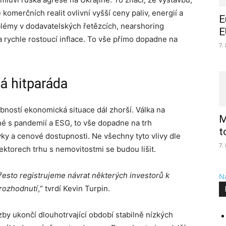
komerčních realit ovlivní vyšší ceny paliv, energií a
E
oblémy v dodavatelských řetězcích, nearshoring
E
 rychle rostoucí inflace. To vše přímo dopadne na
7.
á hitparáda
bností ekonomická situace dál zhorší. Válka na
M
ené s pandemií a ESG, to vše dopadne na trh
t
vky a cenové dostupnosti. Ne všechny tyto vlivy dle
7.
ektorech trhu s nemovitostmi se budou lišit.
řesto registrujeme návrat některých investorů k
Na
 rozhodnutí
,“ tvrdí Kevin Turpin.
zby ukončí dlouhotrvající období stabilně nízkých