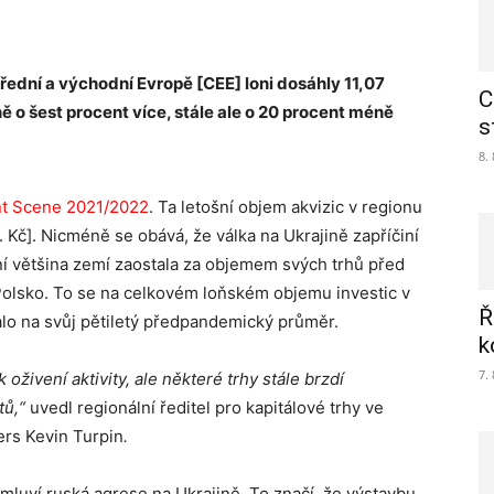
řední a východní Evropě [CEE] loni dosáhly 11,07
C
ně o šest procent více, stále ale o 20 procent méně
s
8.
nt Scene 2021/2022
. Ta letošní objem akvizic v regionu
 Kč]. Nicméně se obává, že válka na Ukrajině zapříčiní
e ní většina zemí zaostala za objemem svých trhů před
 Polsko. To se na celkovém loňském objemu investic v
Ř
alo na svůj pětiletý předpandemický průměr.
k
7.
oživení aktivity, ale některé trhy stále brzdí
tů,“
uvedl regionální ředitel pro kapitálové trhy ve
ers Kevin Turpin
.
omluví ruská agrese na Ukrajině. To značí, že výstavbu,