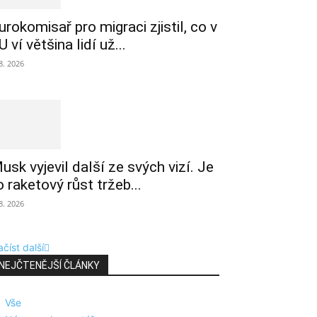
urokomisař pro migraci zjistil, co v
U ví většina lidí už...
 8. 2026
usk vyjevil další ze svých vizí. Je
o raketový růst tržeb...
 8. 2026
číst další
NEJČTENĚJŠÍ ČLÁNKY
Vše