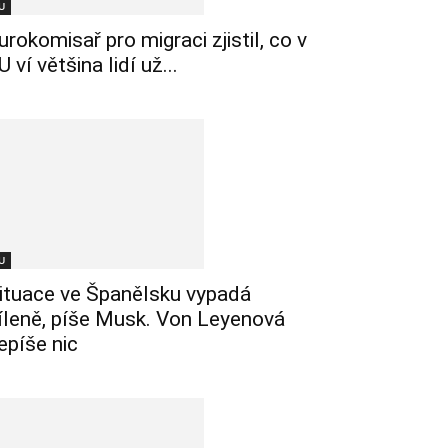
U
urokomisař pro migraci zjistil, co v
U ví většina lidí už...
U
ituace ve Španělsku vypadá
íleně, píše Musk. Von Leyenová
epíše nic