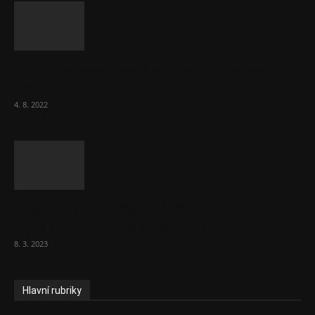
Za místenkové peklo ve vlacích mohou
cestující, tvrdí ČD
4. 8. 2022
Vláda zvažuje vyšší zdanění chudých a
střední třídy. Bohaté nechá být
8. 3. 2023
Hlavní rubriky