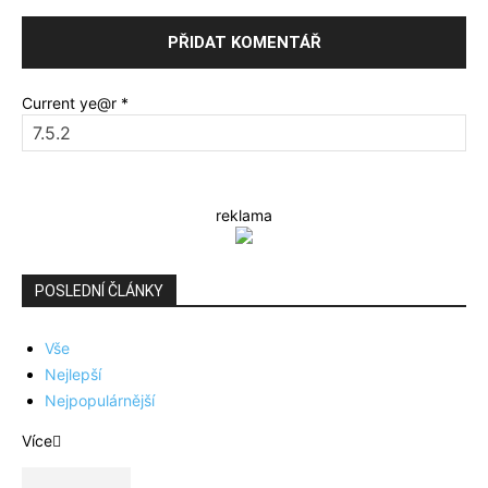
Current ye@r
*
reklama
POSLEDNÍ ČLÁNKY
Vše
Nejlepší
Nejpopulárnější
Více