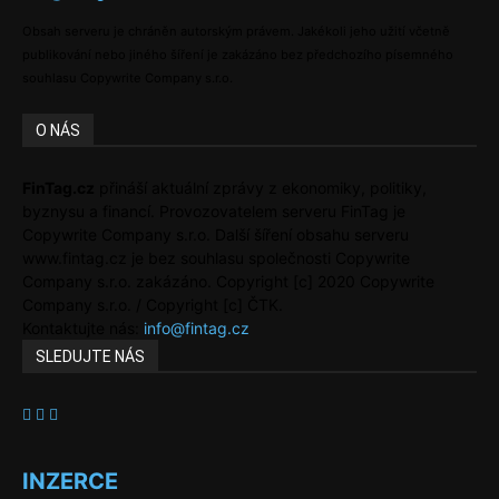
Obsah serveru je chráněn autorským právem. Jakékoli jeho užití včetně
publikování nebo jiného šíření je zakázáno bez předchozího písemného
souhlasu Copywrite Company s.r.o.
O NÁS
FinTag.cz
přináší aktuální zprávy z ekonomiky, politiky,
byznysu a financí. Provozovatelem serveru FinTag je
Copywrite Company s.r.o. Další šíření obsahu serveru
www.fintag.cz je bez souhlasu společnosti Copywrite
Company s.r.o. zakázáno. Copyright [c] 2020 Copywrite
Company s.r.o. / Copyright [c] ČTK.
Kontaktujte nás:
info@fintag.cz
SLEDUJTE NÁS
INZERCE