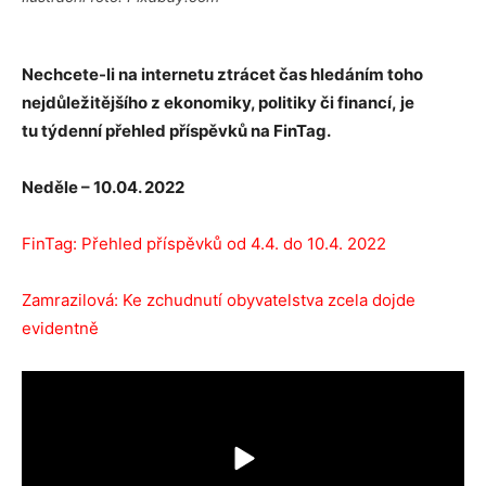
Nechcete-li na internetu ztrácet čas hledáním toho
nejdůležitějšího z ekonomiky, politiky či financí
,
je
tu
týdenní přehled příspěvků na FinTag.
Neděle – 10.04. 2022
FinTag: Přehled příspěvků od 4.4. do 10.4. 2022
Zamrazilová: Ke zchudnutí obyvatelstva zcela dojde
evidentně