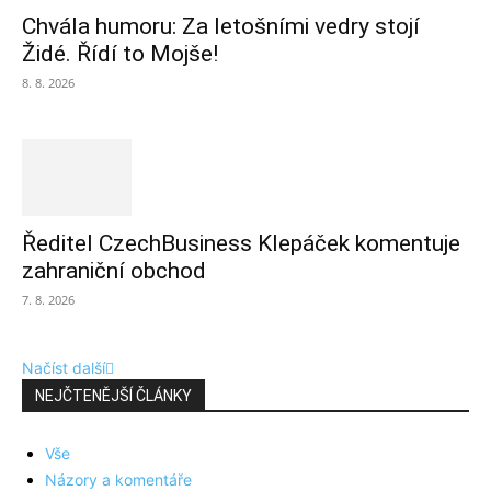
Chvála humoru: Za letošními vedry stojí
Židé. Řídí to Mojše!
8. 8. 2026
Ředitel CzechBusiness Klepáček komentuje
zahraniční obchod
7. 8. 2026
Načíst další
NEJČTENĚJŠÍ ČLÁNKY
Vše
Názory a komentáře