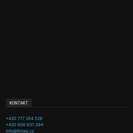
Aktuality
Ekonomika
Politika
EU
Podcasty
Finance
Byznys
Investice
Ke kávě a čaji
Adman´s Choice
KONTAKT
+420 777 264 528
+420 606 831 394
info@fintag.cz