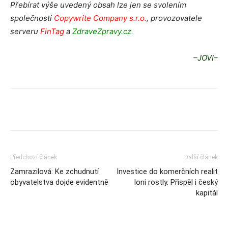
Přebírat výše uvedený obsah lze jen se svolením
společnosti
Copywrite Company s.r.o.
, provozovatele
serveru
FinTag
a
ZdraveZpravy.cz
.
–JOVI–
Předchozí článek
Další článek
Zamrazilová: Ke zchudnutí
Investice do komerčních realit
obyvatelstva dojde evidentně
loni rostly. Přispěl i český
kapitál