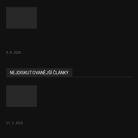
Chvála humoru: Za letošními vedry stojí
Židé. Řídí to Mojše!
8. 8. 2026
NEJDISKUTOVANĚJŠÍ ČLÁNKY
Komentář: Hanba Vám, prezidente Pavle…
21. 3. 2023