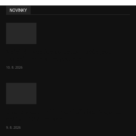
NOVINKY
Veřejné investice do ústavní péče jsou
nadprůměrné a nevyvážené
10. 8. 2026
Obcí s vlastními firmami přibývá. Majoritu
drží v 1 037 firmách
9. 8. 2026