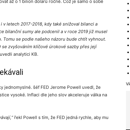
vat až o 1 bilion dolarů ročně. Což je samo o sobě
i v letech 2017-2018, kdy také snižoval bilanci a
e bilanční sumy ale podcenil a v roce 2019 již musel
eb. Tomu se podle našeho názoru bude chtít vyhnout.
 se zvyšováním klíčové úrokové sazby přes její
uvedli analytici KB.
ekávali
Ví
ky jednomyslné. šéf FED Jerome Powell uvedl, že
tice vysoké. Inflaci dle jeho slov akceleruje válka na
vávají,“
řekl Powell s tím, že FED jedná rychle, aby mu