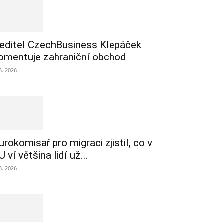
editel CzechBusiness Klepáček
omentuje zahraniční obchod
 8. 2026
urokomisař pro migraci zjistil, co v
U ví většina lidí už...
 8. 2026