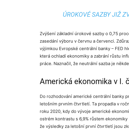
ÚROKOVÉ SAZBY JIŽ Z
Zvýšení základní úrokové sazby o 0,75 proce
zasedání výboru v červnu a červenci. Zdůraz
výjimkou Evropské centrální banky – FED hle
která ochladí ekonomiky a zabrání růstu inf
práce. Naznačil, že neutrální sazba je někd
Americká ekonomika v I. čt
Do rozhodování americké centrální banky 
letošním prvním čtvrtletí. Ta propadla v roč
roku 2020, kdy do vývoje americké ekonomi
ostrém kontrastu s 6,9% růstem ekonomiky US
že výsledky za letošní první čtvrtletí jsou 