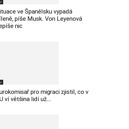
U
ituace ve Španělsku vypadá
íleně, píše Musk. Von Leyenová
epíše nic
U
urokomisař pro migraci zjistil, co v
U ví většina lidí už...