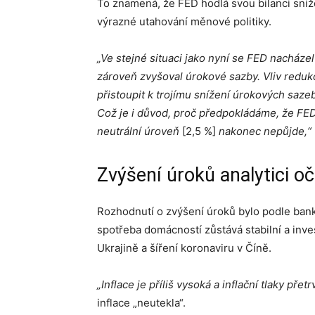
To znamená, že FED hodlá svou bilanci snižo
výrazné utahování měnové politiky.
„Ve stejné situaci jako nyní se FED nacházel 
zároveň zvyšoval úrokové sazby. Vliv redukc
přistoupit k trojímu snížení úrokových saz
Což je i důvod, proč předpokládáme, že FED
neutrální úroveň
[2,5 %]
nakonec nepůjde,“
Zvýšení úroků analytici oč
Rozhodnutí o zvýšení úroků bylo podle ban
spotřeba domácností zůstává stabilní a inves
Ukrajině a šíření koronaviru v Číně.
„Inflace je příliš vysoká a inflační tlaky přetr
inflace „neutekla“.