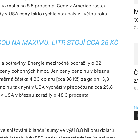
 vzrostla na 8,5 procenta. Ceny v Americe rostou
M
 v USA ceny takto rychle stoupaly v květnu roku
t
7.
OU NA MAXIMU. LITR STOJÍ CCA 26 KČ
í a potraviny. Energie meziročně podražily o 32
 i ceny pohonných hmot. Jen ceny benzinu v březnu
Č
ůměrná částka 4,33 dolaru [cca 98 Kč] za galon [3,8
z
enzinu tak nyní v USA vychází v přepočtu na cca 25,8
6.
 USA v březnu zdražily o 48,3 procenta.
Na
u
e snižování bilanční sumy ve výši 8,8 bilionu dolarů