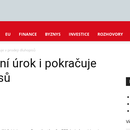
EU
FINANCE
BYZNYS
INVESTICE
ROZHOVORY
uje v prodeji dluhopisů
ní úrok i pokračuje
sů
Ví