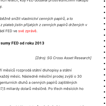
edních letech, kdy FED dodával prostřednictvím nákupu
y.
žně snížit vlastnictví cenných papírů, a to
 plateb jistin přijatých z cenných papírů držených v
ádí FED ve
své zprávě
.
í sumy FED od roku 2013
[Zdroj: SG Cross Asset Research]
í měsíců rozprodá státní dluhopisy a státní
 každý měsíc. Následně měsíční prodej zvýší o 30
agenturních dluhů a cenných papírů zajištěných
17,5 miliardy dolarů měsíčně. Po třech měsících ho