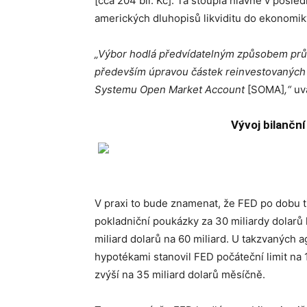
[cca 204 bil. Kč]. Ta stoupla hlavně v posl
amerických dluhopisů likviditu do ekonomik
„Výbor hodlá předvídatelným způsobem průbě
především úpravou částek reinvestovaných z
Systemu Open Market Account
[SOMA]
,“
uv
Vývoj bilančn
V praxi to bude znamenat, že FED po dobu tř
pokladniční poukázky za 30 miliardy dolarů
miliard dolarů na 60 miliard. U takzvaných 
hypotékami stanovil FED počáteční limit na 
zvýší na 35 miliard dolarů měsíčně.