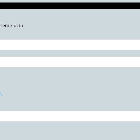
ášení k účtu
ů