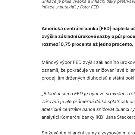
„Inflace je příliš vysoká a inflační tlaky přetrv
inflace „neutekla“. / Foto: FED
Americká centrální banka [FED] naplnila o
zvýšila základní úrokové sazby o půl proc
rozmezí 0,75 procenta až jedno procento.
Měnový výbor FED zvýšil základního úrokov
oznámil, že pokračuje ve snižování své bil
prodeji jím držených dluhopisů a státní pok
„Bilanční suma FED je nyní ve srovnání s r
Zároveň je ale průměrná délka splatnosti dl
americké centrální bance snižovat bilanci r
analytici Komerční banky [KB] Jana Stecker
Snižováním bilanční sumy a zvyšováním úroků