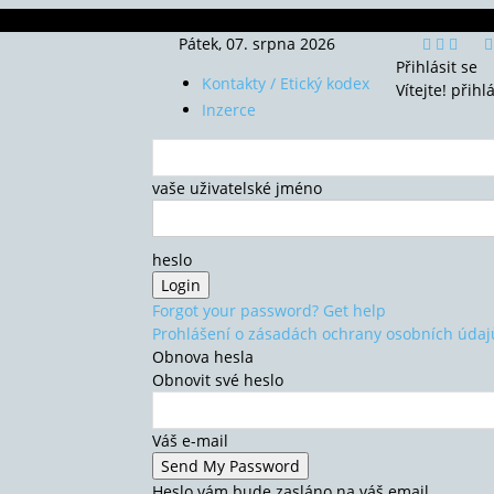
Pátek, 07. srpna 2026
Přihlásit se
Kontakty / Etický kodex
Vítejte! přihl
Inzerce
vaše uživatelské jméno
heslo
Forgot your password? Get help
Prohlášení o zásadách ochrany osobních údaj
Obnova hesla
Obnovit své heslo
Váš e-mail
Heslo vám bude zasláno na váš email