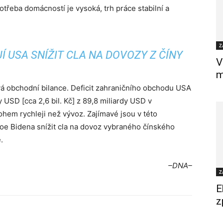
třeba domácností je vysoká, trh práce stabilní a
Z
JÍ USA SNÍŽIT CLA NA DOVOZY Z ČÍNY
V
m
 obchodní bilance. Deficit zahraničního obchodu USA
 USD [cca 2,6 bil. Kč] z 89,8 miliardy USD v
em rychleji než vývoz. Zajímavé jsou v této
Joe Bidena snížit cla na dovoz vybraného čínského
.
–DNA–
Z
E
z