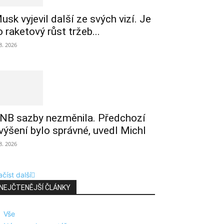
usk vyjevil další ze svých vizí. Je
o raketový růst tržeb...
 8. 2026
NB sazby nezměnila. Předchozí
výšení bylo správné, uvedl Michl
 8. 2026
číst další
NEJČTENĚJŠÍ ČLÁNKY
Vše