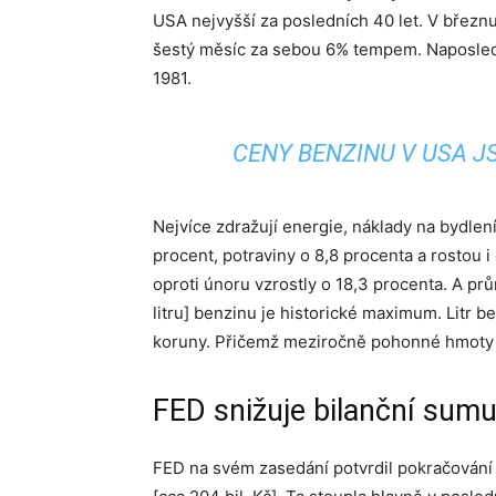
USA nejvyšší za posledních 40 let. V březnu
šestý měsíc za sebou 6% tempem. Naposledy
1981.
CENY BENZINU V USA JS
Nejvíce zdražují energie, náklady na bydlen
procent, potraviny o 8,8 procenta a rostou
oproti únoru vzrostly o 18,3 procenta. A pr
litru] benzinu je historické maximum. Litr b
koruny. Přičemž meziročně pohonné hmoty v
FED snižuje bilanční sum
FED na svém zasedání potvrdil pokračování v