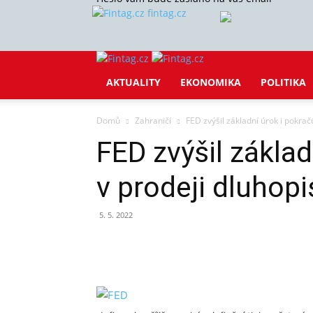
fintag.cz
AKTUALITY
EKONOMIKA
POLITIKA
Domů
Zahraničí
FED zvýšil základní úrok i pokrač
FED zvýšil základ
v prodeji dluhopi
5. 5. 2022
Sdílet