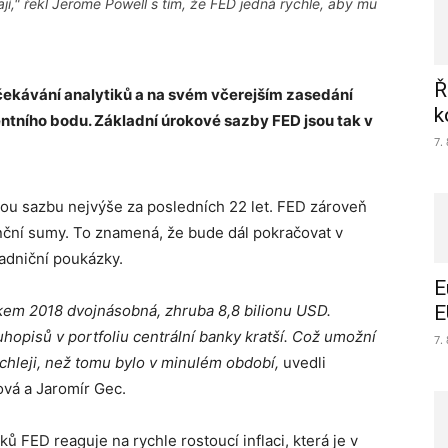
ávají," řekl Jerome Powell s tím, že FED jedná rychle, aby mu
Ř
čekávání analytiků a na svém včerejším zasedání
k
entního bodu. Základní úrokové sazby FED jsou tak v
7.
ou sazbu nejvýše za posledních 22 let. FED zároveň
anční sumy. To znamená, že bude dál pokračovat v
ladniční poukázky.
E
okem 2018 dvojnásobná, zhruba 8,8 bilionu USD.
E
uhopisů v portfoliu centrální banky kratší. Což umožní
7.
ychleji, než tomu bylo v minulém období,
uvedli
ová a Jaromír Gec.
 FED reaguje na rychle rostoucí inflaci, která je v