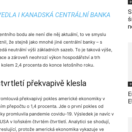
E
S
VEDLA I KANADSKÁ CENTRÁLNÍ BANKA
š
n
ntního bodu ale není dle něj aktuální, to ve smyslu
nil, že stejně jako mnohé jiné centrální banky – s
dá neutrální výši základních sazeb. To je taková výše,
lace a zároveň neohrozí výkon hospodářství a trh
e kolem 2,4 procenta do konce letošního roku.
vrtletí překvapivě klesla
E
E
promlouvá překvapivý pokles americké ekonomiky v
E
ním přepočtu o 1,4 procenta. Jde o první pokles od
ky promluvila pandemie covidu-19. Výsledek je navíc v
A v loňském čtvrtém čtvrtletí. Analytici se shodují,
zkreslující, protože americká ekonomika vykazuje ve