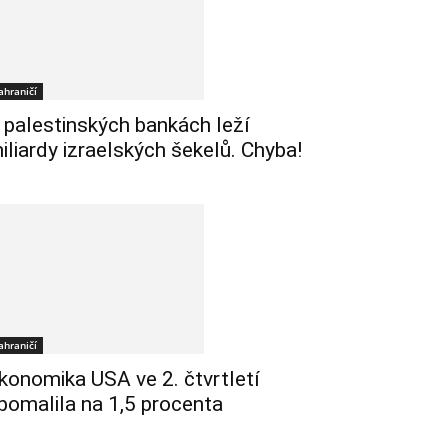
ahraničí
 palestinských bankách leží
iliardy izraelských šekelů. Chyba!
ahraničí
konomika USA ve 2. čtvrtletí
pomalila na 1,5 procenta