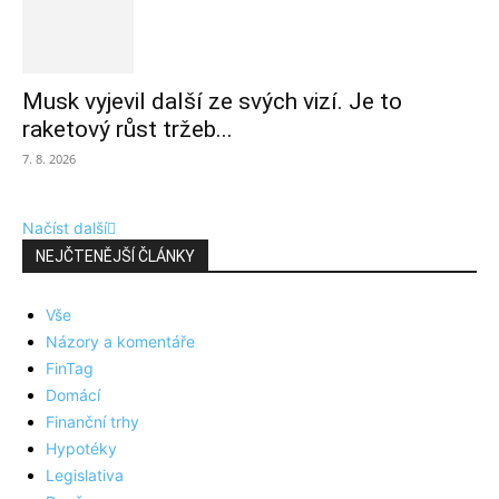
Musk vyjevil další ze svých vizí. Je to
raketový růst tržeb...
7. 8. 2026
Načíst další
NEJČTENĚJŠÍ ČLÁNKY
Vše
Názory a komentáře
FinTag
Domácí
Finanční trhy
Hypotéky
Legislativa