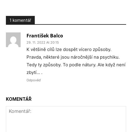
1 komentář
František Balco
29. 11. 2022 At 20:15
K většině cílů lze dospět vícero způsoby.
Pravda, některé jsou náročnější na psychiku.
Tedy ty způsoby. To podle nátury. Ale když není
zbytí… .
Odpověď
KOMENTÁŘ