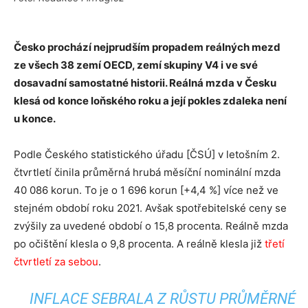
Česko prochází nejprudším propadem reálných mezd
ze všech 38 zemí OECD, zemí skupiny V4 i ve své
dosavadní samostatné historii. Reálná mzda v Česku
klesá od konce loňského roku a její pokles zdaleka není
u konce.
Podle Českého statistického úřadu [ČSÚ] v letošním 2.
čtvrtletí činila průměrná hrubá měsíční nominální mzda
40 086 korun. To je o 1 696 korun [+4,4 %] více než ve
stejném období roku 2021. Avšak spotřebitelské ceny se
zvýšily za uvedené období o 15,8 procenta. Reálně mzda
po očištění klesla o 9,8 procenta. A reálně klesla již
třetí
čtvrtletí za sebou
.
INFLACE SEBRALA Z RŮSTU PRŮMĚRNÉ