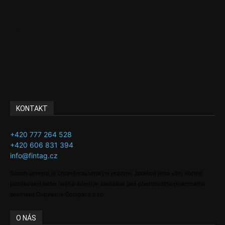
Finance
Byznys
Investice
Ke kávě a čaji
Adman´s Choice
KONTAKT
+420 777 264 528
+420 606 831 394
info@fintag.cz
Obsah serveru je chráněn autorským právem. Jakékoli jeho užití včetně
publikování nebo jiného šíření je zakázáno bez předchozího písemného
souhlasu Copywrite Company s.r.o.
O NÁS