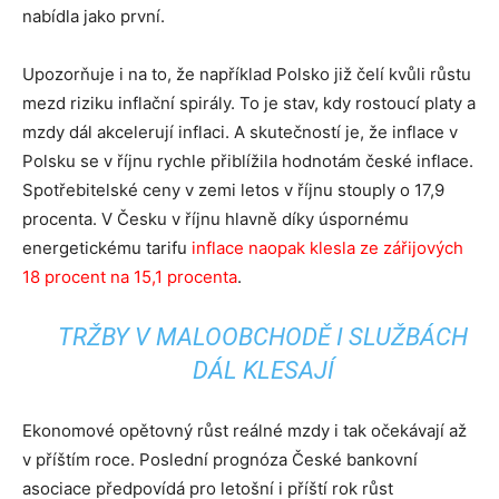
nabídla jako první.
Upozorňuje i na to, že například Polsko již čelí kvůli růstu
mezd riziku inflační spirály. To je stav, kdy rostoucí platy a
mzdy dál akcelerují inflaci. A skutečností je, že inflace v
Polsku se v říjnu rychle přiblížila hodnotám české inflace.
Spotřebitelské ceny v zemi letos v říjnu stouply o 17,9
procenta. V Česku v říjnu hlavně díky úspornému
energetickému tarifu
inflace naopak klesla ze zářijových
18 procent na 15,1 procenta
.
TRŽBY V MALOOBCHODĚ I SLUŽBÁCH
DÁL KLESAJÍ
Ekonomové opětovný růst reálné mzdy i tak očekávají až
v příštím roce. Poslední prognóza České bankovní
asociace předpovídá pro letošní i příští rok růst