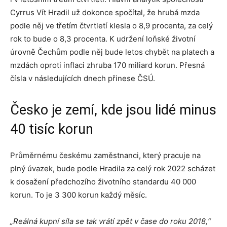
Cyrrus Vít Hradil už dokonce spočítal, že hrubá mzda
podle něj ve třetím čtvrtletí klesla o 8,9 procenta, za celý
rok to bude o 8,3 procenta. K udržení loňské životní
úrovně Čechům podle něj bude letos chybět na platech a
mzdách oproti inflaci zhruba 170 miliard korun. Přesná
čísla v následujících dnech přinese ČSÚ.
Česko je zemí, kde jsou lidé minus
40 tisíc korun
Průměrnému českému zaměstnanci, který pracuje na
plný úvazek, bude podle Hradila za celý rok 2022 scházet
k dosažení předchozího životního standardu 40 000
korun. To je 3 300 korun každý měsíc.
„Reálná kupní síla se tak vrátí zpět v čase do roku 2018,“