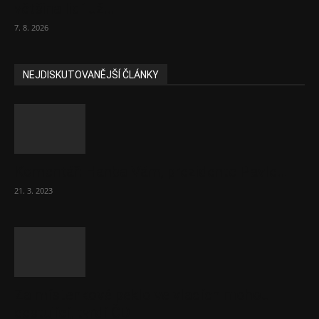
většina lidí už...
7. 8. 2026
NEJDISKUTOVANĚJŠÍ ČLÁNKY
Komentář: Hanba Vám, prezidente Pavle…
21. 3. 2023
Za místenkové peklo ve vlacích mohou
cestující, tvrdí ČD