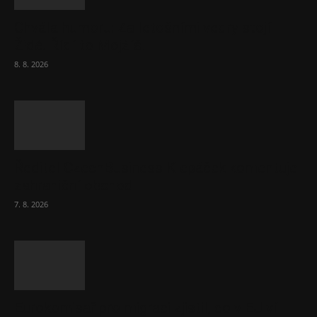
Chvála humoru: Za letošními vedry stojí
Židé. Řídí to Mojžíš!
8. 8. 2026
Ředitel CzechBusiness Klepáček komentuje
zahraniční obchod
7. 8. 2026
Eurokomisař pro migraci zjistil, co v EU ví