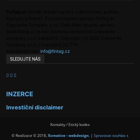
FinTag.cz
přináší aktuální zprávy z ekonomiky, politiky,
byznysu a financí. Provozovatelem serveru FinTag je
Copywrite Company s.r.o. Další šíření obsahu serveru
www.fintag.cz je bez souhlasu společnosti Copywrite
Company s.r.o. zakázáno. Copyright [c] 2020 Copywrite
Company s.r.o. / Copyright [c] ČTK.
Kontaktujte nás:
info@fintag.cz
SLEDUJTE NÁS
INZERCE
Investiční disclaimer
Kontakty / Etický kodex
© Realizace © 2018,
Xcreative - webdesign
. |
Spravovat souhlas s