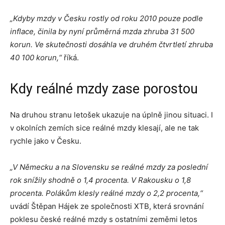
„Kdyby mzdy v Česku rostly od roku 2010 pouze podle
inflace, činila by nyní průměrná mzda zhruba 31 500
korun. Ve skutečnosti dosáhla ve druhém čtvrtletí zhruba
40 100 korun,“
říká.
Kdy reálné mzdy zase porostou
Na druhou stranu letošek ukazuje na úplně jinou situaci. I
v okolních zemích sice reálné mzdy klesají, ale ne tak
rychle jako v Česku.
„V Německu a na Slovensku se reálné mzdy za poslední
rok snížily shodně o 1,4 procenta.
V Rakousku o 1,8
procenta. Polákům klesly reálné mzdy o 2,2 procenta,“
uvádí Štěpan Hájek ze společnosti XTB, která srovnání
poklesu české reálné mzdy s ostatními zeměmi letos