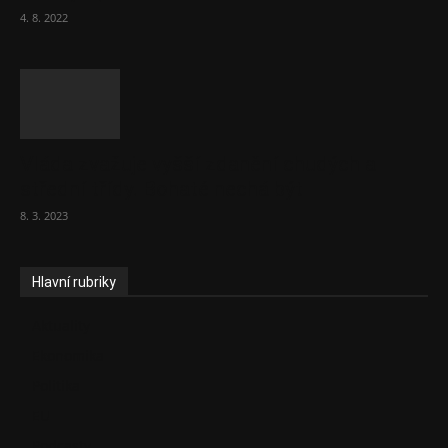
4. 8. 2022
Vláda zvažuje vyšší zdanění chudých a
střední třídy. Bohaté nechá být
8. 3. 2023
Hlavní rubriky
Aktuality
Ekonomika
Politika
EU
Podcasty