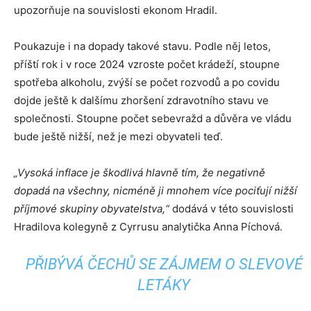
upozorňuje na souvislosti ekonom Hradil.
Poukazuje i na dopady takové stavu. Podle něj letos,
příští rok i v roce 2024 vzroste počet krádeží, stoupne
spotřeba alkoholu, zvýší se počet rozvodů a po covidu
dojde ještě k dalšímu zhoršení zdravotního stavu ve
společnosti. Stoupne počet sebevražd a důvěra ve vládu
bude ještě nižší, než je mezi obyvateli teď.
„Vysoká inflace je škodlivá hlavně tím, že negativně
dopadá na všechny, nicméně ji mnohem více pociťují nižší
příjmové skupiny obyvatelstva,“
dodává v této souvislosti
Hradilova kolegyně z Cyrrusu analytička Anna Píchová.
PŘIBÝVÁ ČECHŮ SE ZÁJMEM O SLEVOVÉ
LETÁKY