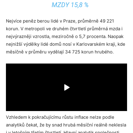
MZDY 15,8 %
Nejvíce peněz berou lidé v Praze, průměrně 49 221
korun. V metropoli ve druhém čtvrtletí průměrná mzda i
nejvýrazněji vzrostla, meziročně o 5,7 procenta. Naopak
nejnižší výdělky lidé domů nosí v Karlovarském kraji, kde
měsíčně v průměru vydělají 34 725 korun hrubého.
Vzhledem k pokračujícímu růstu inflace nelze podle
analytiků čekat, že by snad hrubá měsíční reálně neklesla
i v letošním třetím čtvrtletí. Hlavní analytik společnosti