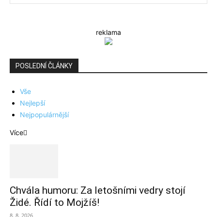
reklama
POSLEDNÍ ČLÁNKY
Vše
Nejlepší
Nejpopulárnější
Více
Chvála humoru: Za letošními vedry stojí
Židé. Řídí to Mojžíš!
8. 8. 2026