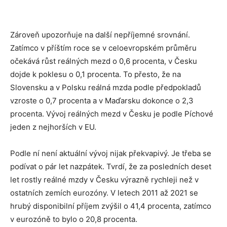
Zároveň upozorňuje na další nepříjemné srovnání.
Zatímco v příštím roce se v celoevropském průměru
očekává růst reálných mezd o 0,6 procenta, v Česku
dojde k poklesu o 0,1 procenta. To přesto, že na
Slovensku a v Polsku reálná mzda podle předpokladů
vzroste o 0,7 procenta a v Maďarsku dokonce o 2,3
procenta. Vývoj reálných mezd v Česku je podle Píchové
jeden z nejhorších v EU.
Podle ní není aktuální vývoj nijak překvapivý. Je třeba se
podívat o pár let nazpátek. Tvrdí, že za posledních deset
let rostly reálné mzdy v Česku výrazně rychleji než v
ostatních zemích eurozóny. V letech 2011 až 2021 se
hrubý disponibilní příjem zvýšil o 41,4 procenta, zatímco
v eurozóně to bylo o 20,8 procenta.