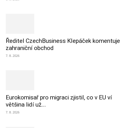
Ředitel CzechBusiness Klepáček komentuje
zahraniční obchod
7. 8. 2026
Eurokomisař pro migraci zjistil, co v EU ví
většina lidí už...
7. 8. 2026