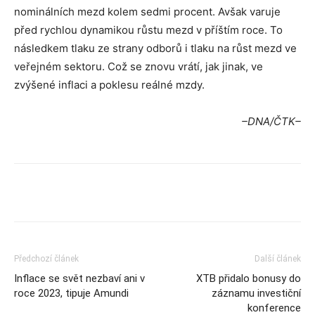
nominálních mezd kolem sedmi procent. Avšak varuje
před rychlou dynamikou růstu mezd v příštím roce. To
následkem tlaku ze strany odborů i tlaku na růst mezd ve
veřejném sektoru. Což se znovu vrátí, jak jinak, ve
zvýšené inflaci a poklesu reálné mzdy.
–DNA/ČTK–
Předchozí článek
Další článek
Inflace se svět nezbaví ani v
XTB přidalo bonusy do
roce 2023, tipuje Amundi
záznamu investiční
konference