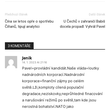
Předchozí článek
Další článek
Čína se letos opře o spotřebu
U Čechů v zahraničí Babiš
Číňanů, tipují analytici
docela propadl. Vyhrál Pavel
3 KOMENTÁŘE
Jenik
14. 1. 2023 At 21:16
Pavel=provládní kandidát.Naše vláda=loutky
nadnárodních korporací.Nadnárodní
korporace=finanční zájmy po celém
světě.Lži,komploty cílená populační
degradace,neziskovky,neprůhledné finacování
a narušování režimů po světě,tam kde jsou
nerostná bohatství.NATO jako