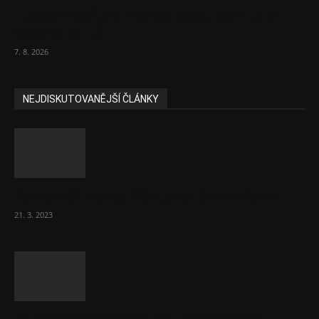
Eurokomisař pro migraci zjistil, co v EU ví
většina lidí už...
7. 8. 2026
NEJDISKUTOVANĚJŠÍ ČLÁNKY
Komentář: Hanba Vám, prezidente Pavle…
21. 3. 2023