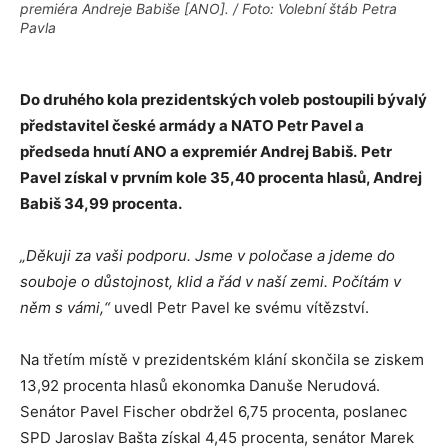
premiéra Andreje Babiše [ANO]. / Foto: Volební štáb Petra
Pavla
Do druhého kola prezidentských voleb postoupili bývalý
představitel české armády a NATO Petr Pavel a
předseda hnutí ANO a expremiér Andrej Babiš.
Petr
Pavel získal v prvním kole 35,40 procenta hlasů, Andrej
Babiš 34,99 procenta.
„Děkuji za vaši podporu. Jsme v poločase a jdeme do
souboje o důstojnost, klid a řád v naší zemi. Počítám v
něm s vámi,“
uvedl Petr Pavel ke svému vítězství.
Na třetím místě v prezidentském klání skončila se ziskem
13,92 procenta hlasů ekonomka Danuše Nerudová.
Senátor Pavel Fischer obdržel 6,75 procenta, poslanec
SPD Jaroslav Bašta získal 4,45 procenta, senátor Marek