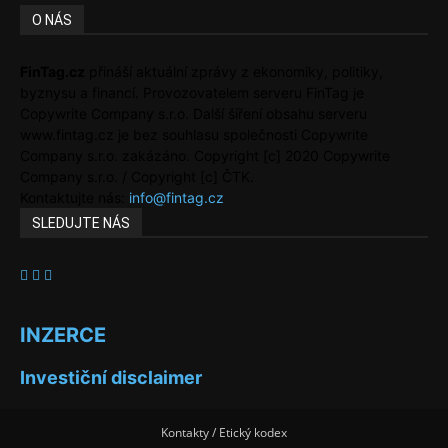
O NÁS
FinTag.cz
přináší aktuální zprávy z ekonomiky, politiky,
byznysu a financí. Provozovatelem serveru FinTag je
Copywrite Company s.r.o. Další šíření obsahu serveru
www.fintag.cz je bez souhlasu společnosti Copywrite
Company s.r.o. zakázáno. Copyright [c] 2020 Copywrite
Company s.r.o. / Copyright [c] ČTK.
Kontaktujte nás:
info@fintag.cz
SLEDUJTE NÁS
INZERCE
Investiční disclaimer
Kontakty / Etický kodex