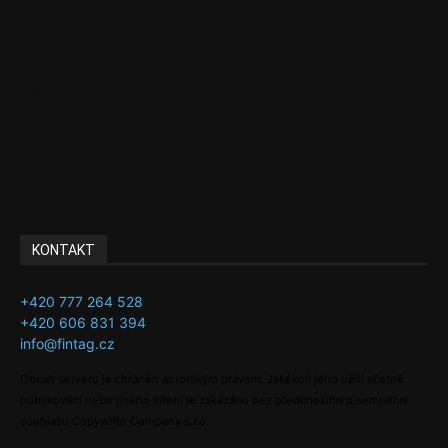
EU
Podcasty
Finance
Byznys
Investice
Ke kávě a čaji
Adman´s Choice
KONTAKT
+420 777 264 528
+420 606 831 394
info@fintag.cz
Obsah serveru je chráněn autorským právem. Jakékoli jeho užití včetně
publikování nebo jiného šíření je zakázáno bez předchozího písemného
souhlasu Copywrite Company s.r.o.