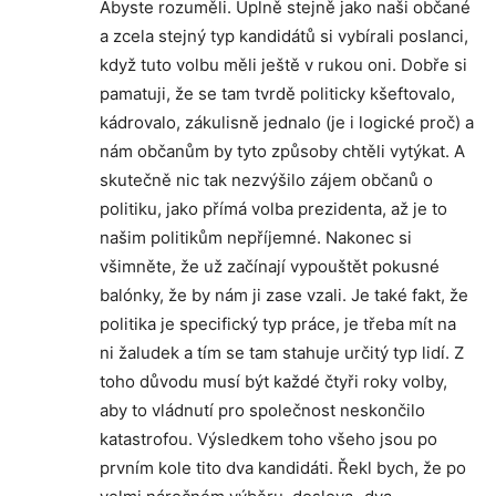
Abyste rozuměli. Úplně stejně jako naši občané
a zcela stejný typ kandidátů si vybírali poslanci,
když tuto volbu měli ještě v rukou oni. Dobře si
pamatuji, že se tam tvrdě politicky kšeftovalo,
kádrovalo, zákulisně jednalo (je i logické proč) a
nám občanům by tyto způsoby chtěli vytýkat. A
skutečně nic tak nezvýšilo zájem občanů o
politiku, jako přímá volba prezidenta, až je to
našim politikům nepříjemné. Nakonec si
všimněte, že už začínají vypouštět pokusné
balónky, že by nám ji zase vzali. Je také fakt, že
politika je specifický typ práce, je třeba mít na
ni žaludek a tím se tam stahuje určitý typ lidí. Z
toho důvodu musí být každé čtyři roky volby,
aby to vládnutí pro společnost neskončilo
katastrofou. Výsledkem toho všeho jsou po
prvním kole tito dva kandidáti. Řekl bych, že po