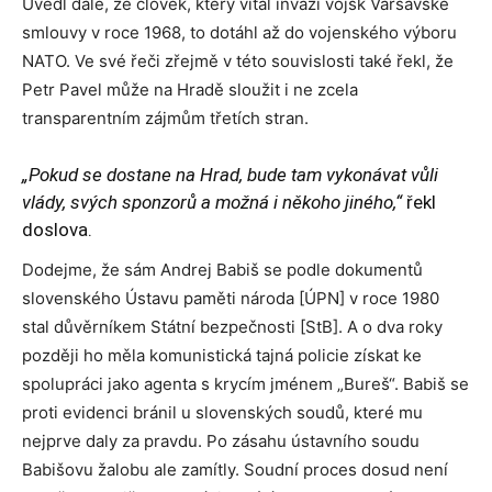
Uvedl dále, že člověk, který vítal invazi vojsk Varšavské
smlouvy v roce 1968, to dotáhl až do vojenského výboru
NATO. Ve své řeči zřejmě v této souvislosti také řekl, že
Petr Pavel může na Hradě sloužit i ne zcela
transparentním zájmům třetích stran.
„Pokud se dostane na Hrad, bude tam vykonávat vůli
vlády, svých sponzorů a možná i někoho jiného,“
řekl
doslova.
Dodejme, že sám Andrej Babiš se podle dokumentů
slovenského Ústavu paměti národa [ÚPN] v roce 1980
stal důvěrníkem Státní bezpečnosti [StB]. A o dva roky
později ho měla komunistická tajná policie získat ke
spolupráci jako agenta s krycím jménem „Bureš“. Babiš se
proti evidenci bránil u slovenských soudů, které mu
nejprve daly za pravdu. Po zásahu ústavního soudu
Babišovu žalobu ale zamítly. Soudní proces dosud není