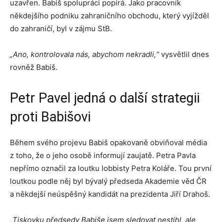
uzavřen. Babiš spolupráci popírá. Jako pracovník
někdejšího podniku zahraničního obchodu, který vyjížděl
do zahraničí, byl v zájmu StB.
„Ano, kontrolovala nás, abychom nekradli,“
vysvětlil dnes
rovněž Babiš.
Petr Pavel jedná o další strategii
proti Babišovi
Během svého projevu Babiš opakovaně obviňoval média
z toho, že o jeho osobě informují zaujatě. Petra Pavla
nepřímo označil za loutku lobbisty Petra Koláře. Tou první
loutkou podle něj byl bývalý předseda Akademie věd ČR
a někdejší neúspěšný kandidát na prezidenta Jiří Drahoš.
„Tiskovku předsedy Babiše jsem sledovat nestihl, ale