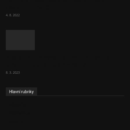
Za místenkové peklo ve vlacích mohou
cestující, tvrdí ČD
4. 8. 2022
Vláda zvažuje vyšší zdanění chudých a
střední třídy. Bohaté nechá být
8. 3. 2023
Hlavní rubriky
Aktuality
Ekonomika
Politika