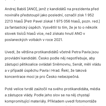
Andrej Babiš [ANO], jenž z kandidátů na prezidenta před
novináře předstoupil jako poslední, označil zisk 1 952
2213 hlasů [Petr Pavel získal 1 975 056 hlasů, pozn. red.]
za fantastický úspěch. Vysvětlil to tím, že je to o několik
stovek tisíců hlasů více, než získalo hnutí ANO v
poslaneckých volbách v roce 2021.
Uvedl, že většina protikandidátů včetně Petra Pavla jsou
provládní kandidáti. Česko podle něj nepotřebuje, aby
zástupci pětikoalice ovládali Sněmovnu, Senát, měli vládu
a v případě úspěchu Pavla i Hrad. Řekl, že taková
koncentrace moci je pro Česko nebezpečná.
Poté velice tvrdě zaútočil na svého protikandidáta, média
a zástupce vlády. Podle jeho slov se na něj chystají
kompromitující materiály. Příkladem uvedl fotomontáže