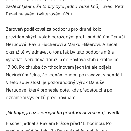
zaslechl jsem, že to prý bylo jedno velké kňů,“
uvedl Petr
Pavel na svém twitterovém účtu.
Zároveň poděkoval za podporu pro druhé kolo
prezidentských voleb poraženým protikandidátům Danuši
Nerudové, Pavlu Fischerovi a Marku Hilšerovi. A začal
okamžitě vyjednávat o tom, jak by tato podpora měla
vypadat. Nerudová dorazila do Pavlova štábu krátce po
17:00. Po zhruba čtvrthodinovém jednání ale odjela.
Novinářům řekla, že jednání budou pokračovat v pondělí.
V této souvislosti je pozoruhodný výrok Danuše
Nerudové, který pronesla poté, kdy předstoupila po
oznámení výsledků před novináře.
„Nebojte, já už z veřejného prostoru nezmizím,“
uvedla.
Fischer jednal s Pavlem krátce před 18 hodinou. Po
schůzce médiím řekl, že Pavlovi nabídl politickou