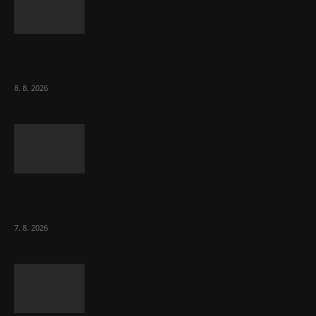
Chvála humoru: Za letošními vedry stojí
Židé. Řídí to Mojžíš!
8. 8. 2026
Ředitel CzechBusiness Klepáček komentuje
zahraniční obchod
7. 8. 2026