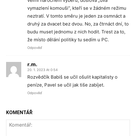
velmi náročném výběru, doslova „dva
vymazlení komouši“, kteří se v žádném režimu
neztratí. V tomto směru je jeden za osmnáct a
druhý za dvacet bez dvou. No, za čtrnáct dní, to
budu muset jednomu z nich hodit. Trest za to,
že místo dělání politiky tu sedím u PC.
Odpověď
r.m.
20. 1. 2023 At 0:54
Rozvědčík Babiš se učil ošulit kapitalisty o
peníze, Pavel se učil jak tiše zabíjet.
Odpověď
KOMENTÁŘ