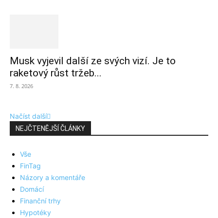
Musk vyjevil další ze svých vizí. Je to
raketový růst tržeb...
7. 8. 2026
Načíst další
NEJČTENĚJŠÍ ČLÁNKY
Vše
FinTag
Názory a komentáře
Domácí
Finanční trhy
Hypotéky