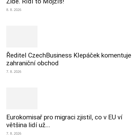
Židé. Řídí to Mojžíš!
8. 8. 2026
Ředitel CzechBusiness Klepáček komentuje
zahraniční obchod
7. 8. 2026
Eurokomisař pro migraci zjistil, co v EU ví
většina lidí už...
7. 8. 2026