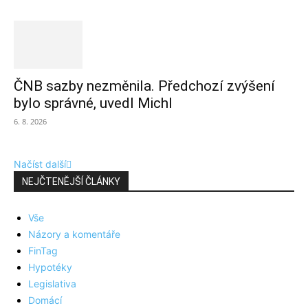
ČNB sazby nezměnila. Předchozí zvýšení
bylo správné, uvedl Michl
6. 8. 2026
Načíst další
NEJČTENĚJŠÍ ČLÁNKY
Vše
Názory a komentáře
FinTag
Hypotéky
Legislativa
Domácí