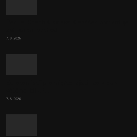
Ředitel CzechBusiness Klepáček komentuje
zahraniční obchod
7. 8. 2026
Eurokomisař pro migraci zjistil, co v EU ví
většina lidí už...
7. 8. 2026