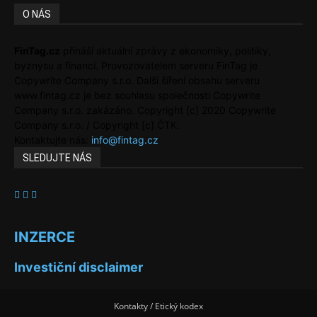
O NÁS
FinTag.cz
přináší aktuální zprávy z ekonomiky, politiky,
byznysu a financí. Provozovatelem serveru FinTag je
Copywrite Company s.r.o. Další šíření obsahu serveru
www.fintag.cz je bez souhlasu společnosti Copywrite
Company s.r.o. zakázáno. Copyright [c] 2020 Copywrite
Company s.r.o. / Copyright [c] ČTK.
Kontaktujte nás:
info@fintag.cz
SLEDUJTE NÁS
INZERCE
Investiční disclaimer
Kontakty / Etický kodex