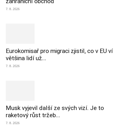
zahraniční obchod
7. 8. 2026
Eurokomisař pro migraci zjistil, co v EU ví
většina lidí už...
7. 8. 2026
Musk vyjevil další ze svých vizí. Je to
raketový růst tržeb...
7. 8. 2026