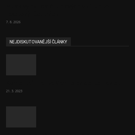
Musk vyjevil další ze svých vizí. Je to
raketový růst tržeb...
7. 8. 2026
NEJDISKUTOVANĚJŠÍ ČLÁNKY
Komentář: Hanba Vám, prezidente Pavle…
21. 3. 2023