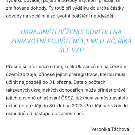
výdělku odvádějí pojistné odvody a ty, kteří pracují na
zmiňované dohody. Ty totiž při výdělku do určité částky
odvody na sociální a zdravotní pojištění neodvádějí.
UKRAJINŠTÍ BĚŽENCI ODVEDLI NA
ZDRAVOTNÍ POJIŠTĚNÍ 1,1 MLD. KČ, ŘÍKÁ
ŠÉF VZP
Přesnější informace o tom, kolik Ukrajinců se na českém
území zdržuje, přinese jejich přeregistrace, kterou musí
učinit nejpozději do 31. března. Data o počtech
takzvaných ukrajinských dohodářích může přinést právě
jejich povinné ohlašování ČSSZ, jež musí zaměstnavatelé
učinit nejpozději do 30. dubna 2023. Později pak vždy do
osmi dnů od nástupu do zaměstnání.
Veronika Táchová