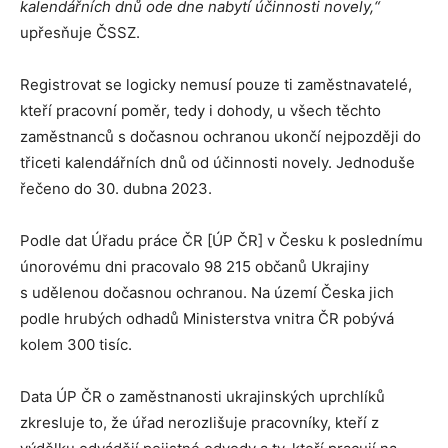
kalendářních dnů ode dne nabytí účinnosti novely,“
upřesňuje ČSSZ.
Registrovat se logicky nemusí pouze ti zaměstnavatelé,
kteří pracovní poměr, tedy i dohody, u všech těchto
zaměstnanců s dočasnou ochranou ukončí nejpozději do
třiceti kalendářních dnů od účinnosti novely. Jednoduše
řečeno do 30. dubna 2023.
Podle dat Úřadu práce ČR [ÚP ČR] v Česku k poslednímu
únorovému dni pracovalo 98 215 občanů Ukrajiny
s udělenou dočasnou ochranou. Na území Česka jich
podle hrubých odhadů Ministerstva vnitra ČR pobývá
kolem 300 tisíc.
Data ÚP ČR o zaměstnanosti ukrajinských uprchlíků
zkresluje to, že úřad nerozlišuje pracovníky, kteří z