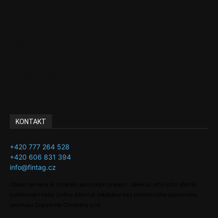
EU
Podcasty
Finance
Byznys
Investice
Ke kávě a čaji
Adman´s Choice
KONTAKT
+420 777 264 528
+420 606 831 394
info@fintag.cz
Obsah serveru je chráněn autorským právem. Jakékoli jeho užití včetně
publikování nebo jiného šíření je zakázáno bez předchozího písemného
souhlasu Copywrite Company s.r.o.