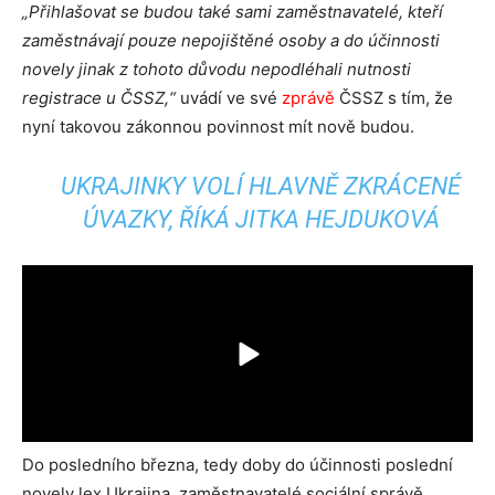
„Přihlašovat se budou také sami zaměstnavatelé, kteří
zaměstnávají pouze nepojištěné osoby a do účinnosti
novely jinak z tohoto důvodu nepodléhali nutnosti
registrace u ČSSZ,“
uvádí ve své
zprávě
ČSSZ s tím, že
nyní takovou zákonnou povinnost mít nově budou.
UKRAJINKY VOLÍ HLAVNĚ ZKRÁCENÉ
ÚVAZKY, ŘÍKÁ JITKA HEJDUKOVÁ
Do posledního března, tedy doby do účinnosti poslední
novely lex Ukrajina, zaměstnavatelé sociální správě