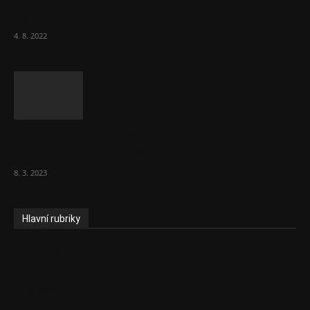
Za místenkové peklo ve vlacích mohou
cestující, tvrdí ČD
4. 8. 2022
Vláda zvažuje vyšší zdanění chudých a
střední třídy. Bohaté nechá být
8. 3. 2023
Hlavní rubriky
Aktuality
Ekonomika
Politika