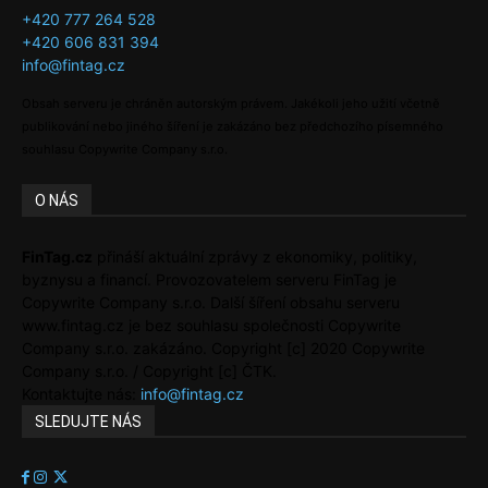
+420 777 264 528
+420 606 831 394
info@fintag.cz
Obsah serveru je chráněn autorským právem. Jakékoli jeho užití včetně
publikování nebo jiného šíření je zakázáno bez předchozího písemného
souhlasu Copywrite Company s.r.o.
O NÁS
FinTag.cz
přináší aktuální zprávy z ekonomiky, politiky,
byznysu a financí. Provozovatelem serveru FinTag je
Copywrite Company s.r.o. Další šíření obsahu serveru
www.fintag.cz je bez souhlasu společnosti Copywrite
Company s.r.o. zakázáno. Copyright [c] 2020 Copywrite
Company s.r.o. / Copyright [c] ČTK.
Kontaktujte nás:
info@fintag.cz
SLEDUJTE NÁS