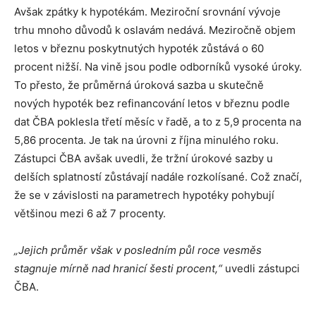
Avšak zpátky k hypotékám. Meziroční srovnání vývoje
trhu mnoho důvodů k oslavám nedává. Meziročně objem
letos v březnu poskytnutých hypoték zůstává o 60
procent nižší. Na vině jsou podle odborníků vysoké úroky.
To přesto, že průměrná úroková sazba u skutečně
nových hypoték bez refinancování letos v březnu podle
dat ČBA poklesla třetí měsíc v řadě, a to z 5,9 procenta na
5,86 procenta. Je tak na úrovni z října minulého roku.
Zástupci ČBA avšak uvedli, že tržní úrokové sazby u
delších splatností zůstávají nadále rozkolísané. Což značí,
že se v závislosti na parametrech hypotéky pohybují
většinou mezi 6 až 7 procenty.
„Jejich průměr však v posledním půl roce vesměs
stagnuje mírně nad hranicí šesti procent,“
uvedli zástupci
ČBA.