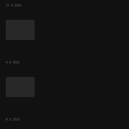
21. 3. 2023
Za místenkové peklo ve vlacích mohou
cestující, tvrdí ČD
4. 8. 2022
Vláda zvažuje vyšší zdanění chudých a
střední třídy. Bohaté nechá být
8. 3. 2023