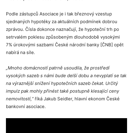
Podle zástupců Asociace je i tak březnový vzestup
sjednaných hypotéky za aktuálních podmínek dobrou
zprávou. Čísla dokonce naznačují, že hypoteční trh po
setrvalém poklesu způsobeným dlouhodobě vysokými
7% úrokovými sazbami České národní banky [ČNB] opět
nabírá na síle.
„Mnoho domácností patrně usoudila, že prostředí
vysokých sazeb s námi bude delší dobu a nevyplatí se tak
na výraznější snížení hypotečních sazeb čekat. Určitý
impulz pak mohly přinést také postupně klesající ceny
nemovitostí,“
říká Jakub Seidler, hlavní ekonom České
bankovní asociace.