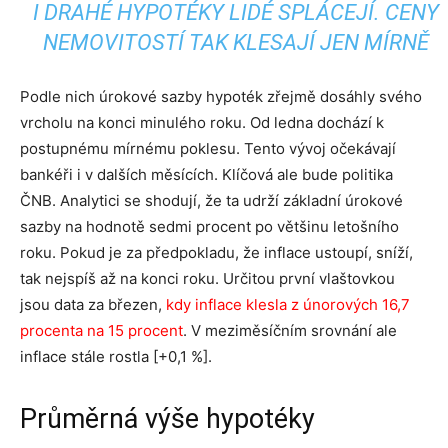
I DRAHÉ HYPOTÉKY LIDÉ SPLÁCEJÍ. CENY
NEMOVITOSTÍ TAK KLESAJÍ JEN MÍRNĚ
Podle nich úrokové sazby hypoték zřejmě dosáhly svého
vrcholu na konci minulého roku. Od ledna dochází k
postupnému mírnému poklesu. Tento vývoj očekávají
bankéři i v dalších měsících. Klíčová ale bude politika
ČNB. Analytici se shodují, že ta udrží základní úrokové
sazby na hodnotě sedmi procent po většinu letošního
roku. Pokud je za předpokladu, že inflace ustoupí, sníží,
tak nejspíš až na konci roku. Určitou první vlaštovkou
jsou data za březen,
kdy inflace klesla z únorových 16,7
procenta na 15 procent
. V meziměsíčním srovnání ale
inflace stále rostla [+0,1 %].
Průměrná výše hypotéky