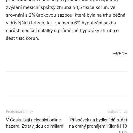
zvýšení měsíční splátky zhruba o 1,5 tisíce korun. Ve
srovnání s 2% úrokovou sazbou, která byla na trhu běžná
v dřívějších letech, tak znamená 6% hypoteční sazba
nárůst měsíční splátky u průměrné hypotéky zhruba o
šest tisíc korun.
–RED–
Předchozí článek
Další článek
V Česku bují nelegální online
Příspěvek na bydlení dá stát i
hazard. Ztráty jdou do miliard
na drahý pronájem. Klidně i 10
tisíc