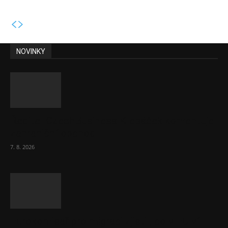
NOVINKY
Ředitel CzechBusiness Klepáček komentuje
zahraniční obchod
7. 8. 2026
Eurokomisař pro migraci zjistil, co v EU ví