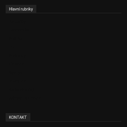
Hlavní rubriky
Aktuality
Ekonomika
Politika
EU
Podcasty
Finance
Byznys
Investice
Ke kávě a čaji
Adman´s Choice
KONTAKT