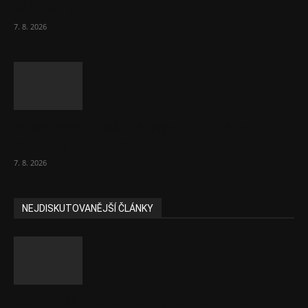
většina lidí už...
7. 8. 2026
Musk vyjevil další ze svých vizí. Je to
raketový růst tržeb...
7. 8. 2026
NEJDISKUTOVANĚJŠÍ ČLÁNKY
Komentář: Hanba Vám, prezidente Pavle…