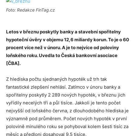
Foto: Redakce FinTag.cz
Letos v březnu poskytly banky a stavební spořitelny
hypoteční úvěry v objemu 12,6 miliardy korun. To je o 60
procent více než v únoru. A je to nejvíce od poloviny
loňského roku. Uvedla to Česká bankovní asociace
[ČBA].
Z hlediska počtu sjednaných hypoték už trh tak
fantastické zlepšení nehlásí. Zatímco v únoru banky a
spořitelny poskytly 2 289 nových hypoték, v březnu jich
vyřídily necelých tři a půl tisíce. Jakkoli je tento počet
nejvyšší od loňského června, z dlouhodobého hlediska je
významně pod průměrem. Počet nových hypoték v první
polovině minulého roku se pohyboval kolem šesti tisíc za
měsíc a předloni dosahoval 9,5 tisíce.