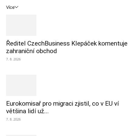
Více
Ředitel CzechBusiness Klepáček komentuje
zahraniční obchod
7. 8. 2026
Eurokomisař pro migraci zjistil, co v EU ví
většina lidí už...
7. 8. 2026