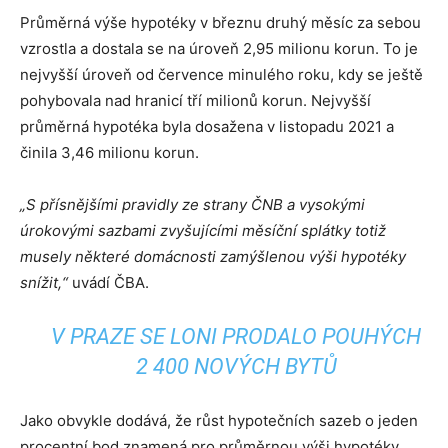
Průměrná výše hypotéky v březnu druhý měsíc za sebou
vzrostla a dostala se na úroveň 2,95 milionu korun. To je
nejvyšší úroveň od července minulého roku, kdy se ještě
pohybovala nad hranicí tří milionů korun. Nejvyšší
průměrná hypotéka byla dosažena v listopadu 2021 a
činila 3,46 milionu korun.
„S přísnějšími pravidly ze strany ČNB a vysokými
úrokovými sazbami zvyšujícími měsíční splátky totiž
musely některé domácnosti zamýšlenou výši hypotéky
snížit,“
uvádí ČBA.
V PRAZE SE LONI PRODALO POUHÝCH
2 400 NOVÝCH BYTŮ
Jako obvykle dodává, že růst hypotečních sazeb o jeden
procentní bod znamená pro průměrnou výši hypotéky