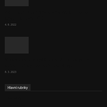
Za místenkové peklo ve vlacích mohou
cestující, tvrdí ČD
4. 8. 2022
Vláda zvažuje vyšší zdanění chudých a
střední třídy. Bohaté nechá být
8. 3. 2023
Hlavní rubriky
Aktuality
Ekonomika