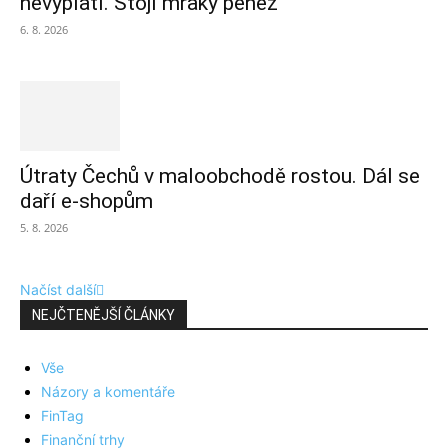
nevyplatí. Stojí mraky peněz
6. 8. 2026
Útraty Čechů v maloobchodě rostou. Dál se
daří e-shopům
5. 8. 2026
Načíst další
NEJČTENĚJŠÍ ČLÁNKY
Vše
Názory a komentáře
FinTag
Finanční trhy