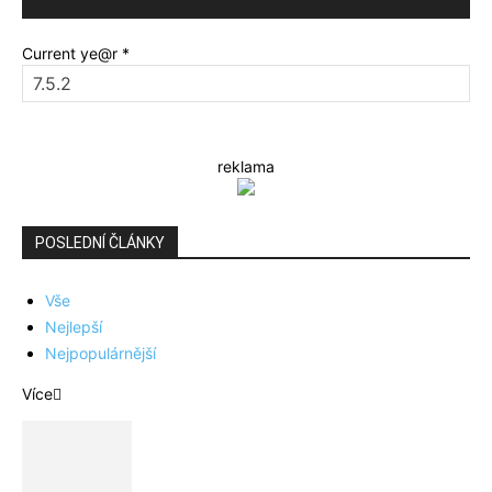
Current ye@r
*
reklama
POSLEDNÍ ČLÁNKY
Vše
Nejlepší
Nejpopulárnější
Více