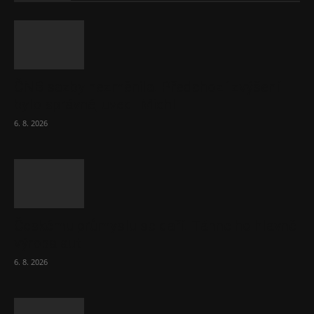
ČNB sazby nezměnila. Předchozí zvýšení
bylo správné, uvedl Michl
6. 8. 2026
Českému průmyslu se daří. Táhne ho hlavně
výroba aut
6. 8. 2026