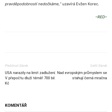
pravděpodobností nedočkáme,“
uzavírá Evžen Korec.
–RED–
Předchozí článek
Další článek
USA narazily na limit zadlužení.
Nad evropským průmyslem se
V přepočtu dluží téměř 700 bil.
stahují černá mračna
Kč
KOMENTÁŘ