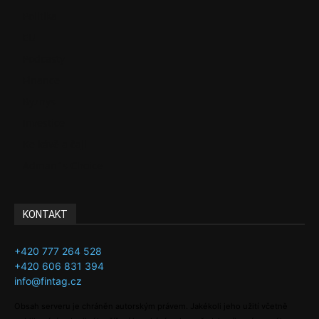
Politika
EU
Podcasty
Finance
Byznys
Investice
Ke kávě a čaji
Adman´s Choice
KONTAKT
+420 777 264 528
+420 606 831 394
info@fintag.cz
Obsah serveru je chráněn autorským právem. Jakékoli jeho užití včetně