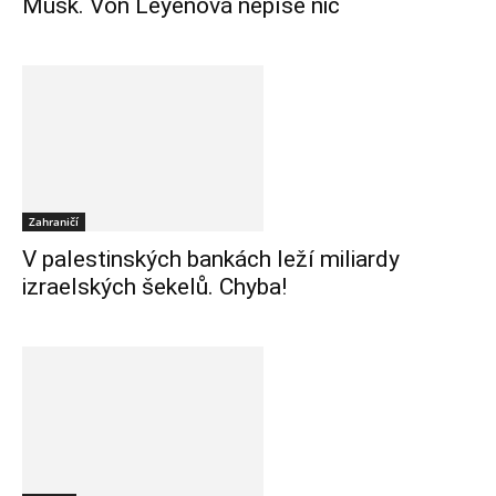
Musk. Von Leyenová nepíše nic
Zahraničí
V palestinských bankách leží miliardy
izraelských šekelů. Chyba!