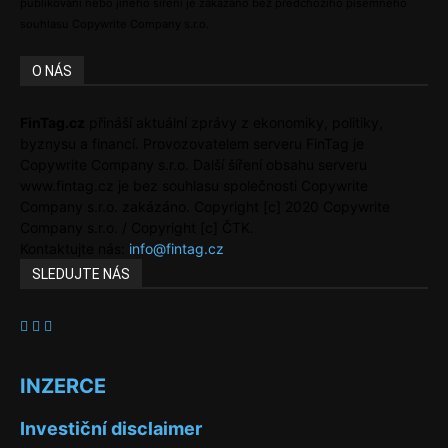
publikování nebo jiného šíření je zakázáno bez předchozího písemného
souhlasu Copywrite Company s.r.o.
O NÁS
FinTag.cz
přináší aktuální zprávy z ekonomiky, politiky,
byznysu a financí. Provozovatelem serveru FinTag je
Copywrite Company s.r.o. Další šíření obsahu serveru
www.fintag.cz je bez souhlasu společnosti Copywrite
Company s.r.o. zakázáno. Copyright [c] 2020 Copywrite
Company s.r.o. / Copyright [c] ČTK.
Kontaktujte nás:
info@fintag.cz
SLEDUJTE NÁS
INZERCE
Investiční disclaimer