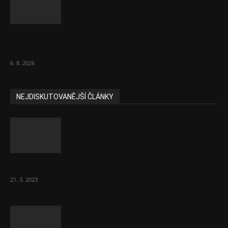
Názor: Slevové akce na potraviny se
nevyplatí. Stojí mraky peněz
6. 8. 2026
NEJDISKUTOVANĚJŠÍ ČLÁNKY
Komentář: Hanba Vám, prezidente Pavle…
21. 3. 2023