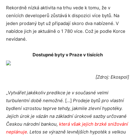
Rekordně nízká aktivita na trhu vede k tomu, že v
cenících developerů zůstává k dispozici více bytů. Na
jeden prodaný byt už připadají skoro dva nabízené. V
nabídce jich je aktuálně o 1 780 více. Což je podle Korce
nevídané.
Dostupné byty v Praze v tisících
[Zdroj: Ekospol]
„
Vytvářet jakékoliv predikce je v současné velmi
turbulentní době nemožné.
[…]
Prodeje bytů pro vlastní
bydlení vzrostou teprve tehdy, jakmile zlevní hypotéky.
Jejich úrok je vázán na základní úrokové sazby určované
Českou národní bankou,
která však jejich brzké snižování
neplánuje
. Letos se výrazně levnějších hypoték s velkou