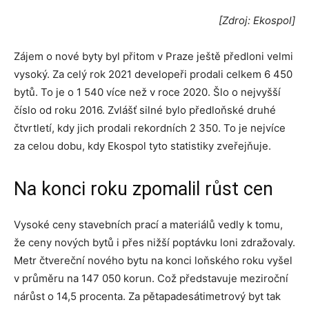
[Zdroj: Ekospol]
Zájem o nové byty byl přitom v Praze ještě předloni velmi
vysoký. Za celý rok 2021 developeři prodali celkem 6 450
bytů. To je o 1 540 více než v roce 2020. Šlo o nejvyšší
číslo od roku 2016. Zvlášť silné bylo předloňské druhé
čtvrtletí, kdy jich prodali rekordních 2 350. To je nejvíce
za celou dobu, kdy Ekospol tyto statistiky zveřejňuje.
Na konci roku zpomalil růst cen
Vysoké ceny stavebních prací a materiálů vedly k tomu,
že ceny nových bytů i přes nižší poptávku loni zdražovaly.
Metr čtvereční nového bytu na konci loňského roku vyšel
v průměru na 147 050 korun. Což představuje meziroční
nárůst o 14,5 procenta. Za pětapadesátimetrový byt tak