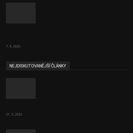
Eurokomisař pro migraci zjistil, co v EU ví
většina lidí už...
7. 8. 2026
NEJDISKUTOVANĚJŠÍ ČLÁNKY
Komentář: Hanba Vám, prezidente Pavle…
21. 3. 2023