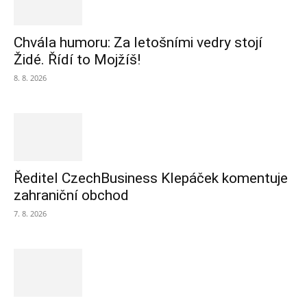
Chvála humoru: Za letošními vedry stojí
Židé. Řídí to Mojžíš!
8. 8. 2026
Ředitel CzechBusiness Klepáček komentuje
zahraniční obchod
7. 8. 2026