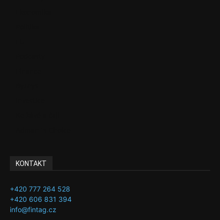
Ekonomika
Politika
EU
Podcasty
Finance
Byznys
Investice
Ke kávě a čaji
Adman´s Choice
KONTAKT
+420 777 264 528
+420 606 831 394
info@fintag.cz