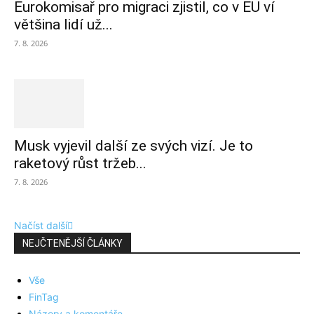
Eurokomisař pro migraci zjistil, co v EU ví
většina lidí už...
7. 8. 2026
Musk vyjevil další ze svých vizí. Je to
raketový růst tržeb...
7. 8. 2026
Načíst další
NEJČTENĚJŠÍ ČLÁNKY
Vše
FinTag
Názory a komentáře