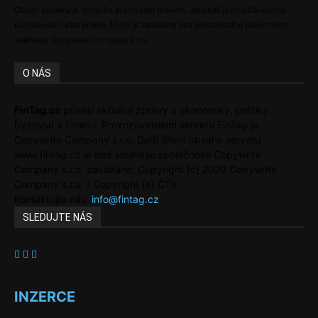
Obsah serveru je chráněn autorským právem. Jakékoli jeho užití včetně
publikování nebo jiného šíření je zakázáno bez předchozího písemného
souhlasu Copywrite Company s.r.o.
O NÁS
FinTag.cz
přináší aktuální zprávy z ekonomiky, politiky,
byznysu a financí. Provozovatelem serveru FinTag je
Copywrite Company s.r.o. Další šíření obsahu serveru
www.fintag.cz je bez souhlasu společnosti Copywrite
Company s.r.o. zakázáno. Copyright [c] 2020 Copywrite
Company s.r.o. / Copyright [c] ČTK.
Kontaktujte nás:
info@fintag.cz
SLEDUJTE NÁS
INZERCE