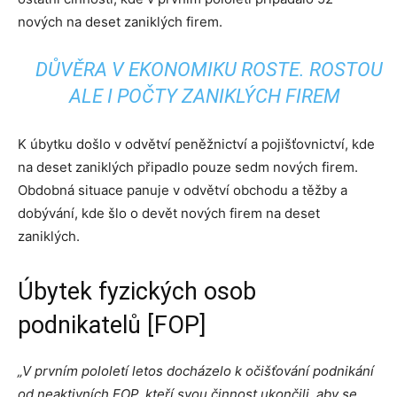
nových na deset zaniklých firem.
DŮVĚRA V EKONOMIKU ROSTE. ROSTOU
ALE I POČTY ZANIKLÝCH FIREM
K úbytku došlo v odvětví peněžnictví a pojišťovnictví, kde
na deset zaniklých připadlo pouze sedm nových firem.
Obdobná situace panuje v odvětví obchodu a těžby a
dobývání, kde šlo o devět nových firem na deset
zaniklých.
Úbytek fyzických osob
podnikatelů [FOP]
„V prvním pololetí letos docházelo k očišťování podnikání
od neaktivních FOP, kteří svou činnost ukončili, aby se