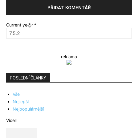
Current ye@r
*
reklama
POSLEDNÍ ČLÁNKY
Vše
Nejlepší
Nejpopulárnější
Více