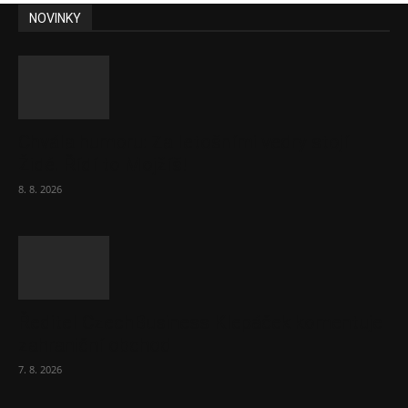
NOVINKY
Chvála humoru: Za letošními vedry stojí
Židé. Řídí to Mojžíš!
8. 8. 2026
Ředitel CzechBusiness Klepáček komentuje
zahraniční obchod
7. 8. 2026