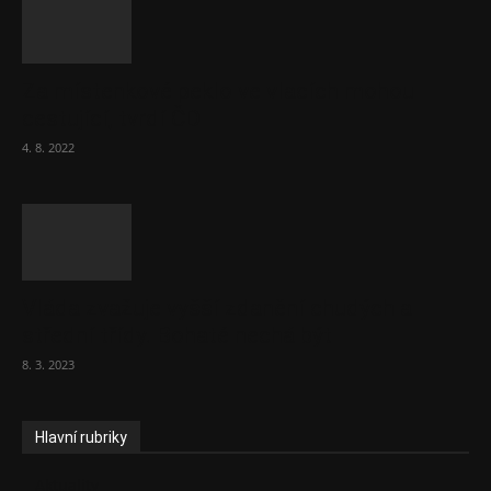
Za místenkové peklo ve vlacích mohou
cestující, tvrdí ČD
4. 8. 2022
Vláda zvažuje vyšší zdanění chudých a
střední třídy. Bohaté nechá být
8. 3. 2023
Hlavní rubriky
Aktuality