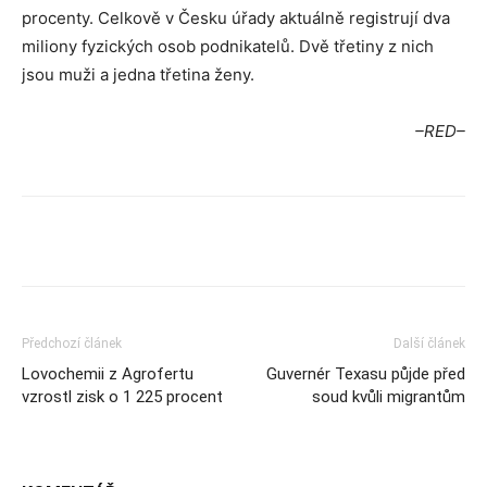
procenty. Celkově v Česku úřady aktuálně registrují dva
miliony fyzických osob podnikatelů. Dvě třetiny z nich
jsou muži a jedna třetina ženy.
–RED–
Předchozí článek
Další článek
Lovochemii z Agrofertu
Guvernér Texasu půjde před
vzrostl zisk o 1 225 procent
soud kvůli migrantům