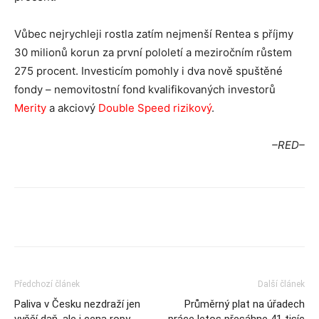
Vůbec nejrychleji rostla zatím nejmenší Rentea s příjmy
30 milionů korun za první pololetí a meziročním růstem
275 procent. Investicím pomohly i dva nově spuštěné
fondy – nemovitostní fond kvalifikovaných investorů
Merity
a akciový
Double Speed rizikový
.
–RED–
Předchozí článek
Další článek
Paliva v Česku nezdraží jen
Průměrný plat na úřadech