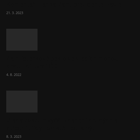
Komentář: Hanba Vám, prezidente Pavle…
21. 3. 2023
Za místenkové peklo ve vlacích mohou
cestující, tvrdí ČD
4. 8. 2022
Vláda zvažuje vyšší zdanění chudých a
střední třídy. Bohaté nechá být
8. 3. 2023