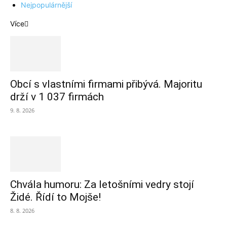
Nejpopulárnější
Více
Obcí s vlastními firmami přibývá. Majoritu
drží v 1 037 firmách
9. 8. 2026
Chvála humoru: Za letošními vedry stojí
Židé. Řídí to Mojše!
8. 8. 2026