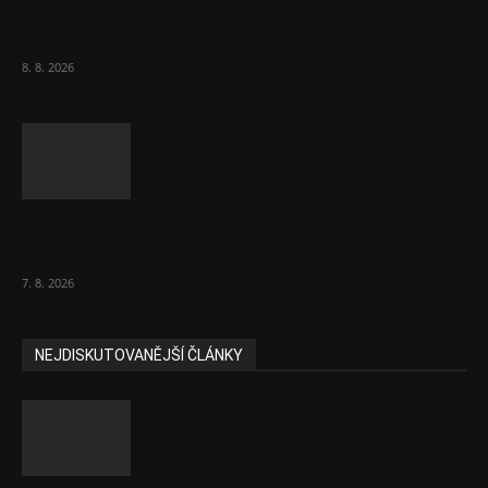
Chvála humoru: Za letošními vedry stojí
Židé. Řídí to Mojše!
8. 8. 2026
Ředitel CzechBusiness Klepáček komentuje
zahraniční obchod
7. 8. 2026
NEJDISKUTOVANĚJŠÍ ČLÁNKY