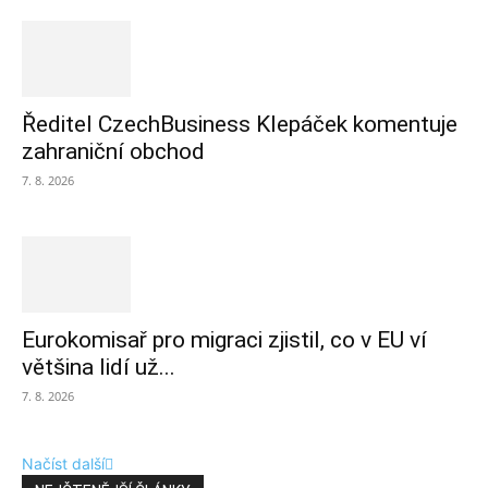
Ředitel CzechBusiness Klepáček komentuje
zahraniční obchod
7. 8. 2026
Eurokomisař pro migraci zjistil, co v EU ví
většina lidí už...
7. 8. 2026
Načíst další