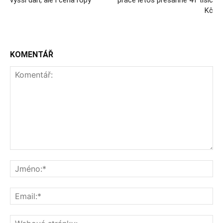
vyšší daň, ale i cena ropy
práce letos přesáhne 41 tisíc
Kč
KOMENTÁŘ