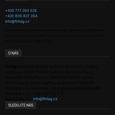
+420 777 264 528
+420 606 831 394
info@fintag.cz
Obsah serveru je chráněn autorským právem. Jakékoli jeho užití včetně
publikování nebo jiného šíření je zakázáno bez předchozího písemného
souhlasu Copywrite Company s.r.o.
O NÁS
FinTag.cz
přináší aktuální zprávy z ekonomiky, politiky,
byznysu a financí. Provozovatelem serveru FinTag je
Copywrite Company s.r.o. Další šíření obsahu serveru
www.fintag.cz je bez souhlasu společnosti Copywrite
Company s.r.o. zakázáno. Copyright [c] 2020 Copywrite
Company s.r.o. / Copyright [c] ČTK.
Kontaktujte nás:
info@fintag.cz
SLEDUJTE NÁS