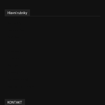
Hlavní rubriky
Aktuality
Ekonomika
Politika
EU
Podcasty
Finance
Byznys
Investice
Ke kávě a čaji
Adman´s Choice
KONTAKT