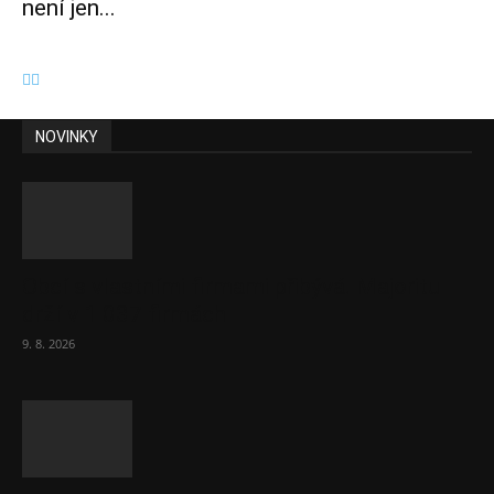
není jen...
NOVINKY
Obcí s vlastními firmami přibývá. Majoritu
drží v 1 037 firmách
9. 8. 2026