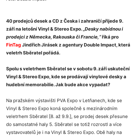
40 prodejců desek a CD z Česka i zahraničí přijede 9.
září na letošní Vinyl & Stereo Expo. „
Desky nabídnou i
prodejci z Německa, Rakouska či Francie,“
říká pro
FinTag
Jindřich Jirásek z agentury Double Impact, která
veletrh Sběratel pořádá.
Spolu s veletrhem Sběratel se v sobotu 9. září uskuteční
Vinyl & Stereo Expo, kde se prodávají vinylové desky a
hudební memorabilie. Jak bude akce vypadat?
Na pražském výstavišti PVA Expo v Letňanech, kde se
Vinyl & Stereo Expo koná společně s mezinárodním
veletrhem Sběratel [8. až 9.9.], se prodej desek přesune
do samostatné haly 5. Sběratel se totiž rozrostl a více
vystavovatelů je i na Vinyl & Stereo Expo. Obě haly na