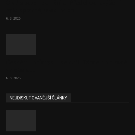
ČNB sazby nezměnila. Předchozí zvýšení
bylo správné, uvedl Michl
6. 8. 2026
Českému průmyslu se daří. Táhne ho hlavně
výroba aut
6. 8. 2026
NEJDISKUTOVANĚJŠÍ ČLÁNKY