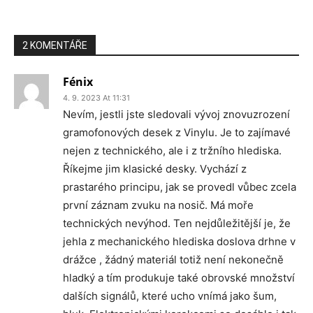
2 KOMENTÁŘE
Fénix
4. 9. 2023 At 11:31
Nevím, jestli jste sledovali vývoj znovuzrození
gramofonových desek z Vinylu. Je to zajímavé
nejen z technického, ale i z tržního hlediska.
Říkejme jim klasické desky. Vychází z
prastarého principu, jak se provedl vůbec zcela
první záznam zvuku na nosič. Má moře
technických nevýhod. Ten nejdůležitější je, že
jehla z mechanického hlediska doslova drhne v
drážce , žádný materiál totiž není nekonečně
hladký a tím produkuje také obrovské množství
dalších signálů, které ucho vnímá jako šum,