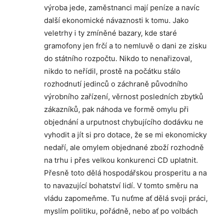
výroba jede, zaměstnanci mají peníze a navíc
další ekonomické návaznosti k tomu. Jako
veletrhy i ty zmíněné bazary, kde staré
gramofony jen frčí a to nemluvě o dani ze zisku
do státního rozpočtu. Nikdo to nenařizoval,
nikdo to neřídil, prostě na počátku stálo
rozhodnutí jedinců o záchraně původního
výrobního zařízení, věrnost posledních zbytků
zákazníků, pak náhoda ve formě omylu při
objednání a urputnost chybujícího dodávku ne
vyhodit a jít si pro dotace, že se mi ekonomicky
nedaří, ale omylem objednané zboží rozhodně
na trhu i přes velkou konkurenci CD uplatnit.
Přesně toto dělá hospodářskou prosperitu a na
to navazující bohatství lidí. V tomto směru na
vládu zapomeňme. Tu nuťme ať dělá svoji práci,
myslím politiku, pořádně, nebo ať po volbách