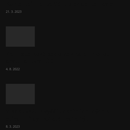
Komentář: Hanba Vám, prezidente Pavle…
21. 3. 2023
Za místenkové peklo ve vlacích mohou
cestující, tvrdí ČD
4. 8. 2022
Vláda zvažuje vyšší zdanění chudých a
střední třídy. Bohaté nechá být
8. 3. 2023