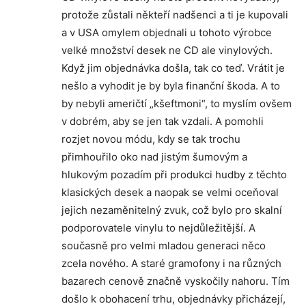
protože zůstali někteří nadšenci a ti je kupovali
a v USA omylem objednali u tohoto výrobce
velké množství desek ne CD ale vinylových.
Když jim objednávka došla, tak co teď. Vrátit je
nešlo a vyhodit je by byla finanční škoda. A to
by nebyli američtí „kšeftmoni“, to myslím ovšem
v dobrém, aby se jen tak vzdali. A pomohli
rozjet novou módu, kdy se tak trochu
přimhouřilo oko nad jistým šumovým a
hlukovým pozadím při produkci hudby z těchto
klasických desek a naopak se velmi oceňoval
jejich nezaměnitelný zvuk, což bylo pro skalní
podporovatele vinylu to nejdůležitější. A
současně pro velmi mladou generaci něco
zcela nového. A staré gramofony i na různých
bazarech cenově značně vyskočily nahoru. Tím
došlo k obohacení trhu, objednávky přicházejí,