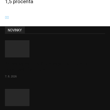
1,5 procenta
NOVINKY
Musk vyjevil další ze svých vizí. Je to
raketový růst tržeb...
7. 8. 2026