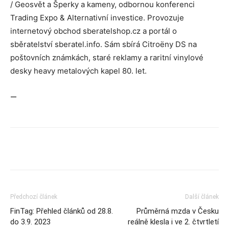
/ Geosvět a Šperky a kameny, odbornou konferenci
Trading Expo & Alternativní investice. Provozuje
internetový obchod sberatelshop.cz a portál o
sběratelství sberatel.info. Sám sbírá Citroëny DS na
poštovních známkách, staré reklamy a raritní vinylové
desky heavy metalových kapel 80. let.
—
Předchozí článek
Další článek
FinTag: Přehled článků od 28.8.
Průměrná mzda v Česku
do 3.9. 2023
reálně klesla i ve 2. čtvrtletí