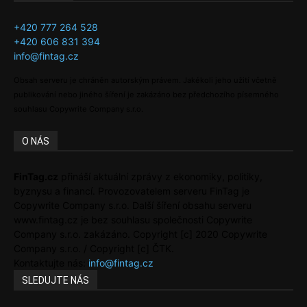
+420 777 264 528
+420 606 831 394
info@fintag.cz
Obsah serveru je chráněn autorským právem. Jakékoli jeho užití včetně
publikování nebo jiného šíření je zakázáno bez předchozího písemného
souhlasu Copywrite Company s.r.o.
O NÁS
FinTag.cz
přináší aktuální zprávy z ekonomiky, politiky,
byznysu a financí. Provozovatelem serveru FinTag je
Copywrite Company s.r.o. Další šíření obsahu serveru
www.fintag.cz je bez souhlasu společnosti Copywrite
Company s.r.o. zakázáno. Copyright [c] 2020 Copywrite
Company s.r.o. / Copyright [c] ČTK.
Kontaktujte nás:
info@fintag.cz
SLEDUJTE NÁS