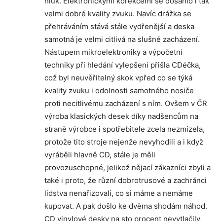
hluk. Elektronickými korekcemi se dosáhlo i tak
velmi dobré kvality zvuku. Navíc drážka se
přehráváním stává stále vydřenější a deska
samotná je velmi citlivá na slušné zacházení.
Nástupem mikroelektroniky a výpočetní
techniky při hledání vylepšení přišla CDéčka,
což byl neuvěřitelný skok vpřed co se týká
kvality zvuku i odolnosti samotného nosiče
proti necitlivému zacházení s ním. Ovšem v ČR
výroba klasických desek díky nadšencům na
straně výrobce i spotřebitele zcela nezmizela,
protože tito stroje nejenže nevyhodili a i když
vyráběli hlavně CD, stále je měli
provozuschopné, jelikož nějací zákazníci zbyli a
také i proto, že různí dobrotrusové a zachránci
lidstva nenařizovali, co si máme a nemáme
kupovat. A pak došlo ke dvěma shodám náhod.
CD vinylové desky na sto procent nevytlačily,