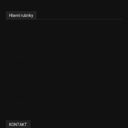
Hlavní rubriky
Aktuality
Ekonomika
Politika
EU
Podcasty
Finance
Byznys
Investice
Ke kávě a čaji
Adman´s Choice
KONTAKT