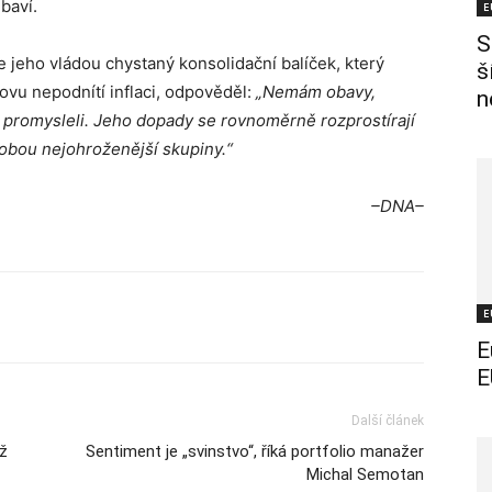
baví.
E
S
e jeho vládou chystaný konsolidační balíček, který
š
novu nepodnítí inflaci, odpověděl:
„Nemám obavy,
n
 promysleli. Jeho dopady se rovnoměrně rozprostírají
obou nejohroženější skupiny.“
–DNA–
E
E
E
Další článek
íž
Sentiment je „svinstvo“, říká portfolio manažer
Michal Semotan