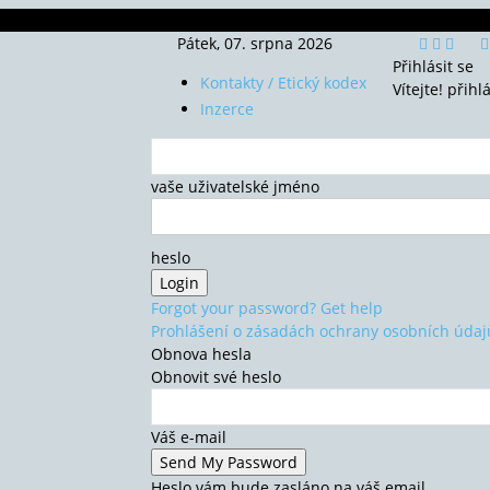
Pátek, 07. srpna 2026
Přihlásit se
Kontakty / Etický kodex
Vítejte! přihl
Inzerce
vaše uživatelské jméno
heslo
Forgot your password? Get help
Prohlášení o zásadách ochrany osobních údaj
Obnova hesla
Obnovit své heslo
Váš e-mail
Heslo vám bude zasláno na váš email