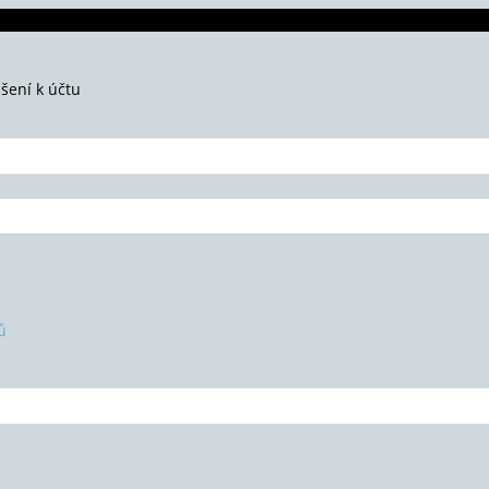
ášení k účtu
ů