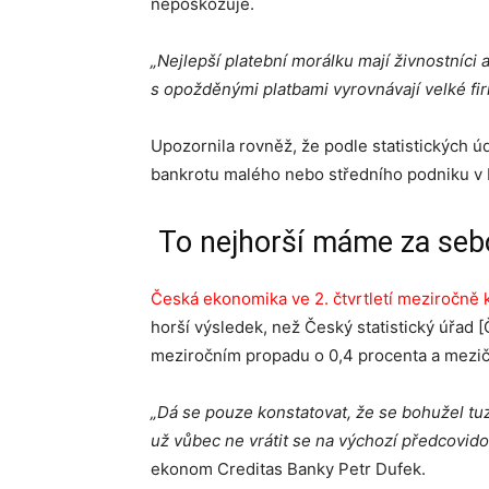
nepoškozuje.
„Nejlepší platební morálku mají živnostníci
s opožděnými platbami vyrovnávají velké f
Upozornila rovněž, že podle statistických 
bankrotu malého nebo středního podniku v 
To nejhorší máme za sebou
Česká ekonomika ve 2. čtvrtletí meziročně k
horší výsledek, než Český statistický úřad
meziročním propadu o 0,4 procenta a mezičt
„Dá se pouze konstatovat, že se bohužel tu
už vůbec ne vrátit se na výchozí předcovid
ekonom Creditas Banky Petr Dufek.