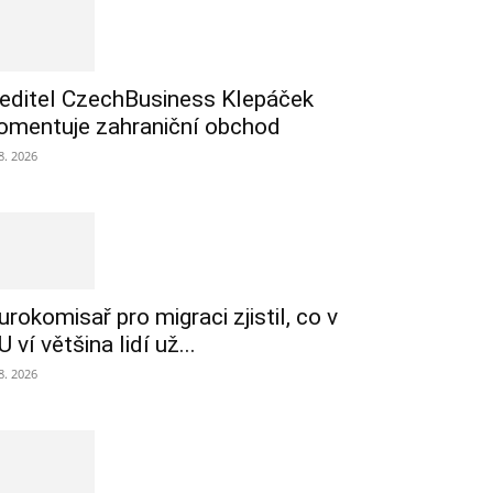
editel CzechBusiness Klepáček
omentuje zahraniční obchod
 8. 2026
urokomisař pro migraci zjistil, co v
U ví většina lidí už...
 8. 2026