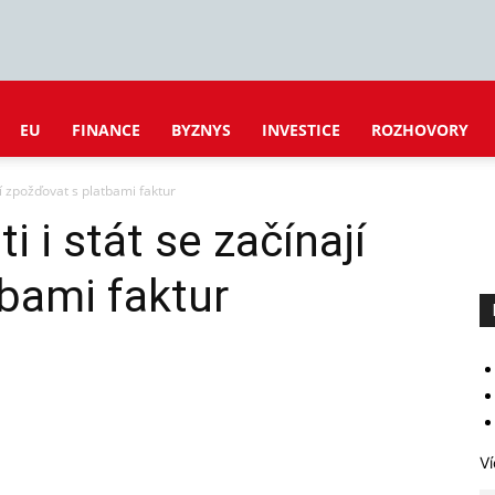
EU
FINANCE
BYZNYS
INVESTICE
ROZHOVORY
jí zpožďovat s platbami faktur
 i stát se začínají
bami faktur
Ví