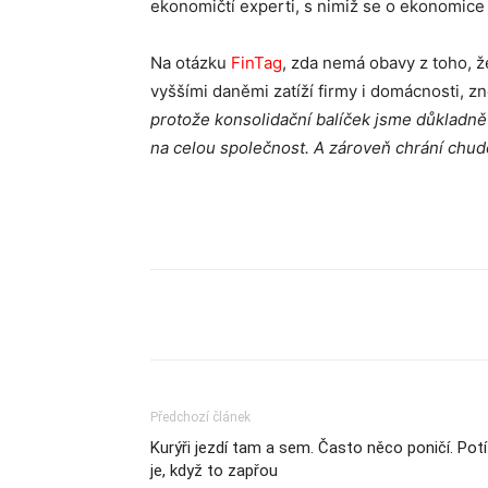
ekonomičtí experti, s nimiž se o ekonomice 
Na otázku
FinTag
, zda nemá obavy z toho, ž
vyššími daněmi zatíží firmy i domácnosti, z
protože konsolidační balíček jsme důkladně
na celou společnost. A zároveň chrání chud
Sdílet
Předchozí článek
Kurýři jezdí tam a sem. Často něco poničí. Pot
je, když to zapřou