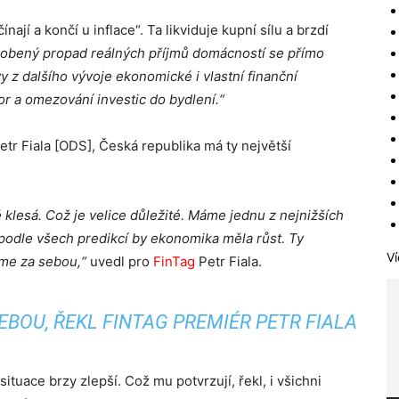
jí a končí u inflace“. Ta likviduje kupní sílu a brzdí
ůsobený propad reálných příjmů domácností se přímo
y z dalšího vývoje ekonomické i vlastní finanční
r a omezování investic do bydlení.“
tr Fiala [ODS], Česká republika má ty největší
klesá. Což je velice důležité. Máme jednu z nejnižších
podle všech predikcí by ekonomika měla růst. Ty
Ví
áme za sebou,“
uvedl pro
FinTag
Petr Fiala.
BOU, ŘEKL FINTAG PREMIÉR PETR FIALA
ituace brzy zlepší. Což mu potvrzují, řekl, i všichni