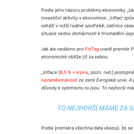
Podle jeho názoru problémy ekonomiky „začína
investiční aktivity v ekonomice:
„Inflací zp
odráží v nižší reálné spotřebě, zatímco obav
situace vedou domácnosti k hromadění úspo
Jak ale nedávno pro
FinTag
uvedl premiér Pe
ekonomické obtíže již za sebou.
„Inflace
[
8,5 % v srpnu
, pozn. red.]
postupně 
nezaměstnaností
ze zemí Evropské unie. A 
důvody k optimismu tu jsou. To nejhorší m
TO NEJHORŠÍ MÁME ZA SE
Podle premiéra všechna data ukazují, že se s