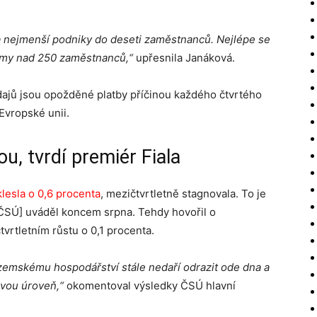
 a nejmenší podniky do deseti zaměstnanců.
Nejlépe se
irmy nad 250 zaměstnanců,“
upřesnila Janáková.
údajů jsou opožděné platby příčinou každého čtvrtého
Evropské unii.
, tvrdí premiér Fiala
lesla o 0,6 procenta
, mezičtvrtletně stagnovala. To je
 [ČSÚ] uváděl koncem srpna. Tehdy hovořil o
vrtletním růstu o 0,1 procenta.
zemskému hospodářství stále nedaří odrazit ode dna a
ovou úroveň,“
okomentoval výsledky ČSÚ hlavní