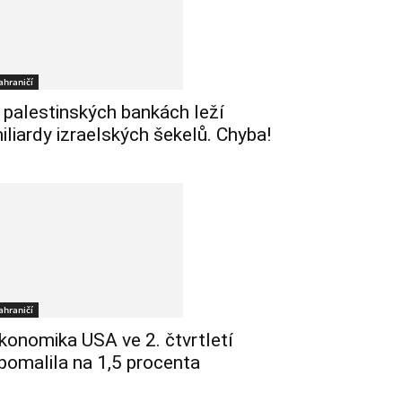
ahraničí
 palestinských bankách leží
iliardy izraelských šekelů. Chyba!
ahraničí
konomika USA ve 2. čtvrtletí
pomalila na 1,5 procenta