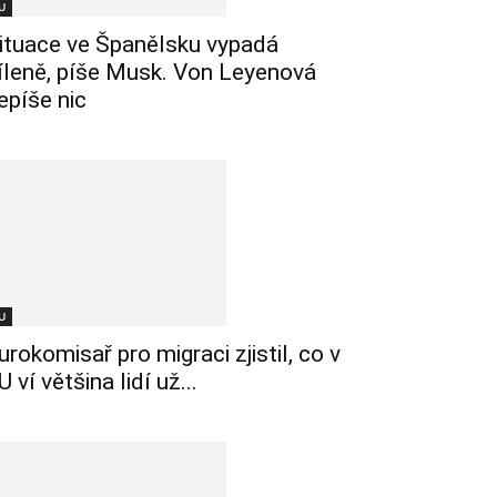
U
ituace ve Španělsku vypadá
íleně, píše Musk. Von Leyenová
epíše nic
U
urokomisař pro migraci zjistil, co v
U ví většina lidí už...