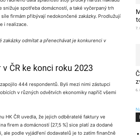
se snižuje spotřeba domácností, a také vyčerpaný trh
M
í síle firmám přibývají nedokončené zakázky. Prodlužují
t
e i realizace.
7.
 zakázky odmítat a přenechávat je konkurenci v
r v ČR ke konci roku 2023
Č
z
apojilo 444 respondentů. Byli mezi nimi zástupci
6.
ůsobících v různých odvětvích ekonomiky napříč všemi
Na
u HK ČR uvedla, že jejich odběratelé faktury ve
ina firem a domácností [27,5 %] sice platí za dodané
, ale podle vyjádření dodavatelů je to zatím finančně