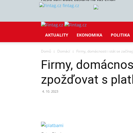
fintag.cz
AKTUALITY
EKONOMIKA
POLITIKA
Domů
Domácí
Firmy, domácnosti i stát se začína
Firmy, domácnosti
zpožďovat s plat
4. 10. 2023
Sdílet