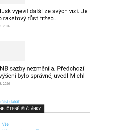
usk vyjevil další ze svých vizí. Je
o raketový růst tržeb...
 8. 2026
NB sazby nezměnila. Předchozí
výšení bylo správné, uvedl Michl
 8. 2026
číst další
NEJČTENĚJŠÍ ČLÁNKY
Vše