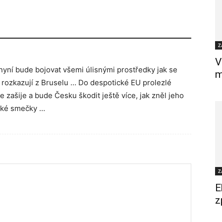
Z
V
 nyní bude bojovat všemi úlisnými prostředky jak se
m
ď rozkazují z Bruselu … Do despotické EU prolezlé
e zašije a bude Česku škodit ještě více, jak zněl jeho
nské smečky …
Z
E
z