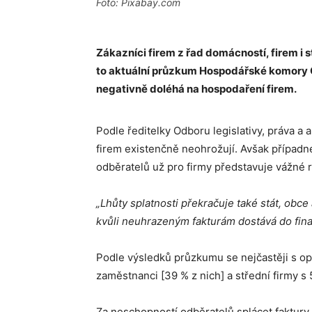
Foto: Pixabay.com
Zákazníci firem z řad domácností, firem i s
to aktuální průzkum Hospodářské komory Č
negativně doléhá na hospodaření firem.
Podle ředitelky Odboru legislativy, práva 
firem existenčně neohrožují. Avšak případn
odběratelů už pro firmy představuje vážné r
„Lhůty splatnosti překračuje také stát, obce
kvůli neuhrazeným fakturám dostává do fina
Podle výsledků průzkumu se nejčastěji s op
zaměstnanci [39 % z nich] a střední firmy s
Za neschopností odběratelů splácet faktury 