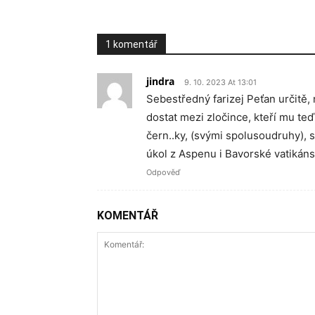
1 komentář
jindra
9. 10. 2023 At 13:01
Sebestředný farizej Peťan určitě,
dostat mezi zločince, kteří mu te
čern..ky, (svými spolusoudruhy), s
úkol z Aspenu i Bavorské vatiká
Odpověď
KOMENTÁŘ