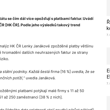
tátu se čím dál více opožďují s platbami faktur. Uvádí
Ř
R [HK ČR]. Podle jeho výsledků takový trend
k
7.
a analýz HK ČR Lenky Janákové zpožděné platby většinu
é hromadění dalších neuhrazených faktur ze strany
iziko.
E
 a státní podniky. Každá šestá firma
[16 %]
uvedla, že se
E
nčních potíží,“
uvedla Janáková.
7.
ožděnými platbami potýkají malé firmy s 11 až 50
 51 až 250 zaměstnanci [38 % z nich].
do řádného data splatnosti stojí prudký nárůst nákladů