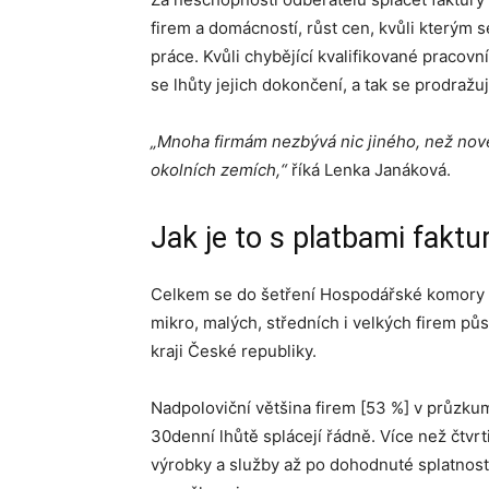
firem a domácností, růst cen, kvůli kterým 
práce. Kvůli chybějící kvalifikované pracovn
se lhůty jejich dokončení, a tak se prodražuj
„Mnoha firmám nezbývá nic jiného, než nové
okolních zemích,“
říká Lenka Janáková.
Jak je to s platbami faktu
Celkem se do šetření Hospodářské komory z
mikro, malých, středních i velkých firem p
kraji České republiky.
Nadpoloviční většina firem [53 %] v průzkum
30denní lhůtě splácejí řádně. Více než čtvrt
výrobky a služby až po dohodnuté splatnosti